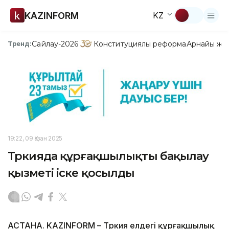
KAZINFORM
KZ
Сайлау-2026
Конституциялық реформа
Арнайы жо
Тренд:
19:22, 09 Қазан 2025
Түркияда құрғақшылықты бақылау
қызметі іске қосылды
АСТАНА. KAZINFORM – Түркия елдегі құрғақшылық