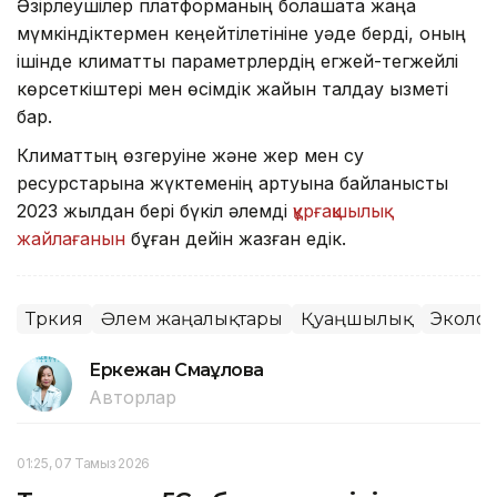
Әзірлеушілер платформаның болашақта жаңа
мүмкіндіктермен кеңейтілетініне уәде берді, оның
ішінде климаттық параметрлердің егжей-тегжейлі
көрсеткіштері мен өсімдік жайын талдау қызметі
бар.
Климаттың өзгеруіне және жер мен су
ресурстарына жүктеменің артуына байланысты
2023 жылдан бері бүкіл әлемді
құрғақшылық
жайлағанын
бұған дейін жазған едік.
Түркия
Әлем жаңалықтары
Қуаңшылық
Эколо
Еркежан Смағұлова
Авторлар
01:25, 07 Тамыз 2026