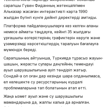
сарапшы Гүвен Фиданның жетекшілігімен
Альказар жасаған интерактивті карта 1990
жылдан бүгінгі күнге дейінгі деректерді қамтиды.
Платформа пайдаланушыларға кез келген қаланы
немесе аймақты таңдауға, кейінгі 35 жылдағы
құрғақшылық өзгерістерінің графиктерін көруге және
ұзақмерзімді көрсеткіштердің таралуын бағалауға
мүмкіндік береді.
Сарапшының айтуынша, Түркияда тұрақсыз жауын-
шашын, жерасты сулары деңгейінің төмендеуі
ауыл шаруашылығына қауіп төндіріп жатыр.
Сондай-ақ ол оған дер кезінде шара қолданылмаса,
ел келешекте су ресурстарының күрделі
проблемаларына тап болатынын атап өтті.
Жаңа қызмет ауыл және су шаруашылығы
мамандарына да, жалпы халыққа да арналған.