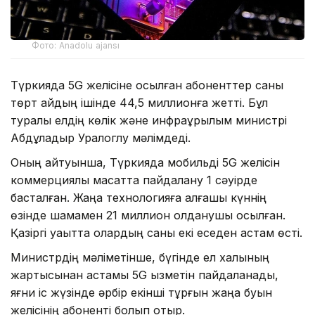
Фото: Anadolu ajansı
Түркияда 5G желісіне қосылған абоненттер саны
төрт айдың ішінде 44,5 миллионға жетті. Бұл
туралы елдің көлік және инфрақұрылым министрі
Абдұлқадыр Уралоглу мәлімдеді.
Оның айтуынша, Түркияда мобильді 5G желісін
коммерциялық мақсатта пайдалану 1 сәуірде
басталған. Жаңа технологияға алғашқы күннің
өзінде шамамен 21 миллион қолданушы қосылған.
Қазіргі уақытта олардың саны екі еседен астам өсті.
Министрдің мәліметінше, бүгінде ел халқының
жартысынан астамы 5G қызметін пайдаланады,
яғни іс жүзінде әрбір екінші тұрғын жаңа буын
желісінің абоненті болып отыр.