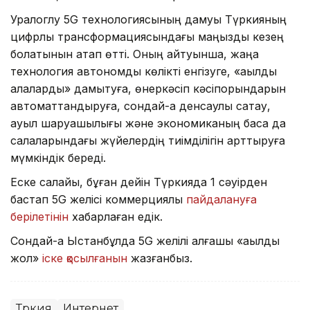
Уралоглу 5G технологиясының дамуы Түркияның
цифрлық трансформациясындағы маңызды кезең
болатынын атап өтті. Оның айтуынша, жаңа
технология автономды көлікті енгізуге, «ақылды
қалаларды» дамытуға, өнеркәсіп кәсіпорындарын
автоматтандыруға, сондай-ақ денсаулық сақтау,
ауыл шаруашылығы және экономиканың басқа да
салаларындағы жүйелердің тиімділігін арттыруға
мүмкіндік береді.
Еске салайық, бұған дейін Түркияда 1 сәуірден
бастап 5G желісі коммерциялық
пайдалануға
берілетінін
хабарлаған едік.
Сондай-ақ Ыстанбұлда 5G желілі алғашқы «ақылды
жол»
іске қосылғанын
жазғанбыз.
Түркия
Интернет