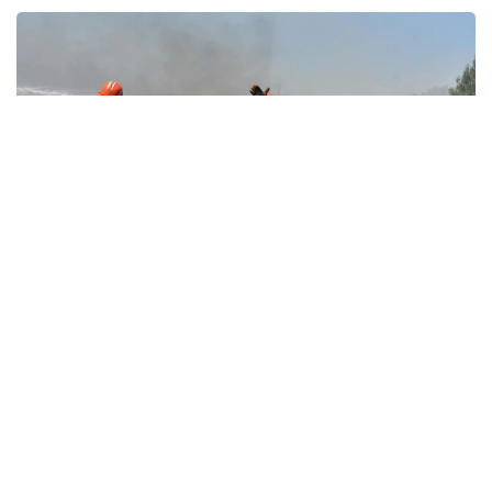
Фото: hurriyetdailynews.com
Hürriyet Daily News басылымының мәліметінше,
2026 жылғы 1 маусымнан бері Түркияның 16
провинциясында болған 44 орман өрті бойынша
қозғалған іс аясында 29 күдіктінің жеке басы
анықталған.
Түркияның Әділет министрі Акын Гюрлек алты