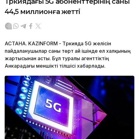
Түркиядағы 5G абоненттерінің саны
44,5 миллионға жетті
АСТАНА. KAZINFORM - Түркияда 5G желісін
пайдаланушылар саны төрт ай ішінде ел халқының
жартысынан асты. Бұл туралы агенттіктің
Анкарадағы меншікті тілшісі хабарлады.