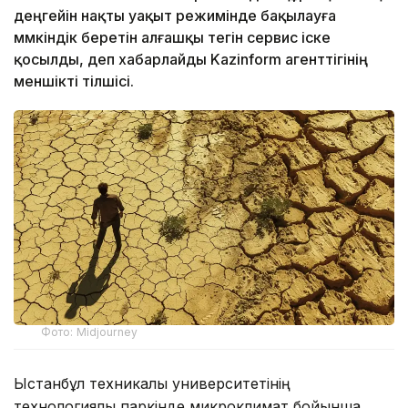
деңгейін нақты уақыт режимінде бақылауға
мүмкіндік беретін алғашқы тегін сервис іске
қосылды, деп хабарлайды Kazinform агенттігінің
меншікті тілшісі.
Фото: Midjourney
Ыстанбұл техникалық университетінің
технологиялық паркінде микроклимат бойынша