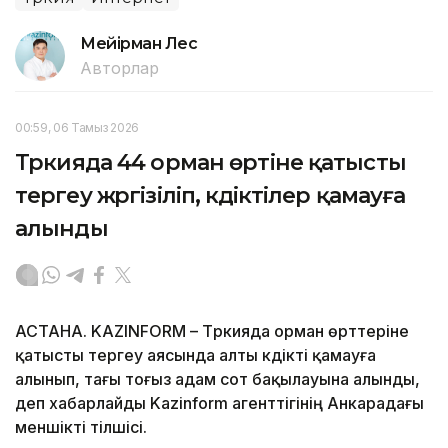
Мейірман Лес
Авторлар
00:59, 06 Тамыз 2026
Түркияда 44 орман өртіне қатысты
тергеу жүргізіліп, күдіктілер қамауға
алынды
АСТАНА. KAZINFORM – Түркияда орман өрттеріне
қатысты тергеу аясында алты күдікті қамауға
алынып, тағы тоғыз адам сот бақылауына алынды,
деп хабарлайды Kazinform агенттігінің Анкарадағы
меншікті тілшісі.