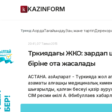
KAZINFORM
Ақорда
Тағайындау
Заң және тәртіп
Дерекқор
Тренд:
20:41, 07 Тамыз 2015
Түркиядағы ЖКО: зардап
біріне ота жасалады
АСТАНА. ҚазАқпарат - Түркияда жол а
азаматы алғашқы медициналық көмек 
шығарылды, қалған бесеуі қазір аурух
СІМ ресми өкілі А. Әбибуллаев хабар