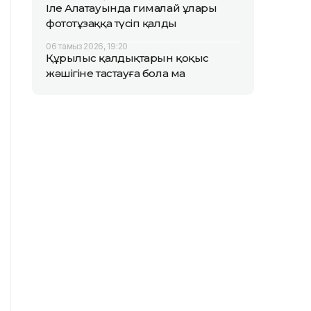
Іле Алатауында гималай ұлары
фототұзаққа түсіп қалды
06 тамыз 2026, 19:20
Құрылыс қалдықтарын қоқыс
жәшігіне тастауға бола ма