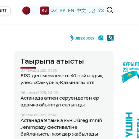
KZ
QZ
РУ
EN
中文
ق ز
ЎЗ
ORT
Тақырыпқа қатысты
07 тамыз 2026, 01:00
ERG-дегі мемлекеттің 40 пайыздық
үлесі «Самұрық-Қазынаға» өтті
06 тамыз 2026, 23:00
Астанада атпен серуендеген ер
адамға айыппұл салынды
06 тамыз 2026, 22:40
Астанада 9 тамыз күні Jüregımnıñ
Jenımpazy фестиваліне
байланысты жолдар жабылады