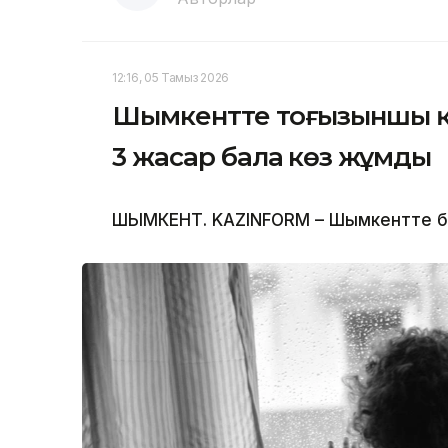
12:16, 05 Тамыз 2026
Шымкентте тоғызыншы қа
3 жасар бала көз жұмды
ШЫМКЕНТ. KAZINFORM – Шымкентте бүлд