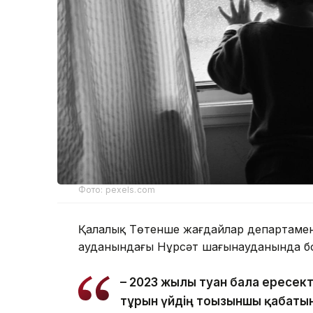
Фото: pexels.com
Қалалық Төтенше жағдайлар департаменті
ауданындағы Нұрсәт шағынауданында бо
– 2023 жылы туған бала ересек
тұрғын үйдің тоғызыншы қабаты