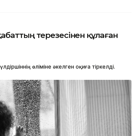
баттың терезесінен құлаған
іршіннің өліміне әкелген оқиға тіркелді.