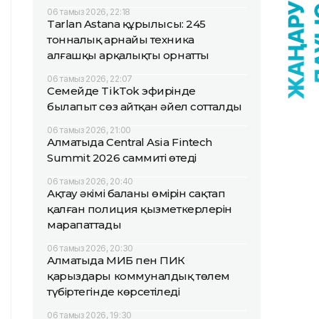
06 тамыз 2026, 22:18
Tarlan Astana құрылысы: 245
тонналық арнайы техника
алғашқы арқалықты орнатты
06 тамыз 2026, 22:07
Семейде TikTok эфирінде
былапыт сөз айтқан әйел сотталды
06 тамыз 2026, 21:00
Алматыда Central Asia Fintech
Summit 2026 саммиті өтеді
06 тамыз 2026, 20:40
Ақтау әкімі баланың өмірін сақтап
қалған полиция қызметкерлерін
марапаттады
06 тамыз 2026, 20:30
Алматыда МИБ пен ПИК
қарыздары коммуналдық төлем
түбіртегінде көрсетіледі
06 тамыз 2026, 19:30