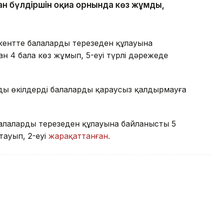
ан бүлдіршін оқиға орнында көз жұмды,
ентте балалардың терезеден құлауына
н 4 бала көз жұмып, 5-еуі түрлі дәрежеде
ңды өкілдерді балаларды қараусыз қалдырмауға
лалардың терезеден құлауына байланысты 5
тауып, 2-еуі
жарақаттанған.