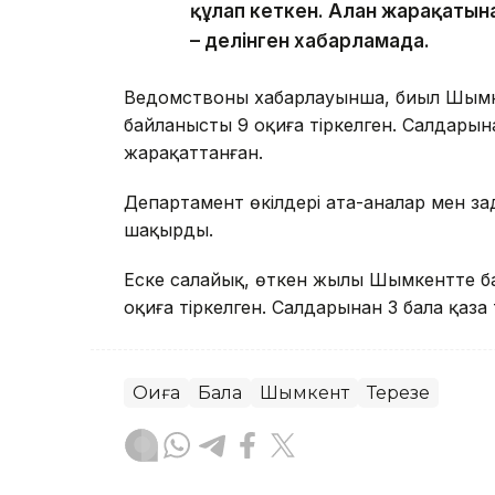
құлап кеткен. Алған жарақатын
– делінген хабарламада.
Ведомствоның хабарлауынша, биыл Шымк
байланысты 9 оқиға тіркелген. Салдарына
жарақаттанған.
Департамент өкілдері ата-аналар мен за
шақырды.
Еске салайық, өткен жылы Шымкентте ба
оқиға тіркелген. Салдарынан 3 бала қаза 
Оқиға
Бала
Шымкент
Терезе