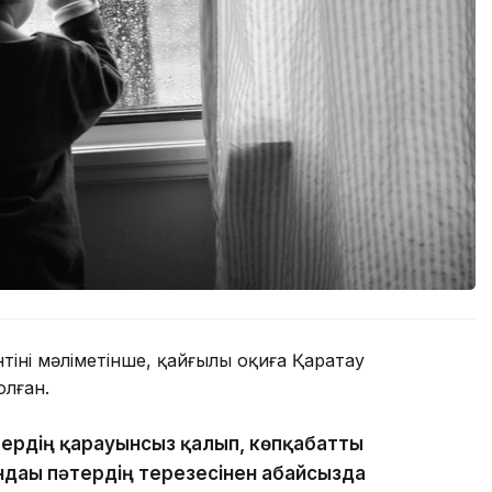
нің мәліметінше, қайғылы оқиға Қаратау
лған.
тердің қарауынсыз қалып, көпқабатты
ндағы пәтердің терезесінен абайсызда