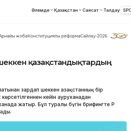
Әлемде
Қазақстан
Саясат
Талдау
SP
Арнайы жоба
Конституциялық реформа
Сайлау-2026
 шеккен қазақстандықтардың
патынан зардап шеккен Қазақстанның бір
көрсетілгеннен кейін ауруханадан
анада жатыр. Бұл туралы бүгін брифингте ҚР
лады.