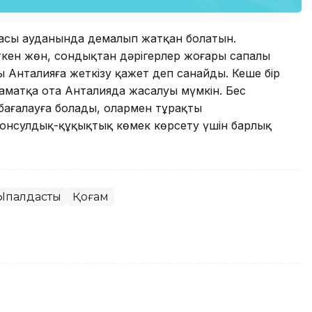
қаласы ауданында демалып жатқан болатын.
ткен жөн, сондықтан дәрігерлер жоғары сапалы
 Анталияға жеткізу қажет деп санайды. Кеше бір
заматқа ота Анталияда жасалуы мүмкін. Бес
бағалауға болады, олармен тұрақты
онсулдық-құқықтық көмек көрсету үшін барлық
Ықпалдастық
Қоғам