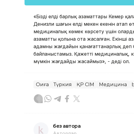
«Біздің елдің барлық азаматтары Кемер 
Денизли шағын елді мекен екенін атап ө
медициналық көмек көрсету үшін оларды
азаматтың қолына ота жасалған. Екінші а
адамның жағдайын қанағаттанарлық деп 
байланыстамыз. Қажетті медициналық, к
мүмкін жағдайды жасаймыз», - деді ол.
Оқиға
Түркия
ҚР СІМ
Медицина
без автора
Авторлар