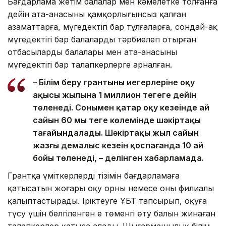
Бағдарлама жетім балалар мен кәмелетке толғанға
дейін ата-анасының қамқорлығынсыз қалған
азаматтарға, мүгедектігі бар тұлғаларға, сондай-ақ
мүгедектігі бар балаларды тәрбиелеп отырған
отбасылардың балалары мен ата-анасының
мүгедектігі бар талапкерлерге арналған.
– Білім беру грантының иегерлеріне оқу
ақысы жылына 1 миллион теңгеге дейін
төленеді. Сонымен қатар оқу кезеңінде ай
сайын 60 мың теңге көлемінде шәкіртақы
тағайындалады. Шәкіртақы жыл сайын
жазғы демалыс кезеңін қоспағанда 10 ай
бойы төленеді, – делінген хабарламада.
Грантқа үміткерлердің тізімін бағдарламаға
қатысатын жоғары оқу орны немесе оның филиалы
қалыптастырады. Іріктеуге ҰБТ тапсырып, оқуға
түсу үшін белгіленген ең төменгі өту балын жинаған
талапкерлер қатыса алады. Шығармашылық білім