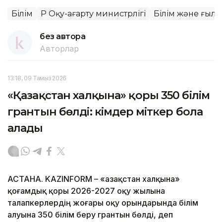
Білім
ҚР Оқу-ағарту министрлігі
Білім және ғыл
без автора
Авторлар
13:18, 09 Тамыз 2026
«Қазақстан халқына» қоры 350 білім
грантын бөлді: кімдер үміткер бола
алады
АСТАНА. KAZINFORM – «Қазақстан халқына»
қоғамдық қоры 2026-2027 оқу жылына
талапкерлердің жоғары оқу орындарында білім
алуына 350 білім беру грантын бөлді, деп