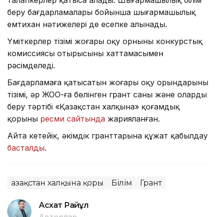
беру бағдарламалары бойынша шығармашылық
емтихан нәтижелері де есепке алынады.
Үміткерлер тізімі жоғары оқу орнының конкурстық
комиссиясы отырысының хаттамасымен
рәсімделеді.
Бағдарламаға қатысатын жоғары оқу орындарының
тізімі, әр ЖОО-ға бөлінген грант саны және оларды
беру тәртібі «Қазақстан халқына» қоғамдық
қорының
ресми сайтында
жарияланған.
Айта кетейік, әкімдік гранттарына құжат қабылдау
басталды
.
Қазақстан халқына қоры
Білім
Грант
Асхат Райқұл
Авторлар