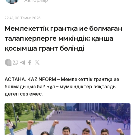
22:41, 08 Тамыз 2026
Мемлекеттік грантқа ие болмаған
талапкерлерге мүмкіндік: қанша
қосымша грант бөлінді
АСТАНА. KAZINFORM – Мемлекеттік грантқа ие
болмадыңыз ба? Бұл – мүмкіндіктер аяқталды
деген сөз емес.