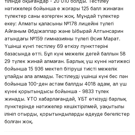
тілінде оқығандар - 20 010 болды. Тестілеу
нәтижелері бойынша ең жоғары 125 балл жинаған
түлектер саны өзгерген жоқ. Мұндай түлектер
екеу: Алматы қаласының №178 лицейінің түлегі
Айғаным Әбдіжаппар және Ыбырай Алтынсарин
атындағы №159 гимназияның түлегі Әсия Марат.
Үшінші күнгі тестілеу 69 өткізу пункттерінің
базасында өтті. Бұл күні межелік деңгей баллын 58
29 түлек жинай алмаған. Барлық үш күннің нәтижесі
бойынша 15 936 мектеп бітіруші тиісті межелік
ұпайды ала алмады. Тестілеудің үшінші күні бес пән
бойынша 100-ден астам баллды 4018 адам, ал үш
күннің қорытындысы бойынша - 9833 түлек
жинады. ҰТО хабарлағандай, ҰБТ өткізудің барлық
пунктерінде нәтижелер кешіктірілмей, уақытылы
ілініп отырды, қорытындыларды өңдеуде бөгелістер
болған жоқ.