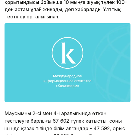
қорытындысы бойынша 10 мыңға жуық түлек 100-
ден астам ұпай жинады, деп хабарлады Ұлттық
тестілеу орталығынан.
Маусымның 2-сі мен 4-і аралығында өткен
тестілеуге барлығы 67 602 түлек қатысты, соның
ішінде қазақ тілінде білім алғандар - 47 592, орыс