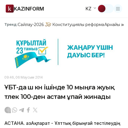
KAZINFORM
KZ
Сайлау-2026
Конституциялық реформа
Арнайы жо
Тренд:
09:46, 06 Маусым 2014
ҰБТ-да үш күн ішінде 10 мыңға жуық
түлек 100-ден астам ұпай жинады
АСТАНА. ҚазАқпарат - Ұлттық бірыңғай тестілеудің