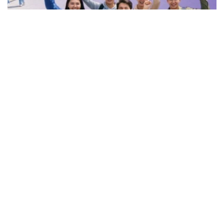
Фото: Ғылым және жоғары білім министрлігі
ҚР ҒЖБМ Ұлттық тестілеу орталығы мәліметінше,
елімізде білім алуға мүмкіндік беретін қосымша
қолдау түрлері бар:
2392 грант – жергілікті атқарушы органдардан;
2 мыңнан астам грант – қазақстандық жоғары оқу
орындарынан;
350 грант – «Қазақстан халқына» қорынан.
Бұдан бөлек, KAZENERGY, «Қазатомөнеркәсіп»