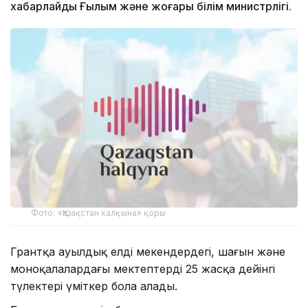
хабарлайды Ғылым және жоғары білім министрлігі.
Фото: «Қазақстан халқына» қоры
Грантқа ауылдық елді мекендердегі, шағын және
моноқалалардағы мектептердің 25 жасқа дейінгі
түлектері үміткер бола алады.