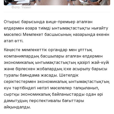
Фото: Үкімет
Отырыс барысында вице-премьер аталған
елдермен өзара тиімді ынтымақтастықты нығайту
мәселесі Мемлекет басшысының назарында екенін
атап өтті.
Кеңесте мемлекеттік органдар мен ұлттық
компаниялардың басшылары аталған елдермен
экономикалық ынтымақтастықтың қазіргі жай-күйі
және бірлескен жобалардың іске асырылу барысы
туралы баяндама жасады. Шетелдік
серіктестермен экономикалық ынтымақтастықтың
күн тәртібіндегі негізгі мәселелер талқыланып,
сыртқы экономикалық байланыстарды одан әрі
дамытудың перспективалы бағыттары
айқындалды.