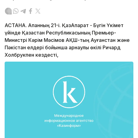
АСТАНА. Ақпанның 21-і. ҚазАқпарат - Бүгін Үкімет
үйінде Қазақстан Республикасының Премьер-
Министрі Кәрім Мәсімов АҚШ-тың Ауғанстан және
Пәкістан елдері бойынша арнаулы өкілі Ричард
Холбрукпен кездесті,