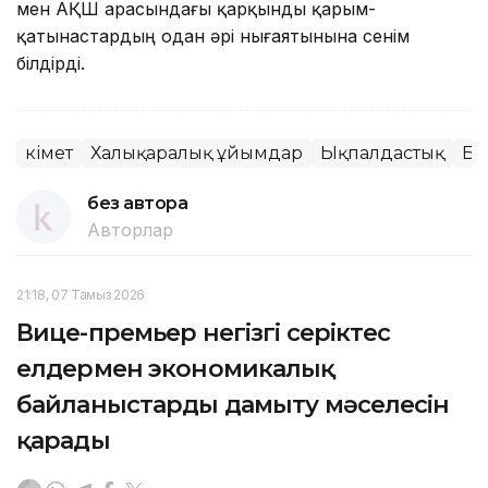
мен АҚШ арасындағы қарқынды қарым-
қатынастардың одан әрі нығаятынына сенім
білдірді.
Үкімет
Халықаралық ұйымдар
Ықпалдастық
Ба
без автора
Авторлар
21:18, 07 Тамыз 2026
Вице-премьер негізгі серіктес
елдермен экономикалық
байланыстарды дамыту мәселесін
қарады