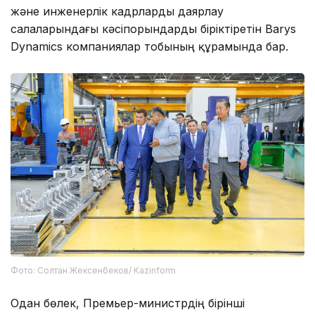
және инженерлік кадрларды даярлау
салаларындағы кәсіпорындарды біріктіретін Barys
Dynamics компаниялар тобының құрамында бар.
Фото: Солтан Жексенбеков/ Kazinform
Одан бөлек, Премьер-министрдің бірінші