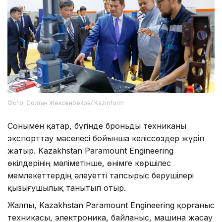
Фото: Солтан Жексенбеков/ Kazinform
Сонымен қатар, бүгінде броньды техниканы
экспорттау мәселесі бойынша келіссөздер жүріп
жатыр. Kazakhstan Paramount Engineering
өкілдерінің мәліметінше, өнімге көршілес
мемлекеттердің әлеуетті тапсырыс берушілері
қызығушылық танытып отыр.
Жалпы, Kazakhstan Paramount Engineering қорғаныс
техникасы, электроника, байланыс, машина жасау