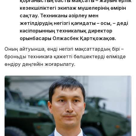
қорғаныстың басты мақсаты – жауынгерлік
кезекшіліктегі экипаж мүшелерінің өмірін
сақтау. Техниканы әзірлеу мен
жетілдірудің негізгі қағидаты – осы, – деді
кәсіпорынның техникалық директор
орынбасары Олжасбек Қартқожақов.
Оның айтуынша, енді негізгі мақсаттардың бірі –
броньды техникаға қажетті бөлшектерді елімізде
өндіру деңгейін жоғарылату.