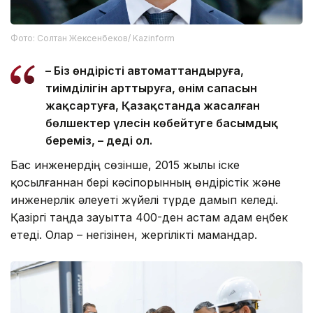
Фото: Солтан Жексенбеков/ Kazinform
– Біз өндірісті автоматтандыруға,
тиімділігін арттыруға, өнім сапасын
жақсартуға, Қазақстанда жасалған
бөлшектер үлесін көбейтуге басымдық
береміз, – деді ол.
Бас инженердің сөзінше, 2015 жылы іске
қосылғаннан бері кәсіпорынның өндірістік және
инженерлік әлеуеті жүйелі түрде дамып келеді.
Қазіргі таңда зауытта 400-ден астам адам еңбек
етеді. Олар – негізінен, жергілікті мамандар.