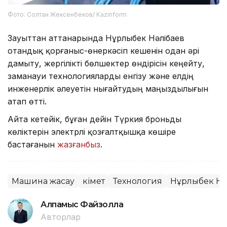
Фото: Солтан Жексенбеков/ Kazinform
Зауыттан аттанарында Нұрлыбек Нәлібаев
отандық қорғаныс-өнеркәсіп кешенін одан әрі
дамыту, жергілікті бөлшектер өндірісін кеңейту,
заманауи технологияларды енгізу және елдің
инженерлік әлеуетін нығайтудың маңыздылығын
атап өтті.
Айта кетейік, бұған дейін Түркия броньды
көліктерін электрлі қозғалтқышқа көшіре
бастағанын
жазғанбыз
.
Машина жасау
Үкімет
Технология
Нұрлыбек Нә
Алпамыс Файзолла
Авторлар