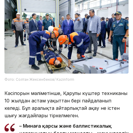
Фото: Солтан Жексенбеков/ Kazinform
Кәсіпорын мәліметінше, Қарулы күштер техниканы
10 жылдан астам уақыттан бері пайдаланып
келеді. Бұл аралықта айтарлықтай ақау не істен
шығу жағдайлары тіркелмеген.
– Минаға қарсы және баллистикалық