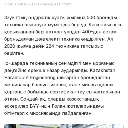
Фото: Солтан Жексенбеков/ Kazinform
Зауыттың өндірістік қуаты жылына 500 броньды
техника шығаруға мүмкіндік береді. Кәсіпорын іске
қосылғаннан бері әртүрлі үлгідегі 400-ден астам
броньдалған дөңгелекті техника өндірілген. Ал
2028 жылға дейін 224 техникаға тапсырыс
берілген.
Іс-шарада техниканың сенімділігі мен қорғаныс
деңгейіне ерекше назар аударылды. Kazakhstan
Paramount Engineering шығарған броньдалған
машиналар баллистикалық және минаға қарсы
қорғаныс бойынша сертификаттау сынақтарынан
өткен. Сондай-ақ, оларды қазақстандық
әскерилер БҰҰ-ның Голан жоталарындағы
бітімгерлік миссиясында пайдаланған.