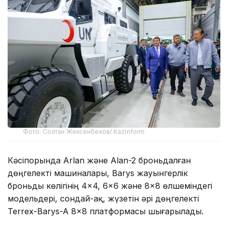
Фото: Солтан Жексенбеков/ Kazinform
Кәсіпорында Arlan және Alan-2 броньдалған
дөңгелекті машиналары, Barys жауынгерлік
броньды көлігінің 4×4, 6×6 және 8×8 өлшеміндегі
модельдері, сондай-ақ, жүзетін әрі дөңгелекті
Terrex-Barys-A 8×8 платформасы шығарылады.