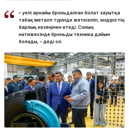
– Әуелі арнайы броньдалған болат зауытқа
табақ металл түрінде жеткізіліп, өндірістің
барлық кезеңінен өтеді. Соның
нәтижесінде броньды техника дайын
болады, – деді ол.