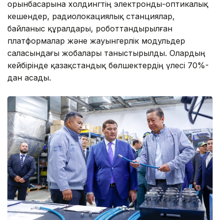
орынбасарына холдингтің электронды-оптикалық
кешендер, радиолокациялық станциялар,
байланыс құралдары, роботтандырылған
платформалар және жауынгерлік модульдер
саласындағы жобалары таныстырылды. Олардың
кейбірінде қазақстандық бөлшектердің үлесі 70%-
дан асады.