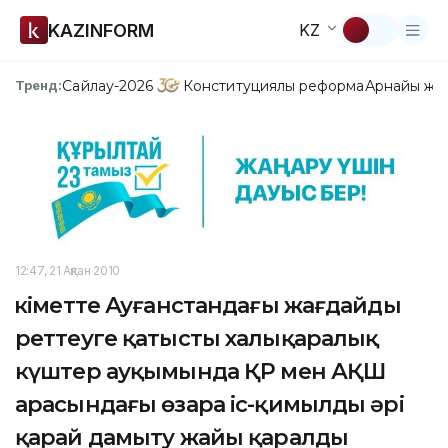
KAZINFORM
KZ
Сайлау-2026
Конституциялық реформа
Арнайы жо
Тренд:
12:47, 21 Ақпан 2010
Үкіметте Ауғанстандағы жағдайды
реттеуге қатысты халықаралық
күштер ауқымында ҚР мен АҚШ
арасындағы өзара іс-қимылды әрі
қарай дамыту жайы қаралды