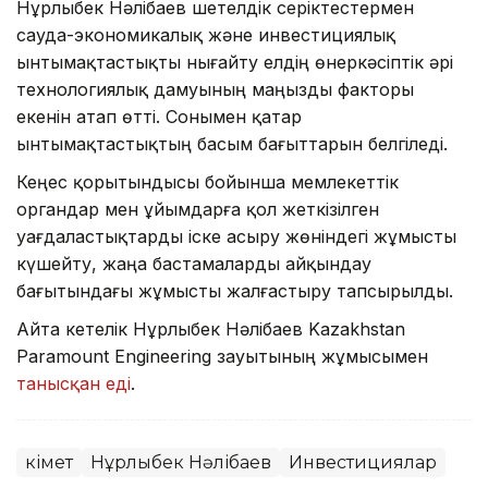
Нұрлыбек Нәлібаев шетелдік серіктестермен
сауда-экономикалық және инвестициялық
ынтымақтастықты нығайту елдің өнеркәсіптік әрі
технологиялық дамуының маңызды факторы
екенін атап өтті. Сонымен қатар
ынтымақтастықтың басым бағыттарын белгіледі.
Кеңес қорытындысы бойынша мемлекеттік
органдар мен ұйымдарға қол жеткізілген
уағдаластықтарды іске асыру жөніндегі жұмысты
күшейту, жаңа бастамаларды айқындау
бағытындағы жұмысты жалғастыру тапсырылды.
Айта кетелік Нұрлыбек Нәлібаев Kazakhstan
Paramount Engineering зауытының жұмысымен
танысқан еді
.
Үкімет
Нұрлыбек Нәлібаев
Инвестициялар