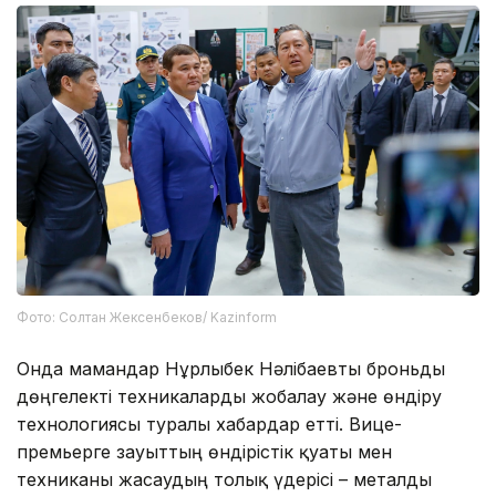
Фото: Солтан Жексенбеков/ Kazinform
Онда мамандар Нұрлыбек Нәлібаевты броньды
дөңгелекті техникаларды жобалау және өндіру
технологиясы туралы хабардар етті. Вице-
премьерге зауыттың өндірістік қуаты мен
техниканы жасаудың толық үдерісі – металды