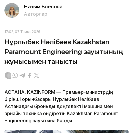
Назым Бөлесова
Авторлар
17:02, 07 Тамыз 2026
Нұрлыбек Нәлібаев Kazakhstan
Paramount Engineering зауытының
жұмысымен танысты
АСТАНА. KAZINFORM — Премьер-министрдің
бірінші орынбасары Нұрлыбек Нәлібаев
Астанадағы броньды дөңгелекті машина мен
арнайы техника өндіретін Kazakhstan Paramount
Engineering зауытына барды.