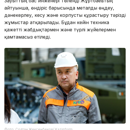
Зауыттың бас инженері Төленді Жұртбаевтың
айтуынша, өндіріс барысында металды өңдеу,
дәнекерлеу, кесу және корпусты құрастыру тәрізді
жұмыстар атқарылады. Бұдан кейін техника
қажетті жабдықтармен және түрлі жүйелермен
қамтамасыз етіледі.
Фото: Солтан Жексенбеков/ Kazinform