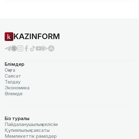
KAZINFORM
Бөлімдер
Оқиға
Саясат
Талдау
Экономика
Әлемде
Біз туралы
Пайдаланушылық келiciм
Құпиялылық саясаты
Мемлекеттік рәміздер