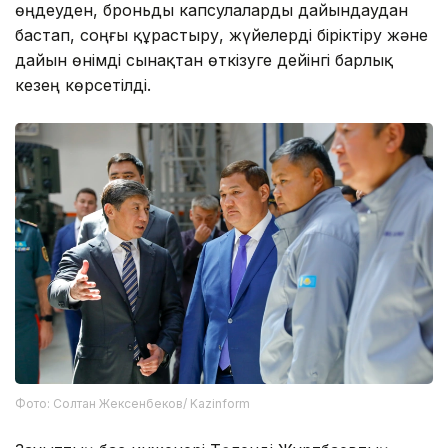
өңдеуден, броньды капсулаларды дайындаудан
бастап, соңғы құрастыру, жүйелерді біріктіру және
дайын өнімді сынақтан өткізуге дейінгі барлық
кезең көрсетілді.
Фото: Солтан Жексенбеков/ Kazinform