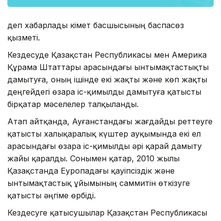
деп хабарлады Үкімет басшысының баспасөз
қызметі.
Кездесуде Қазақстан Республикасы мен Америка
Құрама Штаттары арасындағы ынтымақтастықты
дамытуға, оның ішінде екі жақты және көп жақты
деңгейдегі өзара іс-қимылды дамытуға қатысты
бірқатар мәселелер талқыланды.
Атап айтқанда, Ауғанстандағы жағдайды реттеуге
қатысты халықаралық күштер ауқымында екі ел
арасындағы өзара іс-қимылды әрі қарай дамыту
жайы қаралды. Сонымен қатар, 2010 жылы
Қазақстанда Еуропадағы қауіпсіздік және
ынтымақтастық ұйымының саммитін өткізуге
қатысты әңгіме өрбіді.
Кездесуге қатысушылар Қазақстан Республикасы