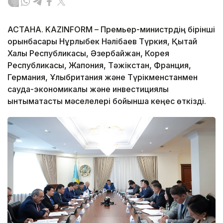
АСТАНА. KAZINFORM – Премьер-министрдің бірінші
орынбасары Нұрлыбек Нәлібаев Түркия, Қытай
Халық Республикасы, Әзербайжан, Корея
Республикасы, Жапония, Тәжікстан, Франция,
Германия, Ұлыбритания және Түрікменстанмен
сауда-экономикалық және инвестициялық
ынтымақтастық мәселелері бойынша кеңес өткізді.