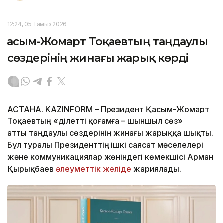
12:24, 05 Тамыз 2026
Қасым-Жомарт Тоқаевтың таңдаулы
сөздерінің жинағы жарық көрді
АСТАНА. KAZINFORM – Президент Қасым-Жомарт
Тоқаевтың «Әділетті қоғамға – шыншыл сөз»
атты таңдаулы сөздерінің жинағы жарыққа шықты.
Бұл туралы Президенттің ішкі саясат мәселелері
және коммуникациялар жөніндегі көмекшісі Арман
Қырықбаев
әлеуметтік желіде
жариялады.