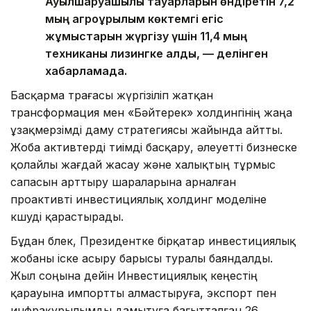
Ауылшаруашылық тауарларын өндіретін 7,2
мың агроқұрылым көктемгі егіс
жұмыстарын жүргізу үшін 11,4 мың
техниканы лизингке алды, — делінген
хабарламада.
Басқарма төрағасы жүргізіліп жатқан
трансформация мен «Бәйтерек» холдингінің жаңа
ұзақмерзімді даму стратегиясы жайында айтты.
Жоба активтерді тиімді басқару, әлеуетті бизнеске
қолайлы жағдай жасау және халықтың тұрмыс
сапасын арттыру шараларына арналған
проактивті инвестициялық холдинг моделіне
көшуді қарастырады.
Бұдан бөлек, Президентке бірқатар инвестициялық
жобаны іске асыру барысы туралы баяндалды.
Жыл соңына дейін Инвестициялық кеңестің
қарауына импортты алмастыруға, экспорт пен
инфрақұрылымды дамытуға бағытталған 26