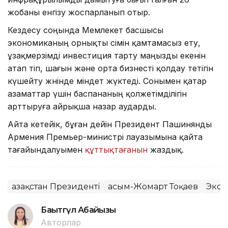
жобаны енгізу жоспарланып отыр.
Кездесу соңында Мемлекет басшысы
экономиканың орнықты өсімін қамтамасыз ету,
ұзақмерзімді инвестиция тарту маңызды екенін
атап өтіп, шағын және орта бизнесті қолдау тетігін
күшейту жөнінде міндет жүктеді. Сонымен қатар
азаматтар үшін баспананың қолжетімділігін
арттыруға айрықша назар аударды.
Айта кетейік, бұған дейін Президент Пашинянды
Армения Премьер-министрі лауазымына қайта
тағайындалуымен
құттықтағанын
жаздық.
Қазақстан Президенті
Қасым-Жомарт Тоқаев
Экон
Бақытгүл Абайқызы
Авторлар