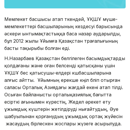
Мемлекет басшысы атап өткендей, ҰҚШҰ мүше-
мемлекеттері басшыларының кездесуі барысында
әскери ынтымақтастыққа баса назар аударылды,
бұл 2012 жылы Ұйымға Қазақстан төрағалығының
басты тақырыбы болған еді.
Н.Назарбаев Қазақстан белгілеген басымдықтарды
қолдағаны және оған белсенді қатысқаны үшін
ҰҚШҰ бес қатысушы-елдері көшбасшыларына
алғыс айтты. Ұйымның ерекше көңіл бөліп отырған
саласы Орталық Азиядағы жағдай екені атап өтілді.
Осыған байланысты орталықазиялық бағытта
есірткі ағынымен күрестің, Жедел әрекет ету
ұжымдық күштерін жетілдіруді нығайтудың, Әуе
шабуылынан қорғанудың ұжымдық ортақ жүйесін
жасаудың бірлескен жоспары жүзеге асырылуда.