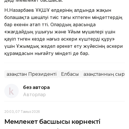
Н.Назарбаев ҰҚШҰ елдерінің алдында жақын
болашақта шешілуі тиіс тағы көптеген міндеттердің
бар екенін атап өтті. Олардың арасында
«жағдайдың ушығуы және Ұйым мүшелері үшін
қауіп төнген кезде нағыз әскери күштерді құру»
үшін Ұжымдық жедел әрекет ету жүйесінің әскери
құрамдасын нығайту міндеті де бар.
Қазақстан Президенті
Елбасы
Қазақстанның сырт
без автора
Авторлар
20:03, 07 Тамыз 2026
Мемлекет басшысы көрнекті