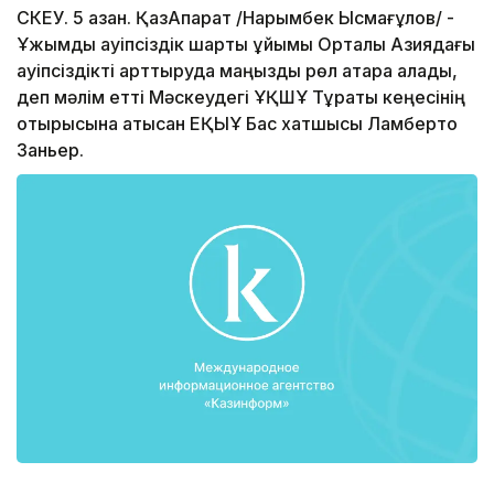
СКЕУ. 5 қазан. ҚазАқпарат /Нарымбек Ысмағұлов/ -
Ұжымдық қауіпсіздік шарты ұйымы Орталық Азиядағы
қауіпсіздікті арттыруда маңызды рөл атқара алады,
деп мәлім етті Мәскеудегі ҰҚШҰ Тұрақты кеңесінің
отырысына қатысқан ЕҚЫҰ Бас хатшысы Ламберто
Заньер.