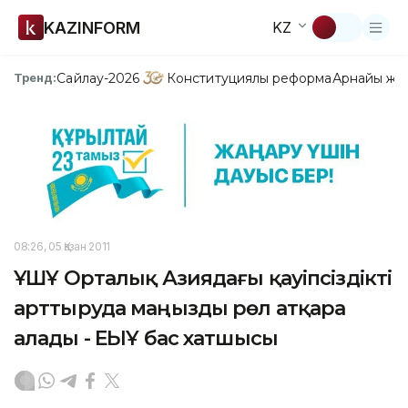
KAZINFORM
KZ
Сайлау-2026
Конституциялық реформа
Арнайы жо
Тренд:
08:26, 05 Қазан 2011
ҰҚШҰ Орталық Азиядағы қауіпсіздікті
арттыруда маңызды рөл атқара
алады - ЕҚЫҰ бас хатшысы