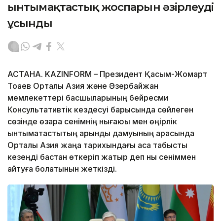
ынтымақтастық жоспарын әзірлеуді
ұсынды
АСТАНА. KAZINFORM – Президент Қасым-Жомарт
Тоқаев Орталық Азия және Әзербайжан
мемлекеттері басшыларының бейресми
Консультативтік кездесуі барысында сөйлеген
сөзінде өзара сенімнің нығаюы мен өңірлік
ынтымақтастықтың қарқынды дамуының арқасында
Орталық Азия жаңа тарихындағы аса табысты
кезеңді бастан өткеріп жатыр деп нық сеніммен
айтуға болатынын жеткізді.