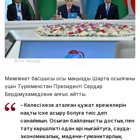
Фото: Ақорда
Мемлекет басшысы осы маңызды Шартқа қосылғаны
үшін Түрікменстан Президенті Сердар
Бердімұхамедовке алғыс айтты.
– Келесі кезең аталған құжат ережелерін
нақты іске асыру болуға тиіс деп
санаймын. Осыған байланысты достық пен
тату көршілікті одан әрі нығайтуға, сауда-
экономикалық, мәдени-гуманитарлық