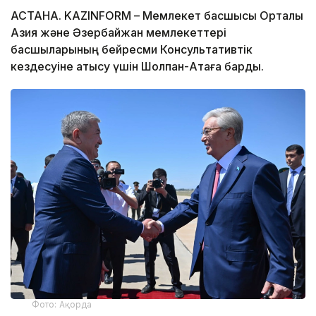
АСТАНА. KAZINFORM – Мемлекет басшысы Орталық
Азия және Әзербайжан мемлекеттері
басшыларының бейресми Консультативтік
кездесуіне қатысу үшін Шолпан-Атаға барды.
Фото: Ақорда