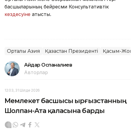
басшыларының бейресми Консультативтік
кездесуіне
қатысты.
Орталық Азия
Қазақстан Президенті
Қасым-Жомар
Айдар Оспаналиев
Авторлар
12:03, 31 Шілде 2026
Мемлекет басшысы Қырғызстанның
Шолпан-Ата қаласына барды