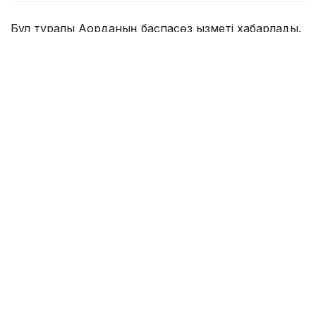
Бұл туралы Ақорданың баспасөз қызметі хабарлады.
Фото: Ақорда
Қасым-Жомарт Тоқаевты әуежайда Қырғызстан
Министрлер кабинетінің төрағасы – Президент