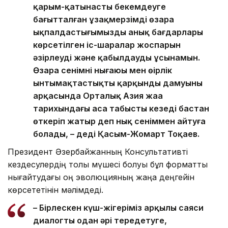
қарым-қатынасты бекемдеуге
бағытталған ұзақмерзімді өзара
ықпалдастығымыздың анық бағдарлары
көрсетілген іс-шаралар жоспарын
әзірлеуді және қабылдауды ұсынамын.
Өзара сенімнің нығаюы мен өңірлік
ынтымақтастықтың қарқынды дамуының
арқасында Орталық Азия жаңа
тарихындағы аса табысты кезеңді бастан
өткеріп жатыр деп нық сеніммен айтуға
болады, – деді Қасым-Жомарт Тоқаев.
Президент Әзербайжанның Консультативті
кездесулердің толық мүшесі болуы бұл форматты
нығайтудағы оң эволюцияның жаңа деңгейін
көрсететінін мәлімдеді.
– Бірлескен күш-жігеріміз арқылы саяси
диалогты одан әрі тереңдетуге,