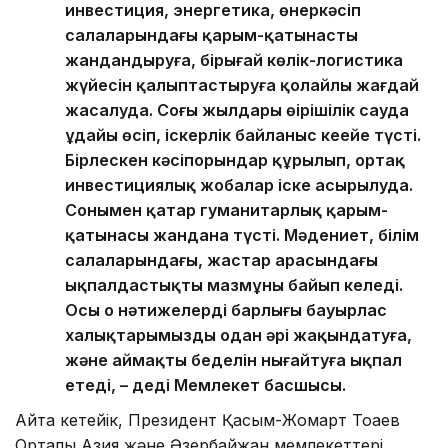
инвестиция, энергетика, өнеркәсіп
салаларындағы қарым-қатынасты
жандандыруға, бірыңғай көлік-логистика
жүйесін қалыптастыруға қолайлы жағдай
жасалуда. Соңғы жылдары өңірішілік сауда
ұдайы өсіп, іскерлік байланыс кеңейе түсті.
Бірлескен кәсіпорындар құрылып, ортақ
инвестициялық жобалар іске асырылуда.
Сонымен қатар гуманитарлық қарым-
қатынасы жандана түсті. Мәдениет, білім
салаларындағы, жастар арасындағы
ықпалдастықтың мазмұны байып келеді.
Осы оң нәтижелердің барлығы бауырлас
халықтарымызды одан әрі жақындатуға,
және аймақтың беделін нығайтуға ықпал
етеді, – деді Мемлекет басшысы.
Айта кетейік, Президент Қасым-Жомарт Тоқаев
Орталық Азия және Әзербайжан мемлекеттері