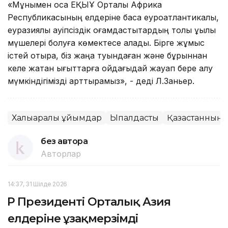
«Мұнымен қоса ЕҚЫҰ Орталық Африка
Республикасының елдеріне басқа еуроатлантикалық,
еуразиялық қауіпсіздік қоғамдастықтардың толық құқылы
мүшелері болуға көмектесе алады. Бірге жұмыс
істей отыра, біз жаңа туындаған және бұрыннан
келе жатқан ығыттарға ойдағыдай жауап бере алу
мүмкіндігімізді арттырамыз», - деді Л.Заньер.
Халықаралық ұйымдар
Ықпалдастық
Қазақстанның х
без автора
Авторлар
14:37, 31 Шілде 2026
ҚР Президенті Орталық Азия
елдеріне ұзақмерзімді