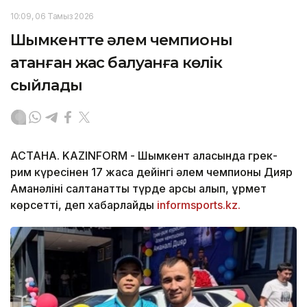
10:09, 06 Тамыз 2026
Шымкентте әлем чемпионы
атанған жас балуанға көлік
сыйлады
АСТАНА. KAZINFORM -
Шымкент қаласында грек-
рим күресінен 17 жасқа дейінгі әлем чемпионы Дияр
Аманәліні салтанатты түрде қарсы алып, құрмет
көрсетті, деп хабарлайды
informsports.kz.