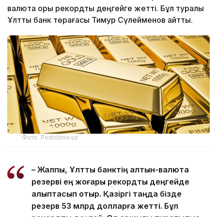
валюта қоры рекордтық деңгейге жетті. Бұл туралы
Ұлттық банк төрағасы Тимур Сүлейменов айтты.
Фото: Podrobno.uz
– Жалпы, Ұлттық банктің алтын-валюта
резерві ең жоғары рекордтық деңгейде
қалыптасып отыр. Қазіргі таңда бізде
резерв 53 млрд долларға жетті. Бұл