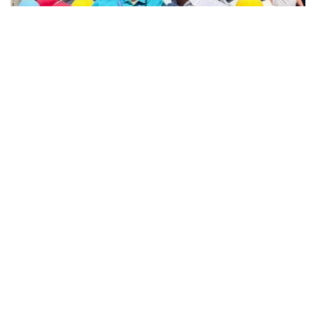
Фото: instagram.com/ grekoroman_wrestlingkz
Бакуде өткен жасөспірімдер арасындағы әлем
чемпионатында 55 келіге дейінгі салмақ
дәрежесінде алтын медаль жеңіп алған жас
балуанға су жаңа автокөлік пен асыл тұқымды
тұлпар сыйға тартылды.
Чемпион жеңістен кейінгі әсерін бөлісіп, жетістікке
жету жолында қолдау көрсеткен
жаттықтырушыларына, ата-анасына және
жанкүйерлерге алғысын білдірді.
– Бұл жеңістің қуанышын сөзбен жеткізу