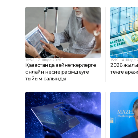
16:53, 17 Шілде 2026
15:19, 14 Шілде
Қазақстанда зейнеткерлерге
2026 жылы ұ
онлайн несие рәсімдеуге
теңге қара
тыйым салынды