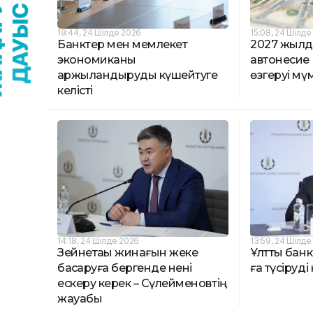
19:44, 24 Шілде 2026
15:08, 24 Шілде
Банктер мен мемлекет
2027 жылд
экономиканы
автонесие
қаржыландыруды күшейтуге
өзгеруі мү
келісті
14:18, 24 Шілде 2026
13:59, 24 Шілде
Зейнетақы жинағын жеке
Ұлттық бан
басқаруға бергенде нені
ға түсіруд
ескеру керек – Сүлейменовтің
жауабы