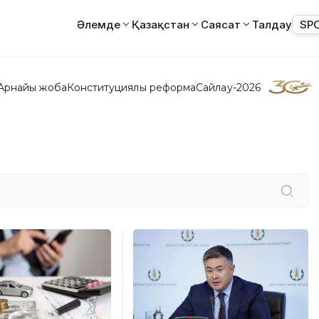
Әлемде
Қазақстан
Саясат
Талдау
SP
Арнайы жоба
Конституциялық реформа
Сайлау-2026