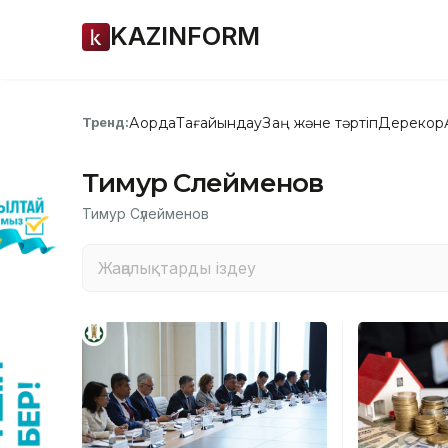
KAZINFORM
Ақорда
Тағайындау
Заң және тәртіп
Дерекқор
Тренд:
Тимур Сүлейменов
Тимур Сүлейменов