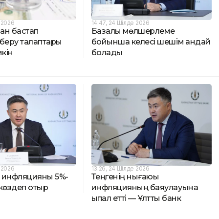
 2026
14:47, 24 Шілде 2026
ан бастап
Базалық мөлшерлеме
 беру талаптары
бойынша келесі шешім қандай
мкін
болады
 2026
13:26, 24 Шілде 2026
к инфляцияны 5%-
Теңгенің нығаюы
і көздеп отыр
инфляцияның баяулауына
ықпал етті — Ұлттық банк