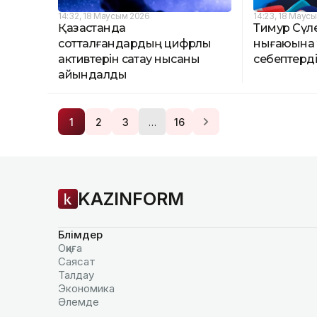
14:32, 18 Маусым 2026
14:23, 18 Маус
Қазақстанда
Тимур Сүл
сотталғандардың цифрлық
нығаюына 
активтерін сақтау нысаны
себептерд
айқындалды
…
1
2
3
16
KAZINFORM
Бөлімдер
Оқиға
Саясат
Талдау
Экономика
Әлемде