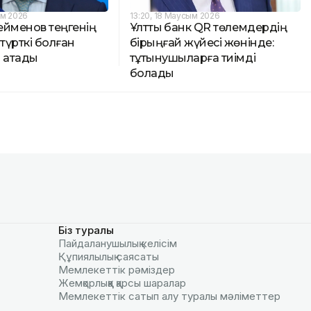
ым 2026
13:20, 18 Маусым 2026
ейменов теңгенің
Ұлттық банк QR төлемдердің
түрткі болған
бірыңғай жүйесі жөнінде:
і атады
тұтынушыларға тиімді
болады
Біз туралы
Пайдаланушылық келiciм
Құпиялылық саясаты
Мемлекеттік рәміздер
Жемқорлыққа қарсы шаралар
Мемлекеттік сатып алу туралы мәлiметтер