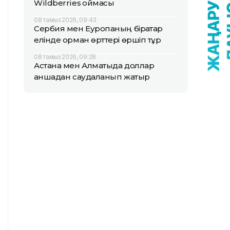
Wildberries қоймасы
08 тамыз 2026, 09:43
Сербия мен Еуропаның бірқатар
елінде орман өрттері өршіп тұр
08 тамыз 2026, 09:28
Астана мен Алматыда доллар
қаншадан саудаланып жатыр