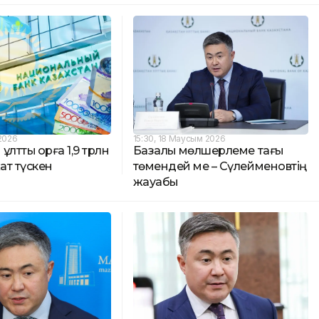
 2026
15:30, 18 Маусым 2026
лттық қорға 1,9 трлн
Базалық мөлшерлеме тағы
жат түскен
төмендей ме – Сүлейменовтің
жауабы