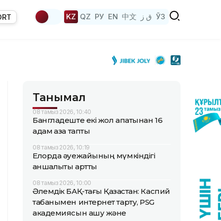
KZ
QZ
РУ
EN
中文
ق ز
ЎЗ
ORT
Танымал
08 тамыз 2026, 10:40
Бангладеште екі жол апатынан 16
адам қаза тапты
08 тамыз 2026, 10:19
Елорда әуежайының мүмкіндігі
қаншалықты артты
08 тамыз 2026, 10:00
Әлемдік БАҚ-тағы Қазақстан: Каспий
табанымен интернет тарту, PSG
академиясын ашу және