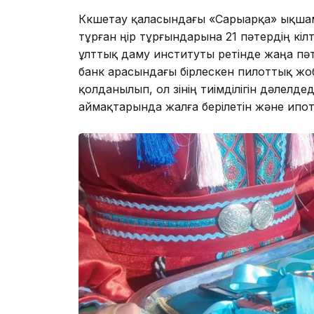
Көкшетау қаласындағы «Сарыарқа» ықша
тұрған өңір тұрғындарына 21 пәтердің кіл
ұлттық даму институты ретінде жаңа пәт
банк арасындағы бірлескен пилоттық ж
қолданылып, ол өзінің тиімділігін дәлелде
аймақтарында жалға берілетін және ипоте