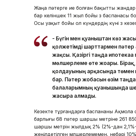
Жаңа пәтерге ие болған бақытты жандар 
бар келіншек 11 жыл бойы өз баспанасы б
Осы уақыт бойы ол күндердің күні өз кезегі
- Бүгін мен қуаныштан көз жа
қолжетімді шарттармен пәтер а
жақсы. Қазіргі таңда ипотекаға
мөлшерлеме өте жоғары. Бірақ,
қолдауының арқасында төмен па
бар. Пәтер жобасын өзім таңда
балаларымның қуанышында шек 
жасыра алмады.
Кезекте тұрғандарға баспананы Ақмола о
барлығы 68 пәтер шаршы метріне 261 850
шаршы метрін жылдық 2% (2%-дан 2,1%-ғ
жеңілдетілген мөлшерлемемен, небәрі 10