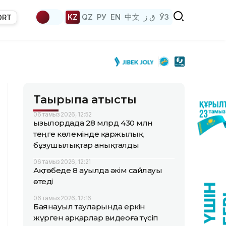
KZ
QZ
РУ
EN
中文
ق ز
ЎЗ
ORT
Тақырыпқа қатысты
06 тамыз 2026, 12:52
Қызылордада 28 млрд 430 млн
теңге көлемінде қаржылық
бұзушылықтар анықталды
06 тамыз 2026, 12:21
Ақтөбеде 8 ауылда әкім сайлауы
өтеді
06 тамыз 2026, 12:16
Баянауыл тауларында еркін
жүрген арқарлар видеоға түсіп