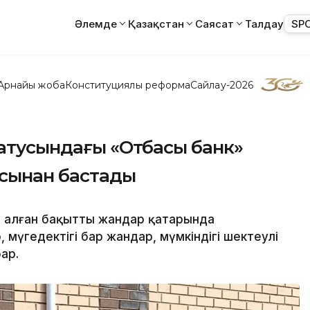
Әлемде
Қазақстан
Саясат
Талдау
SP
Арнайы жоба
Конституциялық реформа
Сайлау-2026
татусындағы «Отбасы банк»
ысынан бастады
ін алған бақытты жандар қатарында
 мүгедектігі бар жандар, мүмкіндігі шектеулі
ар.