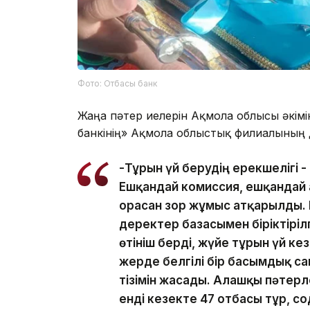
Фото: Отбасы банк
Жаңа пәтер иелерін Ақмола облысы әкім
банкінің» Ақмола облыстық филиалының
-Тұрғын үй берудің ерекшелігі 
Ешқандай комиссия, ешқандай а
орасан зор жұмыс атқарылды. 
деректер базасымен біріктірілг
өтініш берді, жүйе тұрғын үй к
жерде белгілі бір басымдық са
тізімін жасады. Алғашқы пәтерл
енді кезекте 47 отбасы тұр, сод