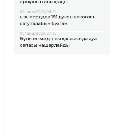
артқанын анықтады
06 тамыз 2026, 08:41
Қызылордада 181 дүкен алкоголь
сату талабын бұзған
06 тамыз 2026, 07:30
Бүгін еліміздің екі қаласында ауа
сапасы нашарлайды