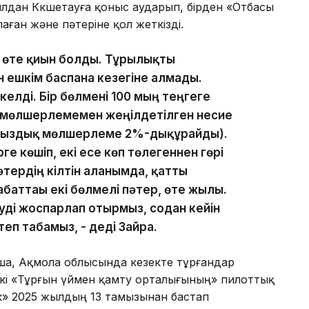
лдан Көкшетауға қоныс аударып, бірден «Отбасы
аған және пәтеріне қол жеткізді.
е өте қиын болды. Тұрғылықты
ешкім баспана кезегіне алмады.
 келді. Бір бөлмені 100 мың теңгеге
2% мөлшерлемемен жеңілдетілген несие
айыздық мөлшерлеме 2%-дықұрайды).
ге көшіп, екі есе көп төлегеннен гөрі
әтердің кілтін алғанымда, қатты
абаттағы екі бөлмелі пәтер, өте жылы.
луді жоспарлап отырмыз, содан кейін
п табамыз, - деді Зайра.
ша, Ақмола облысында кезекте тұрғандар
нкі «Тұрғын үймен қамту орталығының» пилоттық
к» 2025 жылдың 13 тамызынан бастап