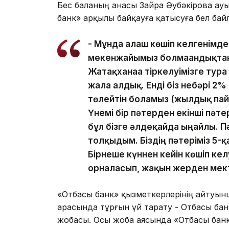
Бес баланың анасы Зайра Әубәкірова ауы
банк» арқылы байқауға қатысуға бел байл
- Мұнда алғаш көшіп келгенімд
мекенжайымыз болмағандықтан 
Жатақханаға тіркелуімізге тура
жалға алдық. Енді біз небәрі 
төлейтін боламыз (жылдық п
Үнемі бір пәтерден екінші пәтер
бұл бізге әлдеқайда ыңғайлы. П
толқыдым. Біздің пәтеріміз 5-қ
Бірнеше күннен кейін көшіп ке
орналасып, жақын жерден мекте
«Отбасы банк» қызметкерлерінің айтуын
арасында тұрғын үй тарату - Отбасы ба
жобасы. Осы жоба аясында «Отбасы бан