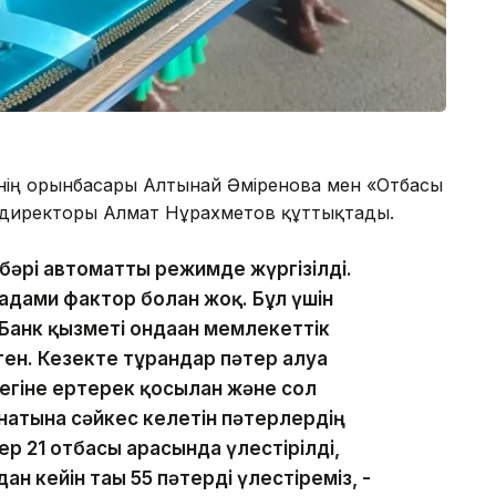
інің орынбасары Алтынай Әміренова мен «Отбасы
 директоры Алмат Нұрахметов құттықтады.
- бәрі автоматты режимде жүргізілді.
дами фактор болған жоқ. Бұл үшін
Банк қызметі ондаған мемлекеттік
ен. Кезекте тұрғандар пәтер алуға
езегіне ертерек қосылған және сол
натына сәйкес келетін пәтерлердің
ер 21 отбасы арасында үлестірілді,
ан кейін тағы 55 пәтерді үлестіреміз, -