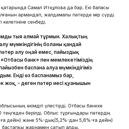
қатарында Самал Итқұлова да бар. Екі баласы
олғанын армандап, жалдамалы пәтерде өмір сүрді.
 келетініне сенбеді.
сымды тыя алмай тұрмын. Халықтың
лу мүмкіндігінің болғаны қандай
 пәтер алу оңай емес, пайыздық
 «Отбасы банк» пен мемлекетіміздің
йызбен баспана алуға мүмкіндігіміз
дым. Енді өз баспанамыз бар,
жоқ, - деген пәтер иесі қуанышын
блысының әкімдігі үлестірді. Отбасы банкке
 теңгеден берілді. Облыс тұрғындары пәтердің
а дейін) және 5%-дық(5,2%-дан 5,8%-ға дейін)
% бастапқы жарнамен сатып алды.