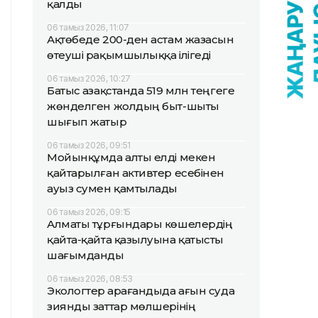
қалды
06 тамыз 2026, 11:07
Ақтөбеде 200-ден астам жазасын
өтеуші рақымшылыққа ілігеді
06 тамыз 2026, 10:27
Батыс Қазақстанда 519 млн теңгеге
жөнделген жолдың быт-шыты
шығып жатыр
06 тамыз 2026, 09:51
Мойынқұмда алты елді мекен
қайтарылған активтер есебінен
ауыз сумен қамтылады
06 тамыз 2026, 09:15
Алматы тұрғындары көшелердің
қайта-қайта қазылуына қатысты
шағымданды
06 тамыз 2026, 08:53
Экологтер Қарағандыда ағын суда
зиянды заттар мөлшерінің