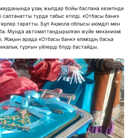
мауданында ұзақ жылдар бойы баспана кезегінде
ті салтанатты түрде табыс етілді. «Отбасы банк»
ерлер таратты. Бұл Ақмола облысы әкімдігі мен
оба. Мұнда автоматтандырылған жүйе механизмі
ді. Жақын арада «Отбасы банк» еліміздің басқа
калық тұрғын үйлерді бөлуді бастайды.