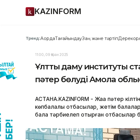
KAZINFORM
Ақорда
Тағайындау
Заң және тәртіп
Дерекқор
Тренд:
11:00, 09 Қазан 2025
Ұлттық даму институты с
пәтер бөлуді Ақмола обл
АСТАНА.KAZINFORM - Жаңа пәтер кілт
көпбалалы отбасылар, жетім балалар,
бала тәрбиелеп отырған отбасылар б