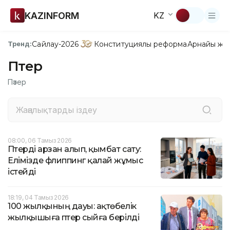
KAZINFORM
KZ
Сайлау-2026
Конституциялық реформа
Арнайы жо
Тренд:
Пәтер
Пәтер
08:00, 06 Тамыз 2026
Пәтерді арзан алып, қымбат сату:
Елімізде флиппинг қалай жұмыс
істейді
18:19, 04 Тамыз 2026
100 жылқының дауы: ақтөбелік
жылқышыға пәтер сыйға берілді