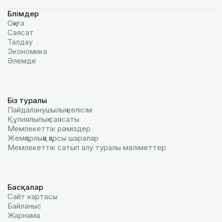
Бөлімдер
Оқиға
Саясат
Талдау
Экономика
Әлемде
Біз туралы
Пайдаланушылық келiciм
Құпиялылық саясаты
Мемлекеттік рәміздер
Жемқорлыққа қарсы шаралар
Мемлекеттік сатып алу туралы мәлiметтер
Басқалар
Сайт картасы
Байланыс
Жарнама