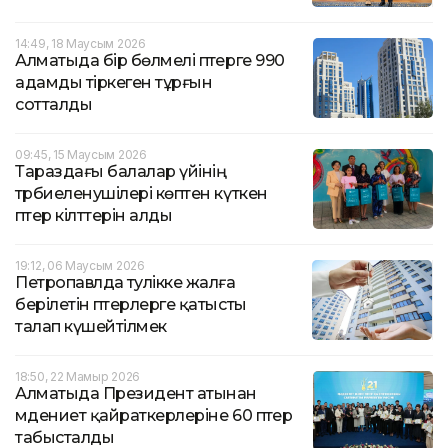
14:49, 18 Маусым 2026
Алматыда бір бөлмелі пәтерге 990
адамды тіркеген тұрғын
сотталды
09:45, 15 Маусым 2026
Тараздағы балалар үйінің
тәрбиеленушілері көптен күткен
пәтер кілттерін алды
19:12, 06 Маусым 2026
Петропавлда тәулікке жалға
берілетін пәтерлерге қатысты
талап күшейтілмек
18:50, 22 Мамыр 2026
Алматыда Президент атынан
мәдениет қайраткерлеріне 60 пәтер
табысталды