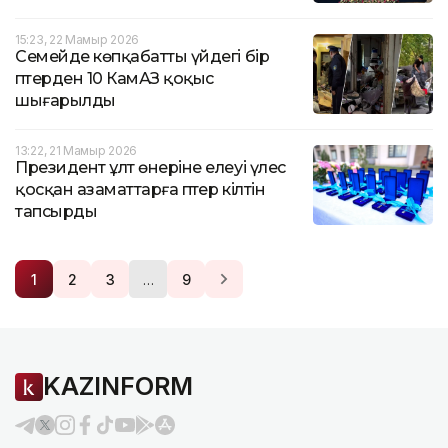
15:23, 22 Мамыр 2026
Семейде көпқабатты үйдегі бір
пәтерден 10 КамАЗ қоқыс
шығарылды
13:22, 21 Мамыр 2026
Президент ұлт өнеріне елеуі үлес
қосқан азаматтарға пәтер кілтін
тапсырды
…
1
2
3
9
KAZINFORM