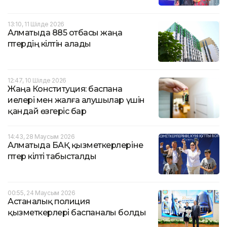
13:10, 11 Шілде 2026
Алматыда 885 отбасы жаңа
пәтердің кілтін алады
12:47, 10 Шілде 2026
Жаңа Конституция: баспана
иелері мен жалға алушылар үшін
қандай өзгеріс бар
14:43, 28 Маусым 2026
Алматыда БАҚ қызметкерлеріне
пәтер кілті табысталды
00:55, 24 Маусым 2026
Астаналық полиция
қызметкерлері баспаналы болды