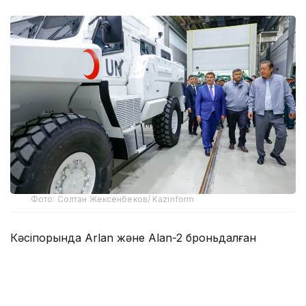
Фото: Солтан Жексенбеков/ Kazinform
Кәсіпорында Arlan және Alan-2 броньдалған
дөңгелекті машиналары, Barys жауынгерлік
броньды көлігінің 4×4, 6×6 және 8×8 өлшеміндегі
модельдері, сондай-ақ, жүзетін әрі дөңгелекті