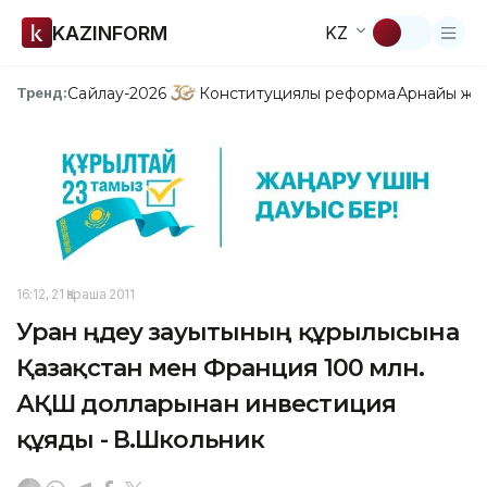
KAZINFORM
KZ
Сайлау-2026
Конституциялық реформа
Арнайы жо
Тренд:
16:12, 21 Қараша 2011
Уран өңдеу зауытының құрылысына
Қазақстан мен Франция 100 млн.
АҚШ долларынан инвестиция
құяды - В.Школьник