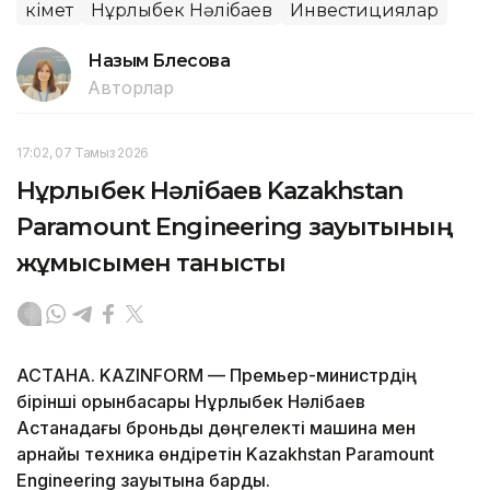
Үкімет
Нұрлыбек Нәлібаев
Инвестициялар
Назым Бөлесова
Авторлар
17:02, 07 Тамыз 2026
Нұрлыбек Нәлібаев Kazakhstan
Paramount Engineering зауытының
жұмысымен танысты
АСТАНА. KAZINFORM — Премьер-министрдің
бірінші орынбасары Нұрлыбек Нәлібаев
Астанадағы броньды дөңгелекті машина мен
арнайы техника өндіретін Kazakhstan Paramount
Engineering зауытына барды.