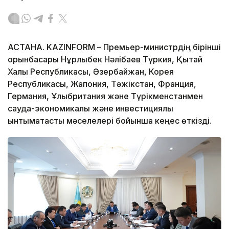
АСТАНА. KAZINFORM – Премьер-министрдің бірінші
орынбасары Нұрлыбек Нәлібаев Түркия, Қытай
Халық Республикасы, Әзербайжан, Корея
Республикасы, Жапония, Тәжікстан, Франция,
Германия, Ұлыбритания және Түрікменстанмен
сауда-экономикалық және инвестициялық
ынтымақтастық мәселелері бойынша кеңес өткізді.