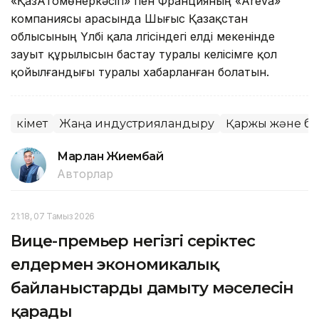
«ҚазАтомөнеркәсіп» пен Францияның «Areva»
компаниясы арасында Шығыс Қазақстан
облысының Үлбі қала үлгісіндегі елді мекенінде
зауыт құрылысын бастау туралы келісімге қол
қойылғандығы туралы хабарланған болатын.
Үкімет
Жаңа индустрияландыру
Қаржы және б
Марлан Жиембай
Авторлар
21:18, 07 Тамыз 2026
Вице-премьер негізгі серіктес
елдермен экономикалық
байланыстарды дамыту мәселесін
қарады