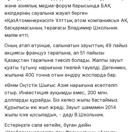
және азиялық медиа-форум барысында БАҚ
өкілдерінің сауалына жауап берген
«ҚазАтомөнеркәсіп» Ұлттық атом компаниясы» АҚ
басқармасының төрағасы Владимир Школьник
мәлім етті.
Оның атап өтуінше, салынатын зауыттың 49 пайыз
акциясы француз тарапына, ал 51 пайызы
Қазақстан тарапына тиесілі болады. Жалпы зауыт
қуаты тұтыну нарығына тікелей тәуелді. Дегенмен,
жылына 400 тонна отын өндіру жоспарда бар.
«Өнім Оңтүстік Шығыс Азия нарығына есептеліп
отыр. Инвестиция ауқымды емес, 200 млн.
долларды құрайды. Біз келесі жылы бастаймыз.
Құрылысы екі жыл жүреді. Зауыт шамамен 2014
жылы іске қосылады», - деді В.Школьник.
Естеріңізге сала кетейік, бұған дейін