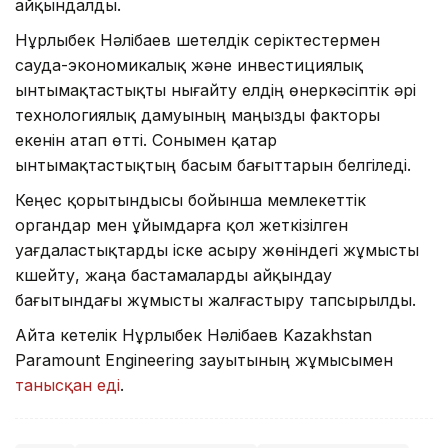
айқындалды.
Нұрлыбек Нәлібаев шетелдік серіктестермен
сауда-экономикалық және инвестициялық
ынтымақтастықты нығайту елдің өнеркәсіптік әрі
технологиялық дамуының маңызды факторы
екенін атап өтті. Сонымен қатар
ынтымақтастықтың басым бағыттарын белгіледі.
Кеңес қорытындысы бойынша мемлекеттік
органдар мен ұйымдарға қол жеткізілген
уағдаластықтарды іске асыру жөніндегі жұмысты
күшейту, жаңа бастамаларды айқындау
бағытындағы жұмысты жалғастыру тапсырылды.
Айта кетелік Нұрлыбек Нәлібаев Kazakhstan
Paramount Engineering зауытының жұмысымен
танысқан еді
.