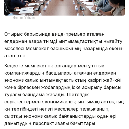
Фото: Үкімет
Отырыс барысында вице-премьер аталған
елдермен өзара тиімді ынтымақтастықты нығайту
мәселесі Мемлекет басшысының назарында екенін
атап өтті.
Кеңесте мемлекеттік органдар мен ұлттық
компаниялардың басшылары аталған елдермен
экономикалық ынтымақтастықтың қазіргі жай-күйі
және бірлескен жобалардың іске асырылу барысы
туралы баяндама жасады. Шетелдік
серіктестермен экономикалық ынтымақтастықтың
күн тәртібіндегі негізгі мәселелер талқыланып,
сыртқы экономикалық байланыстарды одан әрі
дамытудың перспективалы бағыттары