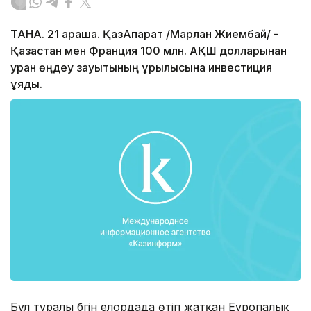
ТАНА. 21 қараша. ҚазАқпарат /Марлан Жиембай/ -
Қазақстан мен Франция 100 млн. АҚШ долларынан
уран өңдеу зауытының құрылысына инвестиция
құяды.
Бұл туралы бүгін елордада өтіп жатқан Еуропалық