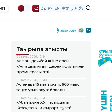
KZ
QZ
РУ
EN
中文
ق ز
ЎЗ
ORT
Тақырыпқа қатысты
09 тамыз 2026, 10:24
Алматыда Абай күніне орай
«Алғашқы кітап» деректі фильмінің
премьерасы өтті
09 тамыз 2026, 09:40
Астанада 15 кітап оқып, 600 мың
теңге ұтып алуға болады
09 тамыз 2026, 03:45
«Абай және XXI ғасырдағы
Қазақстан»: «Отырар» музей-