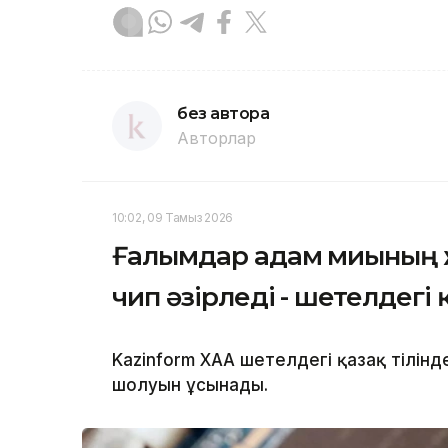
без автора
Авторлар
10:02, 09 Тамыз 2026
Ғалымдар адам миының 
чип әзірледі - шетелдегі 
Kazinform ХАА шетелдегі қазақ тілін
шолуын ұсынады.