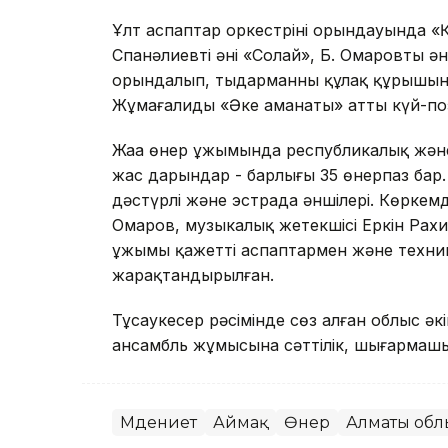
Ұлт аспаптар оркестрінің орындауында «Қа
Спанәлиевтің әні «Солай», Б. Омаровтың ән
орындалып, тыңдарманның құлақ құрышын
Жұмағалидың «Әке аманаты» атты күй-поэ
Жаңа өнер ұжымында республикалық жән
жас дарындар - барлығы 35 өнерпаз бар. О
дәстүрлі және эстрада әншілері. Көркем
Омаров, музыкалық жетекшісі Еркін Рах
ұжымы қажетті аспаптармен және техн
жарақтандырылған.
Тұсаукесер рәсімінде сөз алған облыс әкі
ансамбль жұмысына сәттілік, шығармашыл
Мәдениет
Аймақ
Өнер
Алматы об