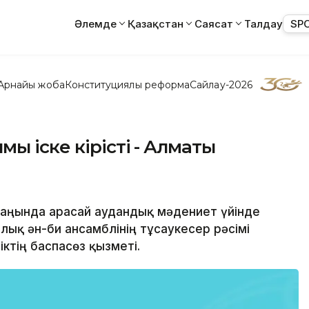
Әлемде
Қазақстан
Саясат
Талдау
SP
Арнайы жоба
Конституциялық реформа
Сайлау-2026
ы іске кірісті - Алматы
рсаңында Қарасай аудандық мәдениет үйінде
қ ән-би ансамблінің тұсаукесер рәсімі
ктің баспасөз қызметі.