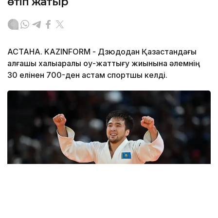
өтіп жатыр
АСТАНА. KAZINFORM - Дзюдодан Қазақстандағы
алғашқы халықаралық оқу-жаттығу жиынына әлемнің
30 елінен 700-ден астам спортшы келді.