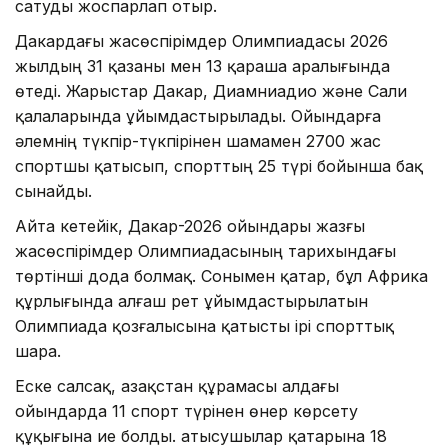
сатуды жоспарлап отыр.
Дакардағы жасөспірімдер Олимпиадасы 2026
жылдың 31 қазаны мен 13 қараша аралығында
өтеді. Жарыстар Дакар, Диамниадио және Сали
қалаларында ұйымдастырылады. Ойындарға
әлемнің түкпір-түкпірінен шамамен 2700 жас
спортшы қатысып, спорттың 25 түрі бойынша бақ
сынайды.
Айта кетейік, Дакар-2026 ойындары жазғы
жасөспірімдер Олимпиадасының тарихындағы
төртінші дода болмақ. Сонымен қатар, бұл Африка
құрлығында алғаш рет ұйымдастырылатын
Олимпиада қозғалысына қатысты ірі спорттық
шара.
Еске салсақ, Қазақстан құрамасы алдағы
ойындарда 11 спорт түрінен өнер көрсету
құқығына ие болды. Қатысушылар қатарына 18