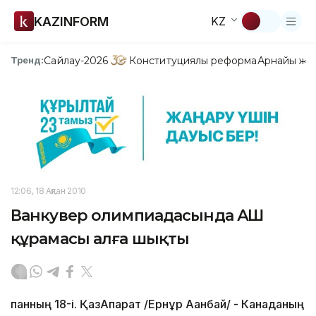
KAZINFORM
KZ
Сайлау-2026
Конституциялық реформа
Арнайы жо
Тренд:
12:06, 18 Ақпан 2010
Ванкувер олимпиадасында АҚШ
құрамасы алға шықты
қпанның 18-і. ҚазАқпарат /Ернұр Ақанбай/ - Канаданың