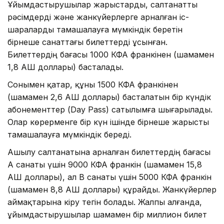
Ұйымдастырушылар жарыстарды, салтанатты
рәсімдерді және жанкүйерлерге арналған іс-
шараларды тамашалауға мүмкіндік беретін
бірнеше санаттағы билеттерді ұсынған.
Билеттердің бағасы 1000 КФА франкінен (шамамен
1,8 АҚШ доллары) басталады.
Сонымен қатар, құны 1500 КФА франкінен
(шамамен 2,6 АҚШ доллары) басталатын бір күндік
абонементтер (Day Pass) сатылымға шығарылады.
Олар көрерменге бір күн ішінде бірнеше жарысты
тамашалауға мүмкіндік береді.
Ашылу салтанатына арналған билеттердің бағасы
А санаты үшін 9000 КФА франкін (шамамен 15,8
АҚШ доллары), ал B санаты үшін 5000 КФА франкін
(шамамен 8,8 АҚШ доллары) құрайды. Жанкүйерлер
аймақтарына кіру тегін болады. Жалпы алғанда,
ұйымдастырушылар шамамен бір миллион билет