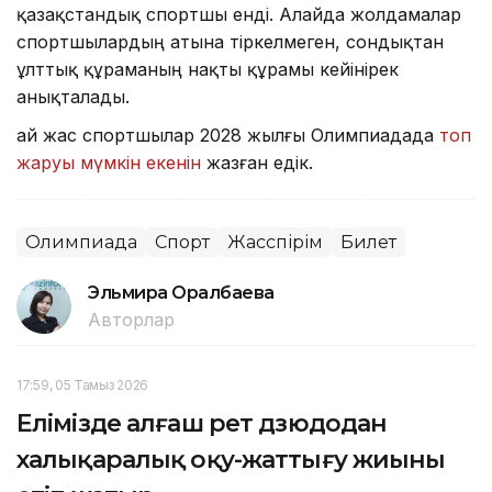
қазақстандық спортшы енді. Алайда жолдамалар
спортшылардың атына тіркелмеген, сондықтан
ұлттық құраманың нақты құрамы кейінірек
анықталады.
Қай жас спортшылар 2028 жылғы Олимпиадада
топ
жаруы мүмкін екенін
жазған едік.
Олимпиада
Спорт
Жасөспірім
Билет
Эльмира Оралбаева
Авторлар
17:59, 05 Тамыз 2026
Елімізде алғаш рет дзюдодан
халықаралық оқу-жаттығу жиыны