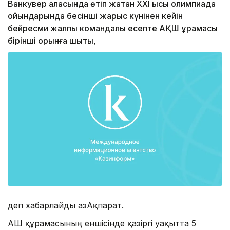
Ванкувер қаласында өтіп жатқан XXI қысқы олимпиада
ойындарында бесінші жарыс күнінен кейін
бейресми жалпы командалық есепте АҚШ құрамасы
бірінші орынға шықты,
деп хабарлайды ҚазАқпарат.
АҚШ құрамасының еншісінде қазіргі уақытта 5