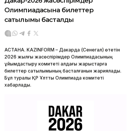
Дакар-2026 жасөспірімдер
Олимпиадасына билеттер
сатылымы басталды
АСТАНА. KAZINFORM – Дакарда (Сенегал) өтетін
2026 жылғы жасөспірімдер Олимпиадасының
ұйымдастыру комитеті алдағы жарыстарға
билеттер сатылымының басталғанын жариялады.
Бұл туралы ҚР Ұлттық Олимпиада комитеті
хабарлады.