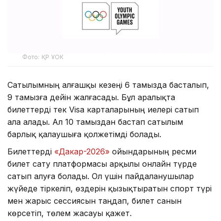
Фото: ҚР ҰОК
Сатылымның алғашқы кезеңі 6 тамызда басталып,
9 тамызға дейін жалғасады. Бұл аралықта
билеттерді тек Visa карталарының иелері сатып
ала алады. Ал 10 тамыздан бастап сатылым
барлық қалаушыға қолжетімді болады.
Билеттерді
«Дакар-2026»
ойындарының ресми
билет сату платформасы арқылы онлайн түрде
сатып алуға болады. Ол үшін пайдаланушылар
жүйеде тіркеліп, өздерін қызықтыратын спорт түрі
мен жарыс сессиясын таңдап, билет санын
көрсетіп, төлем жасауы қажет.