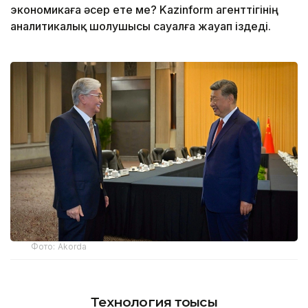
экономикаға әсер ете ме? Kazinform агенттігінің
аналитикалық шолушысы сауалға жауап іздеді.
Фото: Аkorda
Технология тоғысы