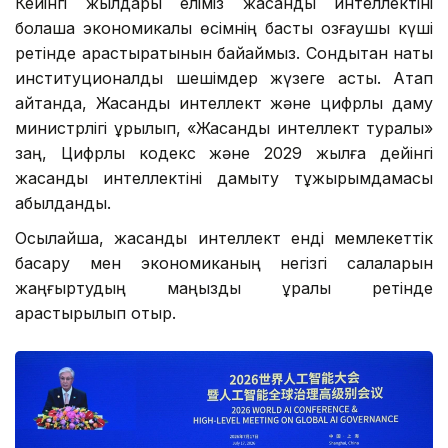
Кейінгі жылдары еліміз жасанды интеллектіні
болашақ экономикалық өсімнің басты қозғаушы күші
ретінде қарастыратынын байқаймыз. Сондықтан нақты
институционалдық шешімдер жүзеге асты. Атап
айтқанда, Жасанды интеллект және цифрлық даму
министрлігі құрылып, «Жасанды интеллект туралы»
заң, Цифрлық кодекс және 2029 жылға дейінгі
жасанды интеллектіні дамыту тұжырымдамасы
қабылданды.
Осылайша, жасанды интеллект енді мемлекеттік
басқару мен экономиканың негізгі салаларын
жаңғыртудың маңызды құралы ретінде
қарастырылып отыр.