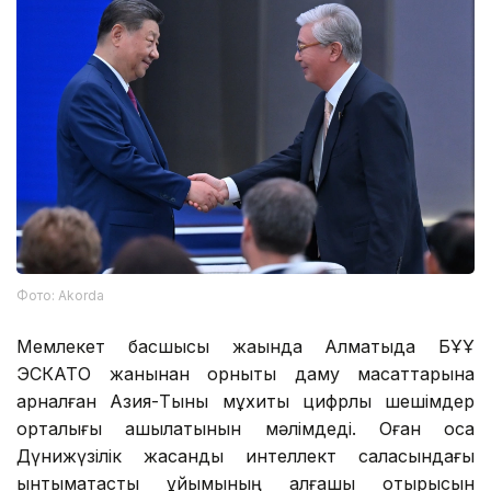
Фото: Аkorda
Мемлекет басшысы жақында Алматыда БҰҰ
ЭСКАТО жанынан орнықты даму мақсаттарына
арналған Азия-Тынық мұхиты цифрлық шешімдер
орталығы ашылатынын мәлімдеді. Оған қоса
Дүнижүзілік жасанды интеллект саласындағы
ынтымақтастық ұйымының алғашқы отырысын