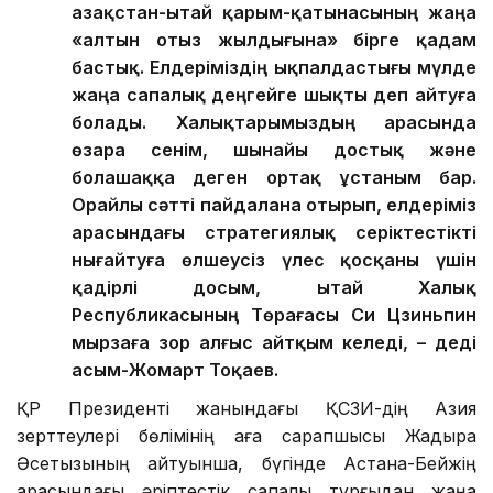
Қазақстан-Қытай қарым-қатынасының жаңа
«алтын отыз жылдығына» бірге қадам
бастық. Елдеріміздің ықпалдастығы мүлде
жаңа сапалық деңгейге шықты деп айтуға
болады. Халықтарымыздың арасында
өзара сенім, шынайы достық және
болашаққа деген ортақ ұстаным бар.
Орайлы сәтті пайдалана отырып, елдеріміз
арасындағы стратегиялық серіктестікті
нығайтуға өлшеусіз үлес қосқаны үшін
қадірлі досым, Қытай Халық
Республикасының Төрағасы Си Цзиньпин
мырзаға зор алғыс айтқым келеді, – деді
Қасым-Жомарт Тоқаев.
ҚР Президенті жанындағы ҚСЗИ-дің Азия
зерттеулері бөлімінің аға сарапшысы Жадыра
Әсетқызының айтуынша, бүгінде Астана-Бейжің
арасындағы әріптестік сапалық тұрғыдан жаңа