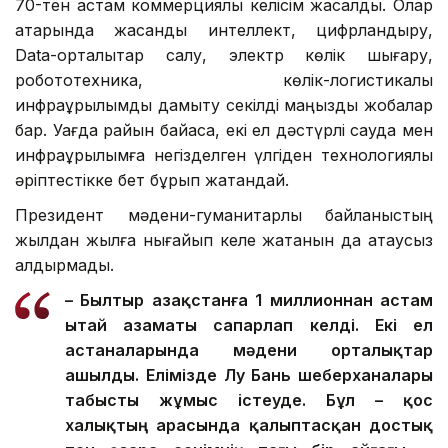
70-тен астам коммерциялық келісім жасалды. Олар
қатарында жасанды интеллект, цифрландыру,
Data-орталықтар салу, электр көлік шығару,
робототехника, көлік-логистикалық
инфрақұрылымды дамыту секілді маңызды жобалар
бар. Уағда райын байқасақ, екі ел дәстүрлі сауда мен
инфрақұрылымға негізделген үлгіден технологиялық
әріптестікке бет бұрып жатқандай.
Президент мәдени-гуманитарлық байланыстың
жылдан жылға нығайып келе жатқанын да атаусыз
қалдырмады.
– Былтыр Қазақстанға 1 миллионнан астам
Қытай азаматы сапарлап келді. Екі ел
астаналарында мәдени орталықтар
ашылды. Елімізде Лу Бань шеберханалары
табысты жұмыс істеуде. Бұл – қос
халықтың арасында қалыптасқан достық