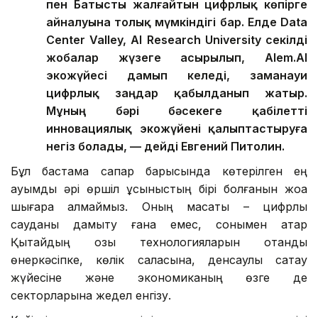
пен Батысты жалғайтын цифрлық көпірге
айналуына толық мүмкіндігі бар. Елде Data
Center Valley, AI Research University секілді
жобалар жүзеге асырылып, Alem.AI
экожүйесі дамып келеді, заманауи
цифрлық заңдар қабылданып жатыр.
Мұның бәрі бәсекеге қабілетті
инновациялық экожүйені қалыптастыруға
негіз болады, — дейді Евгений Питолин.
Бұл бастама сапар барысында көтерілген ең
ауқымды әрі өршіл ұсыныстың бірі болғанын жоққа
шығара алмаймыз. Оның мақсаты – цифрлық
сауданы дамыту ғана емес, сонымен қатар
Қытайдың озық технологияларын отандық
өнеркәсіпке, көлік саласына, денсаулық сақтау
жүйесіне және экономиканың өзге де
секторларына жедел енгізу.