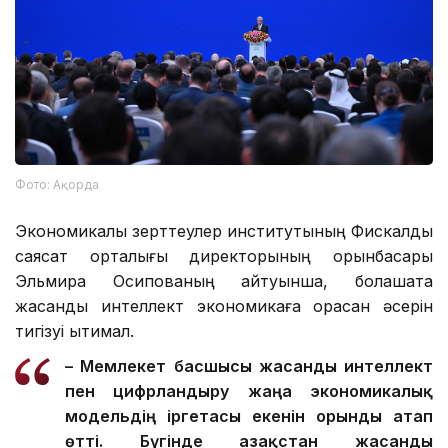
Фото: Ақорда
Экономикалық зерттеулер институтының Фискалдық
саясат орталығы директорының орынбасары
Эльмира Осипованың айтуынша, болашақта
жасанды интеллект экономикаға орасан әсерін
тигізуі ықтимал.
– Мемлекет басшысы жасанды интеллект
пен цифрландыру жаңа экономикалық
модельдің іргетасы екенін орынды атап
өтті. Бүгінде Қазақстан жасанды