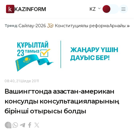
KAZINFORM
KZ
Сайлау-2026
Конституциялық реформа
Арнайы жо
Тренд:
08:40, 21 Шілде 2011
Вашингтонда қазақстан-американ
консулдық консультацияларының
бірінші отырысы болды