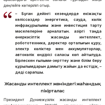
деңгейге көтеріліп отыр.
– Бұған дейінгі кезеңдерде екіжақты
келіссөздер энергетика, сауда, көлік
инфрақұрылымы және инвестиция тарту
мәселелеріне арналатын. Қазіргі таңда
өнеркәсіптік жасанды интеллект,
робототехника, деректер орталығын құру,
электр көліктер мен аккумуляторлар,
автокөлік өндірісі саласы көп айтылуда.
Бірлескен ғылыми-зерттеу және білім беру
құрылымдарын дамыту жайын да естідік, –
деді сарапшы.
Жасанды интеллект жөніндегі жаһандық
пікірталас
Президент Дүниежүзілік жасанды интеллект