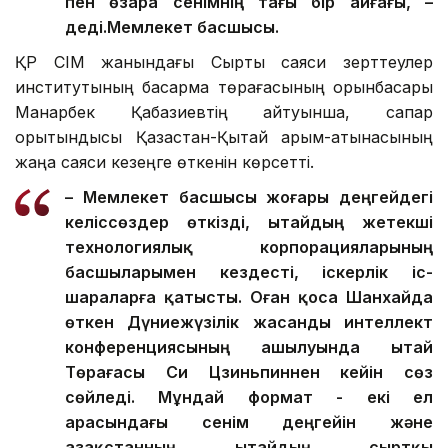
пен өзара сенімнің тағы бір айғағы, –
деді.
Мемлекет басшысы.
ҚР СІМ жанындағы Сыртқы саяси зерттеулер
институтының басқарма төрағасының орынбасары
Манарбек Қабазиевтің айтуынша, сапар
қорытындысы Қазақстан-Қытай қарым-қатынасының
жаңа саяси кезеңге өткенін көрсетті.
– Мемлекет басшысы жоғары деңгейдегі
келіссөздер өткізді, Қытайдың жетекші
технологиялық корпорацияларының
басшыларымен кездесті, іскерлік іс-
шараларға қатысты. Оған қоса Шанхайда
өткен Дүниежүзілік жасанды интеллект
конференциясының ашылуында Қытай
Төрағасы Си Цзиньпиннен кейін сөз
сөйледі. Мұндай формат - екі ел
арасындағы сенім деңгейін және
Қазақстанның Қытайдың сыртқы