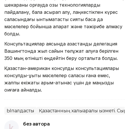
шекараны қорғауда озық технологияларды
пайдалану, бала асырап алу, лаңкестікпен күрес
саласындағы ынтымақтастық сияқты басқа да
мәселелер бойынша ақпарат және тәжірибе алмасу
болды.
Консультациялар аясында қазақстандық делегация
Вашингтонда жыл сайын төлқұжат алуға берілген
350 мың өтінішті өңдейтін беру орталықта болды.
Қазақстан-американ консулдық консультациялары
консулдық-құқықтық мәселелер саласы ғана емес,
жалпы екіжақты қарым-қатынас үшін де маңызды
оқиғаға айналды.
Ықпалдастық
Қазақстанның халықаралық қызметі. Сырт
без автора