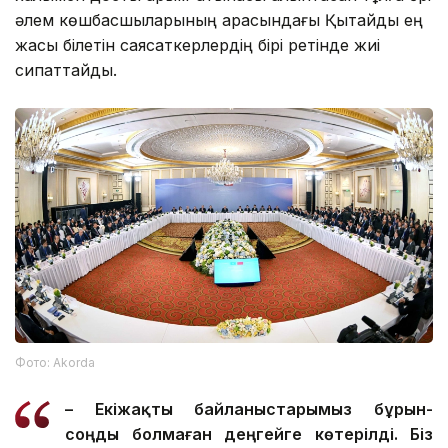
әлем көшбасшыларының арасындағы Қытайды ең
жақсы білетін саясаткерлердің бірі ретінде жиі
сипаттайды.
Фото: Аkorda
– Екіжақты байланыстарымыз бұрын-
соңды болмаған деңгейге көтерілді. Біз