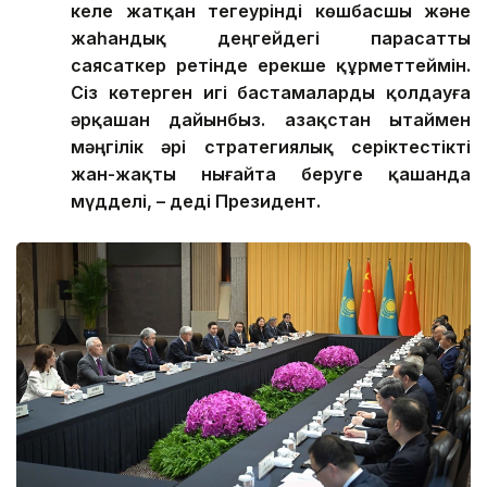
келе жатқан тегеурінді көшбасшы және
жаһандық деңгейдегі парасатты
саясаткер ретінде ерекше құрметтеймін.
Сіз көтерген игі бастамаларды қолдауға
әрқашан дайынбыз. Қазақстан Қытаймен
мәңгілік әрі стратегиялық серіктестікті
жан-жақты нығайта беруге қашанда
мүдделі, – деді Президент.