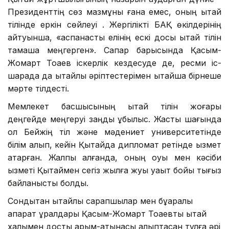
Президенттің сөз мазмұны ғана емес, оның қытай
тілінде еркін сөйлеуі . Жергілікті БАҚ өкілдерінің
айтуынша, «аспанасты елінің ескі досы қытай тілін
тамаша меңгерген». Сапар барысында Қасым-
Жомарт Тоқаев іскерлік кездесуде де, ресми іс-
шарада да қытайлық әріптестерімен қытайша бірнеше
мәрте тілдесті.
Мемлекет басшысының қытай тілін жоғары
деңгейде меңгеруі заңды құбылыс. Жастық шағында
ол Бейжің тіл және мәдениет университетінде
білім алып, кейін Қытайда дипломат ретінде қызмет
атқарған. Жалпы алғанда, оның оқуы мен кәсіби
қызметі Қытаймен сегіз жылға жуық уақыт бойы тығыз
байланысты болды.
Сондықтан қытайлық сарапшылар мен бұқаралық
ақпарат құралдары Қасым-Жомарт Тоқаевты қытай
халқымен достық қарым-қатынасы қалыптасқан тұлға әрі