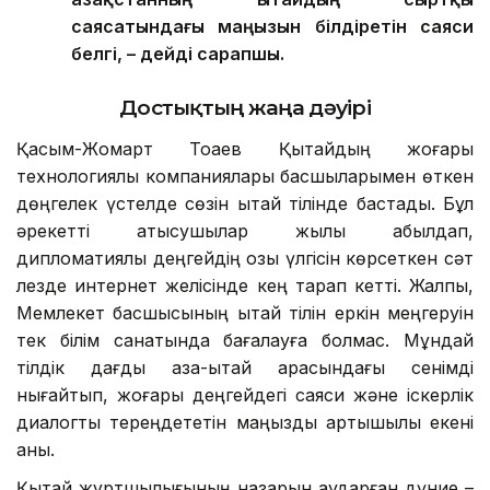
саясатындағы маңызын білдіретін саяси
белгі, – дейді сарапшы.
Достықтың жаңа дәуірі
Қасым-Жомарт Тоқаев Қытайдың жоғары
технологиялық компаниялары басшыларымен өткен
дөңгелек үстелде сөзін қытай тілінде бастады. Бұл
әрекетті қатысушылар жылы қабылдап,
дипломатиялық деңгейдің озық үлгісін көрсеткен сәт
лезде интернет желісінде кең тарап кетті. Жалпы,
Мемлекет басшысының қытай тілін еркін меңгеруін
тек білім санатында бағалауға болмас. Мұндай
тілдік дағды қазақ-қытай арасындағы сенімді
нығайтып, жоғары деңгейдегі саяси және іскерлік
диалогты тереңдететін маңызды артықшылық екені
анық.
Қытай жұртшылығының назарын аударған дүние –