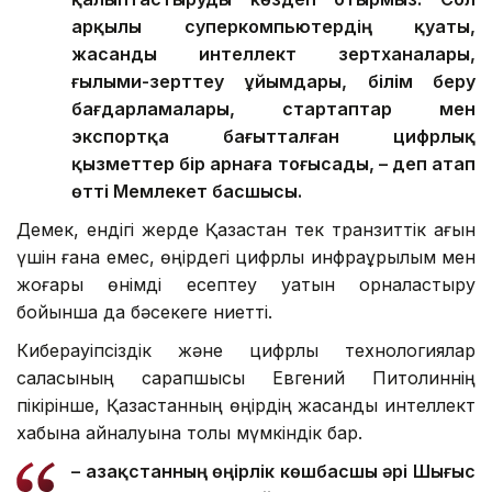
арқылы суперкомпьютердің қуаты,
жасанды интеллект зертханалары,
ғылыми-зерттеу ұйымдары, білім беру
бағдарламалары, стартаптар мен
экспортқа бағытталған цифрлық
қызметтер бір арнаға тоғысады, – деп атап
өтті Мемлекет басшысы.
Демек, ендігі жерде Қазақстан тек транзиттік ағын
үшін ғана емес, өңірдегі цифрлық инфрақұрылым мен
жоғары өнімді есептеу қуатын орналастыру
бойынша да бәсекеге ниетті.
Киберқауіпсіздік және цифрлық технологиялар
саласының сарапшысы Евгений Питолиннің
пікірінше, Қазақстанның өңірдің жасанды интеллект
хабына айналуына толық мүмкіндік бар.
– Қазақстанның өңірлік көшбасшы әрі Шығыс