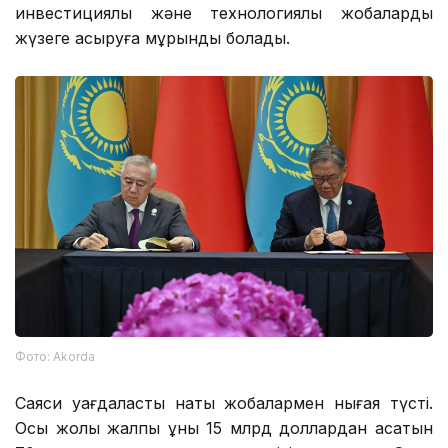
инвестициялық және технологиялық жобаларды
жүзеге асыруға мұрындық болады.
Фото: Аkorda
Саяси уағдаластық нақты жобалармен нығая түсті.
Осы жолы жалпы құны 15 млрд доллардан асатын