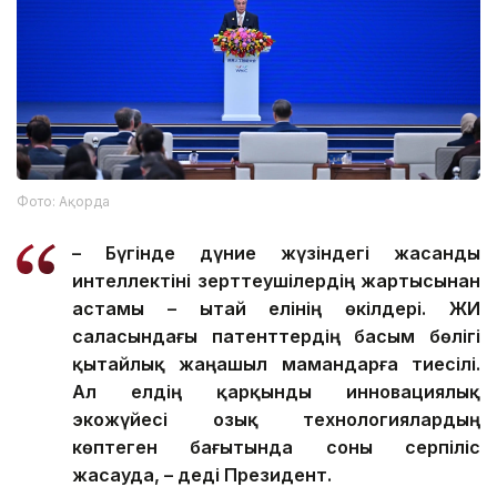
Фото: Ақорда
– Бүгінде дүние жүзіндегі жасанды
интеллектіні зерттеушілердің жартысынан
астамы – Қытай елінің өкілдері. ЖИ
саласындағы патенттердің басым бөлігі
қытайлық жаңашыл мамандарға тиесілі.
Ал елдің қарқынды инновациялық
экожүйесі озық технологиялардың
көптеген бағытында соны серпіліс
жасауда, – деді Президент.