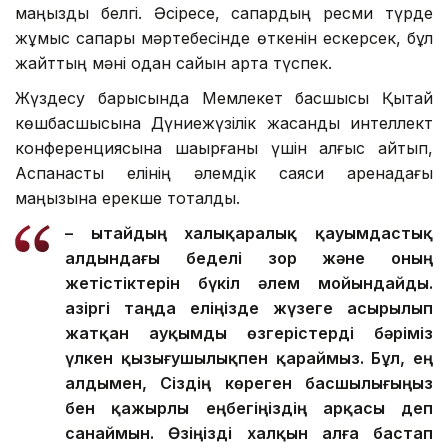
маңызды белгі. Әсіресе, сапардың ресми түрде
жұмыс сапары мәртебесінде өткенін ескерсек, бұл
жайттың мәні одан сайын арта түспек.
Жүздесу барысында Мемлекет басшысы Қытай
көшбасшысына Дүниежүзілік жасанды интеллект
конференциясына шақырғаны үшін алғыс айтып,
Аспанасты елінің әлемдік саяси аренадағы
маңызына ерекше тоқталды.
– Қытайдың халықаралық қауымдастық
алдындағы беделі зор және оның
жетістіктерін бүкіл әлем мойындайды.
Қазіргі таңда еліңізде жүзеге асырылып
жатқан ауқымды өзгерістерді бәріміз
үлкен қызығушылықпен қараймыз. Бұл, ең
алдымен, Сіздің көреген басшылығыңыз
бен қажырлы еңбегіңіздің арқасы деп
санаймын. Өзіңізді халқын алға бастап