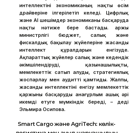
интеллектіні экономиканың нақты өсім
драйверіне ілгерілетіп келеді.
Цифрлық
және AI шешімдер экономиканы басқаруда
нақты нәтиже бере бастады. Қаржы
министрлігі бюджет, салық және
фискалдық бақылау жүйелеріне жасанды
интеллект құралдарын енгізуде.
Ақпараттық жүйелер салық және кедендік
әкімшілендіруді, қазынашылықты,
мемлекеттік сатып алуды, стратегиялық
жоспарлау мен аудит
ті қамтиды
. Жалпы,
жасанды интеллекті
ні
енгізу мемлекеттік
қаржыны басқаруды анағұрлым ашық әрі
икемді етуге мүмкіндік береді,
–
деді
Эльмира Осипова
.
Smart Cargo және AgriTech: көлік-
логистика мен ауыл шаруашылығы