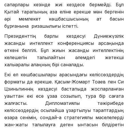
сапарлары кезінде жиі кездесе бермейді. Бұл
Қытай тарапының қазақ еліне ерекше мән бергенін
әрі мемлекет көшбасшысының ат басын
бұрғанына ризашылығы іспетті.
Президенттің барлық кездесуі Дүниежүзілік
жасанды интеллект конференциясы қарсаңында
өткені белгілі. Бұл жиын жасанды интеллектінің
келешегін талқылайтын әлемдегі жетекші
халықаралық алаңның бірі саналады.
Екі ел көшбасшылары арасындағы келіссөздердің
форматы да ерекше. Қасым-Жомарт Тоқаев пен Си
Цзиньпиннің кездесуі бастапқыда жоспарланған
уақыттан екі есе ұзаққа созылып, тура бір сағатқа
жалғасты. Дипломатиялық тәжірибеде
келіссөздердің осылайша ұзартылуы тараптардың
өзара сенімін, сондай-ақ стратегиялық мәселелерді
жан-жақты талқылауға деген ынтасын білдіретін