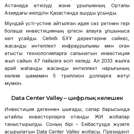
Астанада өткізуді және құрылымның Орталық
Азиядағы өкілдігін Қазақстанда ашуды ұсынды.
Мұндай үсті-үстіне айтылған идея сөз ретінен гөрі
болашақ инвестицияның іргесін қалауға құлшынысқа
көп ұқсайды. Себебі БҰҰ деректеріне сәйкес,
жасанды интеллект инфрақұрылымы мен оған
қатысты технологияларға салынатын инвестиция
жыл сайын 47 пайызға өсіп келеді. Ал 2033 жылға
қарай жаһандық жасанды интеллект нарығының
көлемі шамамен 5 триллион долларға жетуі
мүмкін.
Data Center Valley – цифрлық келешек
Инвестиция дегеннен шығады, сапар барысында
қытайлық инвесторларға отандық ЖИ жобалар
таныстырылды. Соның бірі – Екібастұзда жүзеге
асырылатын Data Center Valley жобасы. Президент