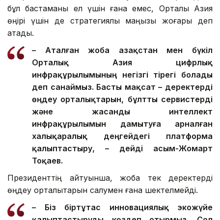
бұл бастаманы ел үшін ғана емес, Орталық Азия
өңірі үшін де стратегиялық маңызы жоғары деп
атады.
– Аталған жоба Қазақстан мен бүкіл
Орталық Азия цифрлық
инфрақұрылымының негізгі тірегі болады
деп санаймыз. Басты мақсат – деректерді
өңдеу орталықтарын, бұлтты сервистерді
және жасанды интеллект
инфрақұрылымын дамытуға арналған
халықаралық деңгейдегі платформа
қалыптастыру, – дейді Қасым-Жомарт
Тоқаев.
Президенттің айтуынша, жоба тек деректерді
өңдеу орталықтарын салумен ғана шектелмейді.
– Біз біртұтас инновациялық экожүйе
қалыптастыруды көздеп отырмыз. Сол