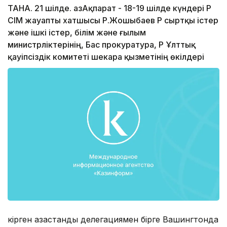
ТАНА. 21 шілде. ҚазАқпарат - 18-19 шілде күндері ҚР
СІМ жауапты хатшысы Р.Жошыбаев ҚР сыртқы істер
және ішкі істер, білім және ғылым
министрліктерінің, Бас прокуратура, ҚР Ұлттық
қауіпсіздік комитеті шекара қызметінің өкілдері
кірген қазақстандық делегациямен бірге Вашингтонда