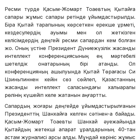
Ресми түрде Қасым-Жомарт Тоқаевтың Қытайға
сапары жұмыс сапары ретінде ұйымдастырылды.
Бірақ Қытай тарапының көрсеткен ерекше құрметі,
кездесулердің ауқымы мен қол жеткізген
келісімдердің деңгейі ресми сапардан кем болған
жоқ. Оның үстіне Президент Дүниежүзілік жасанды
интеллект конференциясының ең мәртебелі
шетелдік қонақтарының бірі атанды. Ол
конференцияның ашылуында Қытай Төрағасы Си
Цзиньпиннен кейін сөз сөйлеп, Қазақстанның
жасанды интеллект саласындағы халықаралық
рөлінің күшейіп келе жатқанын аңғартты.
Сапардың жоғары деңгейде ұйымдастырылғанын
Президенттің Шанхайға келген сәтінен-ақ байқадық.
Қасым-Жомарт Тоқаевты Шанхай әуежайында
Қытайдың жетекші ақпарат құралдарының 40-тан
астам журналисі қарсы алды. Мұндай көрініс жұмыс