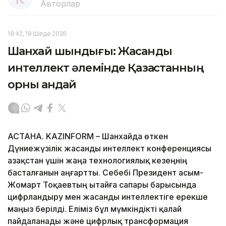
Авторлар
18:42, 18 Шілде 2026
Шанхай шындығы: Жасанды
интеллект әлемінде Қазақстанның
орны қандай
АСТАНА. KAZINFORM – Шанхайда өткен
Дүниежүзілік жасанды интеллект конференциясы
Қазақстан үшін жаңа технологиялық кезеңнің
басталғанын аңғартты. Себебі Президент Қасым-
Жомарт Тоқаевтың Қытайға сапары барысында
цифрландыру мен жасанды интеллектіге ерекше
маңыз берілді. Еліміз бұл мүмкіндікті қалай
пайдаланады және цифрлық трансформация