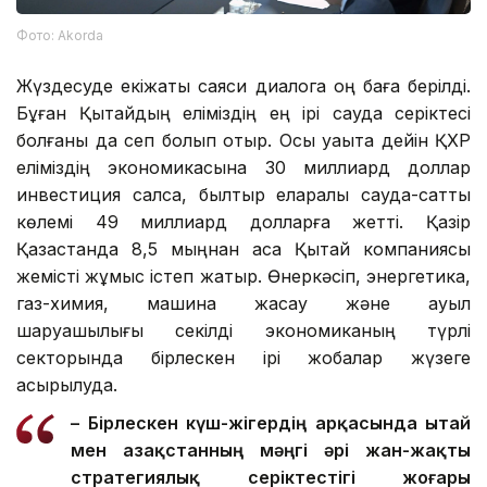
Фото: Аkorda
Жүздесуде екіжақты саяси диалогқа оң баға берілді.
Бұған Қытайдың еліміздің ең ірі сауда серіктесі
болғаны да сеп болып отыр. Осы уақытқа дейін ҚХР
еліміздің экономикасына 30 миллиард доллар
инвестиция салса, былтыр еларалық сауда-саттық
көлемі 49 миллиард долларға жетті. Қазір
Қазақстанда 8,5 мыңнан аса Қытай компаниясы
жемісті жұмыс істеп жатыр. Өнеркәсіп, энергетика,
газ-химия, машина жасау және ауыл
шаруашылығы секілді экономиканың түрлі
секторында бірлескен ірі жобалар жүзеге
асырылуда.
– Бірлескен күш-жігердің арқасында Қытай
мен Қазақстанның мәңгі әрі жан-жақты
стратегиялық серіктестігі жоғары