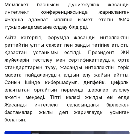
Мемлекет басшысы Дүниежүзілік жасанды
интеллект конференциясында жарияланған
«Барша адамзат игілігіне қызмет ететін ЖИ»
тұжырымдамасына қолдау білдірді.
Айта кетерлігі, форумда жасанды интеллектіні
реттейтін ұлттық саясат пен заңдық тетігіне қатысты
Қазақстан ұстанымы естілді. Президент ЖИ
жүйелерін тестілеу мен сертификаттаудың ортақ
стандарттарын түзу, жасанды интеллектіні теріс
мақсатқа пайдаланудың алдын алу жайын айтты.
Соның ішінде кибершабуыл, дипфейк, цифрлық
алаяқтықтан қорғайтын пәрменді шаралар әзірлеу
қажетін меңзеді. Тіпті келесі жылды екі елде
Жасанды интеллект саласындағы бірлескен
бастамалар жылы деп жариялауды ұсынған
болатын.