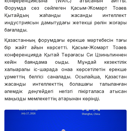
конференциясына (WAIC) қатысқанын айттық.
Форумда сөз сөйлеген Қасым-Жомарт Тоқаев
Қытайдың жаһандық жасанды интеллект
индустриясын дамытудағы жетекші рөлін жоғары
бағалады.
Қазақстанның форумдағы ерекше мәртебесін тағы
бір жайт айқын көрсетті. Қасым-Жомарт Тоқаев
конференцияда Қытай Төрағасы Си Цзиньпиннен
кейін баяндама оқыды. Мұндай кезектілік
халықаралық іс-шарада қонаққа көрсетілетін ерекше
құрметтің белгісі саналады. Осылайша, Қазақстан
жасанды интеллекттің болашағы талқыланған
әлемдік деңгейдегі негізгі пікірталасқа қатысқан
маңызды мемлекеттің қатарынан көрінді.