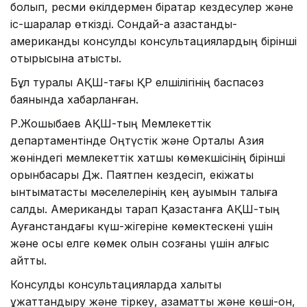
болып, ресми өкілдермен бірқатар кездесулер және
іс-шаралар өткізді. Сондай-ақ қазақстандық-
американдық консулдық консультациялардың бірінші
отырысына қатысты.
Бұл туралы АҚШ-тағы ҚР елшілігінің баспасөз
баянында хабарланған.
Р.Жошыбаев АҚШ-тың Мемлекеттік
департаментінде Оңтүстік және Орталық Азия
жөніндегі мемлекеттік хатшы көмекшісінің бірінші
орынбасары Дж. Паятпен кездесіп, екіжақты
ынтымақтастық мәселелерінің кең ауқымын талқыға
салды. Американдық тарап Қазақстанға АҚШ-тың
Ауғанстандағы күш-жігеріне көмектескені үшін
және осы елге көмек қолын созғаны үшін алғыс
айтты.
Консулдық консультацияларда халықты
құжаттандыру және тіркеу, азаматтық және көші-қон,