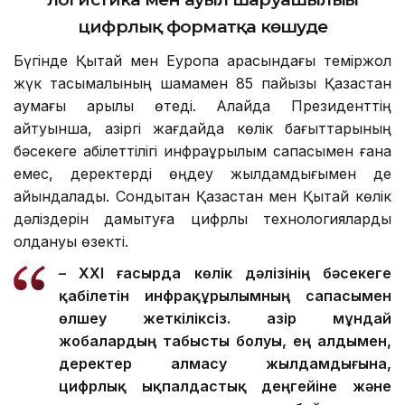
цифрлық форматқа көшуде
Бүгінде Қытай мен Еуропа арасындағы теміржол
жүк тасымалының шамамен 85 пайызы Қазақстан
аумағы арқылы өтеді. Алайда Президенттің
айтуынша, қазіргі жағдайда көлік бағыттарының
бәсекеге қабілеттілігі инфрақұрылым сапасымен ғана
емес, деректерді өңдеу жылдамдығымен де
айқындалады. Сондықтан Қазақстан мен Қытай көлік
дәліздерін дамытуға цифрлық технологияларды
қолдануы өзекті.
– XXI ғасырда көлік дәлізінің бәсекеге
қабілетін инфрақұрылымның сапасымен
өлшеу жеткіліксіз. Қазір мұндай
жобалардың табысты болуы, ең алдымен,
деректер алмасу жылдамдығына,
цифрлық ықпалдастық деңгейіне және