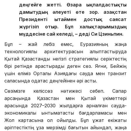
деңгейге жетті. Өзара ықпалдастықты
дамытудың әлеуеті өте зор. Қазақстан
Президенті Қытаймен достық саясат
жүргізіп отыр. Бұл халықтарымыздың
мүддесіне сай келеді, – деді Си Цзиньпин.
Бұл – жай лебіз емес, Еуразияның жаңа
технологиялық архитектурасын қалыптастыруда
Қытай Қазақстанды негізгі стратегиялық серіктестің
бірі ретінде қарастырады деген сөз. Яғни, Бейжің
үшін еліміз Орталық Азиядағы сауда мен транзит
саласында одақтас деңгейінен әрі асты.
Сөзімізге келіссөз нәтижесі себеп. Сапар
қарсаңында Қазақстан мен Қытай үкіметтері
арасында 2027–2030 жылдарға арналған сауда-
экономикалық ынтымақтастық бағдарламасы мен
Жол картасына қол қойылды. Бұл құжат екіжақты
әріптестіктің ұзақ мерзімді бағытын айқындап, жаңа