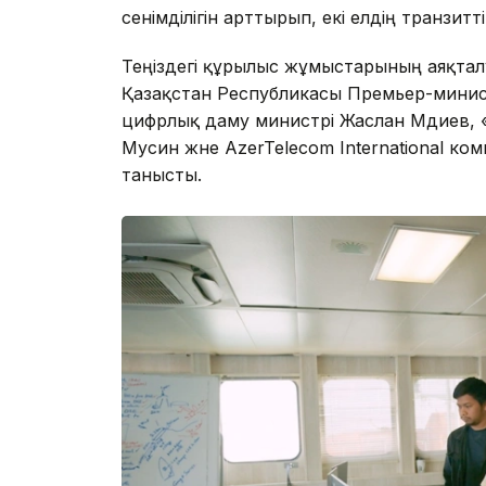
сенімділігін арттырып, екі елдің транзитті
Теңіздегі құрылыс жұмыстарының аяқтал
Қазақстан Республикасы Премьер-минис
цифрлық даму министрі Жаслан Мәдиев, 
Мусин және AzerTelecom International 
танысты.