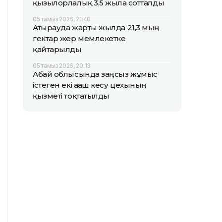
қызылорлалық 3,5 жылға сотталды
05 тамыз 2026, 21:40
Атырауда жарты жылда 21,3 мың
гектар жер мемлекетке
қайтарылды
05 тамыз 2026, 20:13
Абай облысында заңсыз жұмыс
істеген екі ағаш кесу цехының
қызметі тоқтатылды