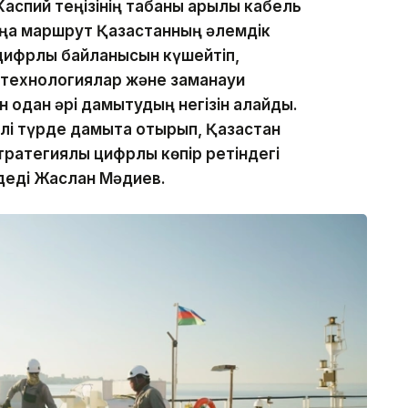
аспий теңізінің табаны арқылы кабель
аңа маршрут Қазақстанның әлемдік
цифрлық байланысын күшейтіп,
 технологиялар және заманауи
 одан әрі дамытудың негізін қалайды.
і түрде дамыта отырып, Қазақстан
ратегиялық цифрлық көпір ретіндегі
деді Жаслан Мәдиев.