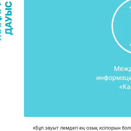
«Бұл зауыт әлемдегі ең озық кәсіпорын б