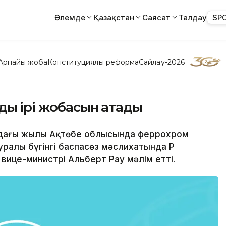
Әлемде
Қазақстан
Саясат
Талдау
SP
Арнайы жоба
Конституциялық реформа
Сайлау-2026
ың ірі жобасын атады
ымдағы жылы Ақтөбе облысында феррохром
уралы бүгінгі баспасөз мәслихатында ҚР
вице-министрі Альберт Рау мәлім етті.