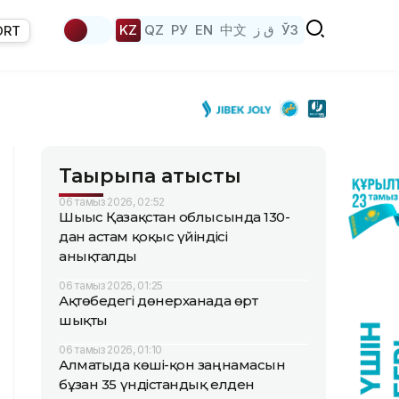
KZ
QZ
РУ
EN
中文
ق ز
ЎЗ
ORT
Тақырыпқа қатысты
06 тамыз 2026, 02:52
Шығыс Қазақстан облысында 130-
дан астам қоқыс үйіндісі
анықталды
06 тамыз 2026, 01:25
Ақтөбедегі дөнерханада өрт
шықты
06 тамыз 2026, 01:10
Алматыда көші-қон заңнамасын
бұзған 35 үндістандық елден