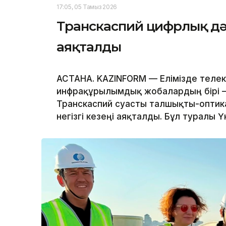
17:05, 05 Тамыз 2026
Транскаспий цифрлық дәліз
аяқталды
АСТАНА. KAZINFORM — Елімізде телек
инфрақұрылымдық жобалардың бірі – 
Транскаспий суасты талшықты-оптик
негізгі кезеңі аяқталды. Бұл туралы Ү