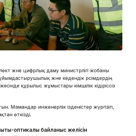
ект және цифрлық даму министрлігі жобаны
 ұйымдастырушылық және кедендік рәсімдердің
есінде құрылыс жұмыстары әкімшілік кідіріссіз
ын. Мамандар инженерлік ізденістер жүргізіп,
қтан өткізді.
ықты-оптикалық байланыс желісін