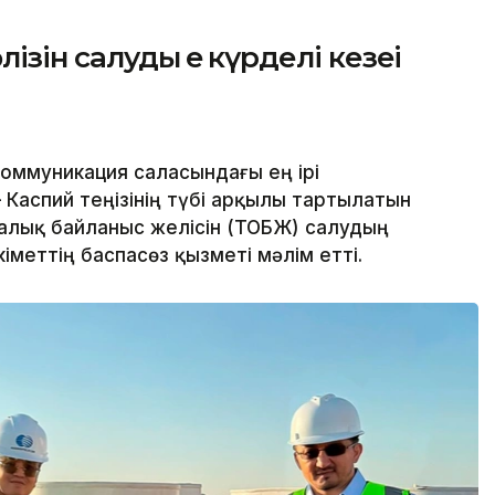
ін салудың ең күрделі кезеңі
оммуникация саласындағы ең ірі
Каспий теңізінің түбі арқылы тартылатын
алық байланыс желісін (ТОБЖ) салудың
кіметтің баспасөз қызметі мәлім етті.