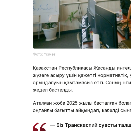
Фото: Үкімет
Қазақстан Республикасы Жасанды интелл
жүзеге асыру үшін қажетті нормативтік,
орындалуын қамтамасыз етті. Соның нәтиж
жедел басталды.
Аталған жоба 2025 жылы басталған болат
оңтайлы бағытты айқындап, кабелді сына
— Біз Транскаспий суасты талш