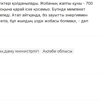
тіктері қолданылады. Жобаның жалпы құны - 700
оңына қарай іске қосамыз. Бүгінде мемлекет
леді. Атап айтқанда, біз зауытты энергиямен
егізі, бұл жылдың үздік жобасы болмақ», - деп
 даму министрлігі
Ақтөбе облысы