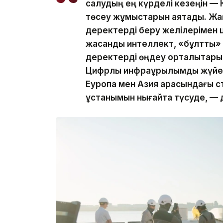
салудың ең күрделі кезеңін — К
төсеу жұмыстарын аяқтадық. Ж
деректерді беру желілерімен 
жасанды интеллект, «бұлтты»
деректерді өңдеу орталықтарын
Цифрлық инфрақұрылымды жүйел
Еуропа мен Азия арасындағы ст
ұстанымын нығайта түсуде, — 