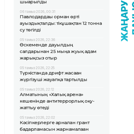
шығарылды
06 тамыз 2026, 00:31
Павлодардағы орман өрті
ауыздықталды: тікұшақтан 12 тонна
су төгілді
05 тамыз 2026, 22:36
Өскеменде дауылдың
салдарынан 25 мыңға жуық адам
жарықсыз отыр
05 тамыз 2026, 22:25
Түркістанда дрифт жасаған
жүргізуші жауапқа тартылды
05 тамыз 2026, 22:12
Алматының «Халық арена»
кешенінде антитеррорлық оқу-
жаттығу өтеді
05 тамыз 2026, 22:02
Кәсіпкерлерге арналған грант
бағдарламасын жарнамалаған