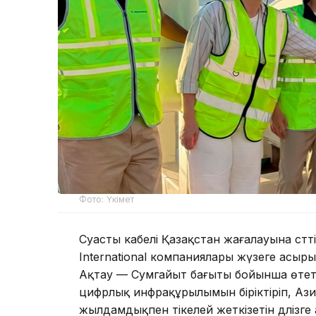
Фото: Үкімет
Суасты кабелі Қазақстан жағалауына сәтт
International компаниялары жүзеге асыры
Ақтау — Сумгайыт бағыты бойынша өтет
цифрлық инфрақұрылымын біріктіріп, Аз
жылдамдықпен тікелей жеткізетін дәлізг