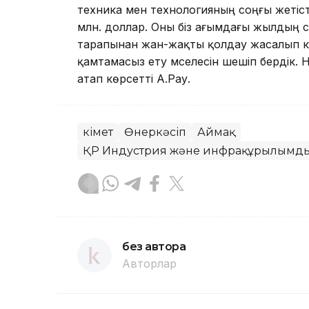
техника мен технологияның соңғы жетіс
млн. доллар. Оны біз ағымдағы жылдың с
тарапынан жан-жақты қолдау жасалып ке
қамтамасыз ету мәселесін шешіп бердік. Н
атап көрсетті А.Рау.
Үкімет
Өнеркәсіп
Аймақ
ҚР Индустрия және инфрақұрылымдық
без автора
Авторлар