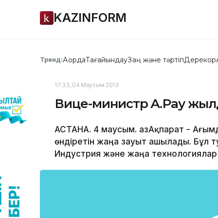
KAZINFORM
Ақорда
Тағайындау
Заң және тәртіп
Дерекқор
Тренд:
17:33, 04 Маусым 2013
Вице-министр А.Рау жылд
АСТАНА. 4 маусым. ҚазАқпарат - Ағ
өндіретін жаңа зауыт ашылады. Бұл т
Индустрия және жаңа технологиялар 