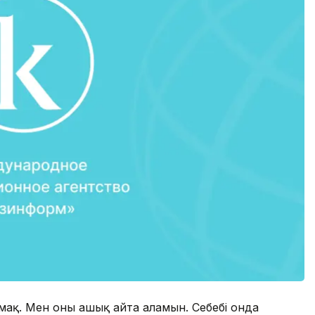
олмақ. Мен оны ашық айта аламын. Себебі онда