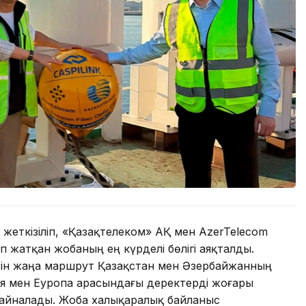
і жеткізіліп, «Қазақтелеком» АҚ мен AzerTelecom
п жатқан жобаның ең күрделі бөлігі аяқталды.
ін жаңа маршрут Қазақстан мен Әзербайжанның
ия мен Еуропа арасындағы деректерді жоғары
е айналады. Жоба халықаралық байланыс