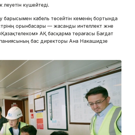
к әлеуетін күшейтеді.
у барысымен кабель төсейтін кеменің бортында
трінің орынбасары — жасанды интеллект және
«Қазақтелеком» АҚ басқарма төрағасы Бағдат
компаниясының бас директоры Ана Накашидзе