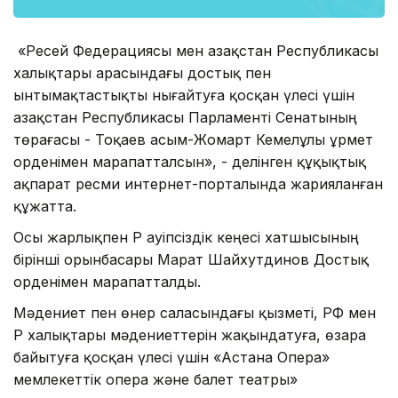
«Ресей Федерациясы мен Қазақстан Республикасы
халықтары арасындағы достық пен
ынтымақтастықты нығайтуға қосқан үлесі үшін
Қазақстан Республикасы Парламенті Сенатының
төрағасы - Тоқаев Қасым-Жомарт Кемелұлы Құрмет
орденімен марапатталсын», - делінген құқықтық
ақпарат ресми интернет-порталында жарияланған
құжатта.
Осы жарлықпен ҚР Қауіпсіздік кеңесі хатшысының
бірінші орынбасары Марат Шайхутдинов Достық
орденімен марапатталды.
Мәдениет пен өнер саласындағы қызметі, РФ мен
ҚР халықтары мәдениеттерін жақындатуға, өзара
байытуға қосқан үлесі үшін «Астана Опера»
мемлекеттік опера және балет театры»