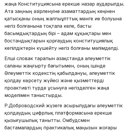
жаңа Конституциясына ерекше назар аударылды.
Ата заңның әзірленуіне азаматтардың кеңінен
қатысқаны оның жалпыұлттық мәнге ие болуына
негіз болғанына тоқтала келе, басты
басымдықтардың бірі – адам құқықтары мен
бостандықтарын қорғаудың конституциялық
кепілдіктерін күшейту негіз болғаны мәлімделді.
Елші словак тарапын Қазақстанда әлеуметтік
саланы жаңғырту бағытымен, оның ішінде
Әлеуметтік кодекстің қабылдануы, әлеуметтік
қолдау көрсету жүйесі және қызметтерді
проактивті түрде ұсынуға негізделген жаңа
моделімен таныстырды.
Р.Доброводский жүзеге асырылудағы әлеуметтік
қолдаудың цифрлық платформасына ерекше
қызығушылық танытты. Омбудсмен
бастамалардың практикалық маңызын жоғары