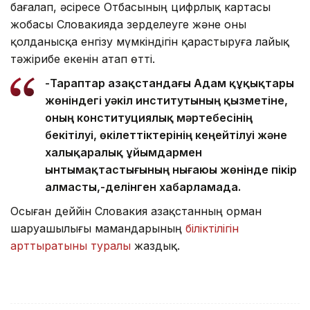
бағалап, әсіресе Отбасының цифрлық картасы
жобасы Словакияда зерделеуге және оны
қолданысқа енгізу мүмкіндігін қарастыруға лайық
тәжірибе екенін атап өтті.
-Тараптар Қазақстандағы Адам құқықтары
жөніндегі уәкіл институтының қызметіне,
оның конституциялық мәртебесінің
бекітілуі, өкілеттіктерінің кеңейтілуі және
халықаралық ұйымдармен
ынтымақтастығының нығаюы жөнінде пікір
алмасты,-делінген хабарламада.
Осыған деййін Словакия Қазақстанның орман
шаруашылығы мамандарының
біліктілігін
арттыратыны туралы
жаздық.