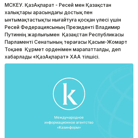
МӘСКЕУ. ҚазАқпарат - Ресей мен Қазақстан
халықтары арасындағы достық пен
ынтымақтастықты нығайтуға қосқан үлесі үшін
Ресей Федерациясының Президенті Владимир
Путиннің жарлығымен Қазақстан Республикасы
Парламенті Сенатының төрағасы Қасым-Жомарт
Тоқаев Құрмет орденімен марапатталды, деп
хабарлады «ҚазАқпарат» ХАА тілшісі.