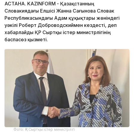
АСТАНА. KAZINFORM - Қазақстанның
Словакиядағы Елшісі Жанна Сағынова Словак
Республикасындағы Адам құқықтары жөніндегі
уәкілі Роберт Доброводскиймен кездесті, деп
хабарлайды ҚР Сыртқы істер министрлігінің
баспасөз қызметі.
Фото: ҚР Сыртқы істер министрлігі