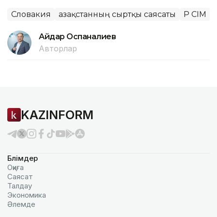
Словакия
Қазақстанның сыртқы саясаты
ҚР СІМ
Айдар Оспаналиев
Авторлар
KAZINFORM
Бөлімдер
Оқиға
Саясат
Талдау
Экономика
Әлемде