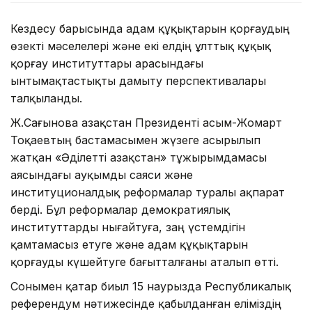
Кездесу барысында адам құқықтарын қорғаудың
өзекті мәселелері және екі елдің ұлттық құқық
қорғау институттары арасындағы
ынтымақтастықты дамыту перспективалары
талқыланды.
Ж.Сағынова Қазақстан Президенті Қасым-Жомарт
Тоқаевтың бастамасымен жүзеге асырылып
жатқан «Әділетті Қазақстан» тұжырымдамасы
аясындағы ауқымды саяси және
институционалдық реформалар туралы ақпарат
берді. Бұл реформалар демократиялық
институттарды нығайтуға, заң үстемдігін
қамтамасыз етуге және адам құқықтарын
қорғауды күшейтуге бағытталғаны аталып өтті.
Сонымен қатар биыл 15 наурызда Республикалық
референдум нәтижесінде қабылданған еліміздің