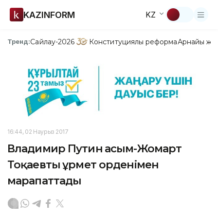
KAZINFORM
KZ
Сайлау-2026
Конституциялық реформа
Арнайы жо
Тренд:
16:44, 02 Наурыз 2017
Владимир Путин Қасым-Жомарт
Тоқаевты Құрмет орденімен
марапаттады