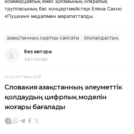
коммерциялық емес қоғамының опералық
труппасының бас концертмейстері Елена Сахно
«Пушкин» медалімен марапатталды.
Қазақстанның сыртқы саясаты
Ықпалдастық
без автора
Авторлар
02:23, 04 Тамыз 2026
Словакия Қазақстанның әлеуметтік
қолдаудың цифрлық моделін
жоғары бағалады