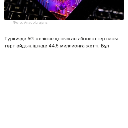
Фото: Anadolu ajansı
Түркияда 5G желісіне қосылған абоненттер саны
төрт айдың ішінде 44,5 миллионға жетті. Бұл
туралы елдің көлік және инфрақұрылым министрі
Абдұлқадыр Уралоглу мәлімдеді.
Оның айтуынша, Түркияда мобильді 5G желісін
коммерциялық мақсатта пайдалану 1 сәуірде
басталған. Жаңа технологияға алғашқы күннің
өзінде шамамен 21 миллион қолданушы қосылған.
Қазіргі уақытта олардың саны екі еседен астам өсті.
Министрдің мәліметінше, бүгінде ел халқының
жартысынан астамы 5G қызметін пайдаланады,
яғни іс жүзінде әрбір екінші тұрғын жаңа буын