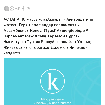
АСТАНА. 10 маусым. ҚазАқпарат - Анкарада өтіп
жатқан Түркітілдес елдер парламенттік
Ассамблеясы Кеңесі (ТүркПА) шеңберінде ҚР
Парламент Мәжілісінің Төрағасы Нұрлан
Нығматулин Түркия Республикасы Ұлы Ұлттық
Жиналысының Төрағасы Джемиль Чичекпен
кездесті.