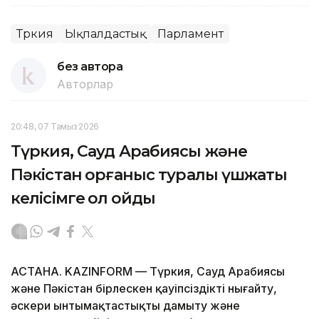
Түркия
Ықпалдастық
Парламент
без автора
Авторлар
20:48, 07 Тамыз 2026
Түркия, Сауд Арабиясы және
Пәкістан қорғаныс туралы үшжақты
келісімге қол қойды
АСТАНА. KAZINFORM — Түркия, Сауд Арабиясы
және Пәкістан бірлескен қауіпсіздікті нығайту,
әскери ынтымақтастықты дамыту және