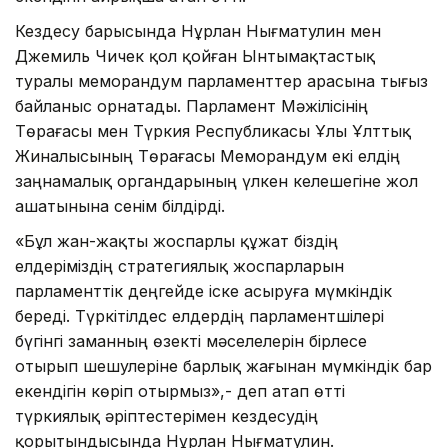
Кездесу барысында Нұрлан Нығматулин мен
Джемиль Чичек қол қойған Ынтымақтастық
туралы меморандум парламенттер арасына тығыз
байланыс орнатады. Парламент Мәжілісінің
Төрағасы мен Түркия Республикасы Ұлы Ұлттық
Жиналысының Төрағасы Меморандум екі елдің
заңнамалық органдарының үлкен келешегіне жол
ашатынына сенім білдірді.
«Бұл жан-жақты жоспарлы құжат біздің
елдеріміздің стратегиялық жоспарларын
парламенттік деңгейде іске асыруға мүмкіндік
береді. Түркітілдес елдердің парламентшілері
бүгінгі заманның өзекті мәселелерін бірлесе
отырып шешулеріне барлық жағынан мүмкіндік бар
екендігін көріп отырмыз»,- деп атап өтті
түркиялық әріптестерімен кездесудің
қорытындысында Нұрлан Нығматулин.