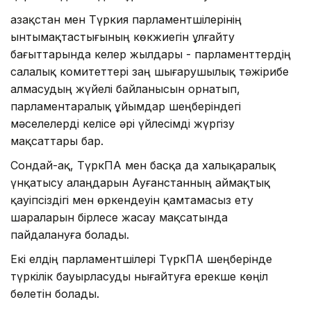
Қазақстан мен Түркия парламентшілерінің
ынтымақтастығының көкжиегін ұлғайту
бағыттарында келер жылдары - парламенттердің
салалық комитеттері заң шығарушылық тәжірибе
алмасудың жүйелі байланысын орнатып,
парламентаралық ұйымдар шеңберіндегі
мәселелерді келісе әрі үйлесімді жүргізу
мақсаттары бар.
Сондай-ақ, ТүркПА мен басқа да халықаралық
үнқатысу алаңдарын Ауғанстанның аймақтық
қауіпсіздігі мен өркендеуін қамтамасыз ету
шараларын бірлесе жасау мақсатында
пайдалануға болады.
Екі елдің парламентшілері ТүркПА шеңберінде
түркілік бауырласуды нығайтуға ерекше көңіл
бөлетін болады.