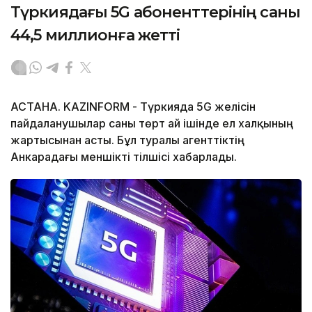
Түркиядағы 5G абоненттерінің саны
44,5 миллионға жетті
АСТАНА. KAZINFORM - Түркияда 5G желісін
пайдаланушылар саны төрт ай ішінде ел халқының
жартысынан асты. Бұл туралы агенттіктің
Анкарадағы меншікті тілшісі хабарлады.