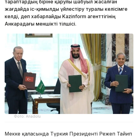
тараптардың біріне қарулы шабуыл жасалған
жағдайда іс-қимылды үйлестіру туралы келісімге
келді, деп хабарлайды Kazinform агенттігінің
Анкарадағы меншікті тілшісі.
Фото: Anadolu
Мекке қаласында Түркия Президенті Режеп Тайип