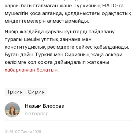
қарсы бағытталмаған және Түркияның НАТО-ға
мүшелігін қоса алғанда, қолданыстағы одақтастық
міндеттемелерін алмастырмайды.
Әрбір жағдайда қарулы күштерді пайдалану
туралы шешім ұлттық заңнама мен
конституциялық рәсімдерге сәйкес қабылданады.
Бұған дейін Түркия мен Сирияның жаңа әскери
келісімге қол қоюға дайындалып жатқаны
хабарланған болатын
.
Түркия
Сирия
Назым Бөлесова
Авторлар
01:25, 07 Тамыз 2026