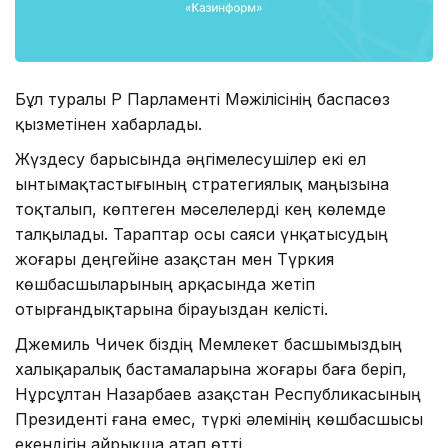
Бұл туралы ҚР Парламенті Мәжілісінің баспасөз
қызметінен хабарлады.
Жүздесу барысында әңгімелесушілер екі ел
ынтымақтастығының стратегиялық маңызына
тоқталып, көптеген мәселелерді кең көлемде
талқылады. Тараптар осы саяси үнқатысудың
жоғары деңгейіне Қазақстан мен Түркия
көшбасшыларының арқасында жетіп
отырғандықтарына бірауыздан келісті.
Джемиль Чичек біздің Мемлекет басшымыздың
халықаралық бастамаларына жоғары баға беріп,
Нұрсұлтан Назарбаев Қазақстан Республикасының
Президенті ғана емес, түркі әлемінің көшбасшысы
екендігін айрықша атап өтті.