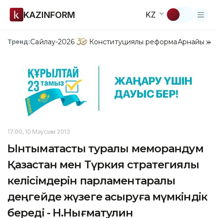
KAZINFORM
KZ
Сайлау-2026
Конституциялық реформа
Арнайы жо
Тренд:
17:00, 10 Маусым 2013
Ынтымақтастық туралы меморандум
Қазақстан мен Түркия стратегиялық
келісімдерін парламентаралық
деңгейде жүзеге асыруға мүмкіндік
береді - Н.Нығматулин