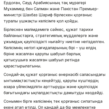
Ердоған, Сауд Арабиясының тақ мұрагері
Мұхаммед бен Салман және Пәкістан Премьер-
министрі Шахбаз Шариф бірлескен қорғаныс
туралы үшжақты келісімге қол қойды.
Бірлескен мәлімдемеге сәйкес, құжат тарихи
байланыстарға, стратегиялық мүдделерге және
ұжымдық қауіпсіздікті нығайту ниетіне негізделген.
Келісімнің негізгі қағидаларының бірі – үш елдің
біріне жасалған қарулы шабуыл барлық
қатысушыға жасалған шабуыл ретінде
қарастырылатыны.
Сондай-ақ құжат қорғаныс өнеркәсібі саласындағы
ынтымақтастықты кеңейтуді, қарулы күштердің
өзара үйлесімділігін арттыруды және қауіпсіздік
бағытындағы ықпалдастықты дамытуды көздейді.
Сонымен бірге келісімнің тек қорғаныс сипатында
екені атап өтілді. Ол қандай да бір мемлекетке