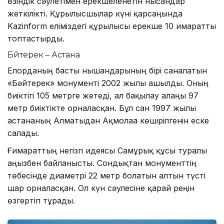
өзіндік сәулетімен ерекшеленетін нысандар
жеткілікті. Құрылысшылар күні қарсаңында
Kazinform еліміздегі құрылысы ерекше 10 ғимаратты
топтастырды.
Бәйтерек – Астана
Елорданың басты нышандарының бірі саналатын
«Бәйтерек» монументі 2002 жылы ашылды. Оның
биіктігі 105 метрге жетеді, ал бақылау алаңы 97
метр биіктікте орналасқан. Бұл сан 1997 жылы
астананың Алматыдан Ақмолаға көшірілгенін еске
салады.
Ғимараттың негізгі идеясы Самұрық құсы туралы
аңызбен байланысты. Сондықтан монументтің
төбесінде диаметрі 22 метр болатын алтын түсті
шар орналасқан. Ол күн сәулесіне қарай реңін
өзгертіп тұрады.