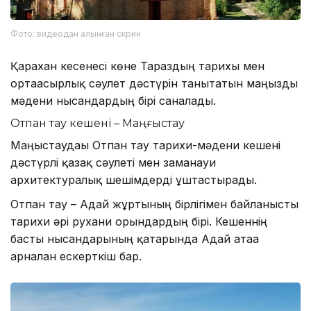
Фото: видеодан алынған скрин
Қарахан кесенесі көне Тараздың тарихы мен
ортағасырлық сәулет дәстүрін танытатын маңызды
мәдени нысандардың бірі саналады.
Отпан тау кешені – Маңғыстау
Маңғыстаудағы Отпан тау тарихи-мәдени кешені
дәстүрлі қазақ сәулеті мен заманауи
архитектуралық шешімдерді ұштастырады.
Отпан тау – Адай жұртының бірлігімен байланысты
тарихи әрі рухани орындардың бірі. Кешеннің
басты нысандарының қатарында Адай атаға
арналған ескерткіш бар.