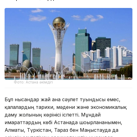
Фото: Астана әкімдігі
Бұл нысандар жай ғана сәулет туындысы емес,
қалалардың тарихи, мәдени және экономикалық
даму жолының көрінісі іспетті. Мұндай
ғимараттардың көбі Астанада шоғырланғанымен,
Алматы, Түркістан, Тараз бен Маңғыстауда да