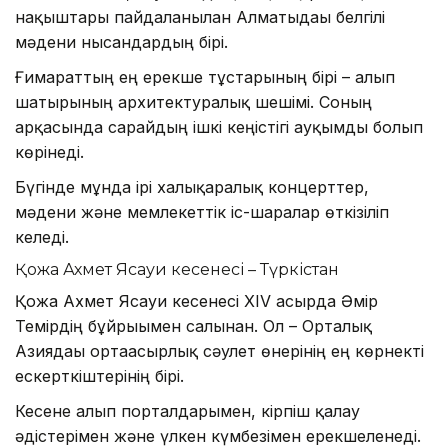
нақыштары пайдаланылған Алматыдағы белгілі
мәдени нысандардың бірі.
Ғимараттың ең ерекше тұстарының бірі – алып
шатырының архитектуралық шешімі. Соның
арқасында сарайдың ішкі кеңістігі ауқымды болып
көрінеді.
Бүгінде мұнда ірі халықаралық концерттер,
мәдени және мемлекеттік іс-шаралар өткізіліп
келеді.
Қожа Ахмет Ясауи кесенесі – Түркістан
Қожа Ахмет Ясауи кесенесі XIV ғасырда Әмір
Темірдің бұйрығымен салынған. Ол – Орталық
Азиядағы ортағасырлық сәулет өнерінің ең көрнекті
ескерткіштерінің бірі.
Кесене алып порталдарымен, кірпіш қалау
әдістерімен және үлкен күмбезімен ерекшеленеді.