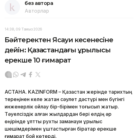
без автора
Авторлар
14:38, 09 Тамыз 2026
Бәйтеректен Ясауи кесенесіне
дейін: Қазақстандағы құрылысы
ерекше 10 ғимарат
АСТАНА. KAZINFORM – Қазақстан жерінде тарихтың
тереңінен келе жатқан сәулет дәстүрі мен бүгінгі
инженерлік ойлау бір-бірімен тоғысып жатыр.
Тәуелсіздік алған жылдардан бері елдің әр
өңірінде ұлттық рухты заманауи құрылыс
шешімдерімен ұштастырған бірқатар ерекше
ғимарат бой көтерді.