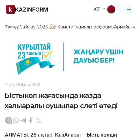
KAZINFORM
KZ
Сайлау-2026
Конституциялық реформа
Арнайы жо
Тренд:
14:54, 28 Қаңтар 2013
Ыстықкөл жағасында жазда
халықаралық оқушылар слеті өтеді
АЛМАТЫ. 28 қаңтар. ҚазАқпарат - Ыстықкөлдің