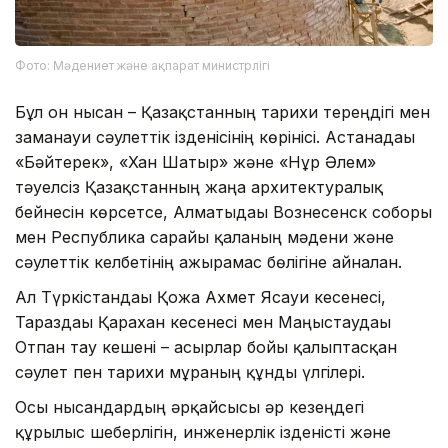
Фото: Мәдениет және ақпарат министрлігі
Бұл он нысан – Қазақстанның тарихи тереңдігі мен
заманауи сәулеттік ізденісінің көрінісі. Астанадағы
«Бәйтерек», «Хан Шатыр» және «Нұр Әлем»
тәуелсіз Қазақстанның жаңа архитектуралық
бейнесін көрсетсе, Алматыдағы Вознесенск соборы
мен Республика сарайы қаланың мәдени және
сәулеттік келбетінің ажырамас бөлігіне айналған.
Ал Түркістандағы Қожа Ахмет Ясауи кесенесі,
Тараздағы Қарахан кесенесі мен Маңғыстаудағы
Отпан тау кешені – ғасырлар бойы қалыптасқан
сәулет пен тарихи мұраның құнды үлгілері.
Осы нысандардың әрқайсысы әр кезеңдегі
құрылыс шеберлігін, инженерлік ізденісті және