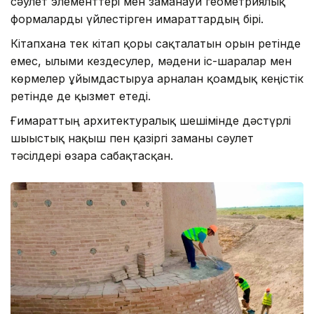
сәулет элементтері мен заманауи геометриялық
формаларды үйлестірген ғимараттардың бірі.
Кітапхана тек кітап қоры сақталатын орын ретінде
емес, ғылыми кездесулер, мәдени іс-шаралар мен
көрмелер ұйымдастыруға арналған қоғамдық кеңістік
ретінде де қызмет етеді.
Ғимараттың архитектуралық шешімінде дәстүрлі
шығыстық нақыш пен қазіргі заманғы сәулет
тәсілдері өзара сабақтасқан.