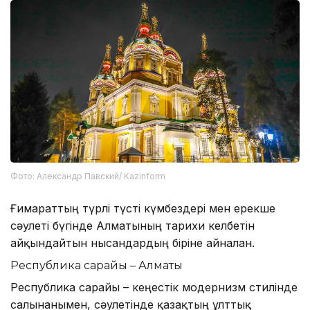
Фото: Александр Павский/ Kazinform
Ғимараттың түрлі түсті күмбездері мен ерекше
сәулеті бүгінде Алматының тарихи келбетін
айқындайтын нысандардың біріне айналған.
Республика сарайы – Алматы
Республика сарайы – кеңестік модернизм стилінде
салынғанымен, сәулетінде қазақтың ұлттық