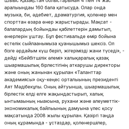
Шығыс Қазақстан облыстарынан 4 пен 14 жас
аралығындағы 160 бала қатысуда. Олар онда
музыка, би, әдебиет, драматургия, қолөнер мен
спорттан өзара өнер жарыстырады. Мақсат -
балалардың бойындағы қабілеттерін дамытып,
өнерлерін ұштау. Бұл фестивальде өмір бойына
естелік сыйлағанымызға қуанышымыз шексіз. Ол
бізге әрдайым күш беріп, жігерімізді жани түседі», -
дейді «Бейбітшілік әлемі» халықаралық қазақ
шығармашылық бірлестігінің аткарушы директоры
және оның жанынан құрылған «Таланттар
академиясы» оқу-кеңес орталығының президенті
Аят Мәдібекұлы. Оның айтуынша, шығармашылық
бірлестік елді елге жақындастырып, халық
ынтымағының нығаюына, рухани және әлеуметтік-
экономикалық байлығының дамуына үлес қосу
мақсатында 2008 жылы құрылған. Қазіргі таңда
оның құрамында - ұстаздар, қолөнершілер,