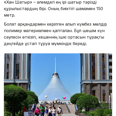
«Хан Шатыр» – әлемдегі ең ірі шатыр тәрізді
құрылыстардың бірі. Оның биіктігі шамамен 150
метр.
Болат арқандармен керілген алып күмбез мөлдір
полимер материалмен қапталған. Бұл шешім күн
сәулесін өткізіп, кешеннің ішкі ортасын тұрақты
деңгейде ұстап тұруға мүмкіндік береді.