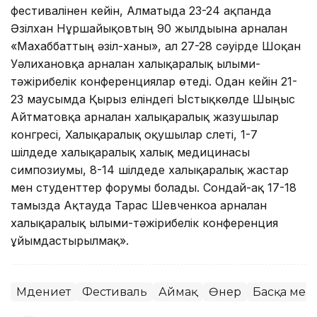
фестивалінен кейін, Алматыда 23-24 ақпанда
Әзілхан Нұршайықовтың 90 жылдығына арналған
«Махаббаттың әзіл-ханы», ал 27-28 сәуірде Шоқан
Уәлихановқа арналған халықаралық ғылыми-
тәжірибелік конференциялар өтеді. Одан кейін 21-
23 маусымда Қырғыз еліндегі Ыстықкөлде Шыңғыс
Айтматовқа арналған халықаралық жазушылар
конгресі, Халықаралық оқушылар слеті, 1-7
шілдеде халықаралық халық медицинасы
симпозиумы, 8-14 шілдеде халықаралық жастар
мен студенттер форумы болады. Сондай-ақ 17-18
тамызда Ақтауда Тарас Шевченкоға арналған
халықаралық ғылыми-тәжірибелік конференция
ұйымдастырылмақ».
Мәдениет
Фестиваль
Аймақ
Өнер
Басқа мем