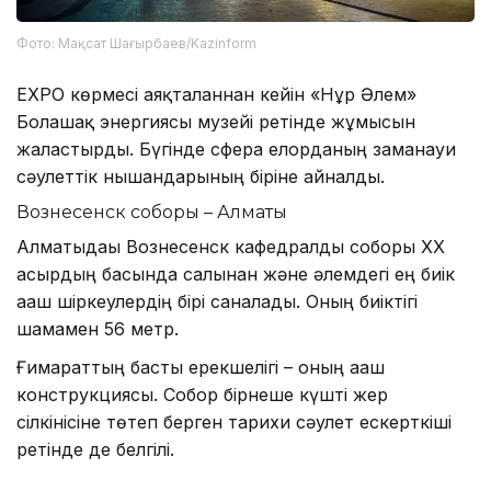
Фото: Мақсат Шағырбаев/Kazinform
EXPO көрмесі аяқталғаннан кейін «Нұр Әлем»
Болашақ энергиясы музейі ретінде жұмысын
жалғастырды. Бүгінде сфера елорданың заманауи
сәулеттік нышандарының біріне айналды.
Вознесенск соборы – Алматы
Алматыдағы Вознесенск кафедралды соборы ХХ
ғасырдың басында салынған және әлемдегі ең биік
ағаш шіркеулердің бірі саналады. Оның биіктігі
шамамен 56 метр.
Ғимараттың басты ерекшелігі – оның ағаш
конструкциясы. Собор бірнеше күшті жер
сілкінісіне төтеп берген тарихи сәулет ескерткіші
ретінде де белгілі.