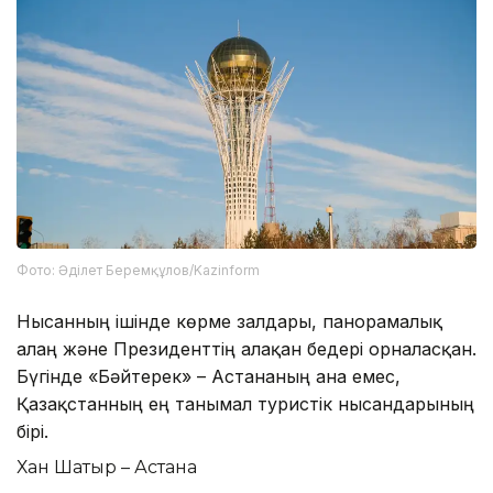
Фото: Әділет Беремқұлов/Kazinform
Нысанның ішінде көрме залдары, панорамалық
алаң және Президенттің алақан бедері орналасқан.
Бүгінде «Бәйтерек» – Астананың ғана емес,
Қазақстанның ең танымал туристік нысандарының
бірі.
Хан Шатыр – Астана