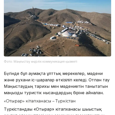
Фото: Маңғыстау өңірлік коммуникация қызметі
Бүгінде бұл аумақта ұлттық мерекелер, мәдени
және рухани іс-шаралар өткізіліп келеді. Отпан тау
Маңғыстаудың тарихы мен мәдениетін танытатын
маңызды туристік нысандардың біріне айналған.
«Отырар» кітапханасы – Түркістан
Түркістандағы «Отырар» кітапханасы шығыстық