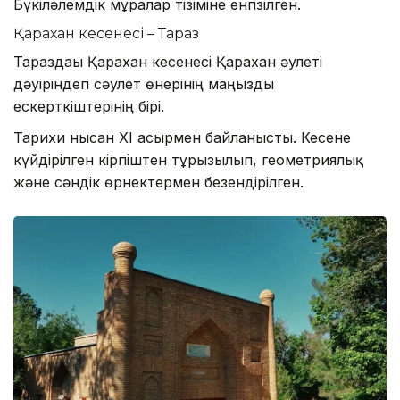
Бүкіләлемдік мұралар тізіміне енгізілген.
Қарахан кесенесі – Тараз
Тараздағы Қарахан кесенесі Қарахан әулеті
дәуіріндегі сәулет өнерінің маңызды
ескерткіштерінің бірі.
Тарихи нысан XI ғасырмен байланысты. Кесене
күйдірілген кірпіштен тұрғызылып, геометриялық
және сәндік өрнектермен безендірілген.