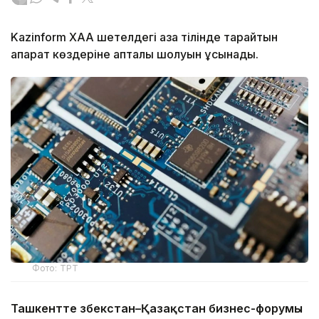
Kazinform ХАА шетелдегі қазақ тілінде тарайтын
ақпарат көздеріне апталық шолуын ұсынады.
Фото: ТРТ
Ташкентте Өзбекстан–Қазақстан бизнес-форумы