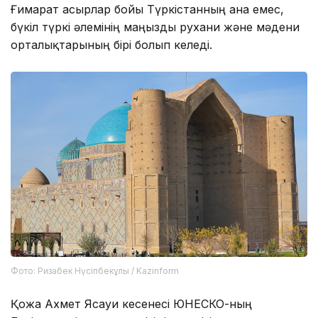
Ғимарат ғасырлар бойы Түркістанның ғана емес,
бүкіл түркі әлемінің маңызды рухани және мәдени
орталықтарының бірі болып келеді.
Фото: Ризабек Нүсіпбекұлы / Kazinform
Қожа Ахмет Ясауи кесенесі ЮНЕСКО-ның