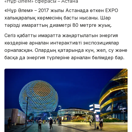
«Нұр Әлем» сферасы – Астана
«Нұр Әлем» – 2017 жылы Астанада өткен EXPO
халықаралық көрмесінің басты нысаны. Шар
тәрізді ғимараттың диаметрі 80 метрге жуық.
Сегіз қабатты ғимаратта жаңартылатын энергия
көздеріне арналған интерактивті экспозициялар
орналасқан. Олардың қатарында күн, жел, су және
басқа да энергия түрлеріне арналған бөлімдер бар.