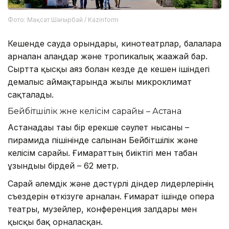
Фото: Мақсат Шағырбай / Kazinform
Кешенде сауда орындары, кинотеатрлар, балаларға
арналған алаңдар және тропикалық жағажай бар.
Сыртта қысқы аяз болған кезде де кешен ішіндегі
демалыс аймақтарында жылы микроклимат
сақталады.
Бейбітшілік және келісім сарайы – Астана
Астанадағы тағы бір ерекше сәулет нысаны –
пирамида пішінінде салынған Бейбітшілік және
келісім сарайы. Ғимараттың биіктігі мен табан
ұзындығы бірдей – 62 метр.
Сарай әлемдік және дәстүрлі діндер лидерлерінің
съездерін өткізуге арналған. Ғимарат ішінде опера
театры, музейлер, конференция залдары мен
қысқы бақ орналасқан.