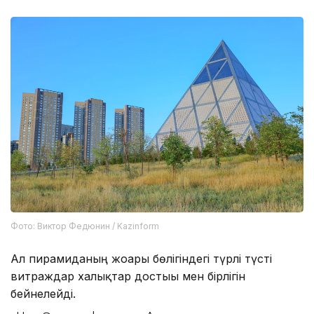
Фото: Виктор Федюнин / Kazinform
Ал пирамиданың жоғарғы бөлігіндегі түрлі түсті
витраждар халықтар достығы мен бірлігін
бейнелейді.