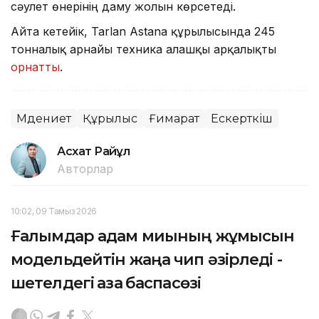
сәулет өнерінің даму жолын көрсетеді.
Айта кетейік, Tarlan Astana құрылысында 245
тонналық арнайы техника алғашқы арқалықты
орнатты
.
Мәдениет
Құрылыс
Ғимарат
Ескерткіш
Асхат Райқұл
Авторлар
10:02, 09 Тамыз 2026
Ғалымдар адам миының жұмысын
модельдейтін жаңа чип әзірледі -
шетелдегі қазақ баспасөзі