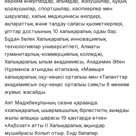
көркем өнерпаздар, ғалымдар, жазушылар, құқық
қорғаушылар, спортшылар, кәсіпкерлер мен
шаруалар, халық медицинасы өкілдері,
ақпараттық және талдау саласы қызметкерлері,
ұлттар достығының 10 халықаралық одағы бар.
Бұдан бөлек Халықаралық инновациялық
технологиялар университпеті, Алматы
гуманитарлық-коммерциялық колледжі,
Халықаралық ғылым академиясы, Академик Әбен
Нұрманов атындағы кітапхана, «Мамыр»
халықаралық оқу-кеңесі орталығы мен «Таланттар
академиясы» оқу-кеңес орталығы сияқты 6 мекеме
жұмыс жасайды.
Аят Мәдікбекұлының сөзіне қарағанда:
«халықаралық шығармашылық бірлестіктің ағымдағы
жылғы алғашқы шарасы 19 қаңтарда өткен
«Ақбозат» атты ІІ Халықаралық ақындар
мүшәйрасы болып отыр. Енді балалар