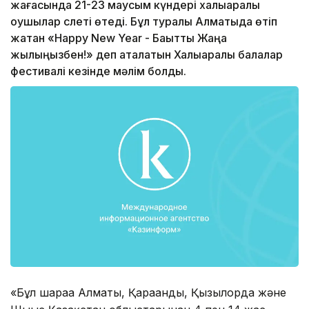
жағасында 21-23 маусым күндері халықаралық
оқушылар слеті өтеді. Бұл туралы Алматыда өтіп
жатқан «Happy New Year - Бақытты Жаңа
жылыңызбен!» деп аталатын Халықаралық балалар
фестивалі кезінде мәлім болды.
«Бұл шараға Алматы, Қарағанды, Қызылорда және