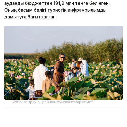
аудандық бюджеттен 191,9 млн теңге бөлінген.
Оның басым бөлігі туристік инфрақұрылымды
дамытуға бағытталған.
Фото: Атырау өңірлік коммуникациялар қызметі
Құрманғазы аудандық әкімдігінің мәліметінше, лотос
гүлдейтін алқап қыркүйек айының соңына дейін