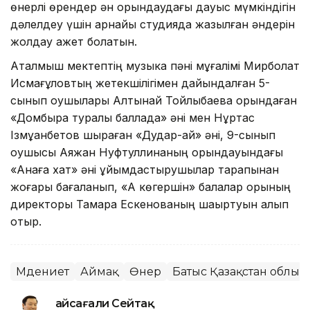
өнерлі өрендер ән орын­даудағы дауыс мүмкіндігін
дәлелдеу үшін арнайы студияда жазылған әндерін
жолдау қажет болатын.
Аталмыш мектептің музыка пәні мұ­ғалімі Мирболат
Исмағұловтың жетекші­лігімен дайындалған 5-
сынып оқушылары Алтынай Тойлыбаева орындаған
«Домбыра туралы баллада» әні мен Нұртас
Ізмұқанбетов шырқаған «Дудар-ай» әні, 9-сынып
оқушысы Аяжан Нуфтуллина­ның орындауындағы
«Анаға хат» әні ұйым­дастырушылар тарапынан
жоғары бағаланып, «Ақ көгершін» балалар қоры­ның
директоры Тамара Ескенованың шақыртуын алып
отыр.
Мәдениет
Аймақ
Өнер
Батыс Қазақстан облыс
Ғайсағали Сейтақ