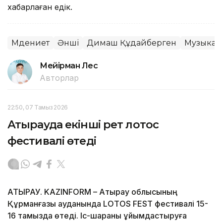
хабарлаған едік.
Мәдениет
Әнші
Димаш Құдайберген
Музыка
Мейірман Лес
Авторлар
22:50, 07 Тамыз 2026
Атырауда екінші рет лотос
фестивалі өтеді
АТЫРАУ. KAZINFORM – Атырау облысының
Құрманғазы ауданында LOTOS FEST фестивалі 15-
16 тамызда өтеді. Іс-шараны ұйымдастыруға