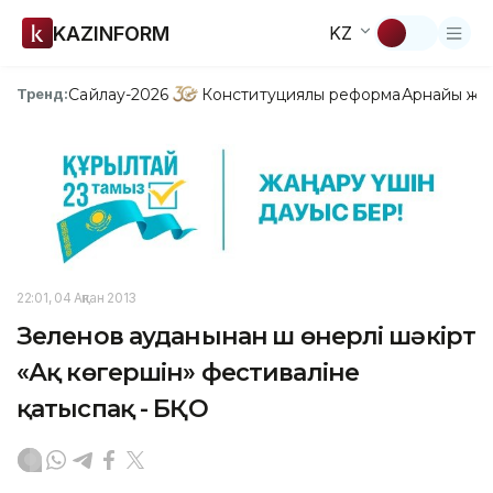
KAZINFORM
KZ
Сайлау-2026
Конституциялық реформа
Арнайы жо
Тренд:
22:01, 04 Ақпан 2013
Зеленов ауданынан үш өнерлі шәкірт
«Ақ көгершін» фестиваліне
қатыспақ - БҚО