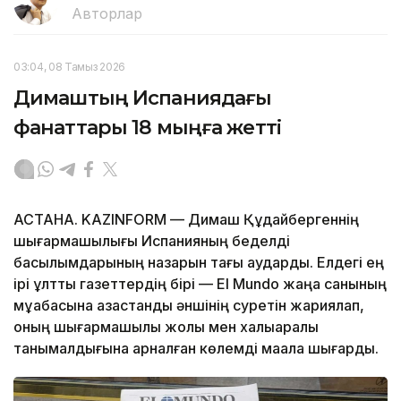
Авторлар
03:04, 08 Тамыз 2026
Димаштың Испаниядағы
фанаттары 18 мыңға жетті
АСТАНА. KAZINFORM — Димаш Құдайбергеннің
шығармашылығы Испанияның беделді
басылымдарының назарын тағы аударды. Елдегі ең
ірі ұлттық газеттердің бірі — El Mundo жаңа санының
мұқабасына қазақстандық әншінің суретін жариялап,
оның шығармашылық жолы мен халықаралық
танымалдығына арналған көлемді мақала шығарды.