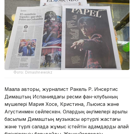
Фото: Dimashnewskz
Мақала авторы, журналист Ракель Р. Инсертис
Димаштың Испаниядағы ресми фан-клубының
мүшелері Мария Хосе, Кристина, Льюиса және
Агустинмен сөйлескен. Олардың әңгімелері арқылы
басылым Димаштың музыкасы әртүрлі жастағы
және түрлі салада жұмыс істейтін адамдарды қалай
біріктіргенін баяндайды. Жанкүйерлердің