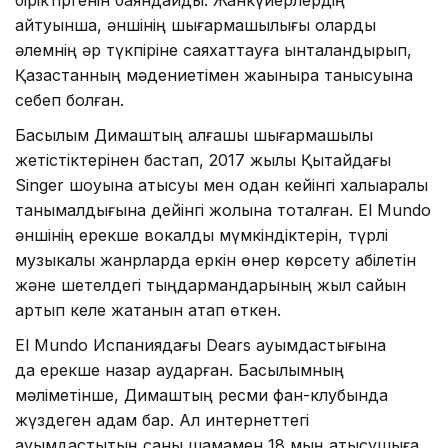
айтуынша, әншінің шығармашылығы оларды
әлемнің әр түкпіріне саяхаттауға ынталандырып,
Қазақстанның мәдениетімен жақынырақ танысуына
себеп болған.
Басылым Димаштың алғашқы шығармашылық
жетістіктерінен бастап, 2017 жылы Қытайдағы
Singer шоуына қатысуы мен одан кейінгі халықаралық
танымалдығына дейінгі жолына тоқталған. El Mundo
әншінің ерекше вокалдық мүмкіндіктерін, түрлі
музыкалық жанрларда еркін өнер көрсету қабілетін
және шетелдегі тыңдармандарының жыл сайын
артып келе жатқанын атап өткен.
El Mundo Испаниядағы Dears қауымдастығына
да ерекше назар аударған. Басылымның
мәліметінше, Димаштың ресми фан-клубында
жүздеген адам бар. Ал интернеттегі
қауымдастықтың саны шамамен 18 мың қатысушыға