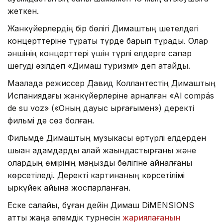
жеткен.
Жанкүйерлердің бір бөлігі Димаштың шетелдегі
концерттеріне тұрақты түрде барып тұрады. Олар
әншінің концерттері үшін түрлі елдерге сапар
шегуді әзілдеп «Димаш туризмі» деп атайды.
Мақалада режиссер Давид Коллантестің Димаштың
Испаниядағы жанкүйерлеріне арналған «Al compás
de su voz» («Оның дауыс ырғағымен») деректі
фильмі де сөз болған.
Фильмде Димаштың музыкасы әртүрлі елдерден
шыққан адамдарды қалай жақындастырғаны және
олардың өмірінің маңызды бөлігіне айналғаны
көрсетіледі. Деректі картинаның көрсетілімі
қыркүйек айына жоспарланған.
Еске салайық, бұған дейін Димаш DiMENSIONS
атты жаңа әлемдік турнесін
жариялағанын