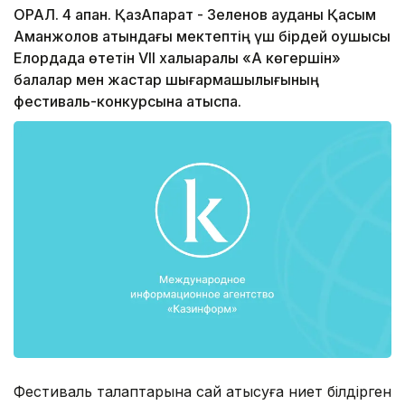
ОРАЛ. 4 ақпан. ҚазАқпарат - Зеленов ауданы Қасым
Аманжолов атындағы мектептің үш бірдей оқушысы
Елордада өтетін VІІ халықаралық «Ақ көгершін»
балалар мен жастар шығармашылығының
фестиваль-конкурсына қатыспақ.
Фестиваль талаптарына сай қатысуға ниет білдірген