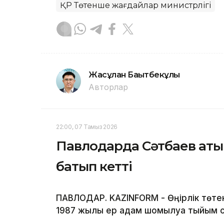
ҚР Төтенше жағдайлар министрлігі
Жасұлан Бақытбекұлы
Авторлар
22:00, 07 Тамыз 2026
Павлодарда Сәтбаев атын
батып кетті
ПАВЛОДАР. KAZINFORM - Өңірлік төте
1987 жылғы ер адам шомылуға тыйым с