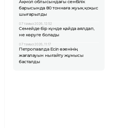
Ақмол облысындағы сенбілік
барысында 80 тоннаға жуық қоқыс
шығарылды
07 тамыз 2026, 12:52
Семейде бір күнде қайда аялдап,
не көруге болады
07 тамыз 2026, 11:17
Петропавлда Есіл өзенінің
жағалауын нығайту жұмысы
басталды