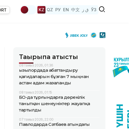
KZ
QZ
РУ
EN
中文
ق ز
ЎЗ
ORT
Тақырыпқа қатысты
08 тамыз 2026, 01:36
Қызылордада абаттандыру
қағидаларын бұзған 7 мыңнан
астам адам жазаланды
08 тамыз 2026, 01:15
БҚО-да тұрғындарға дөрекілік
танытқан шенеуніктер жауапқа
тартылды
07 тамыз 2026, 22:00
Павлодарда Сәтбаев атындағы