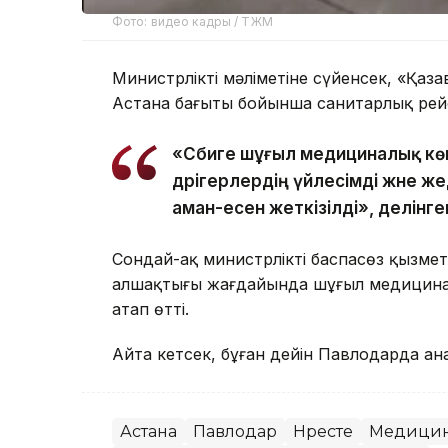
Фото: видео кадры / ТЖМ
Министрліктің мәліметіне сүйенсек, «Қаз
Астана бағыты бойынша санитарлық рейс
«Сәбиге шұғыл медициналық к
дәрігерлердің үйлесімді және ж
аман-есен жеткізілді», делінг
Сондай-ақ министрліктің баспасөз қызметі
алшақтығы жағдайында шұғыл медицинал
атап өтті.
Айта кетсек, бұған дейін Павлодарда ан
Астана
Павлодар
Нәресте
Медици