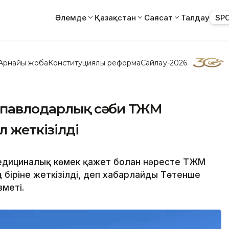
Әлемде
Қазақстан
Саясат
Талдау
SP
Арнайы жоба
Конституциялық реформа
Сайлау-2026
н павлодарлық сәби ТЖМ
л жеткізілді
едициналық көмек қажет болған нәресте ТЖМ
біріне жеткізілді, деп хабарлайды Төтенше
зметі.