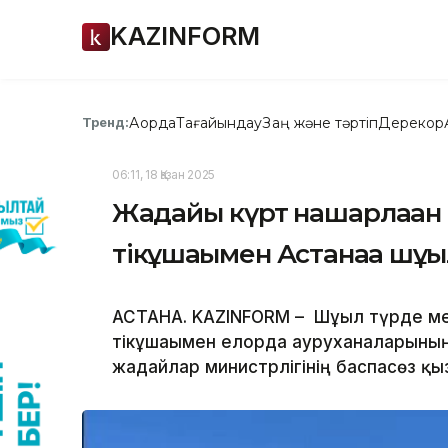
KAZINFORM
Ақорда
Тағайындау
Заң және тәртіп
Дерекқор
Тренд:
06:11, 18 Қазан 2025
Жағдайы күрт нашарлаға
тікұшағымен Астанаға шұғы
АСТАНА. KAZINFORM – Шұғыл түрде м
тікұшағымен елорда ауруханаларының 
жағдайлар министрлігінің баспасөз қы