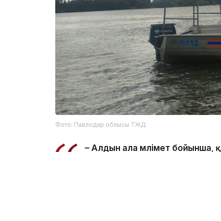
Фото: Павлодар облысы ТЖД
– Алдын ала мәлімет бойынша,
салынған жерде суға түсу кезі
ведомстводан.
Құтқарушылар Қаныш Сәтбаев атындағы 
болып табылатынын және онда шомылуға 