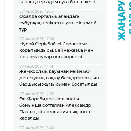
каналда ер адам суға батып кетті
07 тамыз 2026, 19:56
Оралда орталық алаңдағы
субұрқақ неліктен жұмыс істемей
тұр
07 тамыз 2026, 17:04
Нұрай Серікбай ісі: Сараптама
қорытындысы, бейнежазба мен
хат алмасулар нені көрсетті
07 тамыз 2026, 14:14
Жемқорлық дауынан кейін БҚО
денсаулық сақтау басқармасының
басшысы жұмысынан босатылды
07 тамыз 2026, 14:05
Әл-Фарабидегі жол апаты
бойынша сотталған Александр
Пактың ісі апелляциялық сотта
қаралды
07 тамыз 2026, 13:00