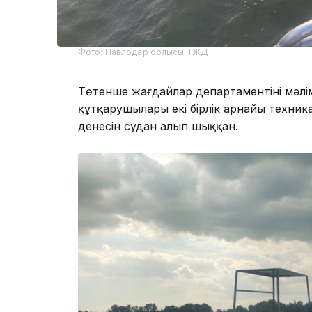
Фото: Павлодар облысы ТЖД
Төтенше жағдайлар департаментінің мәлі
құтқарушылары екі бірлік арнайы техник
денесін судан алып шыққан.