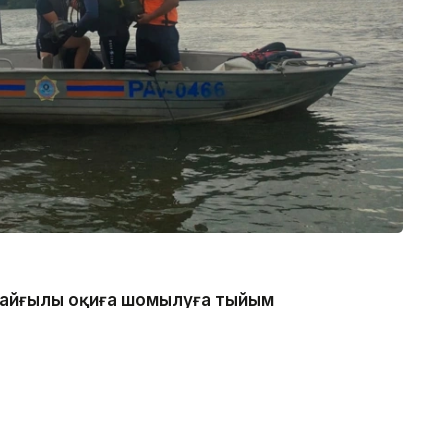
 қайғылы оқиға шомылуға тыйым
нде болған, - деп хабарлады
каналдың техникалық гидротехникалық нысан
қатаң тыйым салынғанын ескертеді.