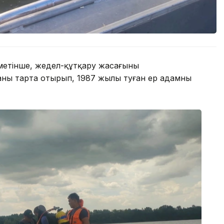
метінше, жедел-құтқару жасағының
аны тарта отырып, 1987 жылы туған ер адамның