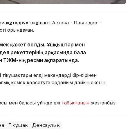
авиақұтқару» тікұшағы Астана - Павлодар -
ті орындаған.
өмек қажет болды. Ұшқыштар мен
едел әрекеттерінің арқасында бала
ен ТЖМ-нің ресми ақпаратында.
 тікұшақтары елді мекендердің бір-бірінен
ық көмек көрсетуге әрдайым дайын екенін
асы мен баласы үйінде өлі
табылғанын
жазғанбыз.
на
Тікұшақ
Денсаулық