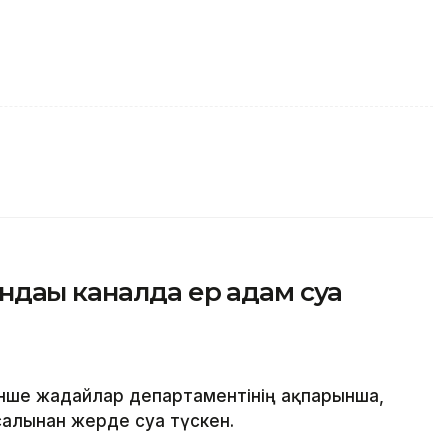
дағы каналда ер адам суға
нше жағдайлар департаментінің ақпарынша,
алынған жерде суға түскен.