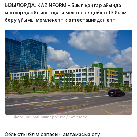
ҚЫЗЫЛОРДА. KAZINFORM – Биыл қаңтар айында
Қызылорда облысындағы мектепке дейінгі 13 білім
беру ұйымы мемлекеттік аттестациядан өтті.
Фото: Ағыбай Аяпбергенов / Kazinform
Облыстық білім сапасын қамтамасыз ету