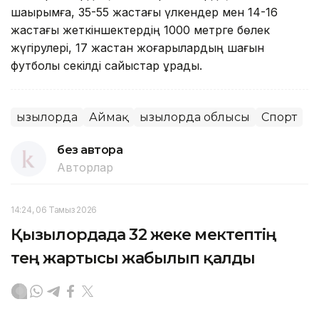
шақырымға, 35-55 жастағы үлкендер мен 14-16
жастағы жеткіншектердің 1000 метрге бөлек
жүгірулері, 17 жастан жоғарылардың шағын
футболы секілді сайыстар құрады.
Қызылорда
Аймақ
Қызылорда облысы
Спорт
без автора
Авторлар
14:24, 06 Тамыз 2026
Қызылордада 32 жеке мектептің
тең жартысы жабылып қалды