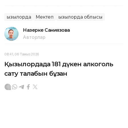
Қызылорда
Мектеп
Қызылорда облысы
Назерке Саниязова
Авторлар
08:41, 06 Тамыз 2026
Қызылордада 181 дүкен алкоголь
сату талабын бұзған
ҚЫЗЫЛОРДА. KAZINFORM – Қызылорда облысында
алкогольді ішімдікті заңсыз сатудың алдын алу,
қоғамдық орындарда мас күйде жасалатын
құқықбұзушылық және қылмыстың жолын кесу