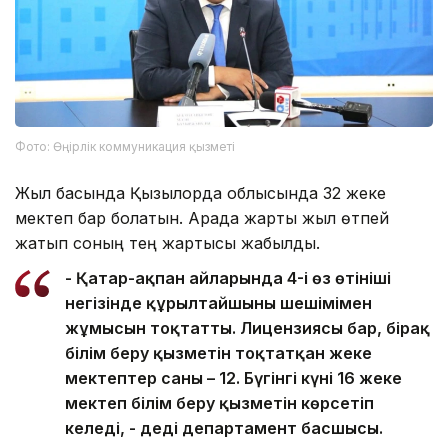
Фото: Өңірлік коммуникация қызметі
Жыл басында Қызылорда облысында 32 жеке
мектеп бар болатын. Арада жарты жыл өтпей
жатып соның тең жартысы жабылды.
- Қаңтар-ақпан айларында 4-і өз өтініші
негізінде құрылтайшының шешімімен
жұмысын тоқтатты. Лицензиясы бар, бірақ
білім беру қызметін тоқтатқан жеке
мектептер саны – 12. Бүгінгі күні 16 жеке
мектеп білім беру қызметін көрсетіп
келеді, - деді департамент басшысы.