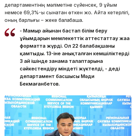
департаментінің мәліметіне сүйенсек, 9 ұйым
немесе 69,3%-ы сынақтан өткен жоқ. Айта кетерлігі,
оның барлығы – жеке балабақша.
- Мамыр айынан бастап білім беру
ұйымдарын мемлекеттік аттестаттау жаңа
форматта жүрді. Ол 22 балабақшаны
қамтыды. 13-іне анықталған кемшіліктерді
3 ай ішінде заңнама талаптарына
сәйкестендіру міндеті жүктелді, - деді
департамент басшысы Мәди
Бекмағанбетов.