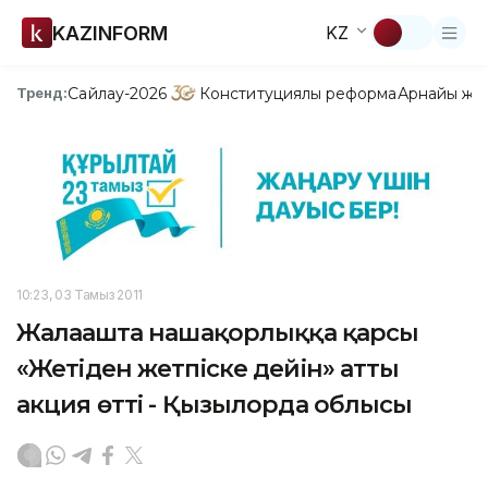
KAZINFORM
KZ
Сайлау-2026
Конституциялық реформа
Арнайы жо
Тренд:
10:23, 03 Тамыз 2011
Жалағашта нашақорлыққа қарсы
«Жетіден жетпіске дейін» атты
акция өтті - Қызылорда облысы