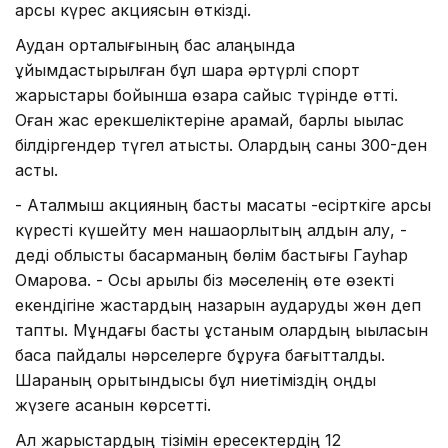
қарсы күрес акциясын өткізді.
Аудан орталығының бас алаңында
ұйымдастырылған бұл шара әртүрлі спорт
жарыстары бойынша өзара сайыс түрінде өтті.
Оған жас ерекшеліктеріне қарамай, барлық ықылас
білдіргендер түгел қатысты. Олардың саны 300-ден
асты.
- Аталмыш акцияның басты мақсаты -есірткіге қарсы
күресті күшейту мен нашақорлықтың алдын алу, -
деді облыстық басқарманың бөлім бастығы Гауһар
Омарова. - Осы арқылы біз мәселенің өте өзекті
екендігіне жастардың назарын аударуды жөн деп
таптық. Мұндағы басты ұстаным олардың ықыласын
басқа пайдалы нәрселерге бұруға бағытталды.
Шараның қорытындысы бұл ниетіміздің оңды
жүзеге асқанын көрсетті.
Ал жарыстардың тізімін ересектердің 12