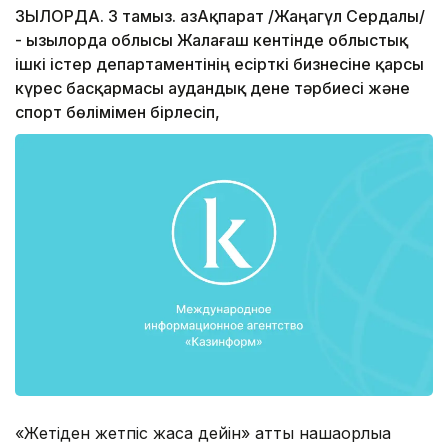
ЗЫЛОРДА. 3 тамыз. ҚазАқпарат /Жаңагүл Сердалы/
- Қызылорда облысы Жалағаш кентінде облыстық
ішкі істер департаментінің есірткі бизнесіне қарсы
күрес басқармасы аудандық дене тәрбиесі және
спорт бөлімімен бірлесіп,
«Жетіден жетпіс жасқа дейін» атты нашақорлыққа