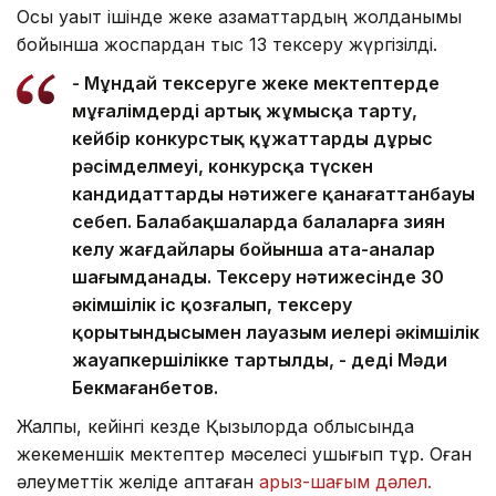
Осы уақыт ішінде жеке азаматтардың жолданымы
бойынша жоспардан тыс 13 тексеру жүргізілді.
- Мұндай тексеруге жеке мектептерде
мұғалімдерді артық жұмысқа тарту,
кейбір конкурстық құжаттардың дұрыс
рәсімделмеуі, конкурсқа түскен
кандидаттардың нәтижеге қанағаттанбауы
себеп. Балабақшаларда балаларға зиян
келу жағдайлары бойынша ата-аналар
шағымданады. Тексеру нәтижесінде 30
әкімшілік іс қозғалып, тексеру
қорытындысымен лауазым иелері әкімшілік
жауапкершілікке тартылды, - деді Мәди
Бекмағанбетов.
Жалпы, кейінгі кезде Қызылорда облысында
жекеменшік мектептер мәселесі ушығып тұр. Оған
әлеуметтік желіде қаптаған
арыз-шағым дәлел.