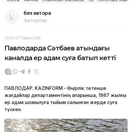
без автора
Авторлар
22:00, 07 Тамыз 2026
Павлодарда Сәтбаев атындағы
каналда ер адам суға батып кетті
ПАВЛОДАР. KAZINFORM - Өңірлік төтенше
жағдайлар департаментінің ақпарынша, 1987 жылғы
ер адам шомылуға тыйым салынған жерде суға
түскен.