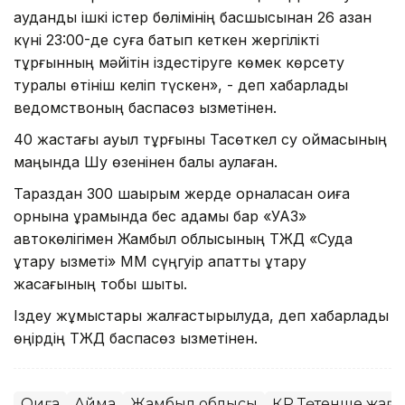
аудандық ішкі істер бөлімінің басшысынан 26 қазан
күні 23:00-де суға батып кеткен жергілікті
тұрғынның мәйітін іздестіруге көмек көрсету
туралы өтініш келіп түскен», - деп хабарлады
ведомствоның баспасөз қызметінен.
40 жастағы ауыл тұрғыны Тасөткел су қоймасының
маңында Шу өзенінен балық аулаған.
Тараздан 300 шақырым жерде орналасқан оқиға
орнына құрамында бес адамы бар «УАЗ»
автокөлігімен Жамбыл облысының ТЖД «Суда
құтқару қызметі» ММ сүңгуір апаттық құтқару
жасағының тобы шықты.
Іздеу жұмыстары жалғастырылуда, деп хабарлады
өңірдің ТЖД баспасөз қызметінен.
Оқиға
Аймақ
Жамбыл облысы
ҚР Төтенше жағд