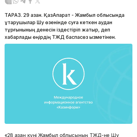
ТАРАЗ. 29 қазан. ҚазАқпарат - Жамбыл облысында
құтқарушылар Шу өзенінде суға кеткен аудан
тұрғынының денесін іздестіріп жатыр, деп
хабарлады өңірдің ТЖД баспасөз қызметінен.
«28 қазан күні Жамбыл облысының ТЖД-не Шу