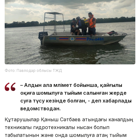
Фото: Павлодар облысы ТЖД
– Алдын ала мәлімет бойынша, қайғылы
оқиға шомылуға тыйым салынған жерде
суға түсу кезінде болған, - деп хабарлады
ведомстводан.
Құтқарушылар Қаныш Сәтбаев атындағы каналдың
техникалық гидротехникалық нысан болып
табылатынын және онда шомылуға қатаң тыйым