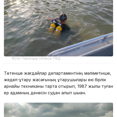
Фото: Павлодар облысы ТЖД
Төтенше жағдайлар департаментінің мәліметінше,
жедел-құтқару жасағының құтқарушылары екі бірлік
арнайы техниканы тарта отырып, 1987 жылы туған
ер адамның денесін судан алып шыққан.