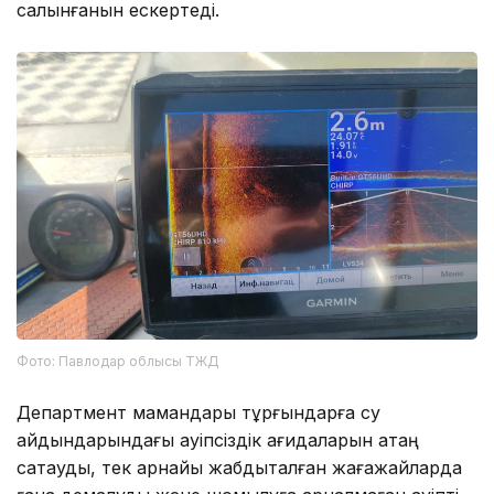
салынғанын ескертеді.
Фото: Павлодар облысы ТЖД
Департмент мамандары тұрғындарға су
айдындарындағы қауіпсіздік қағидаларын қатаң
сақтауды, тек арнайы жабдықталған жағажайларда