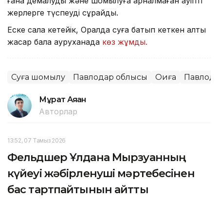
ғана демалуды және шомылуға арналмаған қауіпті
жерлерге түспеуді сұрайды.
Еске сала кетейік, Оралда суға батып кеткен алты
жасар бала ауруханада
көз жұмды.
Суға шомылу
Павлодар облысы
Оқиға
Павлод
Мұрат Аяған
Авторлар
13:52, 07 Тамыз 2026
Фельдшер Ұлдана Мырзуанның
күйеуі жәбірленуші мәртебесінен
бас тартпайтынын айтты