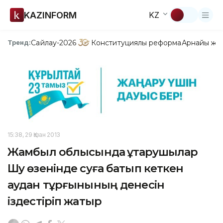
KAZINFORM
KZ
Сайлау-2026
Конституциялық реформа
Арнайы жо
Тренд:
15:38, 29 Қазан 2013
Жамбыл облысында құтқарушылар
Шу өзенінде суға батып кеткен
аудан тұрғынының денесін
іздестіріп жатыр