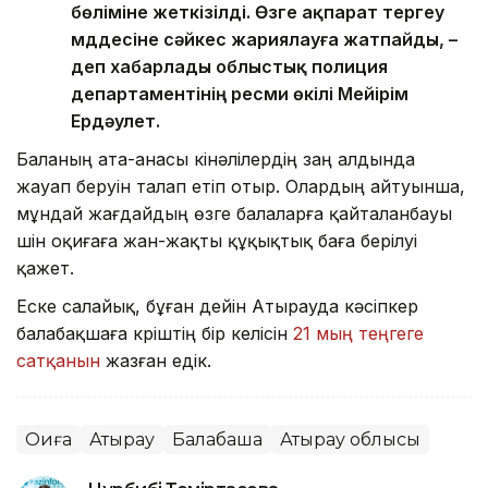
бөліміне жеткізілді. Өзге ақпарат тергеу
мүддесіне сәйкес жариялауға жатпайды, –
деп хабарлады облыстық полиция
департаментінің ресми өкілі Мейірім
Ердәулет.
Баланың ата-анасы кінәлілердің заң алдында
жауап беруін талап етіп отыр. Олардың айтуынша,
мұндай жағдайдың өзге балаларға қайталанбауы
үшін оқиғаға жан-жақты құқықтық баға берілуі
қажет.
Еске салайық, бұған дейін Атырауда кәсіпкер
балабақшаға күріштің бір келісін
21 мың теңгеге
сатқанын
жазған едік.
Оқиға
Атырау
Балабақша
Атырау облысы