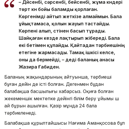
– Дүйсенбі, сәрсенбі, бейсенбі, жұма күндері
төрт күн бойы баламды қорлаған.
Көргенімді айтып жеткізе алмаймын. Бала
ұйықтамаса, қолын жауып тастайды.
Көрпені алып, үстінен басып тұрады.
Шайқаған кезде лақтырып жібереді. Бала
екі бетімен құлайды. Қайтадан тәрбиешінің
етегіне жармасады. Тамақ ішкісі келсе,
оны да бермейді, – деді баланың анасы
Жазира Ғабиден.
Баланың жақындарының айтуынша, тәрбиеші
бұған дейін де істі болған. Дегенмен бұдан
балабақша басшылығы хабарсыз. Оқиға болған
жекеменшік мектепке дейінгі білім беру ұйымы үш
ай бұрын ашылған. Қазір мұнда 24 бала
тәрбиеленеді.
Балабақша құрылтайшысы Нағима Аманқосова бұл