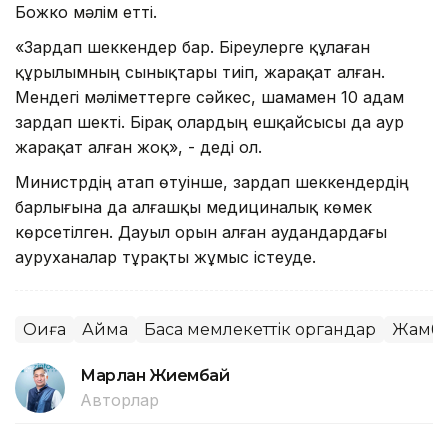
Божко мәлім етті.
«Зардап шеккендер бар. Біреулерге құлаған
құрылымның сынықтары тиіп, жарақат алған.
Мендегі мәліметтерге сәйкес, шамамен 10 адам
зардап шекті. Бірақ олардың ешқайсысы да аур
жарақат алған жоқ», - деді ол.
Министрдің атап өтуінше, зардап шеккендердің
барлығына да алғашқы медициналық көмек
көрсетілген. Дауыл орын алған аудандардағы
ауруханалар тұрақты жұмыс істеуде.
Оқиға
Аймақ
Басқа мемлекеттік органдар
Жамбы
Марлан Жиембай
Авторлар