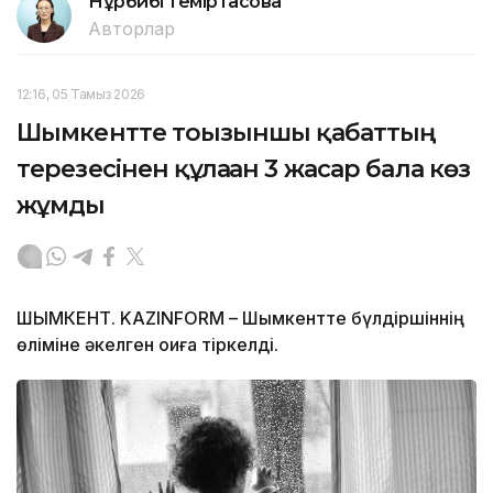
Нұрбибі Теміртасова
Авторлар
12:16, 05 Тамыз 2026
Шымкентте тоғызыншы қабаттың
терезесінен құлаған 3 жасар бала көз
жұмды
ШЫМКЕНТ. KAZINFORM – Шымкентте бүлдіршіннің
өліміне әкелген оқиға тіркелді.