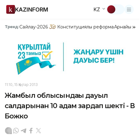
KAZINFORM
KZ
Сайлау-2026
Конституциялық реформа
Арнайы жо
Тренд:
11:10, 15 Қаңтар 2013
Жамбыл облысындағы дауыл
салдарынан 10 адам зардап шекті - В
Божко