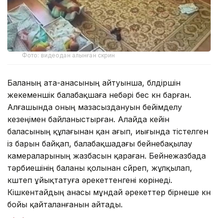
Фото: видеодан алынған скрин
Баланың ата-анасының айтуынша, бүлдіршін
жекеменшік балабақшаға небәрі бес күн барған.
Алғашында оның мазасыздануын бейімделу
кезеңімен байланыстырған. Алайда кейін
баласының құлағынан қан ағып, иығында тістелген
із барын байқап, балабақшадағы бейнебақылау
камераларының жазбасын қараған. Бейнежазбада
тәрбиешінің баланы қолынан сүйреп, жұлқылап,
күштеп ұйықтатуға әрекеттенгені көрінеді.
Кішкентайдың анасы мұндай әрекеттер бірнеше күн
бойы қайталанғанын айтады.