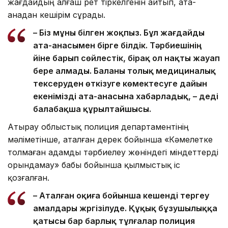
жағдайдың алғаш рет тіркелгенін айтып, ата-
анадан кешірім сұрады.
– Біз мұны білген жоқпыз. Бұл жағдайды
ата-анасымен бірге білдік. Тәрбиешінің
үйіне барып сөйлестік, бірақ ол нақты жауап
бере алмады. Баланы толық медициналық
тексеруден өткізуге көмектесуге дайын
екенімізді ата-анасына хабарладық, – деді
балабақша құрылтайшысы.
Атырау облыстық полиция департаментінің
мәліметінше, аталған дерек бойынша «Кәмелетке
толмаған адамды тәрбиелеу жөніндегі міндеттерді
орындамау» бабы бойынша қылмыстық іс
қозғалған.
– Аталған оқиға бойынша кешенді тергеу
амалдары жүргізілуде. Құқық бұзушылыққа
қатысы бар барлық тұлғалар полиция