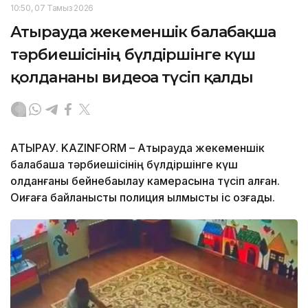
10:50, 07 Тамыз 2026
Атырауда жекеменшік балабақша
тәрбиешісінің бүлдіршінге күш
қолданғаны видеоға түсіп қалды
АТЫРАУ. KAZINFORM – Атырауда жекеменшік
балабақша тәрбиешісінің бүлдіршінге күш
қолданғаны бейнебақылау камерасына түсіп қалған.
Оқиғаға байланысты полиция қылмыстық іс қозғады.