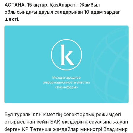
АСТАНА. 15 қаңтар. ҚазАқпарат - Жамбыл
облысындағы дауыл салдарынан 10 адам зардап
шекті.
Бұл туралы бүгін үкіметтің селекторлық режимдегі
отырысынан кейін БАҚ өкілдерінің сауалына жауап
берген ҚР Төтенше жағдайлар министрі Владимир