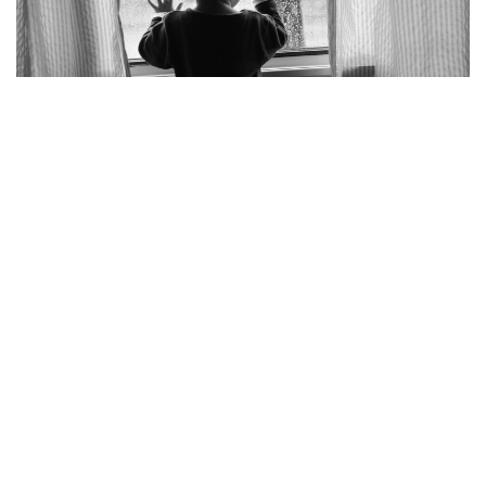
Фото: pexels.com
Қалалық Төтенше жағдайлар департаментінің
мәліметінше, қайғылы оқиға Қаратау ауданындағы
Нұрсәт шағынауданында болған.
– 2023 жылы туған бала ересектердің
қарауынсыз қалып, көпқабатты тұрғын
үйдің тоғызыншы қабатындағы пәтердің
терезесінен абайсызда құлап кеткен.
Алған жарақатынан бүлдіршін оқиға
орнында көз жұмды, – делінген
хабарламада.