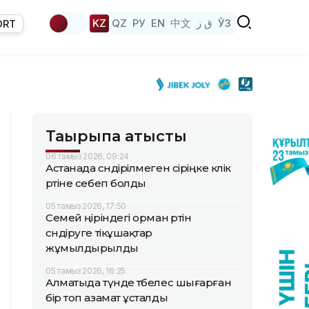
KZ
QZ
РУ
EN
中文
ق ز
ЎЗ
ORT
Тақырыпқа қатысты
06 тамыз 2026, 09:24
Астанада сөндірілмеген сіріңке көлік
өртіне себеп болды
05 тамыз 2026, 17:50
Семей өңіріндегі орман өртін
сөндіруге тікұшақтар
жұмылдырылды
05 тамыз 2026, 16:25
Алматыда түнде төбелес шығарған
бір топ азамат ұсталды