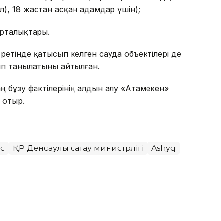
л), 18 жастан асқан адамдар үшін);
орталықтары.
 ретінде қатысып келген сауда объектілері де
п танылатыны айтылған.
 бұзу фактілерінің алдын алу «Атамекен»
 отыр.
с
ҚР Денсаулық сақтау министрлігі
Ashyq