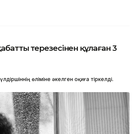
аттың терезесінен құлаған 3
іршіннің өліміне әкелген оқиға тіркелді.