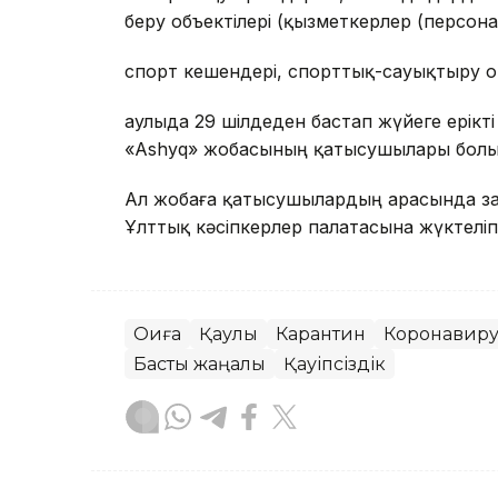
беру объектілері (қызметкерлер (персона
спорт кешендері, спорттық-сауықтыру 
Қаулыда 29 шілдеден бастап жүйеге ерікті
«Ashyq» жобасының қатысушылары болы
Ал жобаға қатысушылардың арасында заң
Ұлттық кәсіпкерлер палатасына жүктеліп
Оқиға
Қаулы
Карантин
Коронавиру
Басты жаңалық
Қауіпсіздік