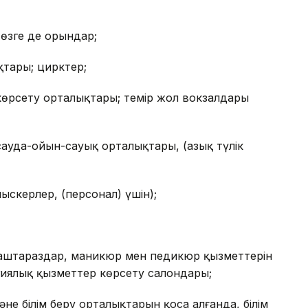
өзге де орындар;
тары; цирктер;
көрсету орталықтары; темір жол вокзалдары
ауда-ойын-сауық орталықтары, (азық түлік
скерлер, (персонал) үшін);
аштараздар, маникюр мен педикюр қызметтерін
иялық қызметтер көрсету салондары;
е білім беру орталықтарын қоса алғанда, білім