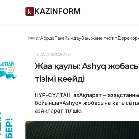
KAZINFORM
Ақорда
Тағайындау
Заң және тәртіп
Дерекқор
Тренд:
19:02, 29 Шілде 2021
Жаңа қаулы: Ashyq жобас
тізімі кеңейді
НҰР-СҰЛТАН. ҚазАқпарат – Қазақстанны
бойынша«Ashyq» жобасына қатысатын
ҚазАқпарат тілшісі.