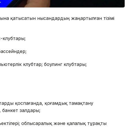
на қатысатын нысандардың жаңартылған тізімі
с-клубтары;
бассейндер;
пьютерлік клубтар; боулинг клубтары;
удтарды қоспағанда, қоғамдық тамақтану
, банкет залдары;
ъектілері; облысаралық және қалалық тұрақты