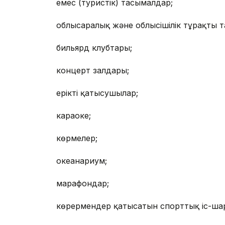
емес (туристік) тасымалдар;
облысаралық және облысішілік тұрақты 
бильярд клубтары;
концерт залдары;
ерікті қатысушылар;
караоке;
көрмелер;
океанариум;
марафондар;
көрермендер қатысатын спорттық іс-ша