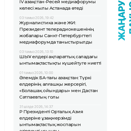
IV Қазақстан-Ресей медиафорумы
келесі жылы Астанада өтеді
03 тамыз 2026, 19:42
Журналистика және ЖИ:
Президент телерадиокешенінің
жобалары Санкт-Петербургтегі
медиафорумда таныстырылды
03 тамыз 2026, 13:10
ШЫҰ елдері ақпараттық саладағы
ынтымақтастықты күшейтуге ниетті
01 тамыз 2026, 10:00
Әлемдік БАҚ-тағы Қазақстан: Түркі
елдерінің алғашқы жерсерігі,
«Болашақ ойындары» мен Дастан
Сәтпаевтың голы
31 шілде 2026, 14:37
ҚР Президенті Орталық Азия
елдеріне ұзақмерзімді
ынтымақтастық жоспарын
әзірлеуді ұсынды