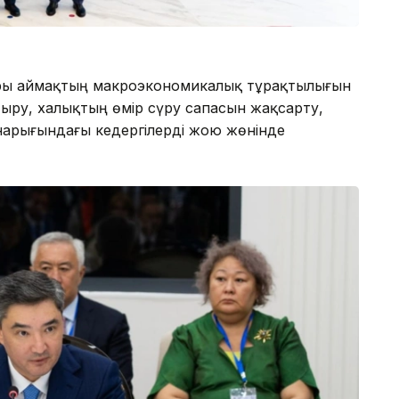
ры аймақтың макроэкономикалық тұрақтылығын
тыру, халықтың өмір сүру сапасын жақсарту,
 нарығындағы кедергілерді жою жөнінде