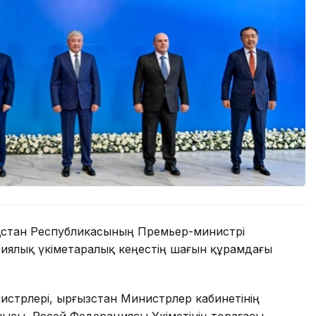
ақстан Республикасының Премьер-министрі
иялық үкіметаралық кеңестің шағын құрамдағы
стрлері, Қырғызстан Министрлер кабинетінің
шысы, Ресей Федерациясы Үкіметінің төрағасы,