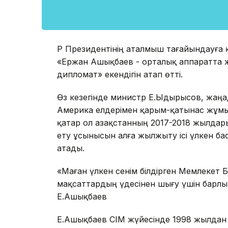
ҚР Президентінің аталмыш тағайындауға қ
«Ержан Ашықбаев - орталық аппаратта ж
дипломат» екендігін атап өтті.
Өз кезегінде министр Е.Ыдырысов, жаң
Америка елдерімен қарым-қатынас жұмыс
қатар ол Қазақстанның 2017-2018 жылдары
ету ұсынысын алға жылжыту ісі үлкен б
атады.
«Маған үлкен сенім білдірген Мемлекет
мақсаттардың үдесінен шығу үшін барлық
Е.Ашықбаев
Е.Ашықбаев СІМ жүйесінде 1998 жылдан б