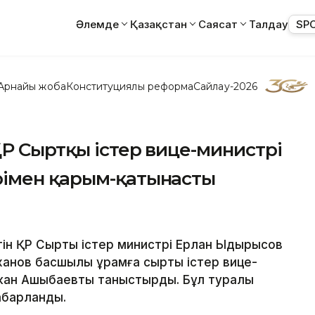
Әлемде
Қазақстан
Саясат
Талдау
SP
Арнайы жоба
Конституциялық реформа
Сайлау-2026
Р Сыртқы істер вице-министрі
рімен қарым-қатынасты
үгін ҚР Сыртқы істер министрі Ерлан Ыдырысов
анов басшылық құрамға сыртқы істер вице-
ржан Ашықбаевты таныстырды. Бұл туралы
абарланды.