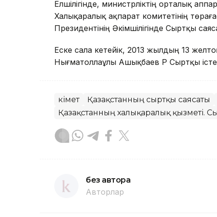
Елшілігінде, министрліктің орталық аппа
Халықаралық ақпарат комитетінің төрағас
Президентінің Әкімшілігінде Сыртқы сая
Еске сала кетейік, 2013 жылдың 13 желт
Нығматоллаұлы Ашықбаев ҚР Сыртқы істе
Үкімет
Қазақстанның сыртқы саясаты
Қазақстанның халықаралық қызметі. Сы
без автора
Авторлар