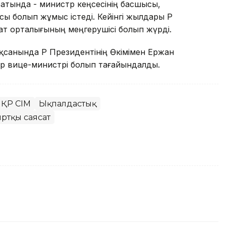
ратында - министр кеңсесінің басшысы,
ы болып жұмыс істеді. Кейінгі жылдары ҚР
сат орталығының меңгерушісі болып жүрді.
оқсанында ҚР Президентінің Өкімімен Ержан
р вице-министрі болып тағайындалды.
ҚР СІМ
Ықпалдастық
ртқы саясат