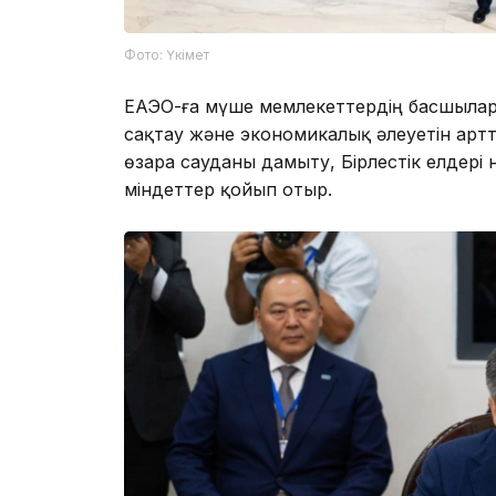
Фото: Үкімет
ЕАЭО-ға мүше мемлекеттердің басшыла
сақтау және экономикалық әлеуетін арт
өзара сауданы дамыту, Бірлестік елдері
міндеттер қойып отыр.