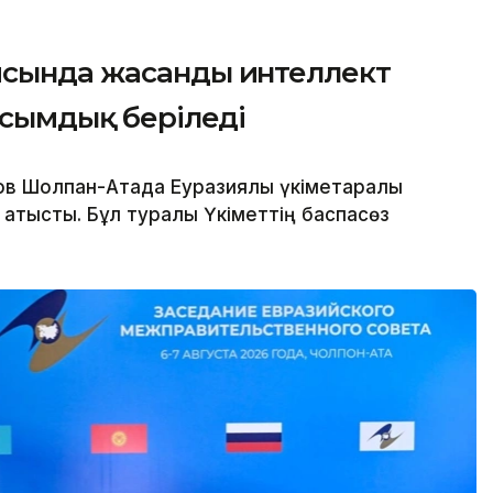
ясында жасанды интеллект
асымдық беріледі
в Шолпан-Атада Еуразиялық үкіметаралық
қатысты. Бұл туралы Үкіметтің баспасөз