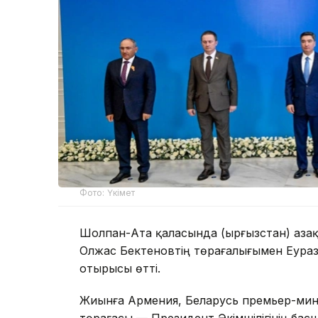
Фото: Үкімет
Шолпан-Ата қаласында (Қырғызстан) Қаз
Олжас Бектеновтің төрағалығымен Еураз
отырысы өтті.
Жиынға Армения, Беларусь премьер-мини
төрағасы — Президент Әкімшілігінің бас