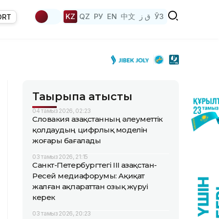
KZ
QZ
РУ
EN
中文
ق ز
ЎЗ
ORT
Тақырыпқа қатысты
04 тамыз 2026, 02:23
Словакия Қазақстанның әлеуметтік
қолдаудың цифрлық моделін
жоғары бағалады
03 тамыз 2026, 21:15
Санкт-Петербургтегі III Қазақстан-
Ресей медиафорумы: Ақиқат
жалған ақпараттан озық жүруі
керек
03 тамыз 2026, 20:23