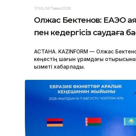
17:03, 06 Тамыз 2026
Олжас Бектенов: ЕАЭО а
пен кедергісіз саудаға б
АСТАНА. KAZINFORM — Олжас Бектено
кеңестің шағын құрамдағы отырысына 
қызметі хабарлады.