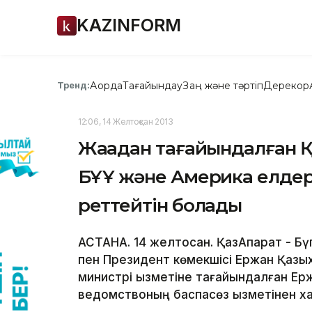
KAZINFORM
Ақорда
Тағайындау
Заң және тәртіп
Дерекқор
Тренд:
12:06, 14 Желтоқсан 2013
Жаңадан тағайындалған Қ
БҰҰ және Америка елде
реттейтін болады
АСТАНА. 14 желтоқсан. ҚазАқпарат - Б
пен Президент көмекшісі Ержан Қазых
министрі қызметіне тағайындалған Е
ведомствоның баспасөз қызметінен х