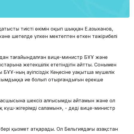
атысты тиісті өкімін оқып шыққан Е.Қазыханов,
әне шетелде үлкен мектептен өткен тәжірибелі
адан тағайындалған вице-министр БҰҰ және
тарына жетекшілік ететіндігін айтты. Сонымен
 БҰҰ-ның Қауіпсіздік Кеңесіне уақытша мүшелік
асымдыққа ие болып отырғандығын ерекше
 Басшысына шексіз алғысымды айтамын және ол
 күш-жігерімді саламын», - деді вице-министр
ері қызмет атқарады. Ол Бельгиядағы Қазақстан