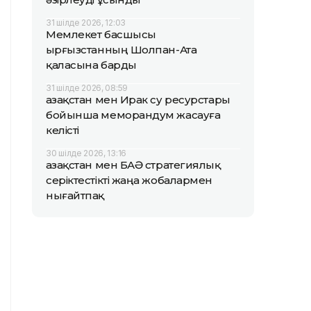
31 шілде 2026, 12:03
Мемлекет басшысы
Қырғызстанның Шолпан-Ата
қаласына барды
31 шілде 2026, 08:59
Қазақстан мен Ирак су ресурстары
бойынша меморандум жасауға
келісті
30 шілде 2026, 13:16
Қазақстан мен БАӘ стратегиялық
серіктестікті жаңа жобалармен
нығайтпақ