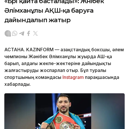
«Бәрі қайта басталады»: Жәнібек
Әлімханұлы АҚШ-қа баруға
дайындалып жатыр
АСТАНА. KAZINFORM — Қазақстандық боксшы, әлем
чемпионы Жәнібек Әлімханұлы жуырда АҚШ-қа
барып, алдағы жекпе-жектеріне дайындықты
жалғастыруды жоспарлап отыр. Бұл туралы
спортшының командасы
Instagram
парақшасында
хабарлады.