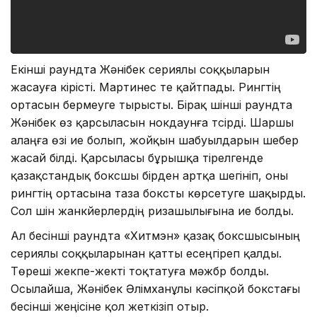
Екінші раундта Жәнібек сериялы соққыларын
жасауға кірісті. Мартинес те қайтпады. Рингтің
ортасын бермеуге тырысты. Бірақ үшінші раундта
Жәнібек өз қарсыласын нокдаунға түсірді. Шаршы
алаңға өзі ие болып, жойқын шабуылдарын шебер
жасай білді. Қарсыласы бұрышқа тірелгенде
қазақстандық боксшы бірден артқа шегініп, оны
рингтің ортасына таза боксты көрсетуге шақырды.
Сол үшін жанкүйерлердің ризашылығына ие болды.
Ал бесінші раундта «Хитмэн» қазақ боксшысының
сериялы соққыларынан қатты есеңгіреп қалды.
Төреші жекпе-жекті тоқтатуға мәжбүр болды.
Осылайша, Жәнібек Әлімxанұлы кәсіпқой бокстағы
бесінші жеңісіне қол жеткізіп отыр.