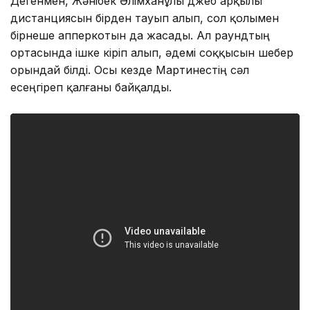
Дегенмен, Жәнібек Әлімxанұлы джеб арқылы
дистанциясын бірден тауып алып, сол қолымен
бірнеше апперкотын да жасады. Ал раундтың
ортасында ішке кіріп алып, әдемі соққысын шебер
орындай білді. Осы кезде Мартинестің сәл
есеңгіреп қалғаны байқалды.