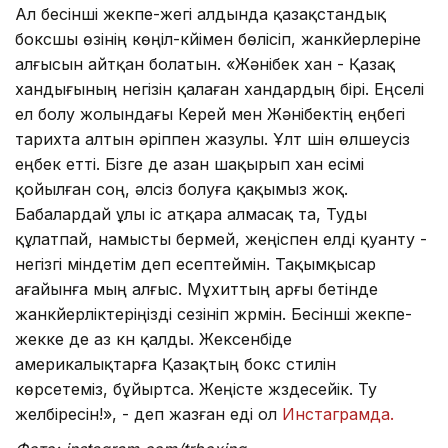
Ал бесінші жекпе-жегі алдында қазақстандық
боксшы өзінің көңіл-күйімен бөлісіп, жанкүйерлеріне
алғысын айтқан болатын. «Жәнібек хан - Қазақ
хандығының негізін қалаған хандардың бірі. Еңселі
ел болу жолындағы Керей мен Жәнібектің еңбегі
тарихта алтын әріппен жазулы. Ұлт үшін өлшеусіз
еңбек етті. Бізге де азан шақырып хан есімі
қойылған соң, әлсіз болуға қақымыз жоқ.
Бабалардай ұлы іс атқара алмасақ та, Туды
құлатпай, намысты бермей, жеңіспен елді қуанту -
негізгі міндетім деп есептеймін. Тақымқысар
ағайынға мың алғыс. Мұхиттың арғы бетінде
жанкүйерліктеріңізді сезініп жүрмін. Бесінші жекпе-
жекке де аз күн қалды. Жексенбіде
америкалықтарға Қазақтың бокс стилін
көрсетеміз, бұйыртса. Жеңісте жүздесейік. Ту
желбіресін!», - деп жазған еді ол
Инстаграмда.