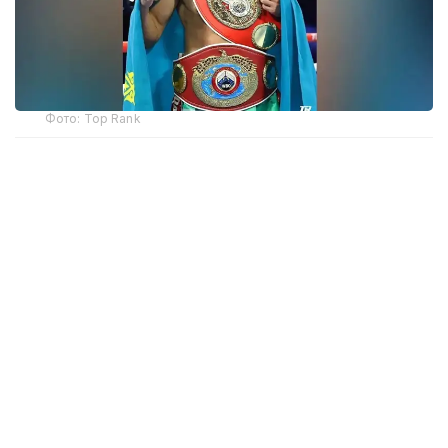
Фото: Top Rank
— Бәрі қайта басталады. Бастамамыз сәтті
болған сияқты. Құрметті жанкүйерлер,
қолдауларыңызға көп рақмет!
Жерлестеріңіз ретінде маған ерекше демеу
көрсетіп келесіздер. Қазір визаны күтіп
отырмыз. Егер бәрі ойдағыдай болса, жақын
күндері Америкаға аттанамыз, — делінген
хабарламада.
Бұған дейін Жәнібек Әлімханұлы жаңа салмақ
дәрежесінде
WBO рейтингінде
жекпе-жексіз-ақ
екінші орынға көтерілгені хабарланған болатын.