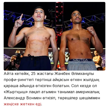
Айта кетейік, 25 жастағы Жәнібек Әлімxанұлы
профи-рингтегі төртінші айқасын өткен жылдың
қараша айында өткізген болатын. Сол кезде ол
«Жыртқыш» лақап атымен танымал америкалық
Александр Вонмен өткізіп, төрешілер шешімімен
жеңіске жеткен еді
.