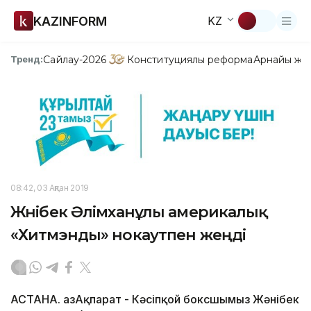
KAZINFORM
KZ
Сайлау-2026
Конституциялық реформа
Арнайы жо
Тренд:
08:42, 03 Ақпан 2019
Жәнібек Әлімxанұлы америкалық
«Хитмэнды» нокаутпен жеңді
АСТАНА. ҚазАқпарат - Кәсіпқой боксшымыз Жәнібек