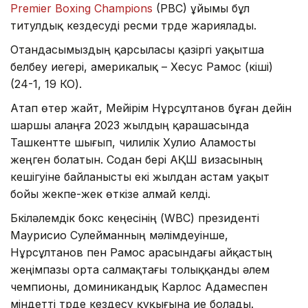
Premier Boxing Champions
(PBC) ұйымы бұл
титулдық кездесуді ресми түрде жариялады.
Отандасымыздың қарсыласы қазіргі уақытша
белбеу иегері, америкалық – Хесус Рамос (кіші)
(24-1, 19 КО).
Атап өтер жайт, Мейірім Нұрсұлтанов бұған дейін
шаршы алаңға 2023 жылдың қарашасында
Ташкентте шығып, чилилік Хулио Аламосты
жеңген болатын. Содан бері АҚШ визасының
кешігуіне байланысты екі жылдан астам уақыт
бойы жекпе-жек өткізе алмай келді.
Бүкіләлемдік бокс кеңесінің (WBC) президенті
Маурисио Сулейманның мәлімдеуінше,
Нұрсұлтанов пен Рамос арасындағы айқастың
жеңімпазы орта салмақтағы толыққанды әлем
чемпионы, доминикандық Карлос Адамеспен
міндетті түрде кездесу құқығына ие болады.