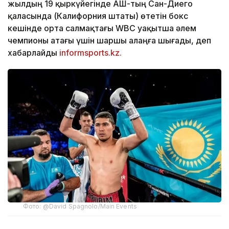
жылдың 19 қыркүйегінде АҚШ-тың Сан-Диего
қаласында (Калифорния штаты) өтетін бокс
кешінде орта салмақтағы WBC уақытша әлем
чемпионы атағы үшін шаршы алаңға шығады, деп
хабарлайды
informsports.kz.
Фото: @David Spagnolo/Main Events