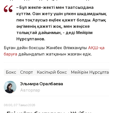
– Бұл жекпе-жекті мен тағатсыздана
күттім. Оған жету үшін үлкен шыдамдылық
пен тоқтаусыз еңбек қажет болды. Артық
әңгіменің қажеті жоқ, мен жеңіске
толықтай дайынмын, - деді Мейірім
Нұрсұлтанов.
Бұған дейін боксшы Жәнібек Әлімханұлы
АҚШ-қа
баруға
дайындалып жатқанын жазған едік.
Бокс
Спорт
Кәсіпқой бокс
Мейірім Нұрсұлтан
Эльмира Оралбаева
Авторлар
06:00, 07 Тамыз 2026