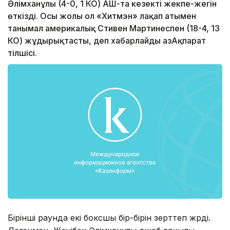
Әлімханұлы (4-0, 1 КО) АҚШ-та кезекті жекпе-жегін
өткізді. Осы жолы ол «Хитмэн» лақап атымен
танымал америкалық Стивен Мартинеспен (18-4, 13
КО) жұдырықтасты, деп xабарлайды ҚазАқпарат
тілшісі.
Бірінші раунда екі боксшы бір-бірін зерттеп жүрді.