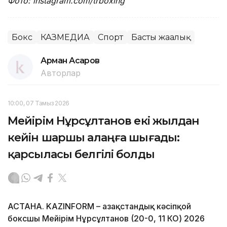
Фото: instagram.com/trboxing
Бокс
КАЗМЕДИА
Спорт
Басты жаңалық
Арман Асқаров
Авторлар
10:00, 07 Тамыз 2026
Мейірім Нұрсұлтанов екі жылдан
кейін шаршы алаңға шығады:
қарсыласы белгілі болды
АСТАНА. KAZINFORM – Қазақстандық кәсіпқой
боксшы Мейірім Нұрсұлтанов (20-0, 11 КО) 2026