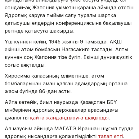
сондай-ақ Жапония үкіметін қараша айында өтетін
Ядролық қаруға тыйым салу туралы шартқа
қатысушы елдердің конференциясына бақылаушы
ретінде қатысуға шақырды.
Үш күннен кейін, 1945 жылғы 9 тамызда, АҚШ
екінші атом бомбасын Нагасакиге тастады. Алты
күннен соң Жапония тізе бүгіп, Екінші дүниежүзілік
соғыс аяқталды.
Хиросима қаласының мәліметінше, атом
бомбаларынан аман қалған адамдардың орташа
жасы бүгінде 86-дан асты.
Айта кетейік, биыл наурызда Қазақстан ББҰ
мінберінен ядролық державалар арасындағы
диалогты
қайта жандандыруға шақырды
.
Ал маусым айында МАГАТЭ Ираннан шұғыл түрде
ядролық нысандарға қолжетімділікті
талап етті
.