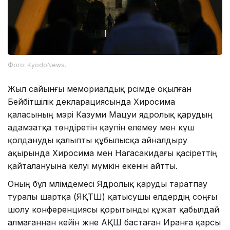
Фото: KyodoNews.
Жыл сайынғы мемориалдық рәсімде оқылған
Бейбітшілік декларациясында Хиросима
қаласының мэрі Казуми Мацуи ядролық қарудың
адамзатқа төндіретін қаупін елемеу мен күш
қолдануды қалыпты құбылысқа айналдыру
ақырында Хиросима мен Нагасакидағы қасіреттің
қайталануына әкелуі мүмкін екенін айтты.
Оның бұл мәлімдемесі Ядролық қаруды таратпау
туралы шартқа (ЯҚТШ) қатысушы елдердің соңғы
шолу конференциясы қорытынды құжат қабылдай
алмағаннан кейін және АҚШ бастаған Иранға қарсы