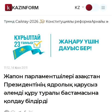
KAZINFORM
KZ
Сайлау-2026
Конституциялық реформа
Арнайы жо
Тренд:
11:12, 14 Қазан 2011
Жапон парламентшілері Қазақстан
Президентінің ядролық қарусыз
әлемді құру туралы бастамасына
қолдау білдірді