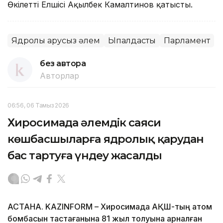
Өкілетті Елшісі Ақылбек Камалтинов қатысты.
Ядролық қарусыз әлем
Ықпалдастық
Парламент
без автора
Авторлар
06:56, 06 Тамыз 2026
Хиросимада әлемдік саяси
көшбасшыларға ядролық қарудан
бас тартуға үндеу жасалды
АСТАНА. KAZINFORM – Хиросимада АҚШ-тың атом
бомбасын тастағанына 81 жыл толуына арналған