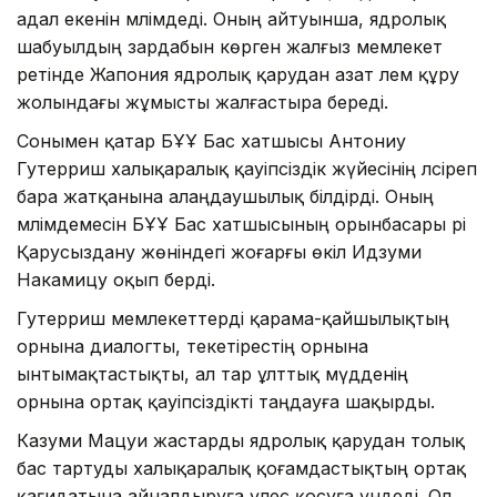
адал екенін мәлімдеді. Оның айтуынша, ядролық
шабуылдың зардабын көрген жалғыз мемлекет
ретінде Жапония ядролық қарудан азат әлем құру
жолындағы жұмысты жалғастыра береді.
Сонымен қатар БҰҰ Бас хатшысы Антониу
Гутерриш халықаралық қауіпсіздік жүйесінің әлсіреп
бара жатқанына алаңдаушылық білдірді. Оның
мәлімдемесін БҰҰ Бас хатшысының орынбасары әрі
Қарусыздану жөніндегі жоғарғы өкіл Идзуми
Накамицу оқып берді.
Гутерриш мемлекеттерді қарама-қайшылықтың
орнына диалогты, текетірестің орнына
ынтымақтастықты, ал тар ұлттық мүдденің
орнына ортақ қауіпсіздікті таңдауға шақырды.
Казуми Мацуи жастарды ядролық қарудан толық
бас тартуды халықаралық қоғамдастықтың ортақ
қағидатына айналдыруға үлес қосуға үндеді. Ол