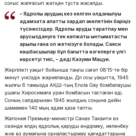
соғыс жалғасып жатқан тұста жасалды.
– Ядролық қарудың кез келген қолданылуы
адамзатқа апатты зардап әкелетінін бәріңіз
түсінесіздер. Ядролық қаруды таратпау мен
қарусыздануға тек көпжақты ынтымақтастық
арқылы ғана қол жеткізуге болады. Саяси
көшбасшылар бұл бағытта өзгелерге үлгі
көрсетуі тиіс, – деді Казуми Мацуи.
Жергілікті уақыт бойынша таңғы сағат 08:15-те бір
минут үнсіздік жарияланды. Дәл осы уақытта, 1945
жылғы 6 тамызда АҚШ-тың Enola Gay бомбалаушы
ұшағы Хиросимаға уран бомбасын тастаған еді.
Соның салдарынан 1945 жылдың соңына дейін
шамамен 140 мың адам қаза тапты.
Жапония Премьер-министрі Санаэ Такаити өз
сөзінде елдің ядролық қаруды өндірмеу, иеленбеу
және өз аумағына орналастырмау қағидаттарына