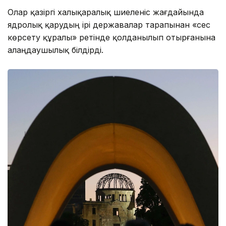
Олар қазіргі халықаралық шиеленіс жағдайында
ядролық қарудың ірі державалар тарапынан «сес
көрсету құралы» ретінде қолданылып отырғанына
алаңдаушылық білдірді.