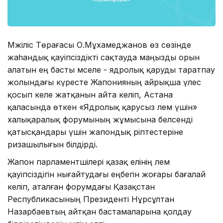
Мәжіліс Төрағасы О.Мұхамеджанов өз сөзінде
жаһандық қауіпсіздікті сақтауда маңызды орын
алатын ең басты мәселе - ядролық қаруды таратпау
жолындағы күресте Жапонияның айрықша үлес
қосып келе жатқанын айта келіп, Астана
қаласында өткен «Ядролық қарусыз әлем үшін»
халықаралық форумының жұмысына белсенді
қатысқандары үшін жапондық әріптестеріне
ризашылығын білдірді.
Жапон парламентшілері қазақ елінің әлем
қауіпсіздігін нығайтудағы еңбегін жоғары бағалай
келіп, аталған форумдағы Қазақстан
Республикасының Президенті Нұрсұлтан
Назарбаевтың айтқан бастамаларына қолдау