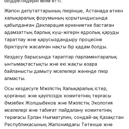
білдіретіндерін мәлім етті.
Жапон депутаттарының пікірінше, Астанада өткен
халықаралық форумының қорытындысында
қабылданған Декларация өркениетке бастаған
адамзаттың барлық күш-жігерін ядролық қаруды
таратпау және қарусыздандыру процесіне
біріктіруге жасалған нақты бір қадам болды.
Кездесу барысында тараптар парламентаралық
ынтымақтастықты және екі жақты өзара
байланысты дамыту мәселелері жөнінде пікір
алмасты.
Осы кездесуге Мәжілістің Халықаралық істер,
қорғаныс және қауіпсіздік комитетінің төрғасы
Әмзебек Жолшыбеков және Мәжілістің Экология
мәселелері және табиғат пайдалану комитетінің
төрағасы Ерлан Нығматулин, сондай-ақ Қазақстан
Республикасының Жапониядағы Төтенше және