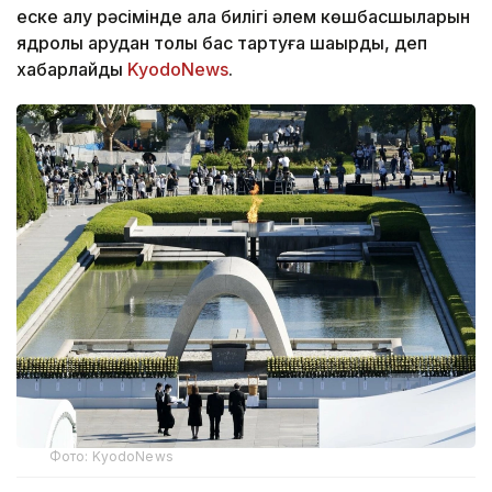
еске алу рәсімінде қала билігі әлем көшбасшыларын
ядролық қарудан толық бас тартуға шақырды, деп
хабарлайды
KyodoNews
.
Фото: KyodoNews