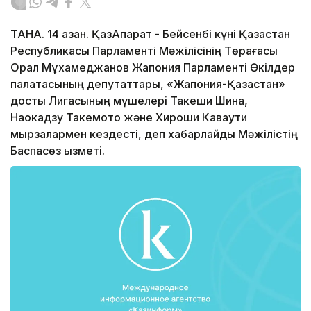
ТАНА. 14 қазан. ҚазАқпарат - Бейсенбі күні Қазақстан
Республикасы Парламенті Мәжілісінің Төрағасы
Орал Мұхамеджанов Жапония Парламенті Өкілдер
палатасының депутаттары, «Жапония-Қазақстан»
достық Лигасының мүшелері Такеши Шина,
Наокадзу Такемото және Хироши Каваути
мырзалармен кездесті, деп хабарлайды Мәжілістің
Баспасөз қызметі.