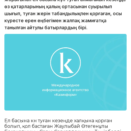
өз қатарларының қалың ортасынан суырылып
шығып, туған жерін табандылықпен қорғаған, осы
күресте ерен еңбегімен жалпақ жамиғатқа
танылған айтулы батырлардың бірі.
Ел басына күн туған кезеңде халқына қорған
болып, қол бастаған Жаулыбай Өтегенұлы