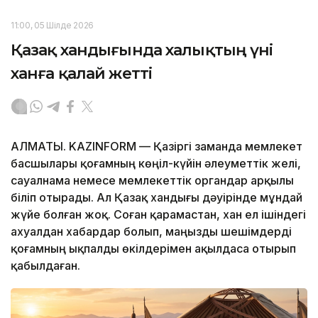
11:00, 05 Шілде 2026
Қазақ хандығында халықтың үні
ханға қалай жетті
АЛМАТЫ. KAZINFORM — Қазіргі заманда мемлекет
басшылары қоғамның көңіл-күйін әлеуметтік желі,
сауалнама немесе мемлекеттік органдар арқылы
біліп отырады. Ал Қазақ хандығы дәуірінде мұндай
жүйе болған жоқ. Соған қарамастан, хан ел ішіндегі
ахуалдан хабардар болып, маңызды шешімдерді
қоғамның ықпалды өкілдерімен ақылдаса отырып
қабылдаған.