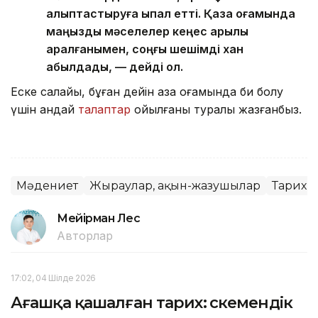
қалыптастыруға ықпал етті. Қазақ қоғамында
маңызды мәселелер кеңес арқылы
қаралғанымен, соңғы шешімді хан
қабылдады, — дейді ол.
Еске салайық, бұған дейін қазақ қоғамында би болу
үшін қандай
талаптар
қойылғаны туралы жазғанбыз.
Мәдениет
Жыраулар, ақын-жазушылар
Тарих
Мейірман Лес
Авторлар
17:02, 04 Шілде 2026
Ағашқа қашалған тарих: Өскемендік