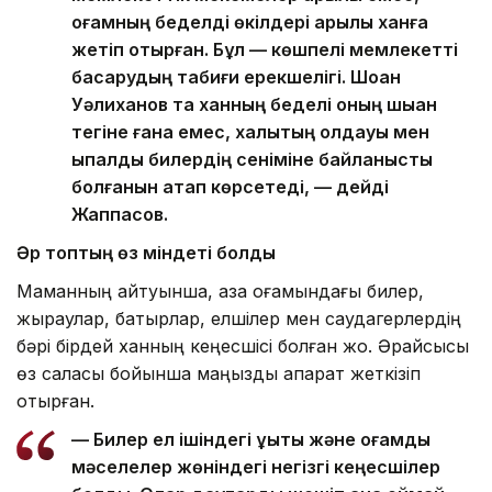
қоғамның беделді өкілдері арқылы ханға
жетіп отырған. Бұл — көшпелі мемлекетті
басқарудың табиғи ерекшелігі. Шоқан
Уәлиханов та ханның беделі оның шыққан
тегіне ғана емес, халықтың қолдауы мен
ықпалды билердің сеніміне байланысты
болғанын атап көрсетеді, — дейді
Жаппасов.
Әр топтың өз міндеті болды
Маманның айтуынша, қазақ қоғамындағы билер,
жыраулар, батырлар, елшілер мен саудагерлердің
бәрі бірдей ханның кеңесшісі болған жоқ. Әрқайсысы
өз саласы бойынша маңызды ақпарат жеткізіп
отырған.
— Билер ел ішіндегі құқықтық және қоғамдық
мәселелер жөніндегі негізгі кеңесшілер