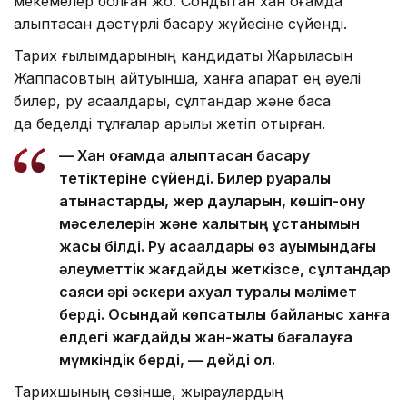
мекемелер болған жоқ. Сондықтан хан қоғамда
қалыптасқан дәстүрлі басқару жүйесіне сүйенді.
Тарих ғылымдарының кандидаты Жарылқасын
Жаппасовтың айтуынша, ханға ақпарат ең әуелі
билер, ру ақсақалдары, сұлтандар және басқа
да беделді тұлғалар арқылы жетіп отырған.
— Хан қоғамда қалыптасқан басқару
тетіктеріне сүйенді. Билер руаралық
қатынастарды, жер дауларын, көшіп-қону
мәселелерін және халықтың ұстанымын
жақсы білді. Ру ақсақалдары өз қауымындағы
әлеуметтік жағдайды жеткізсе, сұлтандар
саяси әрі әскери ахуал туралы мәлімет
берді. Осындай көпсатылы байланыс ханға
елдегі жағдайды жан-жақты бағалауға
мүмкіндік берді, — дейді ол.
Тарихшының сөзінше, жыраулардың