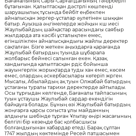
Бағаналының Сары-Сарғалдағының Тәңірберлі
бұтағынан. Қалыптасқан дәстүрлі көшпенді
шаруашылық тұсында бейбіт еңбекпен
айналысқан зергер-ұсталар әулетінен шыққан
батыр. Ауызша әңгімелерде жойқын күш иесі
Жаулыбайдың шайқастар арасындағы саябыр
жылдарда ата кәсібі ұсталықпен емес,
егіншілікпен айналысқандығы жайлы деректер
сақталған. Бізге жеткен аңыздарға қарағанда
Жаулыбай батырдың туында шұбарала
жолбарыс бейнесі салынған екен. Қазақ
хандығында қалыптасқан үрдіс бойынша
жауынгерлік жорықтарда туды хан емес, көсем
емес, олардың әскербасылары көтеріп жүрген.
Мысалы, Абылайдың ақ туын Олжабай батырдың
ұстағаны туралы тарихи деректерде айтылады.
Осы тұрғыдан келгенде, Бағаналы тайпасының
туын ұстаушы Жаулыбай сардар екендігін
байқауға болады. Бұның өзі Жаулыбай батырдың
жоңғарға қарсы соғыста ұлы майданның
алдыңғы шебінде тұрған Ұлытау өңірі жасағының
белгілі бір кезеңде бас қолбасшысы
болғандығынан хабардар етеді. Барақ сұлтан
1747 жылдың көктемінде Ресей патшасымен