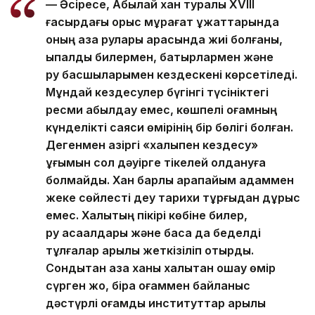
— Әсіресе, Абылай хан туралы XVIII
ғасырдағы орыс мұрағат құжаттарында
оның қазақ рулары арасында жиі болғаны,
ықпалды билермен, батырлармен және
ру басшыларымен кездескені көрсетіледі.
Мұндай кездесулер бүгінгі түсініктегі
ресми қабылдау емес, көшпелі қоғамның
күнделікті саяси өмірінің бір бөлігі болған.
Дегенмен қазіргі «халықпен кездесу»
ұғымын сол дәуірге тікелей қолдануға
болмайды. Хан барлық қарапайым адаммен
жеке сөйлесті деу тарихи тұрғыдан дұрыс
емес. Халықтың пікірі көбіне билер,
ру ақсақалдары және басқа да беделді
тұлғалар арқылы жеткізіліп отырды.
Сондықтан қазақ ханы халықтан оқшау өмір
сүрген жоқ, бірақ қоғаммен байланыс
дәстүрлі қоғамдық институттар арқылы