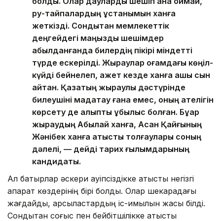
болды. Олар дауларды шешіп қана қоймай,
ру-тайпалардың ұстанымын ханға
жеткізді. Сондықтан мемлекеттік
деңгейдегі маңызды шешімдер
қабылданғанда билердің пікірі міндетті
түрде ескерілді. Жыраулар қоғамдағы көңіл-
күйді бейнелеп, қажет кезде ханға ашық сын
айтқан. Қазақтың жыраулық дәстүрінде
билеушіні мадақтау ғана емес, оның қателігін
көрсету де қалыпты құбылыс болған. Бұқар
жыраудың Абылай ханға, Асан Қайғының
Жәнібек ханға қатысты толғаулары соның
дәлелі, — дейді тарих ғылымдарының
кандидаты.
Ал батырлар әскери қауіпсіздікке қатысты негізгі
ақпарат көздерінің бірі болды. Олар шекарадағы
жағдайды, қарсыластардың іс-қимылын жақсы білді.
Сондықтан соғыс пен бейбітшілікке қатысты