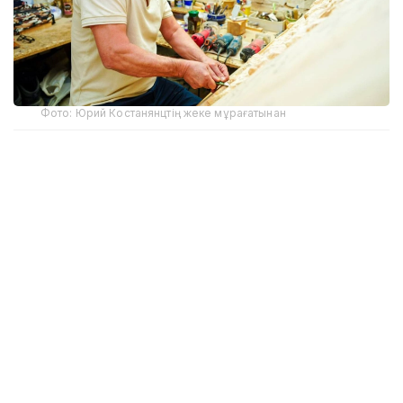
Фото: Юрий Костанянцтің жеке мұрағатынан
Бұрынғы командир, қазіргі мүсінші
Юрий Костанянц 1990 жылға дейін тікұшақ
командирі болып қызмет атқарған. Авиация
саласынан кеткен соң ағаш ұсталығына бет бұрды.
Осылайша бұрынғы хоббиін кәсіпке айналдырды.