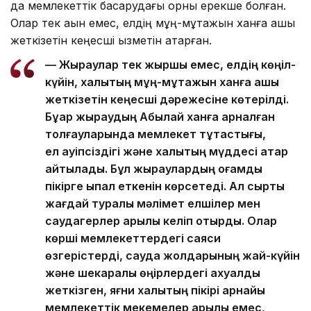
да мемлекеттік басқарудағы орны ерекше болған.
Олар тек ақын емес, елдің мұң-мұқтажын ханға ашық
жеткізетін кеңесші қызметін атқарған.
— Жыраулар тек жыршы емес, елдің көңіл-
күйін, халықтың мұң-мұқтажын ханға ашық
жеткізетін кеңесші дәрежесіне көтерілді.
Бұқар жыраудың Абылай ханға арналған
толғауларында мемлекет тұтастығы,
ел қауіпсіздігі және халықтың мүддесі қатар
айтылады. Бұл жыраулардың қоғамдық
пікірге ықпал еткенін көрсетеді. Ал сыртқы
жағдай туралы мәлімет елшілер мен
саудагерлер арқылы келіп отырды. Олар
көрші мемлекеттердегі саяси
өзгерістерді, сауда жолдарының жай-күйін
және шекаралық өңірлердегі ахуалды
жеткізген, яғни халықтың пікірі арнайы
мемлекеттік мекемелер арқылы емес,