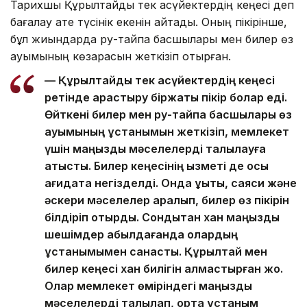
Тарихшы Құрылтайды тек ақсүйектердің кеңесі деп
бағалау қате түсінік екенін айтады. Оның пікірінше,
бұл жиындарда ру-тайпа басшылары мен билер өз
қауымының көзқарасын жеткізіп отырған.
— Құрылтайды тек ақсүйектердің кеңесі
ретінде қарастыру біржақты пікір болар еді.
Өйткені билер мен ру-тайпа басшылары өз
қауымының ұстанымын жеткізіп, мемлекет
үшін маңызды мәселелерді талқылауға
қатысты. Билер кеңесінің қызметі де осы
қағидатқа негізделді. Онда құқықтық, саяси және
әскери мәселелер қаралып, билер өз пікірін
білдіріп отырды. Сондықтан хан маңызды
шешімдер қабылдағанда олардың
ұстанымымен санасты. Құрылтай мен
билер кеңесі хан билігін алмастырған жоқ.
Олар мемлекет өміріндегі маңызды
мәселелерді талқылап, ортақ ұстаным