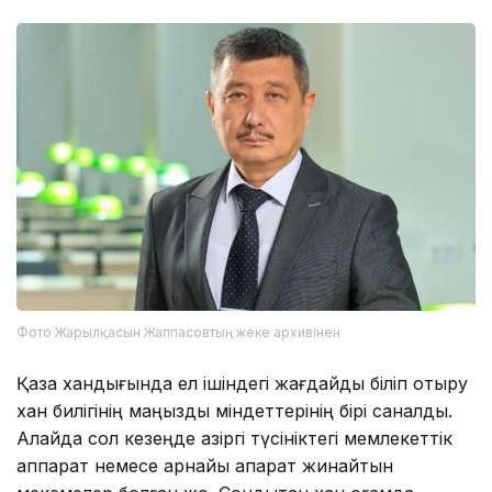
Фото Жарылқасын Жаппасовтың жеке архивінен
Қазақ хандығында ел ішіндегі жағдайды біліп отыру
хан билігінің маңызды міндеттерінің бірі саналды.
Алайда сол кезеңде қазіргі түсініктегі мемлекеттік
аппарат немесе арнайы ақпарат жинайтын