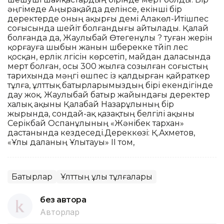
әңгімеде Аңырақайда делінсе, екінші бір
деректерде оның ақырғы демі Алакөл-Итішпес
соғысында шейіт болғандығы айтылады. Қалай
болғанда да, Жаулыбай Өтегенұлы ? туған жерін
қорғауға шыбын жанын шүберекке түйіп үлес
қосқан, ерлік үлгісін көрсетіп, майдан даласында
мерт болған, осы 300 жылға созылған соғыстың
тарихында мәңгі өшпес із қалдырған қайраткер
тұлға, ұлттық батырларымыздың бірі екендігінде
дау жоқ. Жаулыбай батыр жайындағы деректер
халық ақыны Қалабай Назарұлының бір
жырында, сондай-ақ қазақтың белгілі ақыны
Серікбай Оспанұлының «Жәнібек тархан»
дастанында кездеседі.Дереккөзі: Қ.Ахметов,
«Ұлы даланың Ұлытауы» ІІ том,
Батырлар
Ұлттың ұлы тұлғалары
без автора
Авторлар