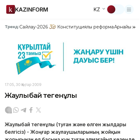
KAZINFORM
KZ
Сайлау-2026
Конституциялық реформа
Арнайы жо
Тренд:
17:05, 30 Қаңтар 2009
Жаулыбай Өтегенұлы
Жаулыбай Өтегенұлы (туған және өлген жылдары
белгісіз) - Жоңғар жаулаушыларының жойқын
жорығынан ел басына күн туған алмағайып кезеңде