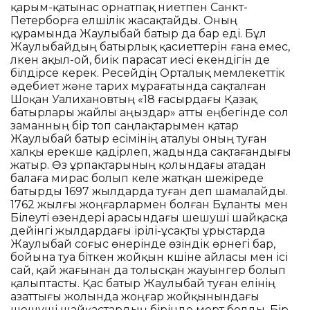
қарым-қатынас орнатпақ ниетпен Санкт-
Петерборға елшілік жасақтайды. Оның
құрамында Жаулыбай батыр да бар еді. Бұл
Жаулыбайдың батырлық қасиеттерін ғана емес,
үлкен ақыл-ой, биік парасат иесі екендігін де
білдірсе керек. Ресейдің Орталық мемлекеттік
әдебиет және тарих мұрағатында сақталған
Шоқан Уалихановтың «18 ғасырдағы Қазақ
батырлары жайлы аңыздар» атты еңбегінде сол
заманның бір топ саңлақтарымен қатар
Жаулыбай батыр есімінің аталуы оның туған
халқы ерекше қадірлеп, жадында сақтағандығы
жатыр. Өз ұрпақтарының қолындағы атадан
балаға мирас болып келе жатқан шежіреде
батырды 1697 жылдарда туған деп шамалайды.
1762 жылғы жоңғарлармен болған Бұланты мен
Білеуті өзендері арасындағы шешуші шайқасқа
дейінгі жылдардағы ірілі-ұсақты ұрыстарда
Жаулыбай соғыс өнерінде өзіндік өрнегі бар,
бойына туа біткен жойқын күшіне айласы мен ісі
сай, қай жағынан да толысқан жауынгер болып
қалыптасты. Қас батыр Жаулыбай туған елінің
азаттығы жолында жоңғар жойқынындағы
шешуші шайқастардың бірінде мерт болды. Бір