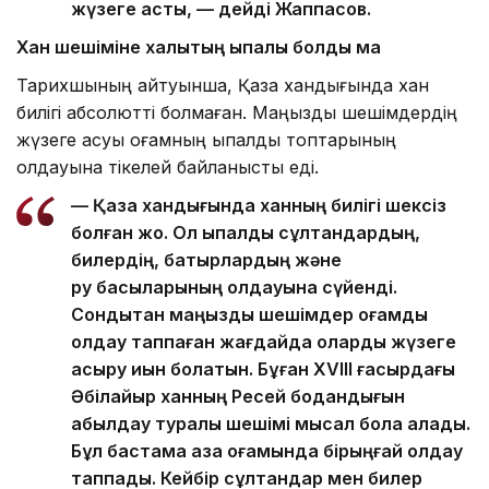
жүзеге асты, — дейді Жаппасов.
Хан шешіміне халықтың ықпалы болды ма
Тарихшының айтуынша, Қазақ хандығында хан
билігі абсолютті болмаған. Маңызды шешімдердің
жүзеге асуы қоғамның ықпалды топтарының
қолдауына тікелей байланысты еді.
— Қазақ хандығында ханның билігі шексіз
болған жоқ. Ол ықпалды сұлтандардың,
билердің, батырлардың және
ру басыларының қолдауына сүйенді.
Сондықтан маңызды шешімдер қоғамдық
қолдау таппаған жағдайда оларды жүзеге
асыру қиын болатын. Бұған XVIII ғасырдағы
Әбілқайыр ханның Ресей бодандығын
қабылдау туралы шешімі мысал бола алады.
Бұл бастама қазақ қоғамында бірыңғай қолдау
таппады. Кейбір сұлтандар мен билер