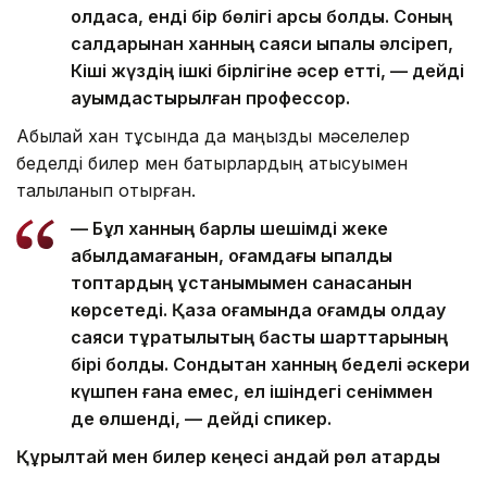
қолдаса, енді бір бөлігі қарсы болды. Соның
салдарынан ханның саяси ықпалы әлсіреп,
Кіші жүздің ішкі бірлігіне әсер етті, — дейді
қауымдастырылған профессор.
Абылай хан тұсында да маңызды мәселелер
беделді билер мен батырлардың қатысуымен
талқыланып отырған.
— Бұл ханның барлық шешімді жеке
қабылдамағанын, қоғамдағы ықпалды
топтардың ұстанымымен санасқанын
көрсетеді. Қазақ қоғамында қоғамдық қолдау
саяси тұрақтылықтың басты шарттарының
бірі болды. Сондықтан ханның беделі әскери
күшпен ғана емес, ел ішіндегі сеніммен
де өлшенді, — дейді спикер.
Құрылтай мен билер кеңесі қандай рөл атқарды