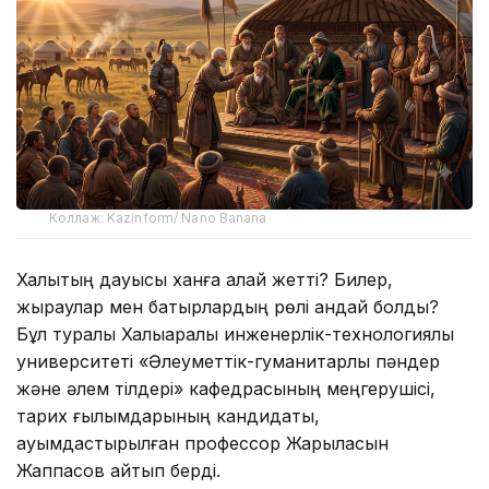
Коллаж: Kazinform/ Nano Banana
Халықтың дауысы ханға қалай жетті? Билер,
жыраулар мен батырлардың рөлі қандай болды?
Бұл туралы Халықаралық инженерлік-технологиялық
университеті «Әлеуметтік-гуманитарлық пәндер
және әлем тілдері» кафедрасының меңгерушісі,
тарих ғылымдарының кандидаты,
қауымдастырылған профессор Жарылқасын
Жаппасов айтып берді.