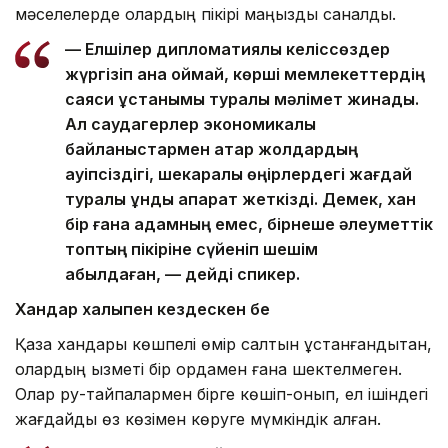
мәселелерде олардың пікірі маңызды саналды.
— Елшілер дипломатиялық келіссөздер
жүргізіп қана қоймай, көрші мемлекеттердің
саяси ұстанымы туралы мәлімет жинады.
Ал саудагерлер экономикалық
байланыстармен қатар жолдардың
қауіпсіздігі, шекаралық өңірлердегі жағдай
туралы құнды ақпарат жеткізді. Демек, хан
бір ғана адамның емес, бірнеше әлеуметтік
топтың пікіріне сүйеніп шешім
қабылдаған, — дейді спикер.
Хандар халықпен кездескен бе
Қазақ хандары көшпелі өмір салтын ұстанғандықтан,
олардың қызметі бір ордамен ғана шектелмеген.
Олар ру-тайпалармен бірге көшіп-қонып, ел ішіндегі
жағдайды өз көзімен көруге мүмкіндік алған.