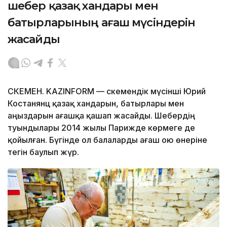
шебер қазақ хандары мен
батырларының ағаш мүсіндерін
жасайды
ӨСКЕМЕН. KAZINFORM — Өскемендік мүсінші Юрий
Костанянц қазақ хандарын, батырлары мен
аңыздарын ағашқа қашап жасайды. Шебердің
туындылары 2014 жылы Парижде көрмеге де
қойылған. Бүгінде ол балаларды ағаш ою өнеріне
тегін баулып жүр.