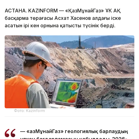
АСТАНА. KAZINFORM — «ҚазМұнайГаз» ҰК АҚ
басқарма төрағасы Асхат Хасенов алдағы іске
асатын ірі кен орнына қатысты түсінік берді.
Фото: Kazinform
— «ҚазМұнайГаз» геологиялық барлаудың
үлкен бағдарламасын қабылдады. 2026-