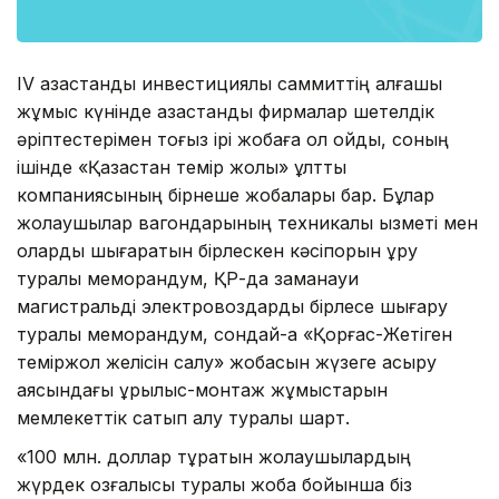
IV қазақстандық инвестициялық саммиттің алғашқы
жұмыс күнінде қазақстандық фирмалар шетелдік
әріптестерімен тоғыз ірі жобаға қол қойды, соның
ішінде «Қазақстан темір жолы» ұлттық
компаниясының бірнеше жобалары бар. Бұлар
жолаушылар вагондарының техникалық қызметі мен
оларды шығаратын бірлескен кәсіпорын құру
туралы меморандум, ҚР-да заманауи
магистральді электровоздарды бірлесе шығару
туралы меморандум, сондай-ақ «Қорғас-Жетіген
теміржол желісін салу» жобасын жүзеге асыру
аясындағы құрылыс-монтаж жұмыстарын
мемлекеттік сатып алу туралы шарт.
«100 млн. доллар тұратын жолаушылардың
жүрдек қозғалысы туралы жоба бойынша біз