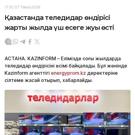
17:10, 07 Тамыз 2026
Қазақстанда теледидар өндірісі
жарты жылда үш есеге жуық өсті
АСТАНА. KAZINFORM – Елімізде соңғы жылдарда
теледидар өндірісінің өсімі байқалады. Бұл жөнінде
Kazinform агенттігі
energyprom.kz
деректеріне
сілтеме жасай отырып, хабарлайды.