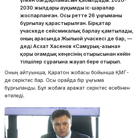
2030 жылдары ауқымды іс-шаралар
жоспарланған. Осы ретте 26 ұңғыманы
бұрғылау қарастырылған. Бірқатар
учаскеде сейсмикалық барлау қамтылады,
оның арасында Жылыой учаскесі де бар, —
деді Асхат Хасенов «Самұрық-Қазына»
қоры Қоғамдық кеңесінің отырысынан кейін
тілшілер сұрағына жауап бере отырып.
Оның айтуынша, Қаратон жобасы бойынша ҚМГ-
де серіктес бар. Осы орайда бір ұңғыма
бұрғыланды. Бұл жобаға қаражат серіктес есебінен
өтеледі.