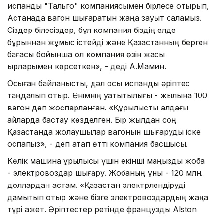
испандық "Тальго" компаниясымен бірлесе отырып,
Астанада вагон шығаратын жаңа зауыт саламыз.
Сіздер білесіздер, бұл компания біздің елде
бұрыннан жұмыс істейді және Қазақстанның берген
бағасы бойынша ол компания өзін жақсы
қырларымен көрсеткен», - деді А.Мамин.
Осыған байланысты, дәл осы испандық әріптес
таңдалып отыр. Өнімнің қуатытылығы - жылына 100
вагон деп жоспарланған. «Құрылысты алдағы
айларда бастау көзделген. Бір жылдан соң
Қазақстанда жолаушылар вагонын шығаруды іске
қоспақпыз», - деп атап өтті компания басшысы.
Көлік машина құрылысы үшін екінші маңызды жоба
- электровоздар шығару. Жобаның құны - 120 млн.
доллардан астам. «Қазақстан электрлендіруді
дамытып отыр және бізге электровоздардың жаңа
түрі қажет. Әріптестер ретінде француздық Alston