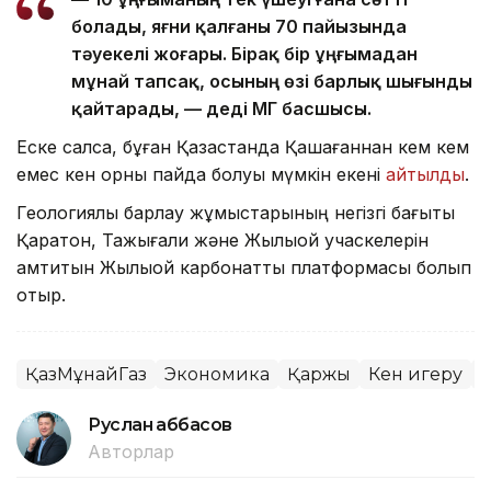
болады, яғни қалғаны 70 пайызында
тәуекелі жоғары. Бірақ бір ұңғымадан
мұнай тапсақ, осының өзі барлық шығынды
қайтарады, — деді ҚМГ басшысы.
Еске салсақ, бұған Қазақстанда Қашағаннан кем кем
емес кен орны пайда болуы мүмкін екені
айтылды
.
Геологиялық барлау жұмыстарының негізгі бағыты
Қаратон, Тажығали және Жылыой учаскелерін
қамтитын Жылыой карбонатты платформасы болып
отыр.
ҚазМұнайГаз
Экономика
Қаржы
Кен игеру
Ж
Руслан Ғаббасов
Авторлар