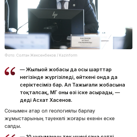
Фото: Солтан Жексенбеков / Kazinform
— Жылыой жобасы да осы шарттар
негізінде жүргізіледі, өйткені онда да
серіктесіміз бар. Ал Тажығали жобасына
тоқталсақ, ҚМГ оны өзі іске асырады, —
деді Асхат Хасенов.
Сонымен қатар ол геологиялық барлау
жұмыстарының тәуекелі жоғары екенін еске
салды.
— 10 ұңғыманың тек үшеуі ғана сәтті