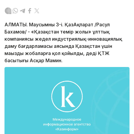
АЛМАТЫ. Маусымның 3-і. ҚазАқпарат /Расул
Бахамов/ - «Қазақстан темір жолы» ұлттық
компаниясы жедел индустриялық-инновациялық
даму бағдарламасы аясында Қазақстан үшін
маңызды жобаларға қол қойылды, деді ҚТЖ
басытығы Асқар Мамин.