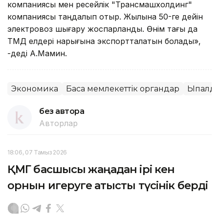
компаниясы мен ресейлік "Трансмашхолдинг"
компаниясы таңдалып отыр. Жылына 50-ге дейін
электровоз шығару жоспарланды. Өнім тағы да
ТМД елдері нарығына экспортталатын болады»,
-деді А.Мамин.
Экономика
Басқа мемлекеттік органдар
Ықпалда
без автора
Авторлар
18:06, 07 Тамыз 2026
ҚМГ басшысы жаңадан ірі кен
орнын игеруге қатысты түсінік берді