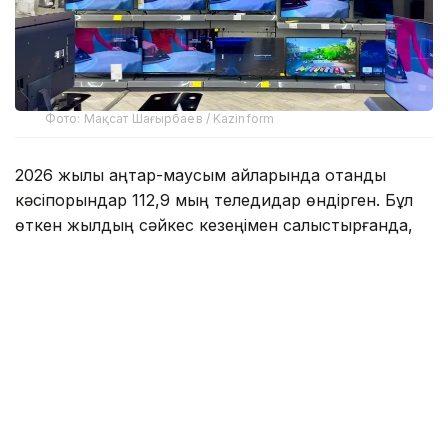
Фото: Мақсат Шағырбаев / Kazinform
2026 жылы қаңтар-маусым айларында отандық
кәсіпорындар 112,9 мың теледидар өндірген. Бұл
өткен жылдың сәйкес кезеңімен салыстырғанда,
2,9 есе көп.
Сонымен қатар, зерттеуде бұл 2015 жылдан бері
жылдың алғашқы алты айындағы ең жоғары
көрсеткіш екені атап өтілген. Дегенмен, қазіргі
өндіріс көлемі өткен онжылдықтың басындағы
рекордтық деңгейден әлі де айтарлықтай төмен.
Мәселен, 2013 жылы Қазақстанда 580 мыңға жуық
теледидар шығарылған болатын.