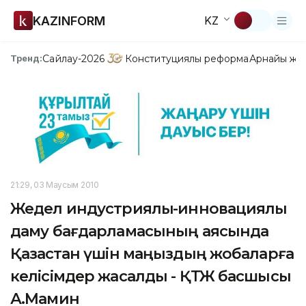
KAZINFORM
KZ
Сайлау-2026
Конституциялық реформа
Арнайы жо
Тренд:
21:29, 03 Маусым 2010
Жедел индустриялық-инновациялық
даму бағдарламасының аясында
Қазақстан үшін маңыздың жобаларға
келісімдер жасалды - ҚТЖ басшысы
А.Мамин