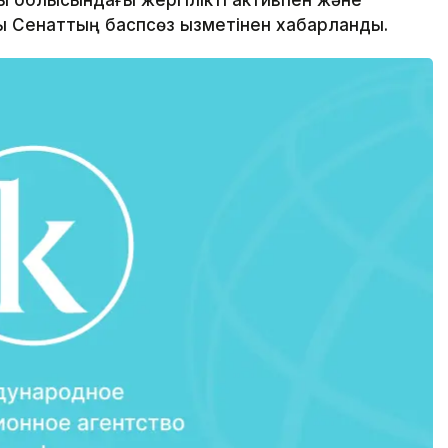
ы облысындағы жергілікті активпен және
ы Сенаттың баспсөз қызметінен хабарланды.