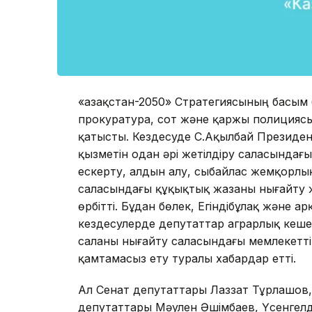
«Қазақстан-2050» Стратегиясының басым
прокуратура, сот және қаржы полициясы,
қатысты. Кездесуде С.Ақылбай Президен
қызметін одан әрі жетілдіру саласындағ
ескерту, алдын алу, сыбайлас жемқорлы
саласындағы құқықтық жазаны нығайту ж
өрбітті. Бұдан бөлек, Егіндібұлақ және
кездесулерде депутаттар аграрлық кешенд
саланы нығайту саласындағы мемлекетті
қамтамасыз ету туралы хабардар етті.
Ал Сенат депутаттары Лаззат Тұрлашов,
депутаттары Мәулен Әшімбаев, Үсенгелд