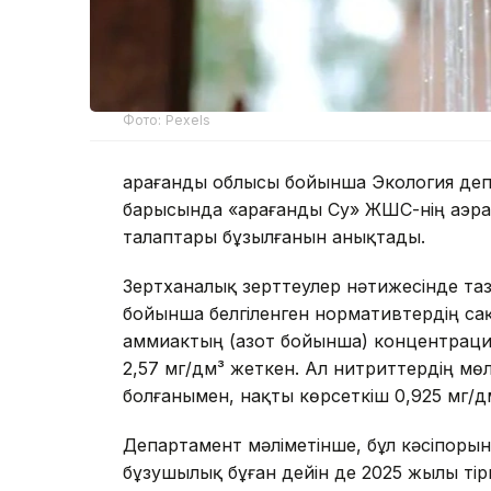
Фото: Pexels
Қарағанды облысы бойынша Экология де
барысында «Қарағанды Су» ЖШС-нің аэр
талаптары бұзылғанын анықтады.
Зертханалық зерттеулер нәтижесінде таз
бойынша белгіленген нормативтердің сақ
аммиактың (азот бойынша) концентрация
2,57 мг/дм³ жеткен. Ал нитриттердің м
болғанымен, нақты көрсеткіш 0,925 мг/д
Департамент мәліметінше, бұл кәсіпоры
бұзушылық бұған дейін де 2025 жылы тір