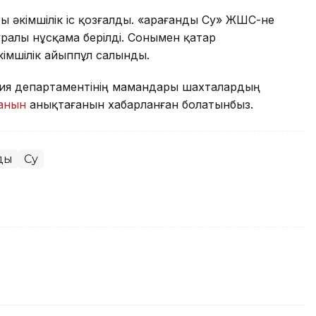
ы әкімшілік іс қозғалды. «Қарағанды Су» ЖШС-не
алы нұсқама берілді. Сонымен қатар
кімшілік айыппұл салынды.
гия департаментінің мамандары шахталардың
ғанын
анықтағанын хабарланған болатынбыз.
ды
Су