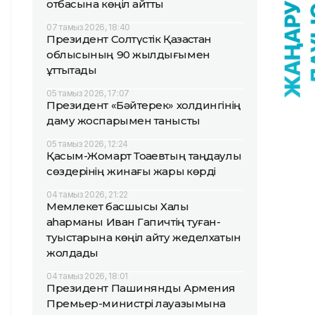
отбасына көңіл айтты
07 тамыз 2026, 18:40
Президент Солтүстік Қазақстан
облысының 90 жылдығымен
құттықтады
05 тамыз 2026, 17:07
Президент «Бәйтерек» холдингінің
даму жоспарымен танысты
05 тамыз 2026, 12:24
Қасым-Жомарт Тоқаевтың таңдаулы
сөздерінің жинағы жарық көрді
04 тамыз 2026, 21:22
Мемлекет басшысы Халық
қаһарманы Иван Гапичтің туған-
туыстарына көңіл айту жеделхатын
жолдады
04 тамыз 2026, 18:01
Президент Пашинянды Армения
Премьер-министрі лауазымына