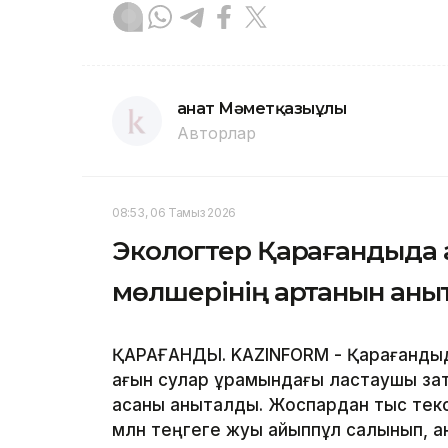
Қанат Мәметқазыұлы
Авторлар
08:53, 06 Тамыз 2026
Экологтер Қарағандыда 
мөлшерінің артқанын аны
ҚАРАҒАНДЫ. KAZINFORM - Қарағандыд
ағын сулар құрамындағы ластаушы за
асқаны анықталды. Жоспардан тыс те
млн теңгеге жуық айыппұл салынып, 