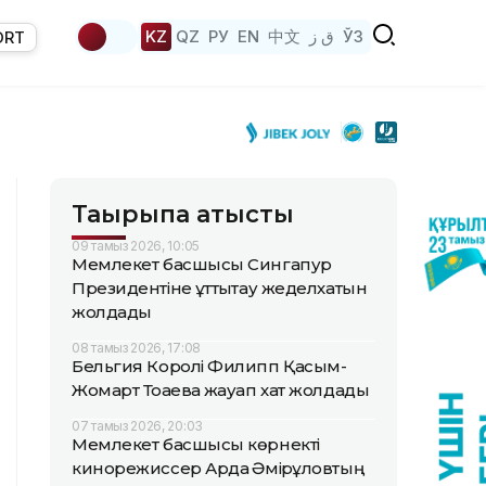
KZ
QZ
РУ
EN
中文
ق ز
ЎЗ
ORT
Тақырыпқа қатысты
09 тамыз 2026, 10:05
Мемлекет басшысы Сингапур
Президентіне құттықтау жеделхатын
жолдады
08 тамыз 2026, 17:08
Бельгия Королі Филипп Қасым-
Жомарт Тоқаевқа жауап хат жолдады
07 тамыз 2026, 20:03
Мемлекет басшысы көрнекті
кинорежиссер Ардақ Әмірқұловтың