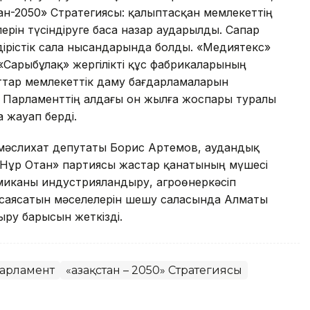
тан-2050» Стратегиясы: қалыптасқан мемлекеттің
рін түсіндіруге баса назар аударылды. Сапар
дірістік сала нысандарында болды. «Медиятекс»
с», «Сарыбұлақ» жергілікті құс фабрикаларының
тар мемлекеттік даму бағдарламаларын
 Парламенттің алдағы он жылға жоспары туралы
 жауап берді.
 мәслихат депутаты Борис Артемов, аудандық
«Нұр Отан» партиясы жастар қанатының мүшесі
миканы индустрияландыру, агроөнеркәсіп
р саясатын мәселелерін шешу саласында Алматы
ыру барысын жеткізді.
арламент
«Қазақстан – 2050» Стратегиясы