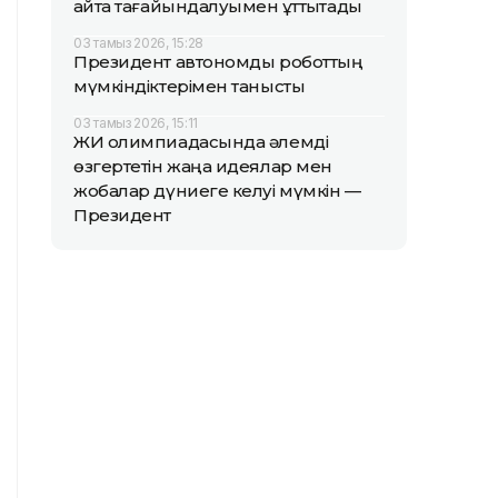
қайта тағайындалуымен құттықтады
03 тамыз 2026, 15:28
Президент автономды роботтың
мүмкіндіктерімен танысты
03 тамыз 2026, 15:11
ЖИ олимпиадасында әлемді
өзгертетін жаңа идеялар мен
жобалар дүниеге келуі мүмкін —
Президент