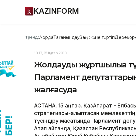
KAZINFORM
Ақорда
Тағайындау
Заң және тәртіп
Дерекқор
Тренд:
18:17, 15 Қаңтар 2013
Жолдауды жұртшылыққа тү
Парламент депутаттарын
жалғасуда
АСТАНА. 15 қаңтар. ҚазАқпарат - Елбас
стратегиясы-қалыптасқан мемлекетті
түсіндіру мақсатында Парламент деп
Атап айтқанда, Қазақстан Республика