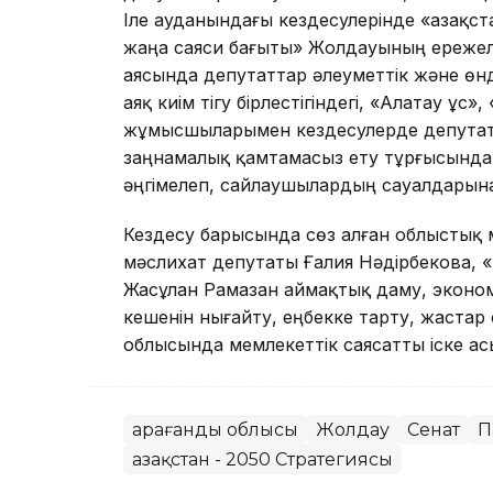
Іле ауданындағы кездесулерінде «Қазақс
жаңа саяси бағыты» Жолдауының ережеле
аясында депутаттар әлеуметтік және өн
аяқ киім тігу бірлестігіндегі, «Алатау Құ
жұмысшыларымен кездесулерде депутат
заңнамалық қамтамасыз ету тұрғысында
әңгімелеп, сайлаушылардың сауалдарына
Кездесу барысында сөз алған облыстық
мәслихат депутаты Ғалия Нәдірбекова, 
Жасұлан Рамазан аймақтық даму, эконо
кешенін нығайту, еңбекке тарту, жаста
облысында мемлекеттік саясатты іске ас
Қарағанды облысы
Жолдау
Сенат
П
Қазақстан - 2050 Стратегиясы