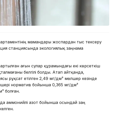
партаментінің мамандары жоспардан тыс тексеру
ация станциясында экологиялық заңнама
артылған ағын сулар құрамындағы екі көрсеткіш
талмағаны белгілі болды. Атап айтқанда,
сы рұқсат етілген 2,49 мг/дм³ мөлшер кезінде
өлшері норматив бойынша 0,365 мг/дм³
м³ болған.
нда аммонийлі азот бойынша осындай заң
келген.