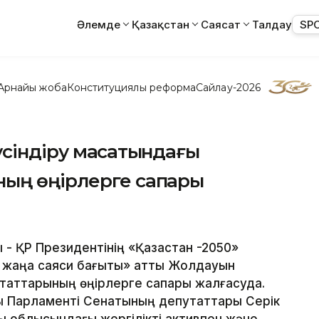
Әлемде
Қазақстан
Саясат
Талдау
SP
Арнайы жоба
Конституциялық реформа
Сайлау-2026
сіндіру мақсатындағы
ың өңірлерге сапары
ы - ҚР Президентінің «Қазақстан -2050»
ң жаңа саяси бағыты» атты Жолдауын
утаттарының өңірлерге сапары жалғасуда.
сы Парламенті Сенатының депутаттары Серік