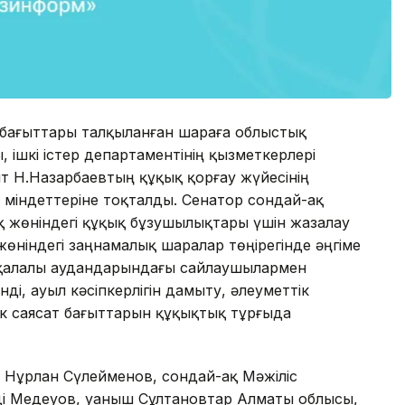
 бағыттары талқыланған шараға облыстық
 ішкі істер департаментінің қызметкерлері
т Н.Назарбаевтың құқық қорғау жүйесінің
ы міндеттеріне тоқталды. Сенатор сондай-ақ
қ жөніндегі құқық бұзушылықтары үшін жазалау
өніндегі заңнамалық шаралар төңірегінде әңгіме
 Қарқалалы аудандарындағы сайлаушылармен
і, ауыл кәсіпкерлігін дамыту, әлеуметтік
к саясат бағыттарын құқықтық тұрғыда
 Нұрлан Сүлейменов, сондай-ақ Мәжіліс
і Медеуов, Қуаныш Сұлтановтар Алматы облысы,