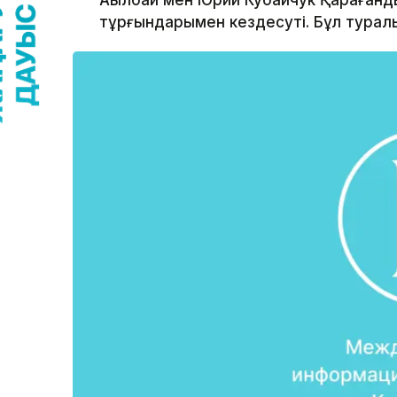
Ақылбай мен Юрий Кубайчук Қарағанд
тұрғындарымен кездесуті. Бұл турал