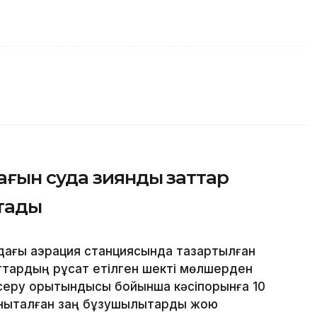
ағын суда зиянды заттар
қтады
ағы аэрация станциясында тазартылған
ттардың рұқсат етілген шекті мөлшерден
ксеру қорытындысы бойынша кәсіпорынға 10
анықталған заң бұзушылықтарды жою