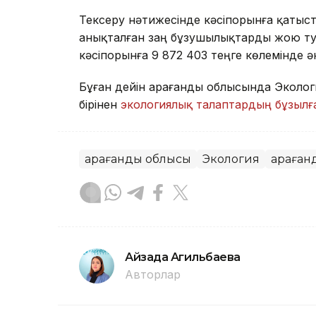
Тексеру нәтижесінде кәсіпорынға қатыст
анықталған заң бұзушылықтарды жою тур
кәсіпорынға 9 872 403 теңге көлемінде ә
Бұған дейін Қарағанды облысында Эколо
бірінен
экологиялық талаптардың бұзыл
Қарағанды облысы
Экология
Қараған
Айзада Агильбаева
Авторлар