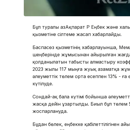
Бұл туралы ҚазАқпарат ҚР Еңбек және хал
қызметіне сілтеме жасап хабарлайды.
Баспасөз қызметінің хабарлауынша, Ме
шеңберінде жұмысынан айырылған жағдай
қолданылатын табысты алмастыру коэффи
2023 жылы 117 мыңға жуық азаматқа жұ
әлеуметтік төлем орта есеппен 13% - ғ
күтілуде.
Сондай-ақ бала күтімі бойынша әлеуметті
жасқа дейін ұзартылды. Биыл бұл төлем
жоспарлануда.
Бұдан бөлек, еңбекке қабілеттілігінен 