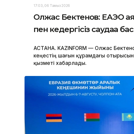
17:03, 06 Тамыз 2026
Олжас Бектенов: ЕАЭО а
пен кедергісіз саудаға б
АСТАНА. KAZINFORM — Олжас Бектено
кеңестің шағын құрамдағы отырысына
қызметі хабарлады.