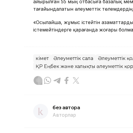
айырылған 55 мың отбасыға базалық ме
тағайындалатын әлеуметтік төлемдердің 
«Осылайша, жұмыс істейтін азаматтард
істемейтіндерге қарағанда жоғары болма
Үкімет
Әлеуметтік сала
Әлеуметтік қ
ҚР Еңбек және халықты әлеуметтік қор
без автора
Авторлар