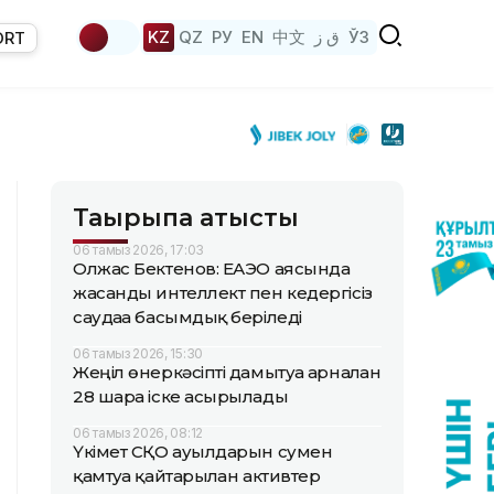
KZ
QZ
РУ
EN
中文
ق ز
ЎЗ
ORT
Тақырыпқа қатысты
06 тамыз 2026, 17:03
Олжас Бектенов: ЕАЭО аясында
жасанды интеллект пен кедергісіз
саудаға басымдық беріледі
06 тамыз 2026, 15:30
Жеңіл өнеркәсіпті дамытуға арналған
28 шара іске асырылады
06 тамыз 2026, 08:12
Үкімет СҚО ауылдарын сумен
қамтуға қайтарылған активтер