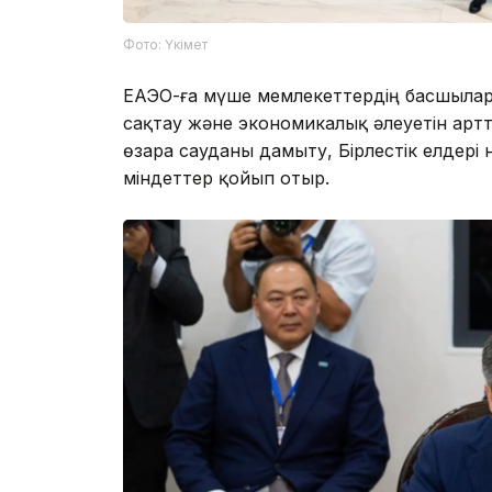
Фото: Үкімет
ЕАЭО-ға мүше мемлекеттердің басшыла
сақтау және экономикалық әлеуетін арт
өзара сауданы дамыту, Бірлестік елдері
міндеттер қойып отыр.