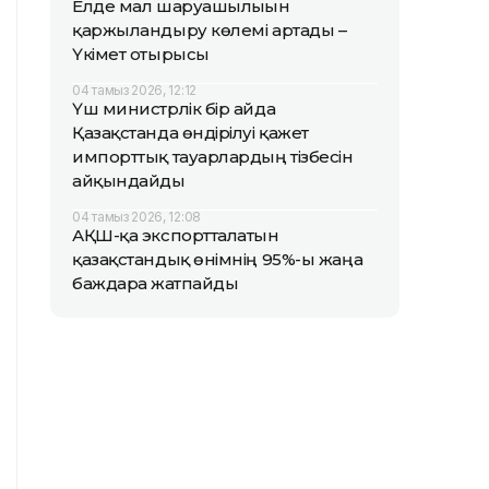
Елде мал шаруашылығын
қаржыландыру көлемі артады –
Үкімет отырысы
04 тамыз 2026, 12:12
Үш министрлік бір айда
Қазақстанда өндірілуі қажет
импорттық тауарлардың тізбесін
айқындайды
04 тамыз 2026, 12:08
АҚШ-қа экспортталатын
қазақстандық өнімнің 95%-ы жаңа
баждарға жатпайды