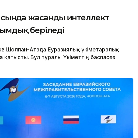
ясында жасанды интеллект
асымдық беріледі
в Шолпан-Атада Еуразиялық үкіметаралық
 қатысты. Бұл туралы Үкіметтің баспасөз