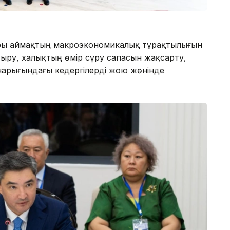
ры аймақтың макроэкономикалық тұрақтылығын
тыру, халықтың өмір сүру сапасын жақсарту,
 нарығындағы кедергілерді жою жөнінде