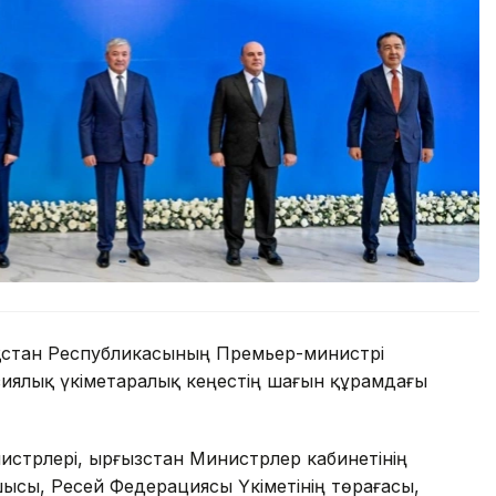
ақстан Республикасының Премьер-министрі
иялық үкіметаралық кеңестің шағын құрамдағы
стрлері, Қырғызстан Министрлер кабинетінің
шысы, Ресей Федерациясы Үкіметінің төрағасы,