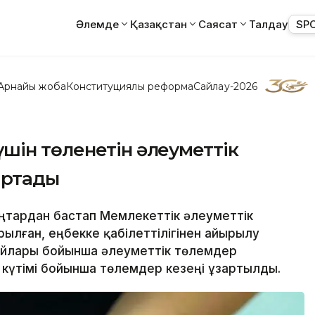
Әлемде
Қазақстан
Саясат
Талдау
SP
Арнайы жоба
Конституциялық реформа
Сайлау-2026
шін төленетін әлеуметтік
артады
аңтардан бастап Мемлекеттік әлеуметтік
лған, еңбекке қабілеттілігінен айырылу
йлары бойынша әлеуметтік төлемдер
 күтімі бойынша төлемдер кезеңі ұзартылды.