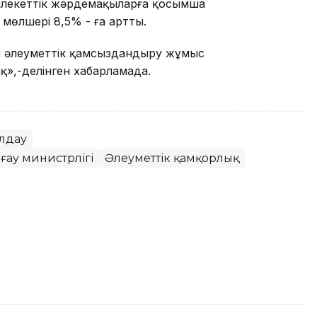
млекеттік жәрдемақыларға қосымша
мөлшері 8,5% - ға артты.
ы әлеуметтік қамсыздандыру жұмыс
қ»,-делінген хабарламада.
олдау
ғау министрлігі
Әлеуметтік қамқорлық