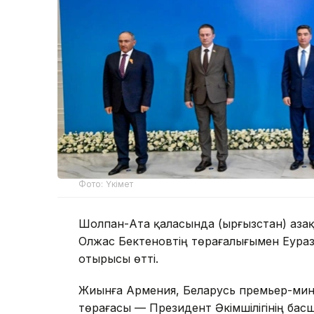
Фото: Үкімет
Шолпан-Ата қаласында (Қырғызстан) Қаз
Олжас Бектеновтің төрағалығымен Еураз
отырысы өтті.
Жиынға Армения, Беларусь премьер-мини
төрағасы — Президент Әкімшілігінің бас