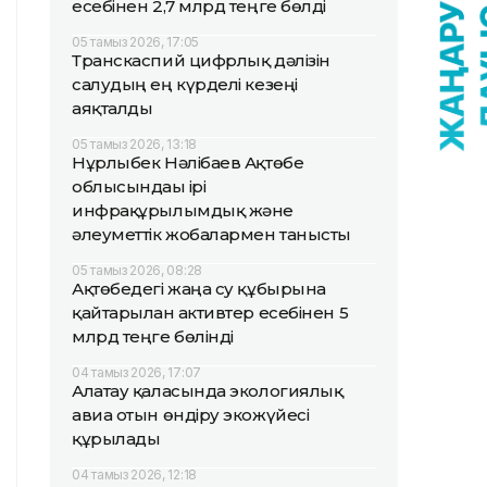
есебінен 2,7 млрд теңге бөлді
05 тамыз 2026, 17:05
Транскаспий цифрлық дәлізін
салудың ең күрделі кезеңі
аяқталды
05 тамыз 2026, 13:18
Нұрлыбек Нәлібаев Ақтөбе
облысындағы ірі
инфрақұрылымдық және
әлеуметтік жобалармен танысты
05 тамыз 2026, 08:28
Ақтөбедегі жаңа су құбырына
қайтарылған активтер есебінен 5
млрд теңге бөлінді
04 тамыз 2026, 17:07
Алатау қаласында экологиялық
авиа отын өндіру экожүйесі
құрылады
04 тамыз 2026, 12:18