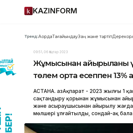
KAZINFORM
Ақорда
Тағайындау
Заң және тәртіп
Дерекқор
Тренд:
09:51, 06 Қаңтар 2023
Жұмысынан айырылғаны ү
төлем орта есеппен 13% 
АСТАНА. ҚазАқпарат - 2023 жылғы 1 қ
сақтандыру қорынан жұмысынан айыры
және асыраушысынан айырылу жағда
мөлшері ұлғайтылды, сондай-ақ бала