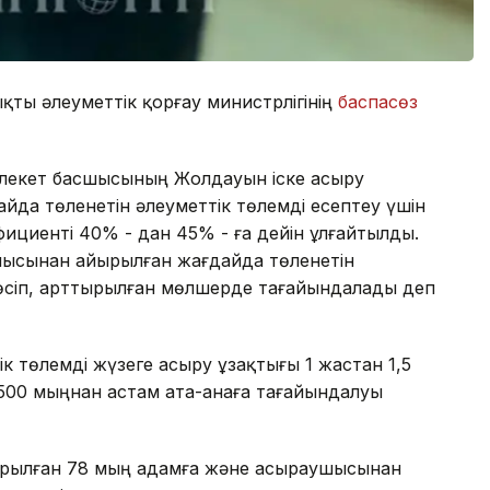
ықты әлеуметтік қорғау министрлігінің
баспасөз
млекет басшысының Жолдауын іске асыру
да төленетін әлеуметтік төлемді есептеу үшін
циенті 40% - дан 45% - ға дейін ұлғайтылды.
мысынан айырылған жағдайда төленетін
а өсіп, арттырылған мөлшерде тағайындалады деп
к төлемді жүзеге асыру ұзақтығы 1 жастан 1,5
 500 мыңнан астам ата-анаға тағайындалуы
айырылған 78 мың адамға және асыраушысынан