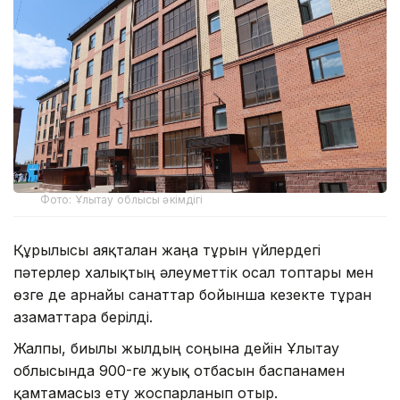
Фото: Ұлытау облысы әкімдігі
Құрылысы аяқталған жаңа тұрғын үйлердегі
пәтерлер халықтың әлеуметтік осал топтары мен
өзге де арнайы санаттар бойынша кезекте тұрған
азаматтарға берілді.
Жалпы, биылғы жылдың соңына дейін Ұлытау
облысында 900-ге жуық отбасын баспанамен
қамтамасыз ету жоспарланып отыр.