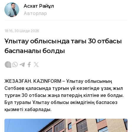
Асхат Райқұл
Авторлар
18:16, 30 Шілде 2026
Ұлытау облысында тағы 30 отбасы
баспаналы болды
ЖЕЗҚАЗҒАН. KAZINFORM – Ұлытау облысының
Сәтбаев қаласында тұрғын үй кезегінде ұзақ жыл
тұрған 30 отбасы жаңа пәтердің кілтіне ие болды.
Бұл туралы Ұлытау облысы әкімдігінің баспасөз
қызметі хабарлады.