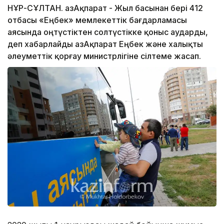
НҰР-СҰЛТАН. ҚазАқпарат - Жыл басынан бері 412
отбасы «Еңбек» мемлекеттік бағдарламасы
аясында оңтүстіктен солтүстікке қоныс аударды,
деп хабарлайды ҚазАқпарат Еңбек және халықты
әлеуметтік қорғау министрлігіне сілтеме жасап.