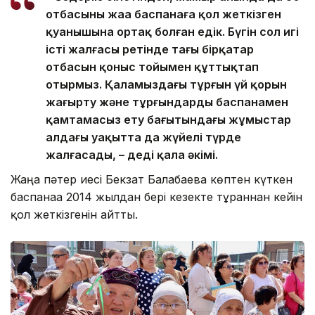
отбасының жаңа баспанаға қол жеткізген
қуанышына ортақ болған едік. Бүгін сол игі
істің жалғасы ретінде тағы бірқатар
отбасын қоныс тойымен құттықтап
отырмыз. Қаламыздағы тұрғын үй қорын
жаңғырту және тұрғындарды баспанамен
қамтамасыз ету бағытындағы жұмыстар
алдағы уақытта да жүйелі түрде
жалғасады, – деді қала әкімі.
Жаңа пәтер иесі Бекзат Балғабаева көптен күткен
баспанаға 2014 жылдан бері кезекте тұрғаннан кейін
қол жеткізгенін айтты.