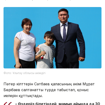
Фото: Ұлытау облысы әкімдігі
Пәтер кілттерін Сәтбаев қаласының әкімі Мұрат
Бөрібаев салтанатты түрде табыстап, қоныс
иелерін құттықтады.
– Өздеріңіз білетіндей, мамыр айында да 30