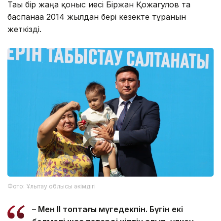
Тағы бір жаңа қоныс иесі Біржан Қожагулов та
баспанаға 2014 жылдан бері кезекте тұрғанын
жеткізді.
Фото: Ұлытау облысы әкімдігі
– Мен ІІ топтағы мүгедекпін. Бүгін екі