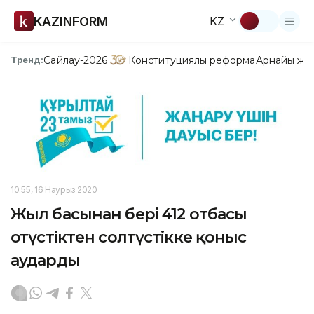
KAZINFORM
KZ
Сайлау-2026
Конституциялық реформа
Арнайы жо
Тренд:
10:55, 16 Наурыз 2020
Жыл басынан бері 412 отбасы
оңтүстіктен солтүстікке қоныс
аударды