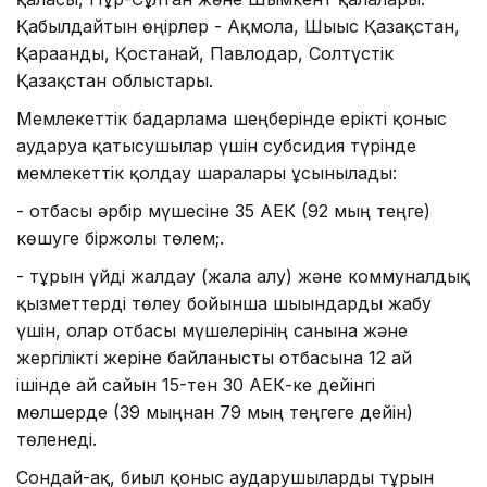
Қабылдайтын өңірлер - Ақмола, Шығыс Қазақстан,
Қарағанды, Қостанай, Павлодар, Солтүстік
Қазақстан облыстары.
Мемлекеттік бағдарлама шеңберінде ерікті қоныс
аударуға қатысушылар үшін субсидия түрінде
мемлекеттік қолдау шаралары ұсынылады:
- отбасы әрбір мүшесіне 35 АЕК (92 мың теңге)
көшуге біржолғы төлем;.
- тұрғын үйді жалдау (жалға алу) және коммуналдық
қызметтерді төлеу бойынша шығындарды жабу
үшін, олар отбасы мүшелерінің санына және
жергілікті жеріне байланысты отбасына 12 ай
ішінде ай сайын 15-тен 30 АЕК-ке дейінгі
мөлшерде (39 мыңнан 79 мың теңгеге дейін)
төленеді.
Сондай-ақ, биыл қоныс аударушыларды тұрғын