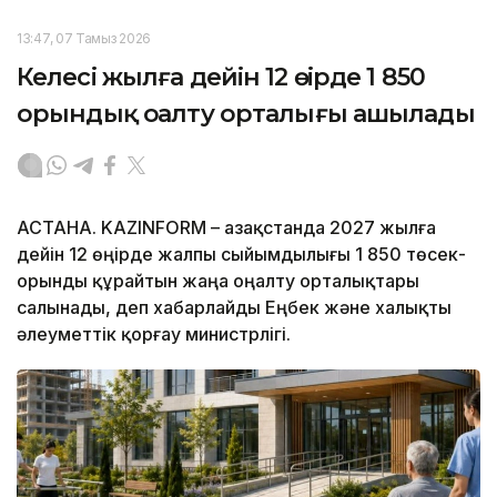
13:47, 07 Тамыз 2026
Келесі жылға дейін 12 өңірде 1 850
орындық оңалту орталығы ашылады
АСТАНА. KAZINFORM – Қазақстанда 2027 жылға
дейін 12 өңірде жалпы сыйымдылығы 1 850 төсек-
орынды құрайтын жаңа оңалту орталықтары
салынады, деп хабарлайды Еңбек және халықты
әлеуметтік қорғау министрлігі.