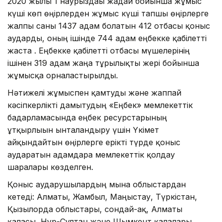
2020 жылғы 1 наурыздағы жағдай бойынша жұмыс
күші көп өңірлерден жұмыс күші тапшы өңірлерге
жалпы саны 1437 адам болатын 412 отбасы қоныс
аударды, оның ішінде 744 адам еңбекке қабілетті
жаста . Еңбекке қабілетті отбасы мүшелерінің
ішінен 319 адам жаңа тұрғылықты жері бойынша
жұмысқа орналастырылды.
Нәтижелі жұмыспен қамтуды және жаппай
кәсіпкерлікті дамытудың «Еңбек» мемлекеттік
бағдарламасында еңбек ресурстарының
ұтқырлығын ынталандыру үшін Үкімет
айқындайтын өңірлерге ерікті түрде қоныс
аударатын адамдарға мемлекеттік қолдау
шаралары көзделген.
Қоныс аударушылардың мына облыстардан
кетеді: Алматы, Жамбыл, Маңғыстау, Түркістан,
Қызылорда облыстары, сондай-ақ, Алматы
қаласы, Нұр-Сұлтан және Шымкент қалалары.