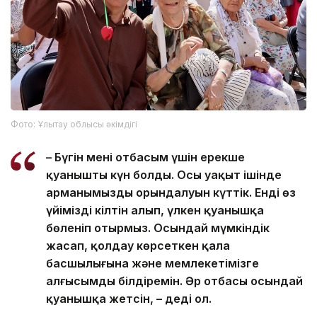
Фото: Ұлытау облысы әкімдігі
– Бүгін менің отбасым үшін ерекше
қуанышты күн болды. Осы уақыт ішінде
арманымыздың орындалуын күттік. Енді өз
үйіміздің кілтін алып, үлкен қуанышқа
бөленіп отырмыз. Осындай мүмкіндік
жасап, қолдау көрсеткен қала
басшылығына және мемлекетімізге
алғысымды білдіремін. Әр отбасы осындай
қуанышқа жетсін, – деді ол.