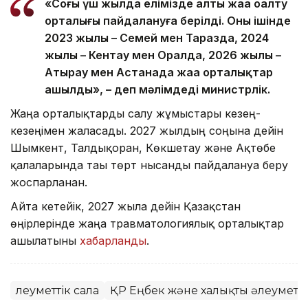
«Соңғы үш жылда елімізде алты жаңа оңалту
орталығы пайдалануға берілді. Оның ішінде
2023 жылы – Семей мен Таразда, 2024
жылы – Кентау мен Оралда, 2026 жылы –
Атырау мен Астанада жаңа орталықтар
ашылды», – деп мәлімдеді министрлік.
Жаңа орталықтарды салу жұмыстары кезең-
кезеңімен жалғасады. 2027 жылдың соңына дейін
Шымкент, Талдықорған, Көкшетау және Ақтөбе
қалаларында тағы төрт нысанды пайдалануға беру
жоспарланған.
Айта кетейік, 2027 жылға дейін Қазақстан
өңірлерінде жаңа травматологиялық орталықтар
ашылатыны
хабарланды
.
Әлеуметтік сала
ҚР Еңбек және халықты әлеуметті