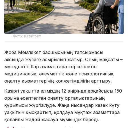
Фото: Kazinform
Жоба Мемлекет басшысының тапсырмасы
аясында жүзеге асырылып жатыр. Оның мақсаты –
мүгедектігі бар азаматтарға көрсетілетін
медициналық, әлеуметтік және психологиялық
оңалту қызметтерінің қолжетімділігін арттыру.
Қазіргі уақытта еліміздің 12 өңірінде әрқайсысы 150
орынға есептелген оңалту орталықтарының
құрылысы жүргізілуде. Жаңа нысандар кезек күту
уақытын қысқартып, қолдауға мұқтаж азаматтарға
қолайлы жағдай жасауға мүмкіндік береді.