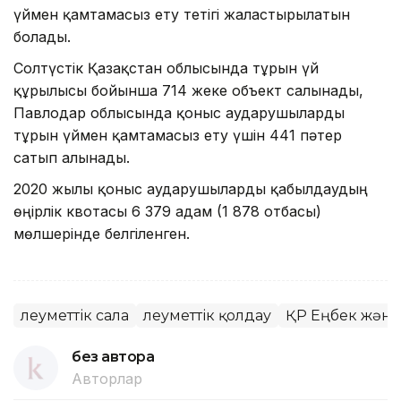
үймен қамтамасыз ету тетігі жалғастырылатын
болады.
Солтүстік Қазақстан облысында тұрғын үй
құрылысы бойынша 714 жеке объект салынады,
Павлодар облысында қоныс аударушыларды
тұрғын үймен қамтамасыз ету үшін 441 пәтер
сатып алынады.
2020 жылы қоныс аударушыларды қабылдаудың
өңірлік квотасы 6 379 адам (1 878 отбасы)
мөлшерінде белгіленген.
Әлеуметтік сала
Әлеуметтік қолдау
ҚР Еңбек және 
без автора
Авторлар