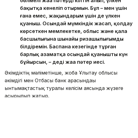
бөлмелі жаңа пәтердің кілтін алып, үлкен
бақытқа кенеліп отырмын. Бұл – мен үшін
ғана емес, жақындарым үшін де үлкен
қуаныш. Осындай мүмкіндік жасап, қолдау
көрсеткен мемлекетке, облыс және қала
басшылығына шынайы ризашылығымды
білдіремін. Баспана кезегінде тұрған
барлық азаматқа осындай қуанышты күн
бұйырсын, – деді жаңа пәтер иесі.
Әкімдіктің мәліметінше, жоба Ұлытау облысы
әкімдігі мен Отбасы банк арасындағы
ынтымақтастық туралы келісім аясында жүзеге
асырылып жатыр.