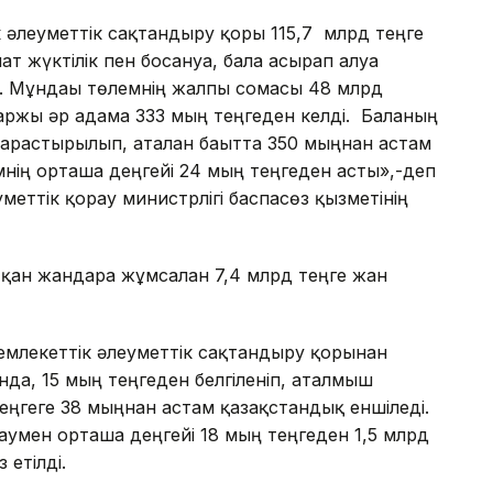
 әлеуметтік сақтандыру қоры 115,7 млрд теңге
 жүктілік пен босануға, бала асырап алуға
. Мұндағы төлемнің жалпы сомасы 48 млрд
қаржы әр адамға 333 мың теңгеден келді. Баланың
 қарастырылып, аталған бағытта 350 мыңнан астам
мнің орташа деңгейі 24 мың теңгеден асты»,-деп
меттік қорғау министрлігі баспасөз қызметінің
лтқан жандарға жұмсалған 7,4 млрд теңге жан
млекеттік әлеуметтік сақтандыру қорынан
нда, 15 мың теңгеден белгіленіп, аталмыш
теңгеге 38 мыңнан астам қазақстандық еншіледі.
даумен орташа деңгейі 18 мың теңгеден 1,5 млрд
етілді.