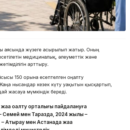
 аясында жүзеге асырылып жатыр. Оның
өрсетілетін медициналық, әлеуметтік және
етімділігін арттыру.
қайсысы 150 орынға есептелген оңалту
Жаңа нысандар кезек күту уақытын қысқартып,
ай жасауға мүмкіндік береді.
 жаңа оңалту орталығы пайдалануға
 – Семей мен Таразда, 2024 жылы –
 – Атырау мен Астанада жаңа