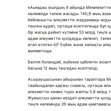
«Ағымдағы жылдың 9 айында Мемлекеттік
көлемінде төлем жасады. 140,8 мың азамат
байланысты әлеуметтік жәрдемақы алды
теңгені құрап, орташа есептегенде бұл 
бір жасқа дейінгі күтіміне 53 млрд теңге
адам әлеуметтік қолдауды иеленіп, төле
атап өтілген ҚР Еңбек және халықты әлеу
мәліметінде.
Белгілі болғандай, еңбекке қабілетін жоға
басына 12 мың теңгеден есептелді.
Асыраушысынан айырылған тараптарға Ме
тағайындалған қаржы сомасы, орташа алға
әлеуметтік көмек түрін жалпы 5,8 млрд 
Жұмыссыз қалған кездегі әлеуметтік қол
теңге көлемінде 26 мың адам қамтамасыз 