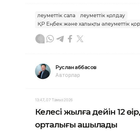
Әлеуметтік сала
Әлеуметтік қолдау
ҚР Еңбек және халықты әлеуметтік қор
Руслан Ғаббасов
Авторлар
13:47, 07 Тамыз 2026
Келесі жылға дейін 12 өңі
орталығы ашылады