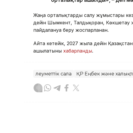
орталықтар ашылды», – деп мә
Жаңа орталықтарды салу жұмыстары кез
дейін Шымкент, Талдықорған, Көкшетау 
пайдалануға беру жоспарланған.
Айта кетейік, 2027 жылға дейін Қазақст
ашылатыны
хабарланды
.
Әлеуметтік сала
ҚР Еңбек және халықты
Асхат Райқұл
Авторлар