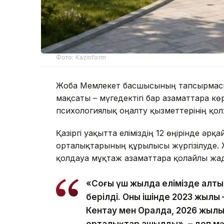
Фото: Kazinform
Жоба Мемлекет басшысының тапсырмасы
мақсаты – мүгедектігі бар азаматтарға к
психологиялық оңалту қызметтерінің қолж
Қазіргі уақытта еліміздің 12 өңірінде әр
орталықтарының құрылысы жүргізілуде. 
қолдауға мұқтаж азаматтарға қолайлы жағд
«Соңғы үш жылда елімізде алты
берілді. Оның ішінде 2023 жылы
Кентау мен Оралда, 2026 жылы