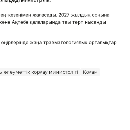
лімдеді министрлік.
ең-кезеңімен жалғасады. 2027 жылдың соңына
және Ақтөбе қалаларында тағы төрт нысанды
ан өңірлерінде жаңа травматологиялық орталықтар
 әлеуметтік қорғау министрлігі
Қоғам