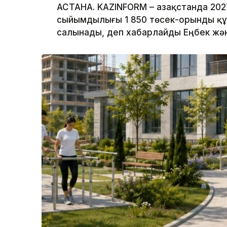
АСТАНА. KAZINFORM – Қазақстанда 202
сыйымдылығы 1 850 төсек-орынды қ
салынады, деп хабарлайды Еңбек жән