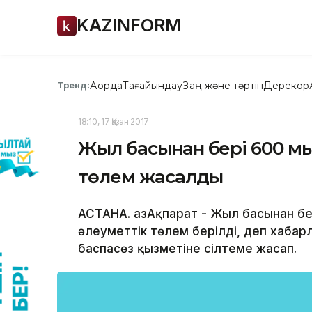
KAZINFORM
Ақорда
Тағайындау
Заң және тәртіп
Дерекқор
Тренд:
18:10, 17 Қазан 2017
Жыл басынан бері 600 мы
төлем жасалды
АСТАНА. ҚазАқпарат - Жыл басынан б
әлеуметтік төлем берілді, деп хабарл
баспасөз қызметіне сілтеме жасап.