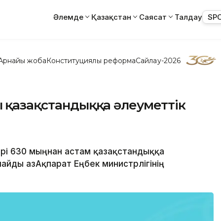
Әлемде
Қазақстан
Саясат
Талдау
SP
Арнайы жоба
Конституциялық реформа
Сайлау-2026
ң қазақстандыққа әлеуметтік
ері 630 мыңнан астам қазақстандыққа
айды ҚазАқпарат Еңбек министрлігінің