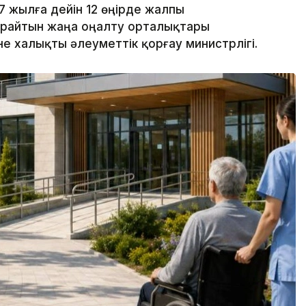
7 жылға дейін 12 өңірде жалпы
ұрайтын жаңа оңалту орталықтары
е халықты әлеуметтік қорғау министрлігі.