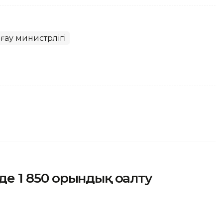
ғау министрлігі
рде 1 850 орындық оңалту