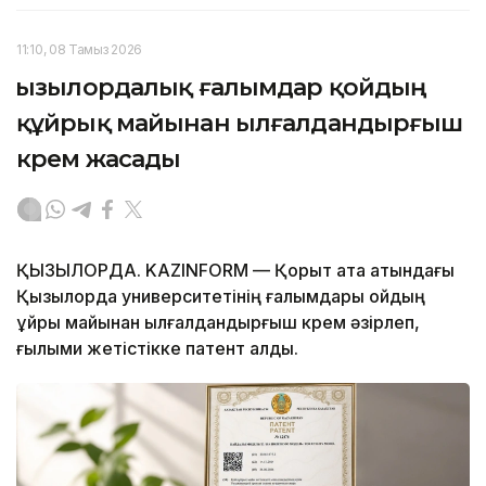
11:10, 08 Тамыз 2026
Қызылордалық ғалымдар қойдың
құйрық майынан ылғалдандырғыш
крем жасады
ҚЫЗЫЛОРДА. KAZINFORM — Қорқыт ата атындағы
Қызылорда университетінің ғалымдары қойдың
құйрық майынан ылғалдандырғыш крем әзірлеп,
ғылыми жетістікке патент алды.