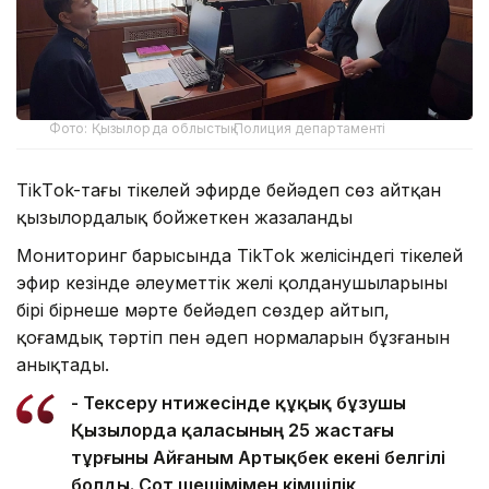
Фото: Қызылорда облыстық Полиция департаменті
TikТok-тағы тікелей эфирде бейәдеп сөз айтқан
қызылордалық бойжеткен жазаланды
Мониторинг барысында TikТok желісіндегі тікелей
эфир кезінде әлеуметтік желі қолданушыларының
бірі бірнеше мәрте бейәдеп сөздер айтып,
қоғамдық тәртіп пен әдеп нормаларын бұзғанын
анықтады.
- Тексеру нәтижесінде құқық бұзушы
Қызылорда қаласының 25 жастағы
тұрғыны Айғаным Артықбек екені белгілі
болды. Сот шешімімен әкімшілік