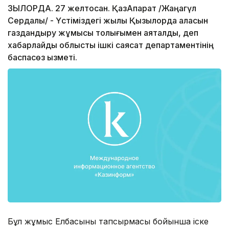
ЗЫЛОРДА. 27 желтоқсан. ҚазАқпарат /Жаңагүл
Сердалы/ - Үстіміздегі жылы Қызылорда қаласын
газдандыру жұмысы толығымен аяқталды, деп
хабарлайды облыстық ішкі саясат департаментінің
баспасөз қызметі.
Бұл жұмыс Елбасының тапсырмасы бойынша іске