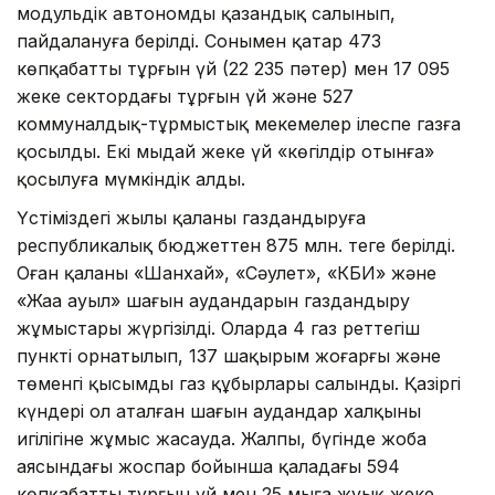
модульдік автономды қазандық салынып,
пайдалануға берілді. Сонымен қатар 473
көпқабатты тұрғын үй (22 235 пәтер) мен 17 095
жеке сектордағы тұрғын үй және 527
коммуналдық-тұрмыстық мекемелер ілеспе газға
қосылды. Екі мыңдай жеке үй «көгілдір отынға»
қосылуға мүмкіндік алды.
Үстіміздегі жылы қаланы газдандыруға
республикалық бюджеттен 875 млн. теңге берілді.
Оған қаланың «Шанхай», «Сәулет», «КБИ» және
«Жаңа ауыл» шағын аудандарын газдандыру
жұмыстары жүргізілді. Оларда 4 газ реттегіш
пункті орнатылып, 137 шақырым жоғарғы және
төменгі қысымды газ құбырлары салынды. Қазіргі
күндері ол аталған шағын аудандар халқының
игілігіне жұмыс жасауда. Жалпы, бүгінде жоба
аясындағы жоспар бойынша қаладағы 594
көпқабатты тұрғын үй мен 25 мыңға жуық жеке