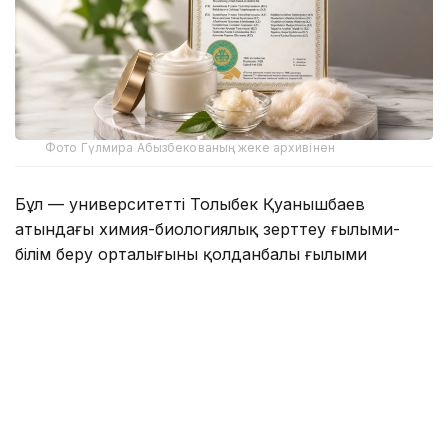
Фото Гүлмира Абызбекованың жеке архивінен
Бұл — университеттің Толыбек Қуанышбаев
атындағы химия-биологиялық зерттеу ғылыми-
білім беру орталығының қолданбалы ғылыми
зерттеуі нәтижесінде жасалған алғашқы табиғи
органикалық өнім.
Зерттеуге орталықтың бас ғылыми қызметкері,
химия ғылымдарының кандидаты Гүлмира
Абызбекова, аға ғылыми қызметкерлер, химия
ғылымдарының кандидаты Гүлжан Балықбаева,
биология ғылымдарының кандидаты Райхан