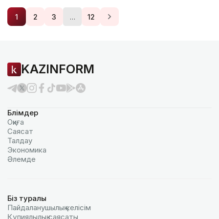
…
1
2
3
12
KAZINFORM
Бөлімдер
Оқиға
Саясат
Талдау
Экономика
Әлемде
Біз туралы
Пайдаланушылық келiciм
Құпиялылық саясаты