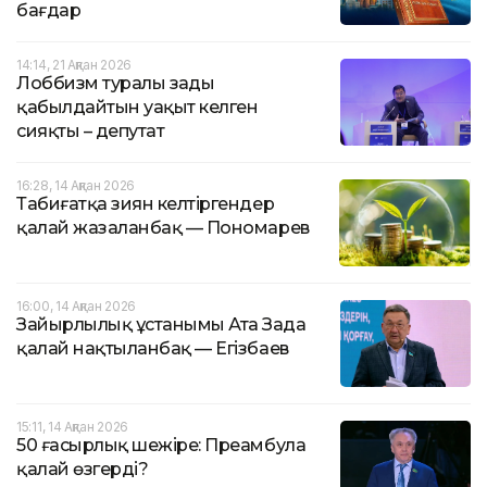
бағдар
14:14, 21 Ақпан 2026
Лоббизм туралы заңды
қабылдайтын уақыт келген
сияқты – депутат
16:28, 14 Ақпан 2026
Табиғатқа зиян келтіргендер
қалай жазаланбақ — Пономарев
16:00, 14 Ақпан 2026
Зайырлылық ұстанымы Ата Заңда
қалай нақтыланбақ — Егізбаев
15:11, 14 Ақпан 2026
50 ғасырлық шежіре: Преамбула
қалай өзгерді?