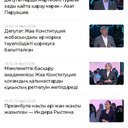
заңды қайта қарау керек – Азат
Перуашев
13:40, 14 Ақпан 2026
Депутат: Жаңа Конституция
жобасындағы әр норма
тәуелсіздікті қорғауға
бағытталған
13:13, 14 Ақпан 2026
Мемлекеттік басқару
академиясы: Жаңа Конституция
қоғамдық қатынастардың
құқықтық реттелуін жетілдіреді
13:00, 14 Ақпан 2026
Преамбула нақты әрі жан-жақты
жазылған — Индира Рыстина