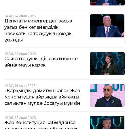
14:48, 14 Ақпан 2026
Депутат мектептердегі заңсыз
уағыз бен көпәйелділік
насихатына тосқауыл қоюды
ұсынды
14:36, 14 Ақпан 2026
Саясаттанушы: дін саяси күшке
айналмауы керек
14:32, 14 Ақпан 2026
«Қарқынды дамитын қала»: Жаңа
Конституция айрықша аймақты
салықтан мүлде босатуы мүмкін
14:08, 14 Ақпан 2026
Жаңа Конституция қабылданса,
депутаттардың мәртебесі туралы