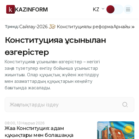
KAZINFORM
KZ
Сайлау-2026
Конституциялық реформа
Арнайы жо
Тренд:
Конституцияға ұсынылған
өзгерістер
Конституцияға ұсынылған өзгерістер – негізгі
заңға түзетулер енгізу бойынша ұсыныстар
жиынтығы. Олар құқықтық жүйені жетілдіру
мен азаматтардың құқықтарын кеңейту
бағытында жасалады.
08:00, 13 Наурыз 2026
Жаңа Конституция: адам
құқықтары мен болашаққа