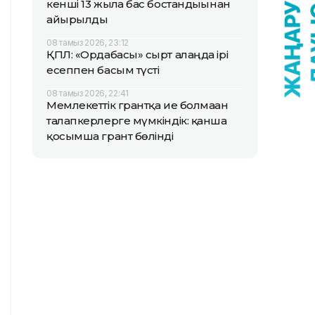
кенші 13 жылға бас бостандығынан
айырылды
08 тамыз 2026, 23:12
ҚПЛ: «Ордабасы» сырт алаңда ірі
есеппен басым түсті
08 тамыз 2026, 22:41
Мемлекеттік грантқа ие болмаған
талапкерлерге мүмкіндік: қанша
қосымша грант бөлінді