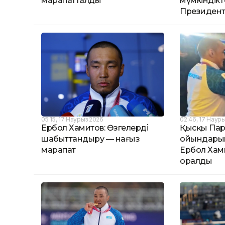
марапатталды
мүмкіндікт
Президен
05:15, 17 Наурыз 2026
02:46, 17 Наур
Ербол Хамитов: Өзгелерді
Қысқы Па
шабыттандыру — нағыз
ойындары
марапат
Ербол Хам
оралды