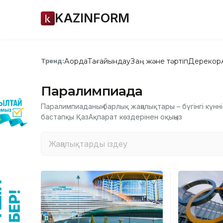
KAZINFORM
Ақорда
Тағайындау
Заң және тәртіп
Дерекқор
Тренд:
Паралимпиада
Паралимпиаданың барлық жаңалықтары – бүгінгі күнні
бастапқы ҚазАқпарат көздерінен оқыңыз