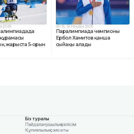
ыз 2026
00:15, 14 Наурыз 2026
ралимпиадада
Паралимпиада чемпионы
 құрамасы
Ербол Хамитов қанша
ық жарыста 5-орын
сыйақы алады
Біз туралы
Пайдаланушылық келiciм
Құпиялылық саясаты