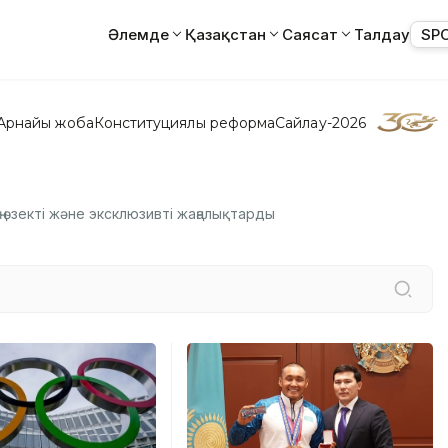
Әлемде
Қазақстан
Саясат
Талдау
SP
Арнайы жоба
Конституциялық реформа
Сайлау-2026
ң өзекті және эксклюзивті жаңалықтарды