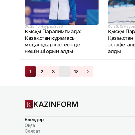
00:25, 16 Наурыз 2026
00:36, 15 Наур
Қысқы Паралимпиада:
Қысқы Па
Қазақстан құрамасы
Қазақстан
медальдар кестесінде
эстафетал
нешінші орын алды
алды
…
1
2
3
18
KAZINFORM
Бөлімдер
Оқиға
Саясат