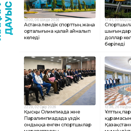
13:00, 06 Шілде 2026
17:41, 30 Маус
Астана әлемдік спорттың жаңа
Спортшыла
орталығына қалай айналып
шығындары
келеді
доллар кө
беріледі
22:29, 02 Сәуір 2026
12:36, 26 Наур
Қысқы Олимпиада және
Ұлттық па
Паралимпиадада үздік
құрамасын
ондыққа енген спортшылар
Қазақстан