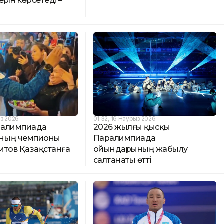
ерін көрсетеді –
т
ыз 2026
01:32, 16 Наурыз 2026
ралимпиада
2026 жылғы қысқы
ның чемпионы
Паралимпиада
итов Қазақстанға
ойындарының жабылу
салтанаты өтті