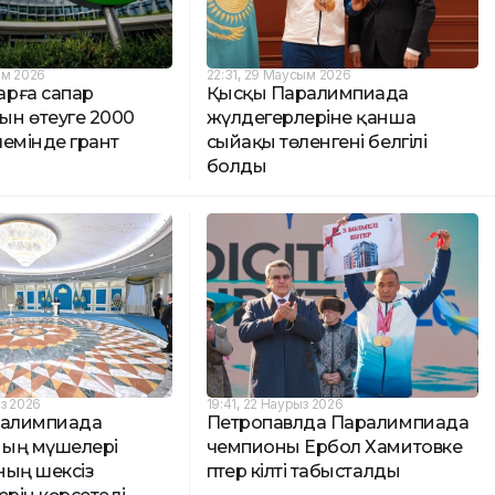
ым 2026
22:31, 29 Маусым 2026
рға сапар
Қысқы Паралимпиада
н өтеуге 2000
жүлдегерлеріне қанша
лемінде грант
сыйақы төленгені белгілі
болды
ыз 2026
19:41, 22 Наурыз 2026
ралимпиада
Петропавлда Паралимпиада
ың мүшелері
чемпионы Ербол Хамитовке
ның шексіз
пәтер кілті табысталды