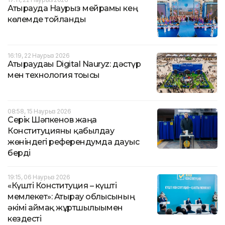
Атырауда Наурыз мейрамы кең
көлемде тойланды
16:19, 22 Наурыз 2026
Атыраудағы Digital Nauryz: дәстүр
мен технология тоғысы
08:58, 15 Наурыз 2026
Серік Шәпкенов жаңа
Конституцияны қабылдау
жөніндегі референдумда дауыс
берді
19:15, 06 Наурыз 2026
«Күшті Конституция – күшті
мемлекет»: Атырау облысының
әкімі аймақ жұртшылығымен
кездесті