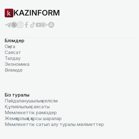
KAZINFORM
Бөлімдер
Оқиға
Саясат
Талдау
Экономика
Әлемде
Біз туралы
Пайдаланушылық келiciм
Құпиялылық саясаты
Мемлекеттік рәміздер
Жемқорлыққа қарсы шаралар
Мемлекеттік сатып алу туралы мәлiметтер