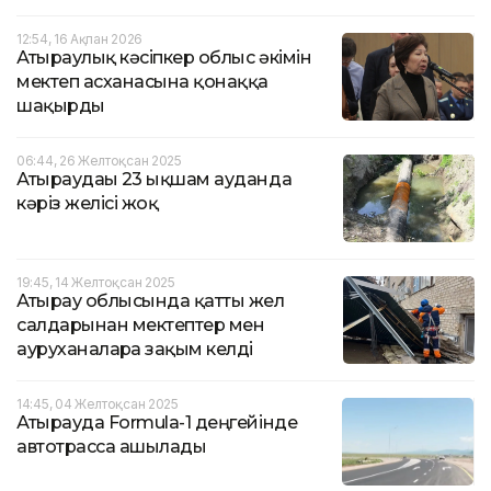
12:54, 16 Ақпан 2026
Атыраулық кәсіпкер облыс әкімін
мектеп асханасына қонаққа
шақырды
06:44, 26 Желтоқсан 2025
Атыраудағы 23 ықшам ауданда
кәріз желісі жоқ
19:45, 14 Желтоқсан 2025
Атырау облысында қатты жел
салдарынан мектептер мен
ауруханаларға зақым келді
14:45, 04 Желтоқсан 2025
Атырауда Formula-1 деңгейінде
автотрасса ашылады