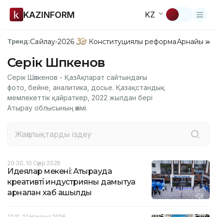
KAZINFORM
KZ
Сайлау-2026
Конституциялық реформа
Арнайы жо
Тренд:
Серік Шәпкенов
Серік Шәпкенов - ҚазАқпарат сайтындағы
фото, бейне, аналитика, досье. Қазақстандық
мемлекеттік қайраткер, 2022 жылдан бері
Атырау облысының әкімі.
20:30, 10 Сәуір 2026
Идеялар мекені: Атырауда
креативті индустрияны дамытуға
арналған хаб ашылды
17:11, 22 Наурыз 2026