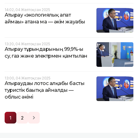
14:02, 04 Желтоқсан 2025
Атырау «экологиялық апат
аймағы» атана ма — әкім жауабы
13:20, 04 Желтоқсан 2025
Атырау тұрғындарының 99,9%-ы
су, газ және электрмен қамтылған
13:00, 04 Желтоқсан 2025
Атыраудағы лотос алқабы басты
туристік бағытқа айналды —
облыс әкімі
1
2