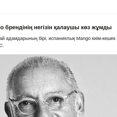
go брендінің негізін қалаушы көз жұмды
 адамдарының бірі, испаниялық Mango киім-кешек 
С.