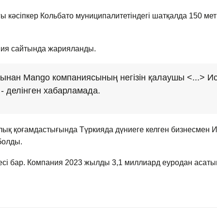
ғы кәсіпкер Кольбато муниципалитетіндегі шатқалда 150 метр
ания сайтында жарияланды.
рынан Mango компаниясының негізін қалаушы <...> Ис
- делінген хабарламада.
ық қоғамдастығында Түркияда дүниеге келген бизнесмен Ис
болды.
сі бар. Компания 2023 жылды 3,1 миллиард еуродан асатын