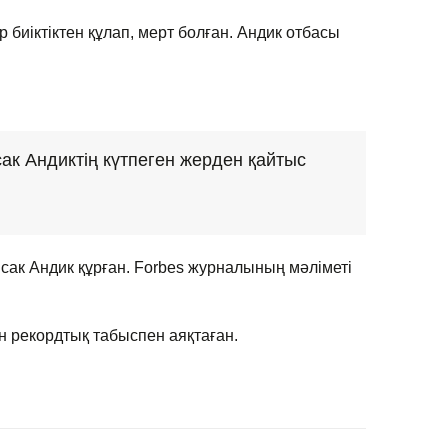
 биіктіктен құлап, мерт болған. Андик отбасы
ак Андиктің күтпеген жерден қайтыс
ак Андик құрған. Forbes журналының мәліметі
 рекордтық табыспен аяқтаған.