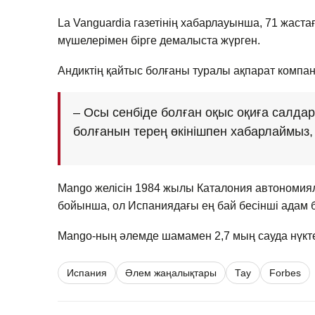
La Vanguardia газетінің хабарлауынша, 71 жаста
мүшелерімен бірге демалыста жүрген.
Андиктің қайтыс болғаны туралы ақпарат комп
– Осы сенбіде болған оқыс оқиға салда
болғанын терең өкінішпен хабарлаймыз, 
Mango желісін 1984 жылы Каталония автономиял
бойынша, ол Испаниядағы ең бай бесінші адам 
Mango-ның әлемде шамамен 2,7 мың сауда нүкте
Испания
Әлем жаңалықтары
Тау
Forbes