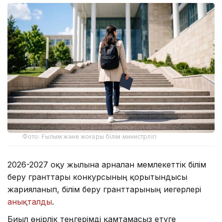
Фото: Ғылым және жоғары білім министрлігі
2026-2027 оқу жылына арналған мемлекеттік білім
беру гранттары конкурсының қорытындысы
жарияланып, білім беру гранттарының иегерлері
анықталды
.
Биыл өңірлік теңгерімді қамтамасыз етуге