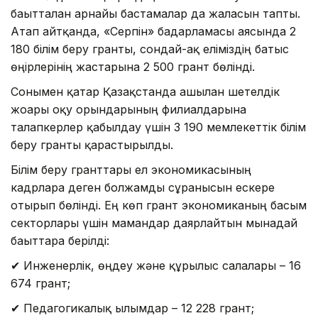
бағытталған арнайы бастамалар да жалғасын тапты.
Атап айтқанда, «Серпін» бағдарламасы аясында 2
180 білім беру гранты, сондай-ақ еліміздің батыс
өңірлерінің жастарына 2 500 грант бөлінді.
Сонымен қатар Қазақстанда ашылған шетелдік
жоғары оқу орындарының филиалдарына
талапкерлер қабылдау үшін 3 190 мемлекеттік білім
беру гранты қарастырылды.
Білім беру гранттары ел экономикасының
кадрларға деген болжамды сұранысын ескере
отырып бөлінді. Ең көп грант экономиканың басым
секторлары үшін мамандар даярлайтын мынадай
бағыттарға берілді:
✔ Инженерлік, өңдеу және құрылыс салалары – 16
674 грант;
✔ Педагогикалық ғылымдар – 12 228 грант;