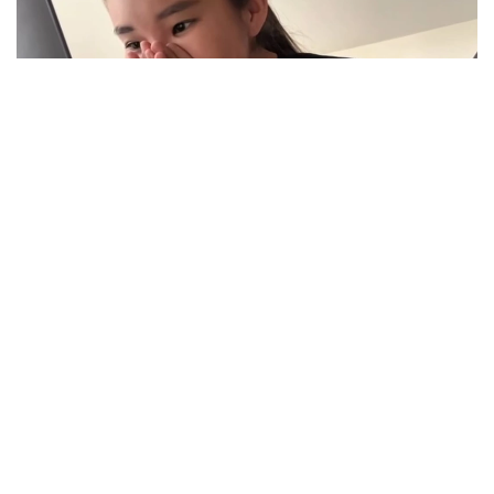
Фото: видеодан алынған скрин
Бүгін, 7 тамыз күні Ғылым және жоғары білім
министрлігі 2026-2027 оқу жылына арналған
мемлекеттік білім беру гранттарының иегерлері
тізімін жариялады. Биыл 75 мыңнан астам
талапкер еліміздің жоғары оқу орындарында тегін
білім алу мүмкіндігіне
ие болды
.
Бұл күн конкурс нәтижелерін тағатсыздана күткен