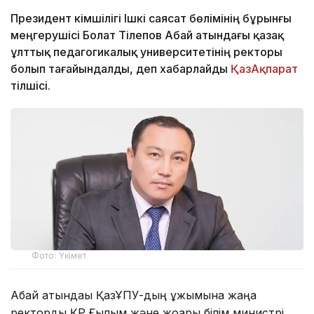
Президент Әкімшілігі Ішкі саясат бөлімінің бұрынғы
меңгерушісі Болат Тілепов Абай атындағы қазақ
ұлттық педагогикалық университетінің ректоры
болып тағайындалды, деп хабарлайды
ҚазАқпарат
тілшісі.
Фото: Үкімет
Абай атындағы ҚазҰПУ-дың ұжымына жаңа
ректорды ҚР Ғылым және жоғары білім министрі