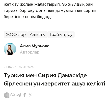
жеткізу жолын жалғастырып, 95 жылдық бай
тарихы бар оқу орнының дамуына тың серпін
беретініне сенім білдірді.
ЖОО-лар
Алматы
Тағайындау
Алма Мұқанова
Авторлар
21:49, 07 Тамыз 2026
Түркия мен Сирия Дамаскіде
бірлескен университет ашуға келісті