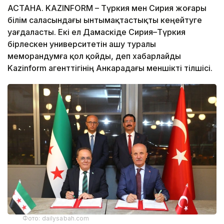
АСТАНА. KAZINFORM – Түркия мен Сирия жоғары
білім саласындағы ынтымақтастықты кеңейтуге
уағдаласты. Екі ел Дамаскіде Сирия–Түркия
бірлескен университетін ашу туралы
меморандумға қол қойды, деп хабарлайды
Kazinform агенттігінің Анкарадағы меншікті тілшісі.
Фото: dailysabah.com