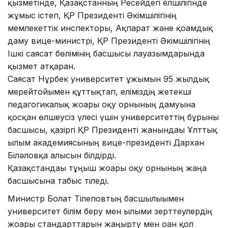
қызметінде, Қазақстанның Ресейдегі елшілігінде
жұмыс істеп, ҚР Президенті Әкімшілігінің
мемлекеттік инспекторы, Ақпарат және қоғамдық
даму вице-министрі, ҚР Президенті Әкімшілігінің
Ішкі саясат бөлімінің басшысы лауазымдарында
қызмет атқарған.
Саясат Нұрбек университет ұжымын 95 жылдық
мерейтойымен құттықтап, еліміздің жетекші
педагогикалық жоғары оқу орнының дамуына
қосқан өлшеусіз үлесі үшін университеттің бұрынғы
басшысы, қазіргі ҚР Президенті жанындағы Ұлттық
ғылым академиясының вице-президенті Дархан
Біләловқа алғысын білдірді.
Қазақстандағы тұңғыш жоғары оқу орнының жаңа
басшысына табыс тіледі.
Министр Болат Тілеповтың басшылығымен
университет білім беру мен ғылыми зерттеулердің
жоғары стандарттарын жаңғырту мен оған қол