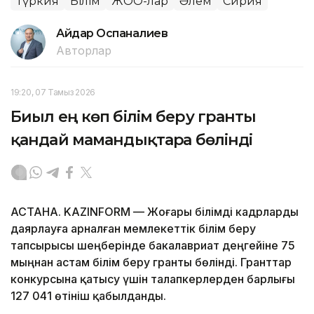
Түркия
Білім
ЖОО-лар
Әлем
Сирия
Айдар Оспаналиев
Авторлар
19:20, 07 Тамыз 2026
Биыл ең көп білім беру гранты
қандай мамандықтарға бөлінді
АСТАНА. KAZINFORM — Жоғары білімді кадрларды
даярлауға арналған мемлекеттік білім беру
тапсырысы шеңберінде бакалавриат деңгейіне 75
мыңнан астам білім беру гранты бөлінді. Гранттар
конкурсына қатысу үшін талапкерлерден барлығы
127 041 өтініш қабылданды.