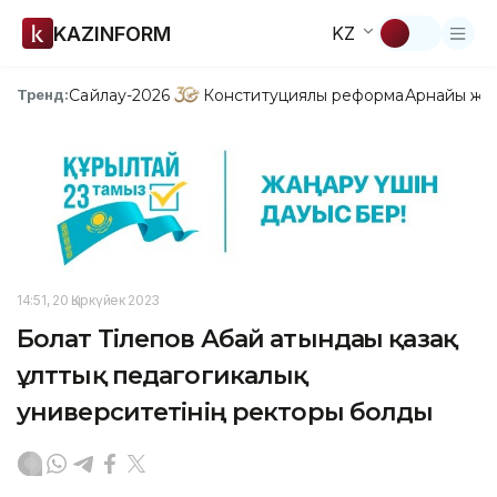
KAZINFORM
KZ
Сайлау-2026
Конституциялық реформа
Арнайы жо
Тренд:
14:51, 20 Қыркүйек 2023
Болат Тілепов Абай атындағы қазақ
ұлттық педагогикалық
университетінің ректоры болды