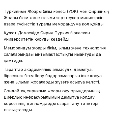
Түркияның Жоғары білім кеңесі (YÖK) мен Сирияның
Жоғары білім және ғылыми зерттеулер министрлігі
өзара түсіністік туралы меморандумға қол қойды.
Құжат Дамаскіде Сирия–Түркия бірлескен
университетін құруды көздейді.
Меморандум жоғары білім, ғылым және технология
салаларындағы ынтымақтастықты нығайтуды да
қамтиды.
Тараптар академиялық алмасуды дамытуға,
бірлескен білім беру бағдарламаларын іске қосуға
және ғылыми жобаларды жүзеге асыруға келісті.
Сондай-ақ сириялық жоғары оқу орындарының
цифрлық инфрақұрылымын дамытуға қолдау
көрсетіліп, дипломдарды өзара тану тетіктері
пысықталады.