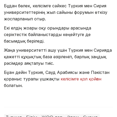
Бұдан бөлек, келісімге сәйкес Түркия мен Сирия
университеттерінің жыл сайынғы форумын өткізу
жоспарланып отыр.
Екі елдің жоғары оқу орындары арасында
серіктестік байланыстарды кеңейтуге де
басымдық беріледі.
Жаңа университетті ашу үшін Түркия мен Сирияда
қажетті құқықтық база әзірленіп, барлық заңдық
рәсімдер аяқталуы тиіс.
Бұған дейін Түркия, Сауд Арабиясы және Пәкістан
қорғаныс туралы үшжақты
келісімге қол қойған
болатын.