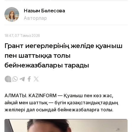
Назым Бөлесова
Авторлар
18:47, 07 Тамыз 2026
Грант иегерлерінің желіде қуаныш
пен шаттыққа толы
бейнежазбалары тарады
АЛМАТЫ. KAZINFORM — Қуаныш пен көз жас,
айқай мен шаттық — бүгін қазақстандықтардың
желілері дәл осындай бейнежазбаларға толы.