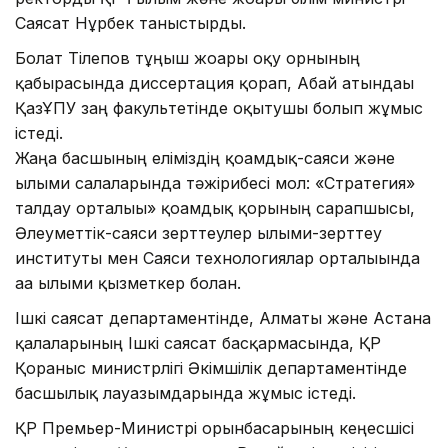
Саясат Нұрбек таныстырды.
Болат Тілепов тұңғыш жоғары оқу орнының
қабырғасында диссертация қорғап, Абай атындағы
ҚазҰПУ заң факультетінде оқытушы болып жұмыс
істеді.
Жаңа басшының еліміздің қоғамдық-саяси және
ғылыми салаларында тәжірибесі мол: «Стратегия»
талдау орталығы» қоғамдық қорының сарапшысы,
Әлеуметтік-саяси зерттеулер ғылыми-зерттеу
институты мен Саяси технологиялар орталығында
аға ғылыми қызметкер болған.
Ішкі саясат департаментінде, Алматы және Астана
қалаларының Ішкі саясат басқармасында, ҚР
Қорғаныс министрлігі Әкімшілік департаментінде
басшылық лауазымдарында жұмыс істеді.
ҚР Премьер-Министрі орынбасарының кеңесшісі