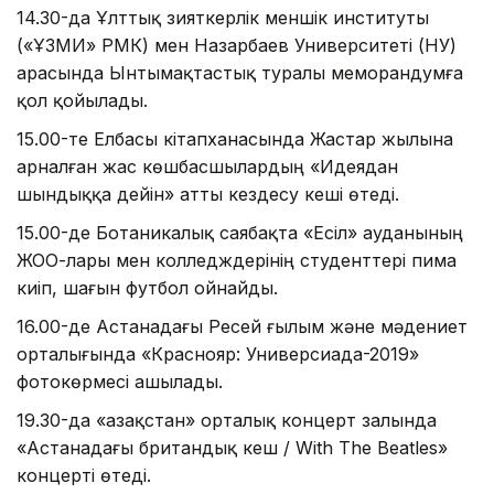
14.30-да Ұлттық зияткерлік меншік институты
(«ҰЗМИ» РМК) мен Назарбаев Университеті (НУ)
арасында Ынтымақтастық туралы меморандумға
қол қойылады.
15.00-те Елбасы кітапханасында Жастар жылына
арналған жас көшбасшылардың «Идеядан
шындыққа дейін» атты кездесу кеші өтеді.
15.00-де Ботаникалық саябақта «Есіл» ауданының
ЖОО-лары мен колледждерінің студенттері пима
киіп, шағын футбол ойнайды.
16.00-де Астанадағы Ресей ғылым және мәдениет
орталығында «Краснояр: Универсиада-2019»
фотокөрмесі ашылады.
19.30-да «Қазақстан» орталық концерт залында
«Астанадағы британдық кеш / With The Beatles»
концерті өтеді.