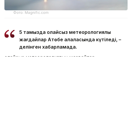
Фото: Magnific.com
5 тамызда қолайсыз метеорологиялық
жағдайлар Ақтөбе қалаласында күтіледі, –
делінген хабарламада.
Қолайсыз метеорологиялық жағдайлар –
атмосфералық ауаның беткі қабатында зиянды
(ластаушы) заттардың шоғырлануына ықпал ететін
қысқамерзімді метеофакторлардың (тымық ауа
райы, жеңіл жел, тұман, инверсия) жиынтығы.
Қолайсыз метеорологиялық жағдай кезінде
елдімекендердегі атмосфералық ауаның сапасы
нашарлауы ықтимал.
Айта кетейік, Петропавлда
өткір жағымсыз иіс
пайда болып, тұрғындардың мазасын қашырды.