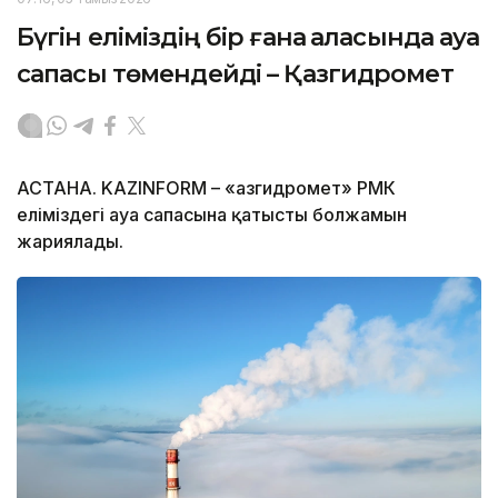
Бүгін еліміздің бір ғана қаласында ауа
сапасы төмендейді – Қазгидромет
АСТАНА. KAZINFORM – «Қазгидромет» РМК
еліміздегі ауа сапасына қатысты болжамын
жариялады.