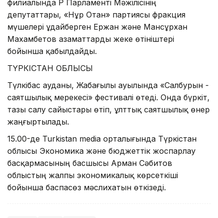
филиалында ҚР Парламенті Мәжілісінің
депутаттары, «Нұр Отан» партиясы фракция
мүшелері Құдайберген Ержан және Мансұрхан
Махамбетов азаматтарды жеке өтініштері
бойынша қабылдайды.
ТҮРКІСТАН ОБЛЫСЫ
Түлкібас ауданы, Жабағылы ауылында «Салбурын -
саятшылық мерекесі» фестивалі өтеді. Онда бүркіт,
тазы салу сайыстары өтіп, ұлттық саятшылық өнер
жаңғыртылады.
15.00-де Turkistan media орталығында Түркістан
облысы Экономика және бюджеттік жоспарлау
басқармасының басшысы Арман Сәбитов
облыстың жалпы экономикалық көрсеткіші
бойынша баспасөз мәслихатын өткізеді.