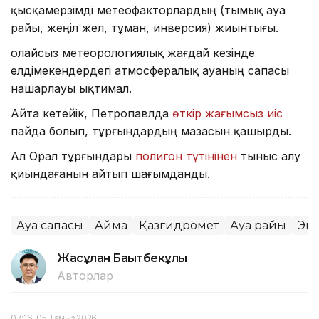
қысқамерзімді метеофакторлардың (тымық ауа
райы, жеңіл жел, тұман, инверсия) жиынтығы.
Қолайсыз метеорологиялық жағдай кезінде
елдімекендердегі атмосфералық ауаның сапасы
нашарлауы ықтимал.
Айта кетейік, Петропавлда
өткір жағымсыз иіс
пайда болып, тұрғындардың мазасын қашырды.
Ал Орал тұрғындары
полигон түтінінен
тыныс алу
қиындағанын айтып шағымданды.
Ауа сапасы
Аймақ
Қазгидромет
Ауа райы
Эк
Жасұлан Бақытбекұлы
Авторлар
07:16, 05 Тамыз 2026