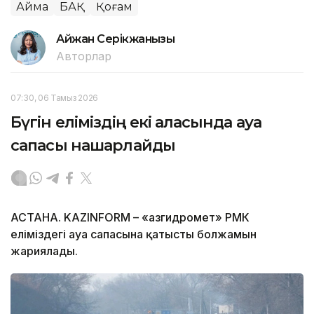
Аймақ
БАҚ
Қоғам
Айжан Серікжанқызы
Авторлар
07:30, 06 Тамыз 2026
Бүгін еліміздің екі қаласында ауа
сапасы нашарлайды
АСТАНА. KAZINFORM – «Қазгидромет» РМК
еліміздегі ауа сапасына қатысты болжамын
жариялады.