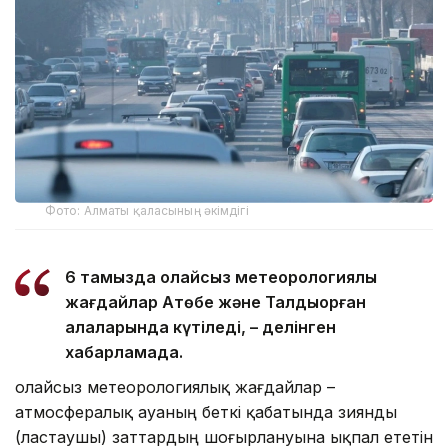
Фото: Алматы қаласының әкімдігі
6 тамызда қолайсыз метеорологиялық
жағдайлар Ақтөбе және Талдықорған
қалаларында күтіледі, – делінген
хабарламада.
Қолайсыз метеорологиялық жағдайлар –
атмосфералық ауаның беткі қабатында зиянды
(ластаушы) заттардың шоғырлануына ықпал ететін