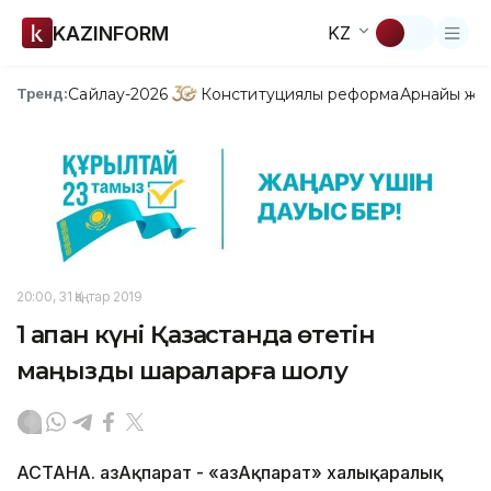
KAZINFORM
KZ
Сайлау-2026
Конституциялық реформа
Арнайы жо
Тренд:
20:00, 31 Қаңтар 2019
1 ақпан күні Қазақстанда өтетін
маңызды шараларға шолу
АСТАНА. ҚазАқпарат - «ҚазАқпарат» халықаралық