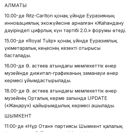
АЛМАТЫ
10.00-де Ritz-Carlton қонақ үйінде Еуразияның
инновациялық экожүйесіне арналған «Жаһандану
дәуіріндегі цифрлық күн тәртібі 2.0.» форумы өтеді.
15.00-де «Royal Tulip» қонақ үйінде Еуразиялық
үкіметаралық кеңесінің кезекті отырысы
басталады.
16.00-де Ә. Қастеев атындағы мемлекеттік өнер
музейінде дижитал-графиканың заманауи өнер
көрмесі ұйымдастырылады.
18.00-де Ә. Қастеев атындағы мемлекеттік өнер
музейінің Орталық көрме залында UPDATE
(«Жаңару») қайырымдылық көрмесі ашылады.
ШЫМКЕНТ
11:00-де «Нұр Отан» партиясы Шымкент қалалық