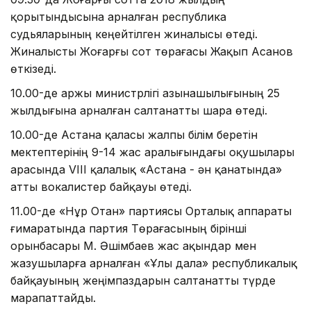
қорытындысына арналған республика
судьяларының кеңейтілген жиналысы өтеді.
Жиналысты Жоғарғы сот төрағасы Жақып Асанов
өткізеді.
10.00-де Қаржы министрлігі Қазынашылығының 25
жылдығына арналған салтанатты шара өтеді.
10.00-де Астана қаласы жалпы білім беретін
мектептерінің 9-14 жас аралығындағы оқушылары
арасында VІІІ қалалық «Астана - ән қанатында»
атты вокалистер байқауы өтеді.
11.00-де «Нұр Отан» партиясы Орталық аппараты
ғимаратында партия Төрағасының бірінші
орынбасары М. Әшімбаев жас ақындар мен
жазушыларға арналған «Ұлы дала» республикалық
байқауының жеңімпаздарын салтанатты түрде
марапаттайды.