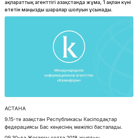
ақпараттық агенттігі Қазақстанда жұма, 1 ақпан күні
өтетін маңызды шаралар шолуын ұсынады.
АСТАНА
9.15-те Қазақстан Республикасы Кәсіподақтар
федерациясы Бас кеңесінің мәжілісі басталады.
09.30-да Жоғарғы сотта 2018 жылдың