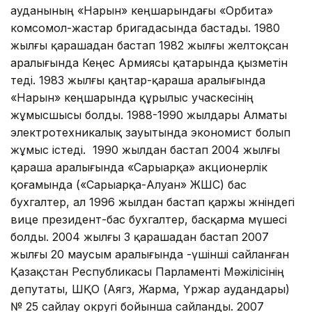
ауданының «Нарын» кеңшарындағы «Орбита»
комсомол-жастар бригадасында бастады. 1980
жылғы қарашадан бастап 1982 жылғы желтоқсан
аралығында Кеңес Армиясы қатарында қызметін
өтеді. 1983 жылғы қаңтар-қараша аралығында
«Нарын» кеңшарында құрылыс учаскесінің
жұмысшысы болды. 1988-1990 жылдары Алматы
электротехникалық зауытында экономист болып
жұмыс істеді. 1990 жылдан бастап 2004 жылғы
қараша аралығында «Сарыарқа» акционерлік
қоғамында («Сарыарқа-Алуан» ЖШС) бас
бухгалтер, ал 1996 жылдан бастап қаржы жөніндегі
вице президент-бас бухгалтер, басқарма мүшесі
болды. 2004 жылғы 3 қарашадан бастап 2007
жылғы 20 маусым аралығында -үшінші сайланған
Қазақстан Республикасы Парламенті Мәжілісінің
депутаты, ШҚО (Аягөз, Жарма, Үржар аудандары)
№ 25 сайлау округі бойынша сайланды. 2007