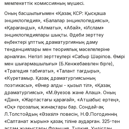
мемлекеттік комиссияның мүшесі.
Оның басшылығымен «Қазақ КСР: Қысқаша
энциклопедия», «Балалар энциклопедиясы»,
«Қарағанды», «Алматы», «Абай», «Ислам»
энциклопедиялары шықты. Әдеби зерттеу
еңбектері ұлттық драматургияның даму
тенденциялары мен теориялық мәселелеріне
арналған. Негізгі зерттеулері «Сабыр Шәріпов. Өмірі
мен шығармашылығы» (Б.Кенжебаевпен бірге),
«Трагедия табиғаты», «Талант тағдыры»,
«Күретамыр. Қазақ драматургиясының
поэтикасы», «Өнер алды - қызыл тіл», «Қазақ
драматургиясы», «М.Әуезов және Алаш». Оның
«Дән», «Жартастағы қарағай», «Атшабыс ертең»,
«Оқ» прозалық жинақтары бар. Сондай-ақ
Л.Толстойдың «Әзәзіл» повесін, Н.Ф.Погодиннің
«Салтанат жырын» қазақ тіліне аударған. 325-тен
астам жұмыстары Франция, Түркия, Үндістан,