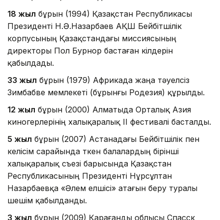
18 жыл
бұрын (1994) Қазақстан Республикасы
Президенті Н.Ә.Назарбаев АҚШ Бейбітшілік
корпусының Қазақстандағы миссиясының
директоры Пол Бурнор бастаған өкілдерін
қабылдады.
33 жыл
бұрын (1979) Африкада жаңа тәуелсіз
Зимбабве мемлекеті (бұрынғы Родезия) құрылды.
12 жыл
бұрын (2000) Алматыда Орталық Азия
киногерлерінің халықаралық II фестивалі басталды.
5 жыл
бұрын (2007) Астанадағы Бейбітшілік пен
келісім сарайында өткен балалардың бірінші
халықаралық съезі барысында Қазақстан
Республикасының Президенті Нұрсұлтан
Назарбаевқа «Әлем елшісі» атағын беру туралы
шешім қабылданды.
3 жыл
бұрын (2009) Қарағанды облысы Спасск