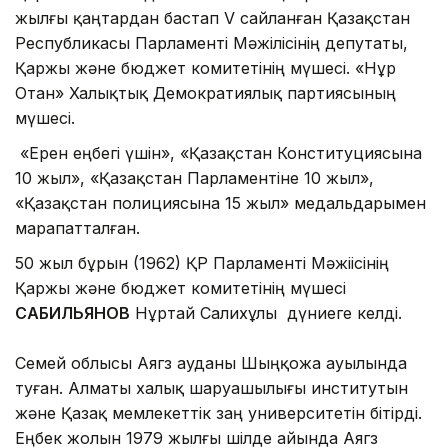
жылғы қаңтардан бастап V сайланған Қазақстан
Республикасы Парламенті Мәжілісінің депутаты,
Қаржы және бюджет комитетінің мүшесі. «Нұр
Отан» Халықтық Демократиялық партиясының
мүшесі.
«Ерен еңбегі үшін», «Қазақстан Конституциясына
10 жыл», «Қазақстан Парламентіне 10 жыл»,
«Қазақстан полициясына 15 жыл» медальдарымен
марапатталған.
50 жыл бұрын (1962) ҚР Парламенті Мәжіісінің
Қаржы және бюджет комитетінің мүшесі
САБИЛЬЯНОВ
Нұртай Салихұлы дүниеге келді.
Семей облысы Аягөз ауданы Шыңқожа ауылында
туған. Алматы халық шаруашылығы институтын
және Қазақ мемлекеттік заң университетін бітірді.
Еңбек жолын 1979 жылғы шілде айында Аягөз