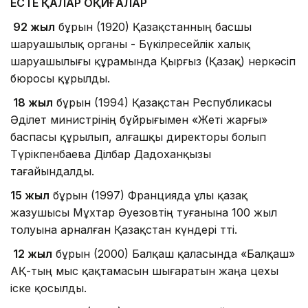
ЕСТЕ ҚАЛАР ОҚИҒАЛАР
92 жыл
бұрын (1920) Қазақстанның басшы
шаруашылық органы - Бүкілресейлік халық
шаруашылығы құрамында Қырғыз (Қазақ) өнеркәсіп
бюросы құрылды.
18 жыл
бұрын (1994) Қазақстан Республикасы
Әділет министрінің бұйрығымен «Жеті жарғы»
баспасы құрылып, алғашқы директоры болып
Түрікпенбаева Ділбар Дадоханқызы
тағайындалды.
15 жыл
бұрын (1997) Францияда ұлы қазақ
жазушысы Мұхтар Әуезовтің туғанына 100 жыл
толуына арналған Қазақстан күндері өтті.
12 жыл
бұрын (2000) Балқаш қаласында «Балқаш»
АҚ-тың мыс қақтамасын шығаратын жаңа цехы
іске қосылды.