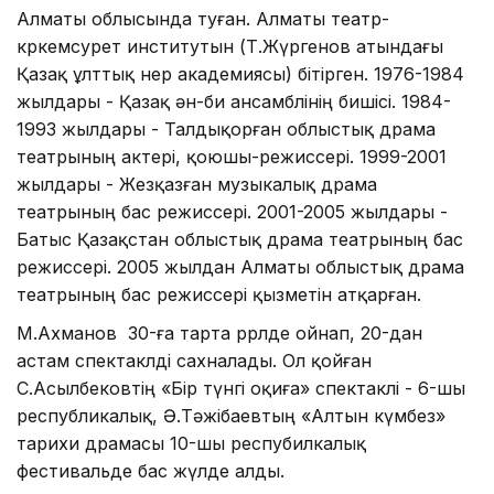
Алматы облысында туған. Алматы театр-
көркемсурет институтын (Т.Жүргенов атындағы
Қазақ ұлттық өнер академиясы) бітірген. 1976-1984
жылдары - Қазақ ән-би ансамблінің бишісі. 1984-
1993 жылдары - Талдықорған облыстық драма
театрының актері, қоюшы-режиссері. 1999-2001
жылдары - Жезқазған музыкалық драма
театрының бас режиссері. 2001-2005 жылдары -
Батыс Қазақстан облыстық драма театрының бас
режиссері. 2005 жылдан Алматы облыстық драма
театрының бас режиссері қызметін атқарған.
М.Ахманов 30-ға тарта ррөлде ойнап, 20-дан
астам спектаклді сахналады. Ол қойған
С.Асылбековтің «Бір түнгі оқиға» спектаклі - 6-шы
республикалық, Ә.Тәжібаевтың «Алтын күмбез»
тарихи драмасы 10-шы респубилкалық
фестивальде бас жүлде алды.