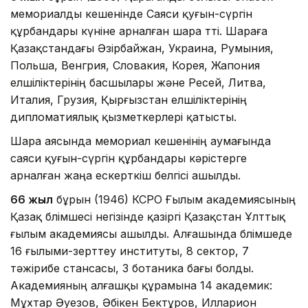
мемориалды кешенінде Саяси қуғын-сүргін
құрбандары күніне арналған шара өтті. Шараға
Қазақстандағы Әзірбайжан, Украина, Румыния,
Польша, Венгрия, Словакия, Корея, Жапония
елшіліктерінің басшылары және Ресей, Литва,
Италия, Грузия, Қырғызстан елшіліктерінің
дипломатиялық қызметкерлері қатысты.
Шара аясында мемориал кешенінің аумағында
саяси қуғын-сүргін құрбандары кәрістерге
арналған жаңа ескерткіш белгісі ашылды.
66 жыл
бұрын (1946) КСРО Ғылым академиясының
Қазақ бөлімшесі негізінде қазіргі Қазақстан Ұлттық
ғылым академиясы ашылды. Алғашында бөлімшеде
16 ғылыми-зерттеу институты, 8 сектор, 7
тәжірибе стансасы, 3 ботаника бағы болды.
Академияның алғашқы құрамына 14 академик:
Мұхтар Әуезов, Әбікен Бектұров, Илларион