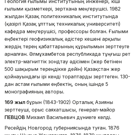
Геология ғылымы институтының инженері, кіші
ғылыми қызметкері, зертхана меңгерушісі. 1982
жылдан Қазақ политехникалық институтында
(қазіргі Қазақ ұлттық техникалық университеті)
кафедра меңгерушісі, профессоры болған. Ғылыми
еңбектері геофизикалық әдістер кешені арқылы
жердің терең қабаттарының құрылымын зерттеуге
арналған. Әлмұхамбетов республикада тұңғыш рет
электр-магниттік зондтау әдісімен (жер бетінен
500 шақырым тереңдікке дейін) Қазақстан жер
қойнауындағы ірі кенді тораптарды зерттеген. 130-
дан астам ғылыми еңбектің, оның ішінде 5
монографияның авторы.
169 жыл
бұрын (1843-1902) Орталық Азияны
зерттеуші, орыс саяхатшысы, генерал-майор
ПЕВЦОВ
Михаил Васильевич дүниеге келді.
Ресейдің Новгород губерниясында туған. 1876