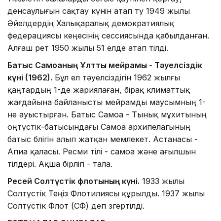
денсаулығын сақтау күнін атап өту 1949 жылы
Әйелдердің Халықаралық демократиялық
федерациясы кеңесінің сессиясында қабылданған.
Алғаш рет 1950 жылы 51 елде атап өтілді.
Батыс Самоаның Ұлттық мейрамы - Тәуелсіздік
күні (1962).
Бұл ел тәуелсіздігін 1962 жылғы
қаңтардың 1-де жариялаған, бірақ климаттық
жағдайына байланысты мейрамды маусымның 1-
не ауыстырған. Батыс Самоа - Тынық мұхитының
оңтүстік-батысындағы Самоа архипелагының
батыс бөлігін алып жатқан мемлекет. Астанасы -
Апиа қаласы. Ресми тілі - самоа және ағылшын
тілдері. Ақша бірлігі - тала.
Ресей Солтүстiк флотының күнi.
1933 жылы
Солтүстік Теңіз Флотилиясы құрылды. 1937 жылы
Солтүстік Флот (СФ) деп өзгертілді.