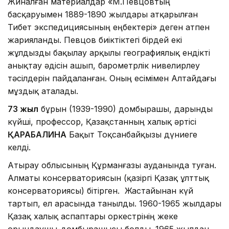
Жиналған материалдар «М.Певцовтың
басқаруымен 1889-1890 жылдары атқарылған
Тибет экспедициясының еңбектері» деген атпен
жарияланды. Певцов биіктіктегі бірдей екі
жұлдызды бақылау арқылы географиялық ендікті
анықтау әдісін ашып, барометрлік нивелирлеу
тәсілдерін пайдаланған. Оның есімімен Алтайдағы
мұздық аталады.
73 жыл
бұрын (1939-1990) домбырашы, дарынды
күйші, профессор, Қазақстанның халық әртісі
ҚАРАБАЛИНА
Бақыт Тоқсанбайқызы дүниеге
келді.
Атырау облысының Құрманғазы ауданында туған.
Алматы консерваториясын (қазіргі Қазақ ұлттық
консерваториясы) бітірген. Жастайынан күй
тартып, ел арасында танылды. 1960-1965 жылдары
Қазақ халық аспаптары оркестрінің жеке
орындаушы-домбырашысы болды. 1965 жылдан