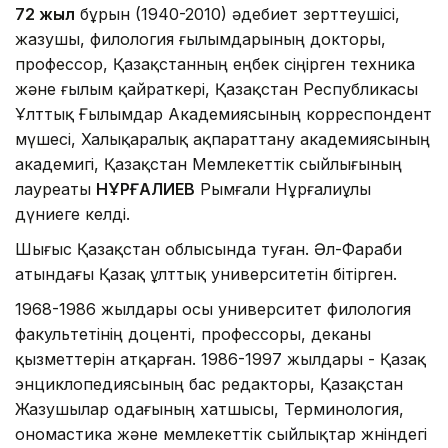
72 жыл
бұрын (1940-2010) әдебиет зерттеушісі,
жазушы, филология ғылымдарының докторы,
профессор, Қазақстанның еңбек сіңірген техника
және ғылым қайраткері, Қазақстан Республикасы
Ұлттық Ғылымдар Академиясының корреспондент
мүшесі, Халықаралық ақпараттану академиясының
академигі, Қазақстан Мемлекеттік сыйлығының
лауреаты
НҰРҒАЛИЕВ
Рымғали Нұрғалиұлы
дүниеге келді.
Шығыс Қазақстан облысында туған. Әл-Фараби
атындағы Қазақ ұлттық университетін бітірген.
1968-1986 жылдары осы университет филология
факультетінің доценті, профессоры, деканы
қызметтерін атқарған. 1986-1997 жылдары - Қазақ
энциклопедиясының бас редакторы, Қазақстан
Жазушылар одағының хатшысы, Терминология,
ономастика және мемлекеттік сыйлықтар жөніндегі