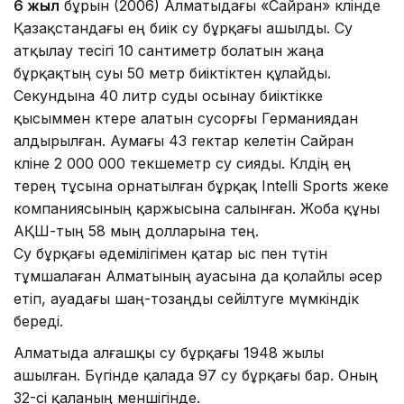
6 жыл
бұрын (2006) Алматыдағы «Сайран» көлінде
Қазақстандағы ең биік су бұрқағы ашылды. Су
атқылау тесігі 10 сантиметр болатын жаңа
бұрқақтың суы 50 метр биіктіктен құлайды.
Секундына 40 литр суды осынау биіктікке
қысыммен көтере алатын сусорғы Германиядан
алдырылған. Аумағы 43 гектар келетін Сайран
көліне 2 000 000 текшеметр су сияды. Көлдің ең
терең тұсына орнатылған бұрқақ Intelli Sports жеке
компаниясының қаржысына салынған. Жоба құны
АҚШ-тың 58 мың долларына тең.
Су бұрқағы әдемілігімен қатар ыс пен түтін
тұмшалаған Алматының ауасына да қолайлы әсер
етіп, ауадағы шаң-тозаңды сейілтуге мүмкіндік
береді.
Алматыда алғашқы су бұрқағы 1948 жылы
ашылған. Бүгінде қалада 97 су бұрқағы бар. Оның
32-сі қаланың меншігінде.