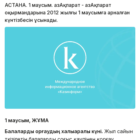
АСТАНА. 1 маусым. ҚазАқпарат - ҚазАқпарат
оқырмандарына 2012 жылғы 1 маусымға арналған
күнтізбесін ұсынады.
1 маусым, ЖҰМА
Балаларды қорғаудың халықаралық күні.
Жыл сайын
өткізілетін балаларды соғыс қаупінен қорғау,