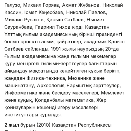
Галузо, Михаил Горяев, Ахмет Жұбанов, Николай
Кассин, Ісмет Кеңесбаев, Николай Павлов,
Михаил Русаков, Қаныш Сәтбаев, Нығмет
Сауранбаев, Гавриил Тихов кірді. Қазақстан
Ұлттық ғылым академиясының бірінші президенті
болып көрнекті ғалым, қайраткер, академик Қаныш
Сәтбаев сайланды. 1991 жылы наурыздың 20-да
Ғылым академиясына жаңа ғылыми мекемелер
құру мен іргелі ғылыми-зерттеулер бағыттарын
айқындау мақсатында кеңейтілген құқық беріліп,
жаңадан Физика-техника, Механика және
машинатану, Археология, Ғарыштық зерттеулер,
Информатика және басқару мәселелері, Мемлекет
және құқық, Қолданбалы математика, Жер
қойнауларын кешенді игеру мәселелері
институттары құрылды.
2 жыл
бұрын (2010) Қазақстан Республикасы