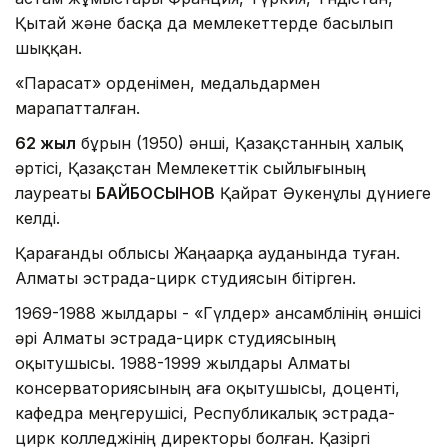
Қытай және басқа да мемлекеттерде басылып
шыққан.
«Парасат» орденімен, медальдармен
марапатталған.
62 жыл
бұрын (1950) әнші, Қазақстанның халық
әртісі, Қазақстан Мемлекеттік сыйлығының
лауреаты
БАЙБОСЫНОВ
Қайрат Әукенұлы дүниеге
келді.
Қарағанды облысы Жаңаарқа ауданында туған.
Алматы эстрада-цирк студиясын бітірген.
1969-1988 жылдары - «Гүлдер» ансамблінің әншісі
әрі Алматы эстрада-цирк студиясының
оқытушысы. 1988-1999 жылдары Алматы
консерваториясының аға оқытушысы, доценті,
кафедра меңгерушісі, Республикалық эстрада-
цирк колледжінің директоры болған. Қазіргі