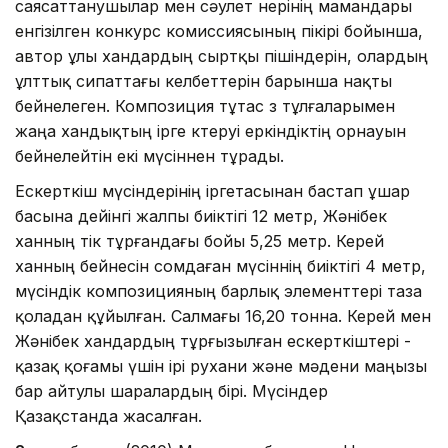
саясаттанушылар мен сәулет өнерінің мамандары
енгізілген конкурс комиссиясының пікірі бойынша,
автор ұлы хандардың сыртқы пішіндерін, олардың
ұлттық сипаттағы келбеттерін барынша нақты
бейнелеген. Композиция тұтас өз тұлғаларымен
жаңа хандықтың ірге көтеруі еркіндіктің орнауын
бейнелейтін екі мүсіннен тұрады.
Ескерткіш мүсіндерінің іргетасынан бастап ұшар
басына дейінгі жалпы биіктігі 12 метр, Жәнібек
ханның тік тұрғандағы бойы 5,25 метр. Керей
ханның бейнесін сомдаған мүсіннің биіктігі 4 метр,
мүсіндік композицияның барлық элементтері таза
қоладан құйылған. Салмағы 16,20 тонна. Керей мен
Жәнібек хандардың тұрғызылған ескерткіштері -
қазақ қоғамы үшін ірі рухани және мәдени маңызы
бар айтулы шаралардың бірі. Мүсіндер
Қазақстанда жасалған.