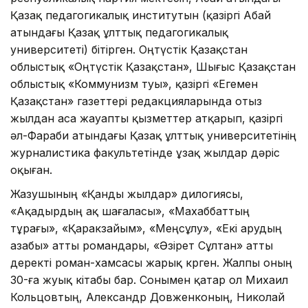
Қазақ педагогикалық институтын (қазіргі Абай
атындағы Қазақ ұлттық педагогикалық
университеті) бітірген. Оңтүстік Қазақстан
облыстық «Оңтүстік Қазақстан», Шығыс Қазақстан
облыстық «Коммунизм туы», қазіргі «Егемен
Қазақстан» газеттері редакцияларында отыз
жылдан аса жауапты қызметтер атқарып, қазіргі
әл-Фараби атындағы Қазақ ұлттық университетінің
журналистика факультетінде ұзақ жылдар дәріс
оқыған.
Жазушының «Қанды жылдар» дилогиясы,
«Ақадырдың ақ шағаласы», «Махаббаттың
тұрағы», «Қаракөзайым», «Меңсұлу», «Екі арудың
азабы» атты романдары, «Әзірет Сұлтан» атты
деректі роман-хамсасы жарық көрген. Жалпы оның
30-ға жуық кітабы бар. Сонымен қатар ол Михаил
Кольцовтың, Александр Довженконың, Николай