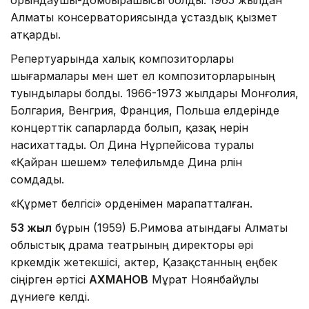
Алматы консерваториясында ұстаздық қызмет
атқарды.
Репертуарында халық композиторлары
шығармалары мен шет ел композиторларының
туындылары болды. 1966-1973 жылдары Монғолия,
Болгария, Венгрия, Франция, Польша елдерінде
концерттік сапарларда болып, қазақ өнерін
насихаттады. Ол Дина Нұрпейісова туралы
«Қайран шешем» телефильмде Дина рөлін
сомдады.
«Құрмет белгісі» орденімен марапатталған.
53 жыл
бұрын (1959) Б.Римова атындағы Алматы
облыстық драма театрының директоры әрі
көркемдік жетекшісі, актер, Қазақстанның еңбек
сіңірген әртісі
АХМАНОВ
Мұрат Ноянбайұлы
дүниеге келді.