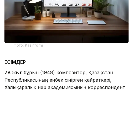
Фото: Kazinform
ЕСІМДЕР
78 жыл
бұрын (1948) композитор, Қазақстан
Республикасының еңбек сіңірген қайраткері,
Халықаралық өнер академиясының корреспондент
мүшесі, бірнеше дүркін Бүкілодақтық және
Дүниежүзілік фестиваль мен байқаулардың
лауреаты
Мұрат ҚҰСАЙЫНОВ
дүниеге келді.