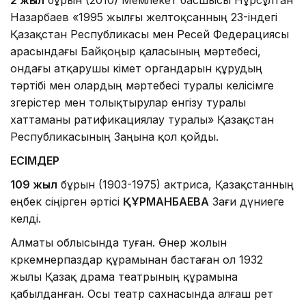
Назарбаев «1995 жылғы желтоқсанның 23-індегі
Қазақстан Республикасы мен Ресей Федерациясы
арасындағы Байқоңыр қаласының мәртебесi,
ондағы атқарушы өкімет органдарын құрудың
тәртiбi мен олардың мәртебесi туралы келiсiмге
өзгерiстер мен толықтырулар енгiзу туралы
хаттаманы ратификациялау туралы» Қазақстан
Республикасының Заңына қол қойды.
ЕСІМДЕР
109 жыл
бұрын (1903-1975) актриса, Қазақстанның
еңбек сіңірген әртісі
ҚҰРМАНБАЕВА
Зағи дүниеге
келді.
Алматы облысында туған. Өнер жолын
көркемөнерпаздар құрамынан бастаған ол 1932
жылы Қазақ драма театрының құрамына
қабылданған. Осы театр сахнасында алғаш рет