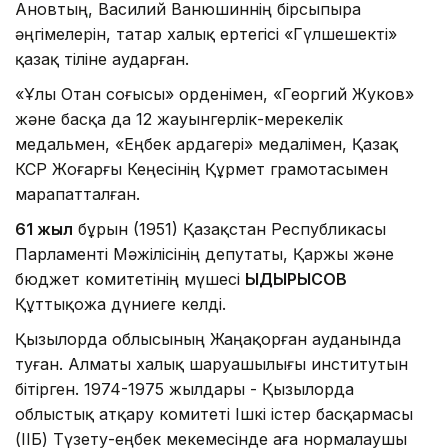
Ановтың, Василий Ванюшиннің бірсыпыра
әңгімелерін, татар халық ертегісі «Гүлшешекті»
қазақ тіліне аударған.
«Ұлы Отан соғысы» орденімен, «Георгий Жуков»
және басқа да 12 жауынгерлік-мерекелік
медальмен, «Еңбек ардагері» медалімен, Қазақ
КСР Жоғарғы Кеңесінің Құрмет грамотасымен
марапатталған.
61 жыл
бұрын (1951) Қазақстан Республикасы
Парламенті Мәжілісінің депутаты, Қаржы және
бюджет комитетінің мүшесі
ЫДЫРЫСОВ
Құттықожа дүниеге келді.
Қызылорда облысының Жаңақорған ауданында
туған. Алматы халық шаруашылығы институтын
бітірген. 1974-1975 жылдары - Қызылорда
облыстық атқару комитеті Ішкі істер басқармасы
(ІІБ) Түзету-еңбек мекемесінде аға нормалаушы