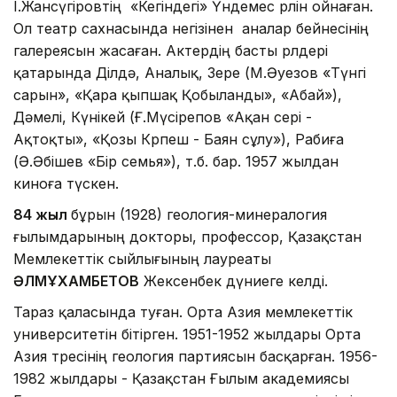
І.Жансүгіровтің «Кегіндегі» Үндемес рөлін ойнаған.
Ол театр сахнасында негізінен аналар бейнесінің
галереясын жасаған. Актердің басты рөлдері
қатарында Ділдә, Аналық, Зере (М.Әуезов «Түнгі
сарын», «Қара қыпшақ Қобыланды», «Абай»),
Дәмелі, Күнікей (Ғ.Мүсірепов «Ақан сері -
Ақтоқты», «Қозы Көрпеш - Баян сұлу»), Рабиға
(Ә.Әбішев «Бір семья»), т.б. бар. 1957 жылдан
киноға түскен.
84 жыл
бұрын (1928) геология-минералогия
ғылымдарының докторы, профессор, Қазақстан
Мемлекеттік сыйлығының лауреаты
ӘЛМҰХАМБЕТОВ
Жексенбек дүниеге келді.
Тараз қаласында туған. Орта Азия мемлекеттік
университетін бітірген. 1951-1952 жылдары Орта
Азия тресінің геология партиясын басқарған. 1956-
1982 жылдары - Қазақстан Ғылым академиясы