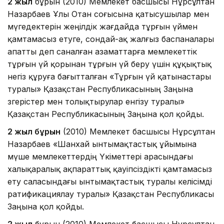
2 жыл
бұрын (2010) Мемлекет басшысы Нұрсұлтан
Назарбаев Ұлы Отан соғысына қатысушылар мен
мүгедектерін жеңілдік жағдайда тұрғын үймен
қамтамасыз етуге, сондай-ақ жалғыз баспаналары
апатты деп саналған азаматтарға мемлекеттік
тұрғын үй қорынан тұрғын үй беру үшін құқықтық
негіз құруға бағытталған «Тұрғын үй қатынастары
туралы» Қазақстан Республикасының Заңына
өзгерістер мен толықтырулар енгізу туралы»
Қазақстан Республикасының Заңына қол қойды.
2 жыл бұрын
(2010) Мемлекет басшысы Нұрсұлтан
Назарбаев «Шанхай ынтымақтастық ұйымына
мүше мемлекеттердің Үкіметтері арасындағы
халықаралық ақпараттық қауіпсіздікті қамтамасыз
ету саласындағы ынтымақтастық туралы келісімді
ратификациялау туралы» Қазақстан Республикасы
Заңына қол қойды.
2 жыл
бұрын (2010) Мемлекет басшысы Нұрсұлтан