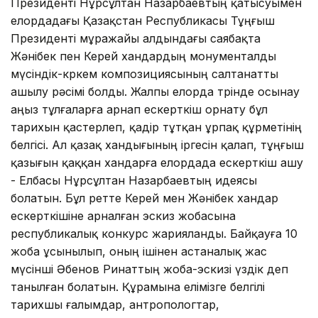
Президенті Нұрсұлтан Назарбаевтың қатысуымен
елордадағы Қазақстан Республикасы Тұңғыш
Президенті мұражайы алдындағы саябақта
Жәнібек пен Керей хандардың монументалды
мүсіндік-көркем композициясының салтанатты
ашылу рәсімі болды. Жалпы елорда төрінде осынау
аңыз тұлғаларға арнап ескерткіш орнату бұл
тарихын қастерлеп, қадір тұтқан ұрпақ құрметінің
белгісі. Ал қазақ хандығының іргесін қалап, тұңғыш
қазығын қаққан хандарға елордада ескерткіш ашу
- Елбасы Нұрсұлтан Назарбаевтың идеясы
болатын. Бұл ретте Керей мен Жәнібек хандар
ескерткішіне арналған эскиз жобасына
республикалық конкурс жарияланды. Байқауға 10
жоба ұсынылып, оның ішінен астаналық жас
мүсінші Әбенов Ринаттың жоба-эскизі үздік деп
танылған болатын. Құрамына елімізге белгілі
тарихшы ғалымдар, антропологтар,