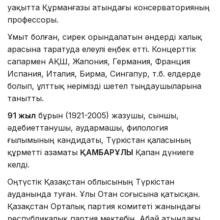
уақытта Құрманғазы атындағы консерваторияның
профессоры.
Ұмыт болған, сирек орындалатын әндерді халық
арасына таратуда елеулі еңбек етті. Концерттік
сапармен АҚШ, Жапония, Германия, Франция
Испания, Италия, Бирма, Сингапур, т.б. елдерде
болып, ұлттық өнерімізді шетел тыңдаушыларына
танытты.
91 жыл
бұрын (1921-2005) жазушы, сыншы,
әдебиеттанушы, аудармашы, филология
ғылымының кандидаты, Түркістан қаласының
құрметті азаматы
ҚАМБАРҰЛЫ
Қапан дүниеге
келді.
Оңтүстік Қазақстан облысының Түркістан
ауданында туған. Ұлы Отан соғысына қатысқан.
Қазақстан Орталық партия комитеті жанындағы
республикалық партия мектебін, Абай атындағы