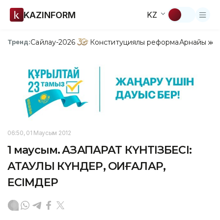
KAZINFORM
KZ
Сайлау-2026
Конституциялық реформа
Арнайы жо
Тренд:
06:50, 01 Маусым 2012
1 маусым. ҚАЗАҚПАРАТ КҮНТІЗБЕСІ:
АТАУЛЫ КҮНДЕР, ОҚИҒАЛАР,
ЕСІМДЕР