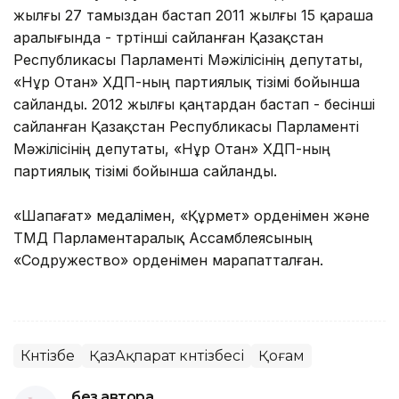
жылғы 27 тамыздан бастап 2011 жылғы 15 қараша
аралығында - төртінші сайланған Қазақстан
Республикасы Парламенті Мәжілісінің депутаты,
«Нұр Отан» ХДП-ның партиялық тізімі бойынша
сайланды. 2012 жылғы қаңтардан бастап - бесінші
сайланған Қазақстан Республикасы Парламенті
Мәжілісінің депутаты, «Нұр Отан» ХДП-ның
партиялық тізімі бойынша сайланды.
«Шапағат» медалімен, «Құрмет» орденімен және
ТМД Парламентаралық Ассамблеясының
«Содружество» орденімен марапатталған.
Күнтізбе
ҚазАқпарат күнтізбесі
Қоғам
без автора