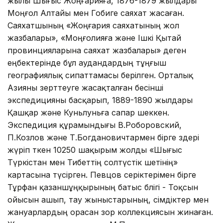
жылы Шығыс Жоңғарияға, 1876-1879 жылдары
Моңғол Алтайы мен Гобиге саяхат жасаған.
Саяхатшының «Жоңғария саяхатының жол
жазбалары», «Моңғолияға және Ішкі Қытай
провинцияларына саяхат жазбалары» деген
еңбектерінде бұл аудандардың тұңғыш
географиялық сипаттамасы берілген. Орталық
Азияны зерттеуге жасақталған бесінші
экспедицияны басқарып, 1889-1890 жылдары
Қашқар және Куньлуньға сапар шеккен.
Экспедиция құрамындығы В.Роборовский,
П.Козлов және Т.Богдановичтармен бірге өздері
жүріп өткен 10250 шақырым жолды «Шығыс
Түркістан мен Тибеттің солтүстік шетінің»
картасына түсірген. Певцов серіктерімен бірге
Тұрфан қазаншұңқырының батыс бөлігі - Тоқсын
ойысын ашып, тау жыныстарының, өсімдіктер мен
жануарлардың орасан зор коллекциясын жинаған.