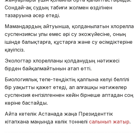
Сондай-ақ судың табиғи жолмен өздігінен
тазаруына әсер етеді.
Мамандардың айтуынша, қолданылатын хлорелла
суспензиясы улы емес әрі су экожүйесіне, оның
ішінде балықтарға, құстарға және су өсімдіктеріне
қауіпсіз.
Экологтар хлорелланы қолданудың нәтижесі
бірден байқалмайтынын атап өтті.
Биологиялық тепе-теңдіктің қалпына келуі белгілі
бір уақытты қажет етеді, ал алғашқы нәтижелер
суспензия енгізілгеннен кейін бірнеше аптадан соң
көріне бастайды.
Айта кетелік Астанада жаңа Президенттік
кітапхана маңында көлік тоннелі
салынып жатыр
.