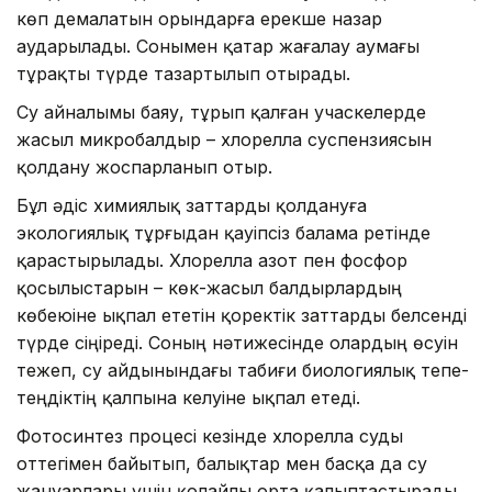
көп демалатын орындарға ерекше назар
аударылады. Сонымен қатар жағалау аумағы
тұрақты түрде тазартылып отырады.
Су айналымы баяу, тұрып қалған учаскелерде
жасыл микробалдыр – хлорелла суспензиясын
қолдану жоспарланып отыр.
Бұл әдіс химиялық заттарды қолдануға
экологиялық тұрғыдан қауіпсіз балама ретінде
қарастырылады. Хлорелла азот пен фосфор
қосылыстарын – көк-жасыл балдырлардың
көбеюіне ықпал ететін қоректік заттарды белсенді
түрде сіңіреді. Соның нәтижесінде олардың өсуін
тежеп, су айдынындағы табиғи биологиялық тепе-
теңдіктің қалпына келуіне ықпал етеді.
Фотосинтез процесі кезінде хлорелла суды
оттегімен байытып, балықтар мен басқа да су
жануарлары үшін қолайлы орта қалыптастырады.