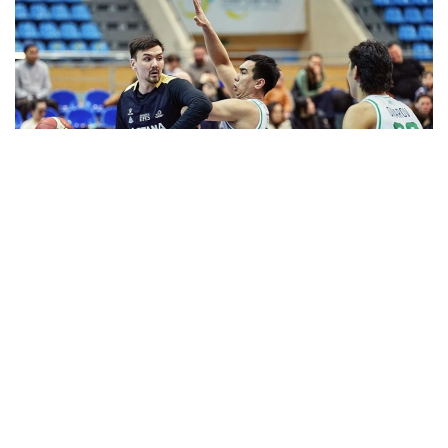
Фото: astanabasket.kz
Спорт және дене шынықтыру істері комитетінің
төрағасы Руслан Есеналиннің мәліметінше соңғы
жылдары клубтың халықаралық аренадағы
нәтижелері алға қойған міндеттері мен күткен
нәтижелерге сәйкес келмеді.
— ВТБ Бірыңғай лигасының өткен маусымының