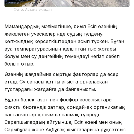
Фото: Астана әкімдігі
Мамандардың мәліметінше, биыл Есіл өзенінің
жекелеген учаскелерінде судың гүлденуі
көпжылдық көрсеткіштерден асып түскен. Бұған
ауа температурасының қалыптан тыс жоғары
болуы мен су деңгейінің төмендеуі негізгі себеп
болып отыр.
Өзеннің жағдайына сыртқы факторлар да әсер
етеді. Су сапасы қатты ағыста орналасқан
тұстардағы жағдайға да байланысты.
Бұдан бөлек, азот пен фосфор қосылыстары
сияқты биогендік заттар, сондай-ақ органикалық
ластағыштар қосымша салмақ түсіреді.
Сарапшылардың айтуынша, Есіл өзені мен оның
Сарыбұлақ және Ақбұлақ жылғаларына рұқсатсыз