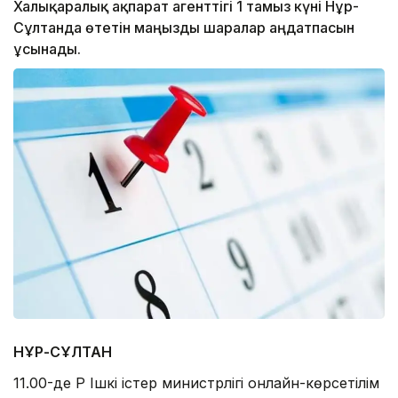
Халықаралық ақпарат агенттігі 1 тамыз күні Нұр-
Сұлтанда өтетін маңызды шаралар аңдатпасын
ұсынады.
НҰР-СҰЛТАН
11.00-де ҚР Ішкі істер министрлігі онлайн-көрсетілім