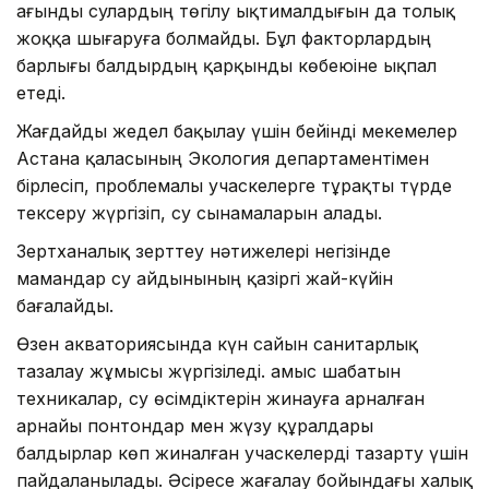
ағынды сулардың төгілу ықтималдығын да толық
жоққа шығаруға болмайды. Бұл факторлардың
барлығы балдырдың қарқынды көбеюіне ықпал
етеді.
Жағдайды жедел бақылау үшін бейінді мекемелер
Астана қаласының Экология департаментімен
бірлесіп, проблемалы учаскелерге тұрақты түрде
тексеру жүргізіп, су сынамаларын алады.
Зертханалық зерттеу нәтижелері негізінде
мамандар су айдынының қазіргі жай-күйін
бағалайды.
Өзен акваториясында күн сайын санитарлық
тазалау жұмысы жүргізіледі. Қамыс шабатын
техникалар, су өсімдіктерін жинауға арналған
арнайы понтондар мен жүзу құралдары
балдырлар көп жиналған учаскелерді тазарту үшін
пайдаланылады. Әсіресе жағалау бойындағы халық