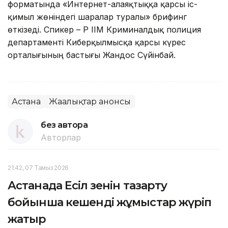
форматында «Интернет-алаяқтыққа қарсы іс-
қимыл жөніндегі шаралар туралы» брифинг
өткізеді. Спикер – ҚР ІІМ Криминалдық полиция
департаменті Киберқылмысқа қарсы күрес
орталығының бастығы Жандос Сүйінбай.
Астана
Жаңалықтар анонсы
без автора
Авторлар
21:42, 07 Тамыз 2026
Астанада Есіл өзенін тазарту
бойынша кешенді жұмыстар жүріп
жатыр