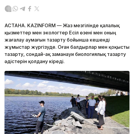
АСТАНА. KAZINFORM — Жаз мезгілінде қалалық
қызметтер мен экологтер Есіл өзені мен оның
жағалау аумағын тазарту бойынша кешенді
жұмыстар жүргізуде. Оған балдырлар мен қоқысты
тазарту, сондай-ақ заманауи биологиялық тазарту
әдістерін қолдану кіреді.