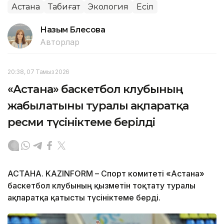
Астана
Табиғат
Экология
Есіл
Назым Бөлесова
Авторлар
20:38, 07 Тамыз 2026
«Астана» баскетбол клубының
жабылатыны туралы ақпаратқа
ресми түсініктеме берілді
АСТАНА. KAZINFORM – Спорт комитеті «Астана»
баскетбол клубының қызметін тоқтату туралы
ақпаратқа қатысты түсініктеме берді.