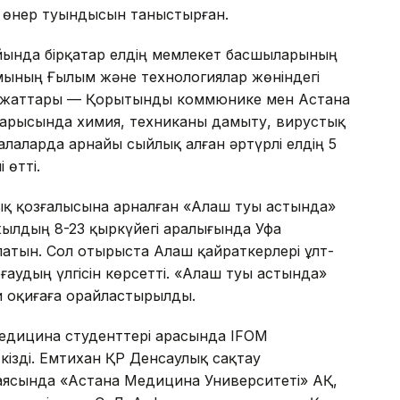
53 өнер туындысын таныстырған.
йында бірқатар елдің мемлекет басшыларының
ының Ғылым және технологиялар жөніндегі
і құжаттары — Қорытынды коммюнике мен Астана
барысында химия, техниканы дамыту, вирустық
алаларда арнайы сыйлық алған әртүрлі елдің 5
 өтті.
қ қозғалысына арналған «Алаш туы астында»
8 жылдың 8-23 қыркүйегі аралығында Уфа
латын. Сол отырыста Алаш қайраткерлері ұлт-
ғаудың үлгісін көрсетті. «Алаш туы астында»
хи оқиғаға орайластырылды.
едицина студенттері арасында IFOM
кізді. Емтихан ҚР Денсаулық сақтау
 аясында «Астана Медицина Университеті» АҚ,