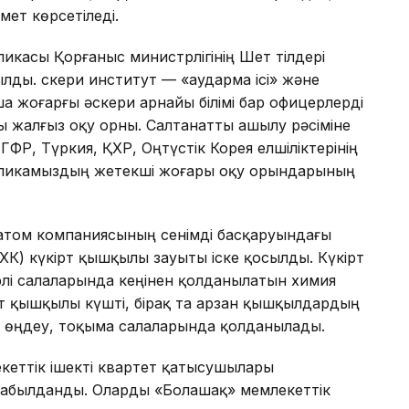
ет көрсетіледі.
касы Қорғаныс министрлігінің Шет тілдері
ды. Әскери институт — «аударма iсі» және
 жоғарғы әскери арнайы бiлiмi бар офицерлердi
 жалғыз оқу орны. Салтанатты ашылу рәсіміне
ГФР, Түркия, ҚХР, Оңтүстік Корея елшіліктерінің
убликамыздың жетекші жоғары оқу орындарының
атом компаниясының сенімді басқаруындағы
К) күкірт қышқылы зауыты іске қосылды. Күкірт
і салаларында кеңінен қолданылатын химия
Күкірт қышқылы күшті, бірақ та арзан қышқылдардың
алл өңдеу, тоқыма салаларында қолданылады.
кеттік ішекті квартет қатысушылары
абылданды. Оларды «Болашақ» мемлекеттік