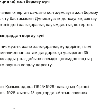
уицидке) жол бермеу күні
айналып отырған өз-өзіне қол жұмсауға жол бермеу
бекіту бастамасын Дүниежүзілік денсаулық сақтау
 жөніндегі халықаралық қауымдастық көтерген.
ылдардан қорғау күні
ежүзілік және халықаралық күндерінің тізімі
 миллионнан астам дағдарысқа ұшыраған 35
 балалардың жағдайына әлемдік қоғамдастықтың
ім алуына қолдау көрсету.
сы Қызылордада (1925-1929) қазақтың бірінші
ғы 1926 жылғы 13 қаңтарда «Алтын сақина»