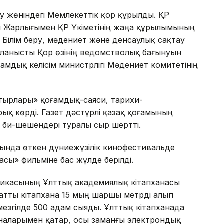
 жөніндегі Мемлекеттік қор құрылды. ҚР
ы Жарлығымен ҚР Үкіметінің жаңа құрылымының
 Білім беру, мәдениет және денсаулық сақтау
айланысты Қор өзінің ведомстволық бағынуын
амдық келісім министрлігі Мәдениет комитетінің
тырлары» қоғамдық-саяси, тарихи-
арық көрді. Газет дәстүрлі қазақ қоғамының
, би-шешендері туралы сыр шертті.
ында өткен дүниежүзілік кинофестивальде
сы» фильміне бас жүлде берілді.
икасының Ұлттық академиялық кітапханасы
атты кітапхана 15 мың шаршы метрді алып
езгілде 500 адам сыяды. Ұлттық кітапханада
ыналарымен қатар, осы заманғы электрондық