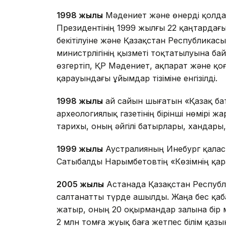
1998 жылы
Мәдениет және өнерді қолдау
Президентінің 1999 жылғы 22 қаңтардағ
бекітілуіне және Қазақстан Республикасы
министрлігінің қызметі тоқтатылуына б
өзгертіп, ҚР Мәдениет, ақпарат және қоғ
қарауындағы ұйымдар тізіміне енгізілді.
1998 жылы
ай сайын шығатын «Қазақ ба
археологиялық газетінің бірінші нөмірі ж
тарихы, оның әйгілі батырлары, хандары
1999 жылы
Аустралияның Инебург қалас
Сатыбалды Нарымбетовтің «Көзімнің қара
2005 жылы
Астанада Қазақстан Республ
салтанатты түрде ашылды. Жаңа бес қаб
жатыр, оның 20 оқырмандар залына бір м
2 млн томға жуық баға жетпес білім қаз