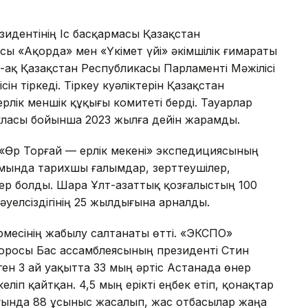
идентінің Іс басқармасы Қазақстан
ы «Ақорда» мен «Үкімет үйі» әкімшілік ғимараты
й-ақ Қазақстан Республикасы Парламенті Мәжілісі
ін тіркеді. Тіркеу куәліктерін Қазақстан
ерлік меншік құқығы комитеті берді. Тауарлар
ласы бойынша 2023 жылға дейін жарамды.
«Өр Торғай — ерлік мекені» экспедициясының
ында тарихшы ғалымдар, зерттеушілер,
ер болды. Шара Ұлт-азаттық қозғалыстың 100
уелсіздігінің 25 жылдығына арналды.
месінің жабылу салтанаты өтті. «ЭКСПО»
юросы Бас ассамблеясының президенті Стин
ген 3 ай уақытта 33 мың әртіс Астанада өнер
ліп қайтқан. 4,5 мың ерікті еңбек етіп, қонақтар
ағында 88 ұсыныс жасалып, жас отбасылар жаңа