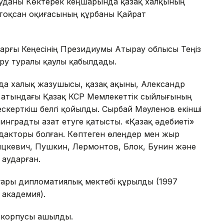
даны Көктерек кеңшарында қазақ халқының
тоқсан оқиғасының құрбаны Қайрат
арғы Кеңесінің Президиумы Атырау облысы Теңіз
ру туралы қаулы қабылдады.
а халық жазушысы, қазақ ақыны, Александр
 атындағы Қазақ КСР Мемлекеттік сыйлығының
скерткіш белгі қойылды. Сырбай Мәуленов екінші
нинградты азат етуге қатысты. «Қазақ әдебиеті»
дакторы болған. Көптеген өлеңдер мен жыр
ицкевич, Пушкин, Лермонтов, Блок, Бунин және
 аударған.
ары дипломатиялық мектебі құрылды (1997
 академия).
 корпусы ашылды.