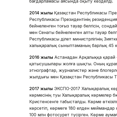
бағдарламасы аясында оқыту көзделді.
2014 жылы
Қазақстан Республикасы През
Республикасы Президентінің резиденцияс
бейнеленген тоғыз тауар белгісін, сонда
мен Сенаты бейнеленген алты тауар белгіс
Республикасы Әділет министрлігінің Зиятк
халықаралық сыныптаманың барлық 45 к
2016 жылы
Астанадан Арқалыққа қарай 
қатысушылары жолға шықты. Оның құрам
этнографтар, журналистер және блогерл
жылдығы мен Қазақстан Республикасы Тә
2017 жылы
ЭКСПО-2017 Халықаралық көр
көрмесінің туы Халықаралық көрмелер б
Кристенсенге табысталды. Көрме өткізіл
көрсетіп, көрмеге 180 елден меймандар ке
100 млн фотосурет түсірген. Көрме аум