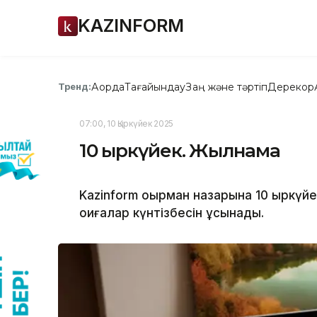
KAZINFORM
Ақорда
Тағайындау
Заң және тәртіп
Дерекқор
Тренд:
07:00, 10 Қыркүйек 2025
10 қыркүйек. Жылнама
Kazinform оқырман назарына 10 қыркүй
оқиғалар күнтізбесін ұсынады.