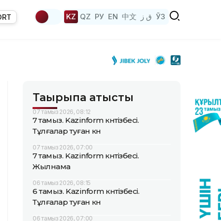
KZ
QZ
РУ
EN
中文
ق ز
ЎЗ
ORT
Тақырыпқа қатысты
07 тамыз 2026, 08:12
7 тамыз. Kazinform күнтізбесі.
Тұлғалар туған күн
07 тамыз 2026, 07:00
7 тамыз. Kazinform күнтізбесі.
Жылнама
06 тамыз 2026, 08:15
6 тамыз. Kazinform күнтізбесі.
Тұлғалар туған күн
06 тамыз 2026, 07:00