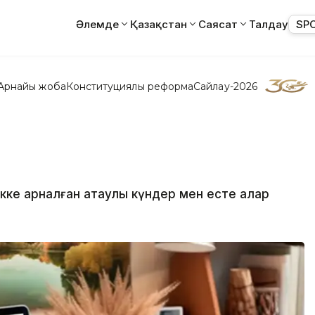
Әлемде
Қазақстан
Саясат
Талдау
SP
Арнайы жоба
Конституциялық реформа
Сайлау-2026
екке арналған атаулы күндер мен есте қалар