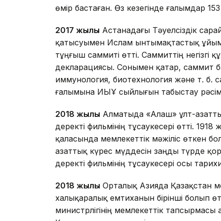
өмір бастаған. Өз кезегінде ғалымдар 1
2017 жылы
Астанадағы Тәуелсіздік сара
қатысуымен Ислам ынтымақтастық ұйым
тұңғыш саммиті өтті. Саммиттің негізг
декларациясы. Сонымен қатар, саммит 
иммунология, биотехнология және т. б. с
ғалымына ИЫҰ сыйлығын табыстау рәсімі
2018 жылы
Алматыда «Алаш» ұлт-азатты
деректі фильмінің тұсаукесері өтті. 191
қаласында мемлекеттік мәжіліс өткен бо
азаттық күрес мүддесін заңды түрде қор
деректі фильмінің тұсаукесері осы тари
2018 жылы
Орталық Азияда Қазақстан м
халықаралық емтиханын бірінші болып өт
министрлігінің мемлекеттік тапсырмасы