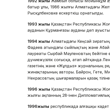
1992 жылы
Жамбыл облысы Мойынқұм ау
батыр ұлы, 1986 жылғы Алматыдағы Жел
Рысқұлбековке ескерткіш орнатылды.
1993 жылы
Қазақстан Республикасы Жоғ
ауданын Құрманғазы ауданы деп ауысты
1994 жылы
Алматыдағы Кеңсай зиратынд
Фадеев атындағы сыйлықтың және Абай
лауреаты Сырбай Мәуленовтың бейітіне е
дүниежүзілік соғысқа, атап айтқанда Ле
газетінің және «Жұлдыз» журналының ре
жинақтарының авторы. Байрон, Гете, М
Некрасовтың шығармаларын қазақ тіліне
1996 жылы
Қазақстан Республикасы Жоғ
жылғы ақпанның 28-інен Дипломатиялық
1996жылы
республикада алғашқы кадет