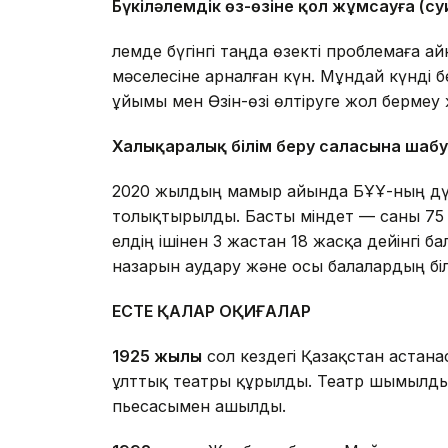
Бүкіләлемдік өз-өзіне қол жұмсауға (с
Әлемде бүгінгі таңда өзекті проблемаға 
мәселесіне арналған күн. Мұндай күнді 
ұйымы мен Өзін-өзі өлтіруге жол бермеу
Халықаралық білім беру саласына шабу
2020 жылдың мамыр айында БҰҰ-ның дүни
толықтырылды. Басты міндет — саны 75
елдің ішінен 3 жастан 18 жасқа дейінгі
назарын аудару және осы балалардың біл
ЕСТЕ ҚАЛАР ОҚИҒАЛАР
1925 жылы
сол кездегі Қазақстан астана
ұлттық театры құрылды. Театр шымылды
пьесасымен ашылды.