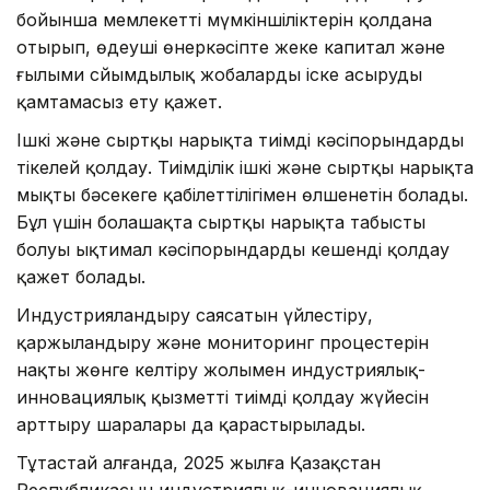
бойынша мемлекеттің мүмкіншіліктерін қолдана
отырып, өңдеуші өнеркәсіпте жеке капитал және
ғылыми сйымдылық жобаларды іске асыруды
қамтамасыз ету қажет.
Ішкі және сыртқы нарықта тиімді кәсіпорындарды
тікелей қолдау. Тиімділік ішкі және сыртқы нарықта
мықты бәсекеге қабілеттілігімен өлшенетін болады.
Бұл үшін болашақта сыртқы нарықта табысты
болуы ықтимал кәсіпорындарды кешенді қолдау
қажет болады.
Индустрияландыру саясатын үйлестіру,
қаржыландыру және мониторинг процестерін
нақты жөнге келтіру жолымен индустриялық-
инновациялық қызметтің тиімді қолдау жүйесін
арттыру шаралары да қарастырылады.
Тұтастай алғанда, 2025 жылға Қазақстан
Республикасын индустриялық-инновациялық