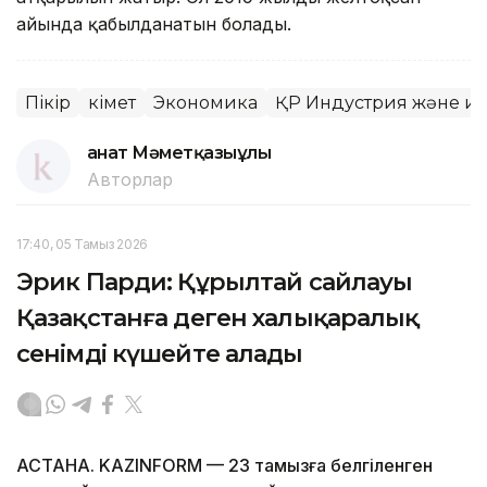
айында қабылданатын болады.
Пікір
Үкімет
Экономика
ҚР Индустрия және и
Қанат Мәметқазыұлы
Авторлар
17:40, 05 Тамыз 2026
Эрик Парди: Құрылтай сайлауы
Қазақстанға деген халықаралық
сенімді күшейте алады
АСТАНА. KAZINFORM — 23 тамызға белгіленген