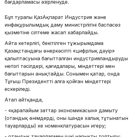
бағдарламасы әзірленуде.
Бұл туралы ҚазАқпарат Индустрия және
инфақұрылымдық даму министрлігінің баспасөз
қызметіне сілтеме жасап хабарлайды.
Айта кетерлігі, бекітілген тұжырымдама
Қазақстандағы өнеркәсіптің «цифрлық дәуір»
қалыптасуына бағытталған индустрияландырудың
негізгі тәсілдері, қағидалары, міндеттері мен
бағыттарын анықтайды. Сонымен қатар, онда
Тұңғыш Президенттің алға қойған міндеттері
ескеріледі.
Атап айтқанда,
- «қарапайым заттар экономикасын» дамыту
(отандық өнімдердің, оның ішінде халық тұтынатын
тауарлардың) кең номенклатурасын игеру;
- отандық тауарлармен ішкі нарықты толтыру;