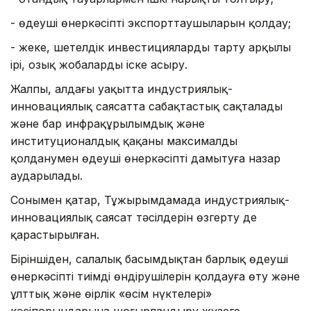
- өңдеуші өнеркәсіптің экспорттаушыларын қолдау;
- жеке, шетелдік инвестицияларды тарту арқылы
ірі, озық жобаларды іске асыру.
Жалпы, алдағы уақытта индустриялық-
инновациялық саясатта сабақтастық сақталады
және бар инфрақұрылымдық және
институционалдық қаңқаны максималды
қолданумен өңдеуші өнеркәсіпті дамытуға назар
аударылады.
Сонымен қатар, Тұжырымдамада индустриялық-
инновациялық саясат тәсілдерін өзгерту де
қарастырылған.
Біріншіден, салалық басымдықтан барлық өңдеуші
өнеркәсіптің тиімді өндірушілерін қолдауға өту және
ұлттық және өңірлік «өсім нүктелері»
кәсіпорындарына шоғырландыру жүзеге