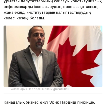
Құрылтай депутаттарының сайлауы конституциялық
реформаларды іске асырудың және Қазақстанның
жаңа өкілді институттарын қалыптастырудың
келесі кезеңі болады.
Фото: Эрик Пардидің жеке мұрағатынан
Канадалық бизнес өкілі Эрик Пардидің пікірінше,