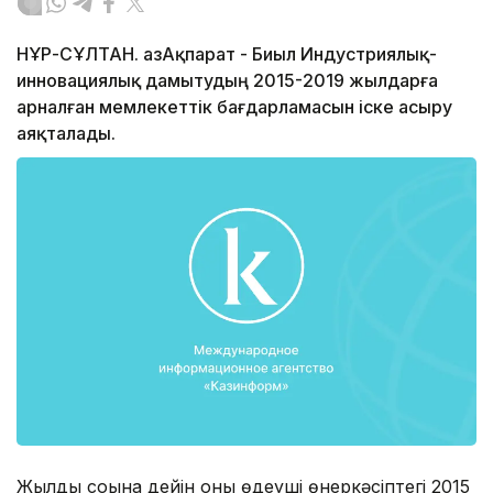
НҰР-СҰЛТАН. ҚазАқпарат - Биыл Индустриялық-
инновациялық дамытудың 2015-2019 жылдарға
арналған мемлекеттік бағдарламасын іске асыру
аяқталады.
Жылдың соңына дейін оның өңдеуші өнеркәсіптегі 2015