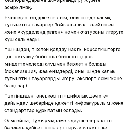
асырылмақ.
Екіншіден, өндірілетін өнім, оның ішінде халық
тұтынатын тауарлар бойынша жаңа, кеңейтілген
және «күрделендірілген» номенклатураны игеруге
күш салынады.
Үшіншіден, тікелей қолдау нақты көрсеткіштерге
қол жетукізу бойынша бизнестің қарсы
міндеттемелерді алуымен берілетін болады
(локализация, жаңа өнімдерді, оның ішінде халық
тұтынатын тауарларды игеру, экспорт өсімі және
басқалар).
Төртіншіден, өнеркәсіпті «цифрлық дәуірге»
дайындау шеңберінде қажетті инфрақұрылым және
стандарттар құрылатын болады.
Осылайша, Тұжырымдама өңдеуші өнеркәсіптің
бәсекеге қабілеттілігін арттыруға қажетті кең