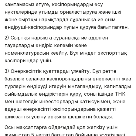
қамтамасыз етуге, кәсіпорындарды өсу
нүктелерінде ұтымды орналастыруға және ішкі
және сыртқы нарықтарда сұранысқа ие өнім
өндіруші-кәсіпорындар пулын құруға бағытталған.
2) Сыртқы нарықта сұранысқа ие өңделген
тауарлардың өндіріс көлемін және
номенклатурасын кеңейту. Бұл міндет экспорттық
кәсіпорындар үшін.
3) Өнеркәсіптік қуаттарды ұлғайту. Бұл ретте
базалық салалар кәсіпорындарының өнеркәсіптің жаңа
түрлерін өндіруді игеруін ынталандыру, капиталдың
сыйымдылық өндірістерін құру, соның ішінде ТНК
мен шетелдік инвесторлардың қатысуымен, және
өңдеуші өнеркәсіптің кәсіпорындарына қажетті
шикізатты ұсыну арқылы шешілетін болады.
Осы мақсаттарға ойдағыдай қол жеткізу үшін
жұмыстар 5 негізгі бағыттар бойынша жүргізіледі.