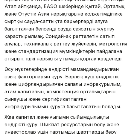
Атап айтқанда, ЕАЭО шеңберінде Қытай, Орталық
және Оңтүстік Азия нарықтарына қолжетімділікке
сыртқы сауда-саттықта барьерлерді алуға
бағытталған белсенді сауда саясатын жүргізу
қарастырылмақ. Сондай-ақ реттелетін сатып
алулар, техникалық реттеу жүйелерін, метрология
және стандартизация мүмкіндіктерін пайдалана
отырып, ішкі нарықты ұтымды қорғау көзделеді.
Өсу нүктелерінде өндірістің мамандандырылған
озық факторларын құру. Барлық күш өндірістік
және цифрландырылған сапалы инфрақұрылым,
атам капиталын, компетенция орталықтарын,
сынаушы және сертификатталған
инфрақұрылымын құруға бағытталатын болады.
Жаңа капитал және ғылыми сыйымдылықты
өндірісті құру. Шикізат ресурстарын бөлу және
инвесторлар үшін тартымды шарттарды беру