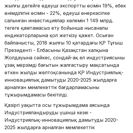
жылғы деңгейге өңдеуші экспорттың өсімін 19%, еңбек
өнімділігінің өсімін - 22%, өңдеуші өнеркәсіпке
салынған инвестициялар көлемін 1 149 млрд.
теңгеге қамтамасыз ету бойынша нысаналы
индикаторларына қол жеткізу қажет. Осыған
байланысты, 2018 жылғы 10 қаңтардағы ҚР Тұңғыш
Президенті - Елбасының Қазақстан халқына
Жолдауына сәйкес, сондай-ақ ел индустриясының
ұзақ мерзімді бағытын жалғастыру мақсатында
өткен жылдың желтоқсанында ҚР Индустриялық-
инновациялық дамытудың 2020-2025 жылдарға
арналған мемлекеттік бағдарламасының
тұжырымдамасы бекітілді.
Қазіргі уақытта осы тұжырымдама аясында
Индустрияландырудың үшінші кезеңі -
Индустриялық-инновациялық дамытудың 2020-
2025 жылдарға арналған мемлекеттік