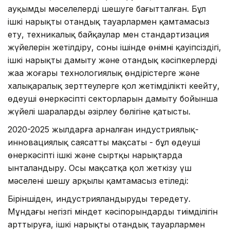
ауқымды мәселелерді шешуге бағытталған. Бұл
ішкі нарықты отандық тауарлармен қамтамасыз
ету, техникалық байқаулар мен стандартизация
жүйелерін жетілдіру, соның ішінде өнімнің қауіпсіздігі,
ішкі нарықты дамыту және отандық кәсіпкерлердің
жаңа жоғары технологиялық өндірістерге және
халықаралық зерттеулерге қол жетімділікті кеңейту,
өңдеуші өнеркәсіптің секторларын дамыту бойынша
жүйелі шараларды әзірлеу бөлігіне қатысты.
2020-2025 жылдарға арналған индустриялық-
инновациялық саясаттың мақсаты - бұл өңдеуші
өнеркәсіпті ішкі және сыртқы нарықтарда
ынталандыру. Осы мақсатқа қол жеткізу үш
мәселені шешу арқылы қамтамасыз етіледі:
Біріншіден, индустрияландыруды тереңдету.
Мұндағы негізгі міндет кәсіпорындардың тиімділігін
арттыруға, ішкі нарықты отандық тауарлармен