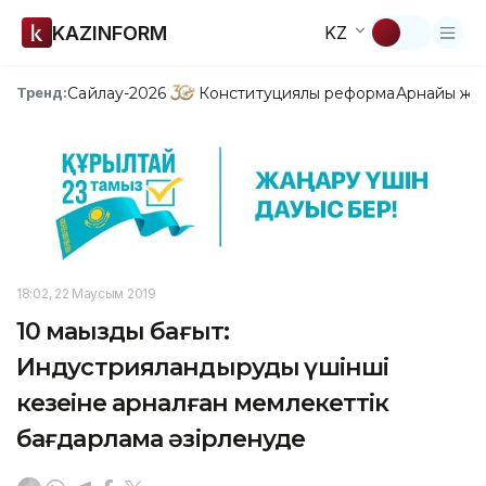
KAZINFORM
KZ
Сайлау-2026
Конституциялық реформа
Арнайы жо
Тренд:
18:02, 22 Маусым 2019
10 маңызды бағыт:
Индустрияландырудың үшінші
кезеңіне арналған мемлекеттік
бағдарлама әзірленуде