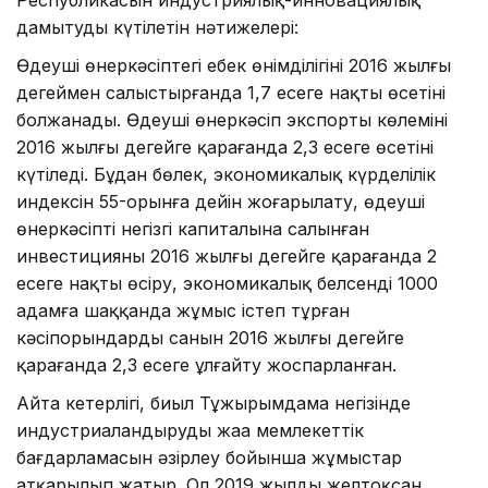
дамытудың күтілетін нәтижелері:
Өңдеуші өнеркәсіптегі еңбек өнімділігінің 2016 жылғы
деңгеймен салыстырғанда 1,7 есеге нақты өсетіні
болжанады. Өңдеуші өнеркәсіп экспорты көлемінің
2016 жылғы деңгейге қарағанда 2,3 есеге өсетіні
күтіледі. Бұдан бөлек, экономикалық күрделілік
индексін 55-орынға дейін жоғарылату, өңдеуші
өнеркәсіптің негізгі капиталына салынған
инвестицияның 2016 жылғы деңгейге қарағанда 2
есеге нақты өсіру, экономикалық белсенді 1000
адамға шаққанда жұмыс істеп тұрған
кәсіпорындардың санын 2016 жылғы деңгейге
қарағанда 2,3 есеге ұлғайту жоспарланған.
Айта кетерлігі, биыл Тұжырымдама негізінде
индустриаландырудың жаңа мемлекеттік
бағдарламасын әзірлеу бойынша жұмыстар
атқарылып жатыр. Ол 2019 жылдың желтоқсан