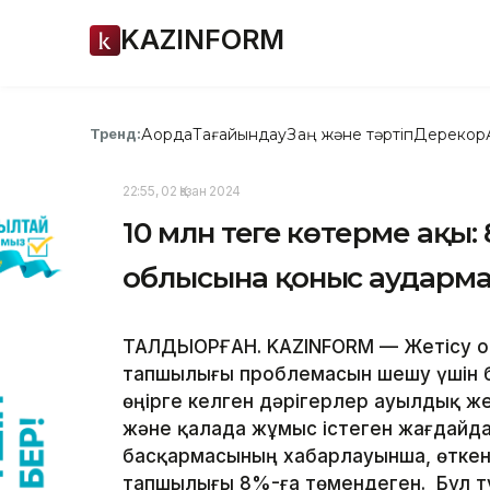
KAZINFORM
Ақорда
Тағайындау
Заң және тәртіп
Дерекқор
Тренд:
22:55, 02 Қазан 2024
10 млн теңге көтерме ақы:
облысына қоныс аударм
ТАЛДЫҚОРҒАН. KAZINFORM — Жетісу 
тапшылығы проблемасын шешу үшін би
өңірге келген дәрігерлер ауылдық же
және қалада жұмыс істеген жағдайда
басқармасының хабарлауынша, өткен
тапшылығы 8%-ға төмендеген. Бұл ту