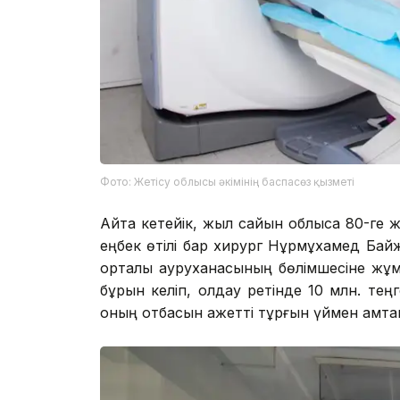
Фото: Жетісу облысы әкімінің баспасөз қызметі
Айта кетейік, жыл сайын облысқа 80-ге ж
еңбек өтілі бар хирург Нұрмұхамед Бай
орталық ауруханасының бөлімшесіне жұмы
бұрын келіп, қолдау ретінде 10 млн. теңг
оның отбасын қажетті тұрғын үймен қамта