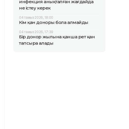
инфекция анықталған жағдайда
не істеу керек
04 тамыз 2026, 18:00
Кім қан доноры бола алмайды
04 тамыз 2026, 17:39
Бір донор жылына қанша рет қан
тапсыра алады