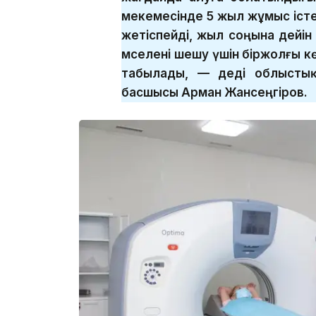
мекемесінде 5 жыл жұмыс істе
жетіспейді, жыл соңына дейін
мәселені шешу үшін біржолғы 
табылады, — деді облыстық
басшысы Арман Жансеңгіров.