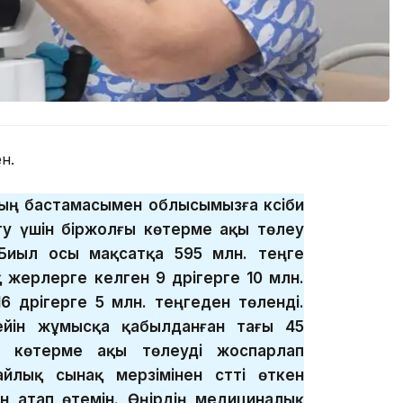
ен.
тың бастамасымен облысымызға кәсіби
у үшін біржолғы көтерме ақы төлеу
Биыл осы мақсатқа 595 млн. теңге
 жерлерге келген 9 дәрігерге 10 млн.
6 дәрігерге 5 млн. теңгеден төленді.
ейін жұмысқа қабылданған тағы 45
н көтерме ақы төлеуді жоспарлап
лық сынақ мерзімінен сәтті өткен
н атап өтемін. Өңірдің медициналық