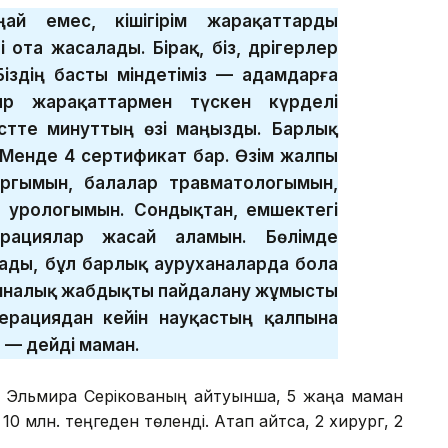
й емес, кішігірім жарақаттарды
 ота жасалады. Бірақ, біз, дәрігерлер
Біздің басты міндетіміз — адамдарға
ыр жарақаттармен түскен күрделі
сәтте минуттың өзі маңызды. Барлық
. Менде 4 сертификат бар. Өзім жалпы
ргымын, балалар травматологымын,
р урологымын. Сондықтан, емшектегі
перациялар жасай аламын. Бөлімде
тады, бұл барлық ауруханаларда бола
циналық жабдықты пайдалану жұмысты
перациядан кейін науқастың қалпына
 — дейді маман.
Эльмира Серікованың айтуынша, 5 жаңа маман
 млн. теңгеден төленді. Атап айтсақ, 2 хирург, 2