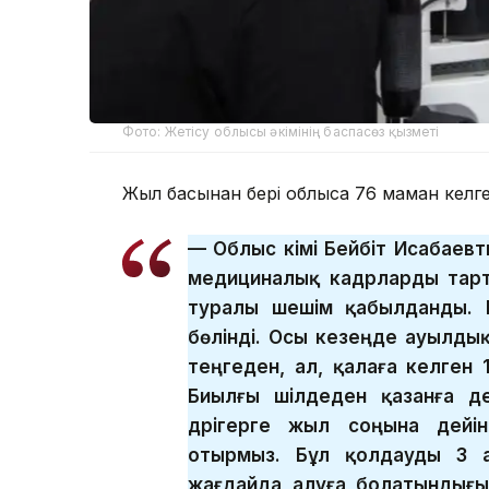
Фото: Жетісу облысы әкімінің баспасөз қызметі
Жыл басынан бері облысқа 76 маман келг
— Облыс әкімі Бейбіт Исабаев
медициналық кадрларды тарт
туралы шешім қабылданды. 
бөлінді. Осы кезеңде ауылдық
теңгеден, ал, қалаға келген 1
Биылғы шілдеден қазанға д
дәрігерге жыл соңына дейі
отырмыз. Бұл қолдауды 3 ай
жағдайда алуға болатындығы