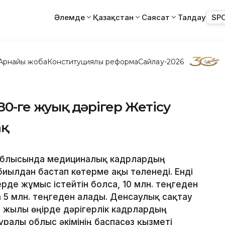
Әлемде
Қазақстан
Саясат
Талдау
SP
Арнайы жоба
Конституциялық реформа
Сайлау-2026
 80-ге жуық дәрігер Жетісу
ақ
облысында медициналық кадрлардың
ылдан бастап көтерме ақы төленеді. Енді
рде жұмыс істейтін болса, 10 млн. теңгеден
 5 млн. теңгеден алады. Денсаулық сақтау
 жылы өңірде дәрігерлік кадрлардың
ралы облыс әкімінің баспасөз қызметі