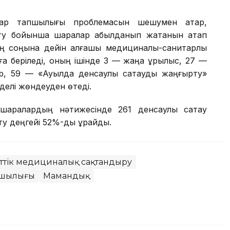
рлар тапшылығы проблемасын шешумен қатар,
ыту бойынша шаралар қабылданып жатқанын атап
ң соңына дейін алғашқы медициналық-санитарлық
 беріледі, оның ішінде 3 — жаңа құрылыс, 27 —
р, 59 — «Ауылда денсаулық сақтауды жаңғырту»
рделі жөндеуден өтеді.
шаралардың нәтижесінде 261 денсаулық сақтау
 деңгейі 52%-ды құрайды.
меттік медициналық сақтандыру
пшылығы
Мамандық