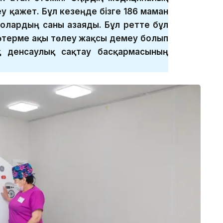
у қажет. Бұл кезеңде бізге 186 маман
 олардың саны азаяды. Бұл ретте бұл
көтерме ақы төлеу жақсы демеу болып
 денсаулық сақтау басқармасының