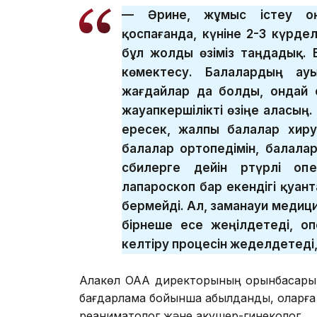
— Әрине, жұмыс істеу оңа
қоспағанда, күніне 2-3 күрделі
бұл жолды өзіміз таңдадық. 
көмектесу. Балалардың ау
жағдайлар да болды, ондай 
жауапкершілікті өзіңе аласың
ересек, жалпы балалар хиру
балалар ортопедімін, балала
сәбилерге дейін әртүрлі о
лапароскоп бар екендігі қуан
бермейді. Ал, заманауи меди
бірнеше есе жеңілдетеді, о
келтіру процесін жеделдетеді,
Алакөл ОАА директорының орынбасары 
бағдарлама бойынша қабылданды, оларға 10
реаниматолог және акушер-гинеколог.