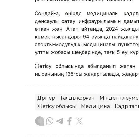
Сондай-ақ, өңірде медициналық кад
денсаулық сақтау инфрақұрылымын дам
өткен жөн. Атап айтқанда, 2024 жылды
көмек нысандары 94 ауылда пайдалануға
блокты-модульдік медициналық пунктте
ұлттық жобасы шеңберінде, тағы 5-еуі кү
Жетісу облысында қабылданып жатқан 
нысанының 136-сы жаңартылады, жаңарту
Дәрігер
Талдықорған
Міндетті әлеу
Жетісу облысы
Медицина
Кадр та