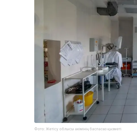
Фото: Жетісу облысы әкімінің баспасөз қызметі