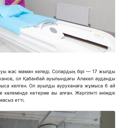
уық жас маман келеді. Солардың бірі — 17 жылдық
жанов, ол Қабанбай ауылындағы Алакөл аудандық
сқа келген. Ол ауылдық ауруханаға жұмысқа 6 ай
е көлемінде көтерме ақы алған. Жергілікті әкімдік
масыз етті.