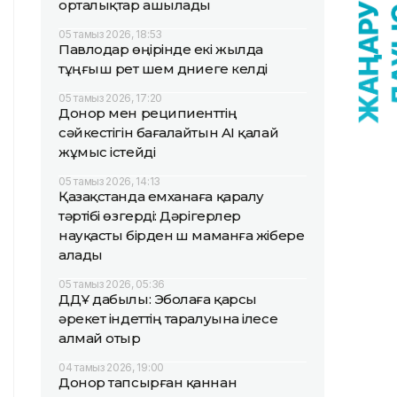
орталықтар ашылады
05 тамыз 2026, 18:53
Павлодар өңірінде екі жылда
тұңғыш рет үшем дүниеге келді
05 тамыз 2026, 17:20
Донор мен реципиенттің
сәйкестігін бағалайтын AI қалай
жұмыс істейді
05 тамыз 2026, 14:13
Қазақстанда емханаға қаралу
тәртібі өзгерді: Дәрігерлер
науқасты бірден үш маманға жібере
алады
05 тамыз 2026, 05:36
ДДҰ дабылы: Эболаға қарсы
әрекет індеттің таралуына ілесе
алмай отыр
04 тамыз 2026, 19:00
Донор тапсырған қаннан