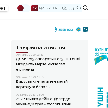
KZ
QZ
РУ
EN
中文
ق ز
ЎЗ
ORT
Тақырыпқа қатысты
06 тамыз 2026, 21:12
ДСМ: Есту аппаратын алу үшін енді
мүгедектік мәртебесі талап
етілмейді
06 тамыз 2026, 13:55
Вирустық гепатиттен қалай
қорғануға болады
05 тамыз 2026, 21:06
2027 жылға дейін өңірлерде
заманауи травматологиялық