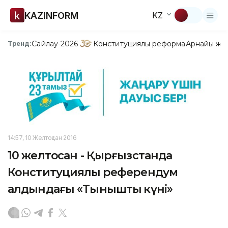
KAZINFORM
KZ
Сайлау-2026
Конституциялық реформа
Арнайы жо
Тренд:
14:57, 10 Желтоқсан 2016
10 желтоқсан - Қырғызстанда
Конституциялық референдум
алдындағы «Тыныштық күні»