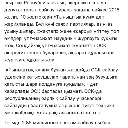
«Қырғыз Республикасының жергілікті кенеш
депутаттарын сайлау туралы заңына сәйкес 2016
жылғы 10 желтоқсан «Тыныштық күні» деп
жарияланды. Бұл күні саяси партиялар, өзін-өзі
ұсынушылар, «жақтап» және «қарсы» үгіттеу топ
өкілдері үгіт-насихат науқанын жүргізуге құқығы
жоқ. Сондай-ақ үгіт-насихат жүргізетін ОСК
аккредиттелген бұқаралық ақпарат құралы оны
жүргізуге құқығы жоқ.
«Тыныштық күнін» бұзған жағдайда ОСК сайлау
үдерісіне қатысушылар тарапынан заң бұзушыға
қатысты шара қолдануға құқылы», - деп
хабарлады ОСК баспасөз қызметі. ОСК-да
республиканың барлық сайлау учаскелері
сайлаудың басталуына әзір және тиісті техника
мен жабдықпен жарақталғанын атап өтті.
Тізімде 2,85 миллионнан астам сайлаушы бар,