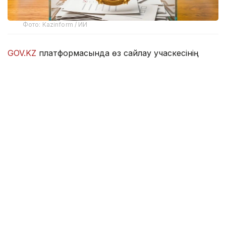
Фото: Kazinform / ИИ
GOV.KZ
платформасында өз сайлау учаскесінің
нөмірі мен орналасқан мекенжайын білуге
мүмкіндік беретін онлайн-сервис іске қосылды.
Азаматтарға ыңғайлы болуы үшін бір мезетте үш
сервис әзірленді. Көрсетілген гиперсілтемелердің
кез келгеніне өту арқылы сайлаушы өзінің өңірін
таңдап, ЖСН енгізіп, сайлау учаскесінің нөмірін,
сондай-ақ оның мекенжайын біле алады.
-
https://www.gov.kz/sailau?lang=kk
-
https://sailau.gov.kz/kk
-
https://sailau2026.gov.kz/kk
Сонымен қатар өзінің сайлау учаскесін іздеуге