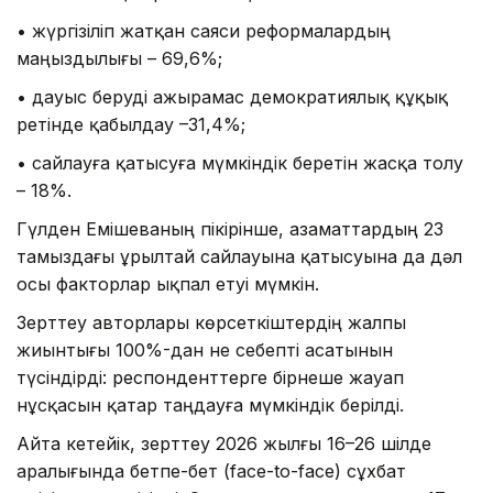
• жүргізіліп жатқан саяси реформалардың
маңыздылығы – 69,6%;
• дауыс беруді ажырамас демократиялық құқық
ретінде қабылдау –31,4%;
• сайлауға қатысуға мүмкіндік беретін жасқа толу
– 18%.
Гүлден Емішеваның пікірінше, азаматтардың 23
тамыздағы Құрылтай сайлауына қатысуына да дәл
осы факторлар ықпал етуі мүмкін.
Зерттеу авторлары көрсеткіштердің жалпы
жиынтығы 100%-дан не себепті асатынын
түсіндірді: респонденттерге бірнеше жауап
нұсқасын қатар таңдауға мүмкіндік берілді.
Айта кетейік, зерттеу 2026 жылғы 16–26 шілде
аралығында бетпе-бет (face-to-face) сұхбат