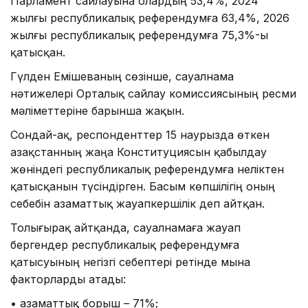
Парламент сайлауына олардың 53,4%, 2024
жылғы республикалық референдумға 63,4%, 2026
жылғы республикалық референдумға 75,3%-ы
қатысқан.
Гүлден Емішеваның сөзінше, сауалнама
нәтижелері Орталық сайлау комиссиясының ресми
мәліметтеріне барынша жақын.
Сондай-ақ, респонденттер 15 наурызда өткен
Қазақстанның жаңа Конституциясын қабылдау
жөніндегі республикалық референдумға неліктен
қатысқанын түсіндірген. Басым көпшілігің оның
себебін азаматтық жауапкершілік деп айтқан.
Толығырақ айтқанда, сауалнамаға жауап
бергендер республикалық референдумға
қатысуының негізгі себептері ретінде мына
факторларды атады:
• азаматтық борыш – 71%;