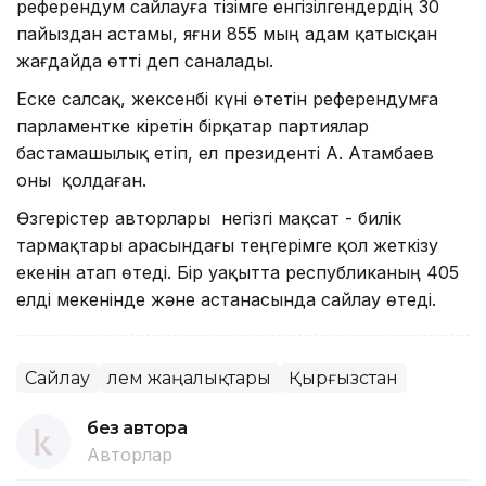
референдум сайлауға тізімге енгізілгендердің 30
пайыздан астамы, яғни 855 мың адам қатысқан
жағдайда өтті деп саналады.
Еске салсақ, жексенбі күні өтетін референдумға
парламентке кіретін бірқатар партиялар
бастамашылық етіп, ел президенті А. Атамбаев
оны қолдаған.
Өзгерістер авторлары негізгі мақсат - билік
тармақтары арасындағы теңгерімге қол жеткізу
екенін атап өтеді. Бір уақытта республиканың 405
елді мекенінде және астанасында сайлау өтеді.
Сайлау
Әлем жаңалықтары
Қырғызстан
без автора
Авторлар