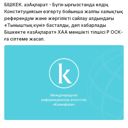
БІШКЕК. ҚазАқпарат - Бүгін Қырғызстанда елдің
Конституциясын өзгерту бойынша жалпы халықтық
референдум және жергілікті сайлау алдындағы
«Тыныштық күні» басталды, деп хабарлады
Бішкекте «ҚазАқпарат» ХАА меншікті тілшісі ҚР ОСК-
ға сілтеме жасап.