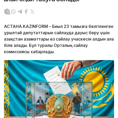
АСТАНА.KAZINFORM – Биыл 23 тамызға белгіленген
Құрылтай депутаттарын сайлауда дауыс беру үшін
Қазақстан азаматтары өз сайлау учаскесін алдын ала
біле алады. Бұл туралы Орталық сайлау
комиссиясы хабарлады.