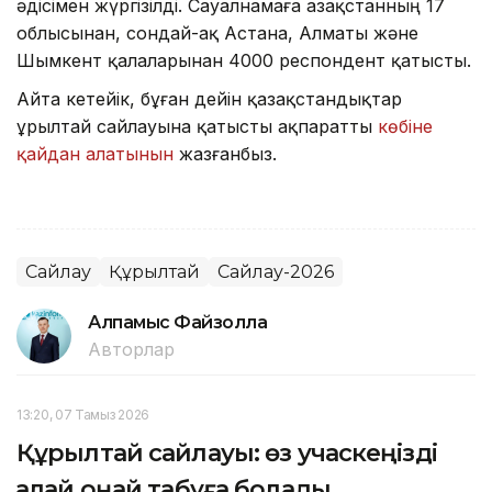
әдісімен жүргізілді. Сауалнамаға Қазақстанның 17
облысынан, сондай-ақ Астана, Алматы және
Шымкент қалаларынан 4000 респондент қатысты.
Айта кетейік, бұған дейін қазақстандықтар
Құрылтай сайлауына қатысты ақпаратты
көбіне
қайдан алатынын
жазғанбыз.
Сайлау
Құрылтай
Сайлау-2026
Алпамыс Файзолла
Авторлар
13:20, 07 Тамыз 2026
Құрылтай сайлауы: өз учаскеңізді
қалай оңай табуға болады