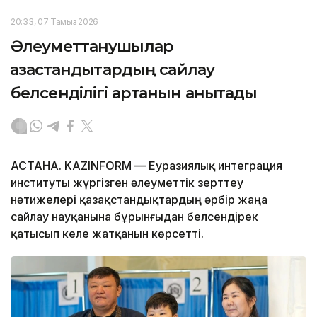
20:33, 07 Тамыз 2026
Әлеуметтанушылар
қазақстандықтардың сайлау
белсенділігі артқанын анықтады
АСТАНА. KAZINFORM — Еуразиялық интеграция
институты жүргізген әлеуметтік зерттеу
нәтижелері қазақстандықтардың әрбір жаңа
сайлау науқанына бұрынғыдан белсендірек
қатысып келе жатқанын көрсетті.