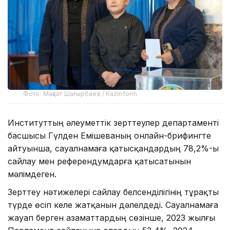
Фото: Мақсат Шағырбаев / Kazinform
Институттың әлеуметтік зерттеулер департаменті
басшысы Гүлден Емішеваның онлайн-брифингте
айтуынша, сауалнамаға қатысқандардың 78,2%-ы
сайлау мен референдумдарға қатысатынын
мәлімдеген.
Зерттеу нәтижелері сайлау белсенділігінің тұрақты
түрде өсіп келе жатқанын дәлелдеді. Сауалнамаға
жауап берген азаматтардың сөзінше, 2023 жылғы