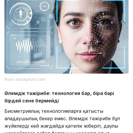
Фото: istockphoto.com
Әлемдік тәжірибе: технология бар, бірақ бәрі
бірдей сене бермейді
Биометриялық технологияларға қатысты
алаңдаушылық бекер емес. Әлемдік тәжірибе бұл
жүйелердің кей жағдайда қателік жіберіп, даулы