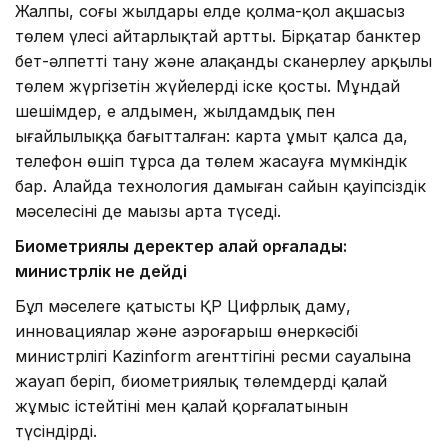
Жалпы, соңғы жылдары елде қолма-қол ақшасыз
төлем үлесі айтарлықтай артты. Бірқатар банктер
бет-әлпетті тану және алақанды сканерлеу арқылы
төлем жүргізетін жүйелерді іске қосты. Мұндай
шешімдер, ең алдымен, жылдамдық пен
ыңғайлылыққа бағытталған: карта ұмыт қалса да,
телефон өшіп тұрса да төлем жасауға мүмкіндік
бар. Алайда технология дамыған сайын қауіпсіздік
мәселесінің де маңызы арта түседі.
Биометриялық деректер қалай қорғалады:
министрлік не дейді
Бұл мәселеге қатысты ҚР Цифрлық даму,
инновациялар және аэроғарыш өнеркәсібі
министрлігі Kazinform агенттігінің ресми сауалына
жауап беріп, биометриялық төлемдердің қалай
жұмыс істейтіні мен қалай қорғалатынын
түсіндірді.