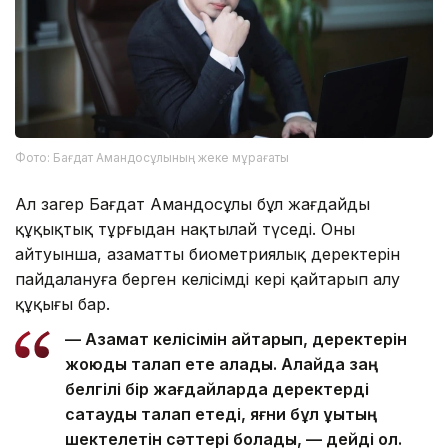
Фото: Бағдат Амандосұлының жеке мұрағаты
Ал заңгер Бағдат Амандосұлы бұл жағдайды
құқықтық тұрғыдан нақтылай түседі. Оның
айтуынша, азаматтың биометриялық деректерін
пайдалануға берген келісімді кері қайтарып алу
құқығы бар.
— Азамат келісімін қайтарып, деректерін
жоюды талап ете алады. Алайда заң
белгілі бір жағдайларда деректерді
сақтауды талап етеді, яғни бұл құқықтың
шектелетін сәттері болады, — дейді ол.