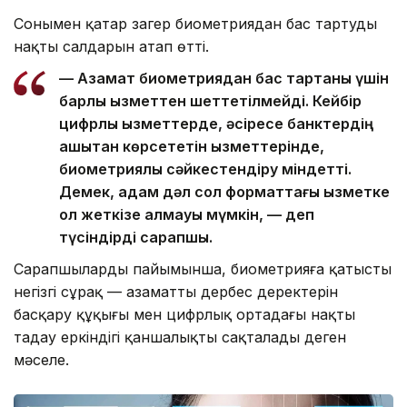
Сонымен қатар заңгер биометриядан бас тартудың
нақты салдарын атап өтті.
— Азамат биометриядан бас тартқаны үшін
барлық қызметтен шеттетілмейді. Кейбір
цифрлық қызметтерде, әсіресе банктердің
қашықтан көрсететін қызметтерінде,
биометриялық сәйкестендіру міндетті.
Демек, адам дәл сол форматтағы қызметке
қол жеткізе алмауы мүмкін, — деп
түсіндірді сарапшы.
Сарапшылардың пайымынша, биометрияға қатысты
негізгі сұрақ — азаматтың дербес деректерін
басқару құқығы мен цифрлық ортадағы нақты
таңдау еркіндігі қаншалықты сақталады деген
мәселе.