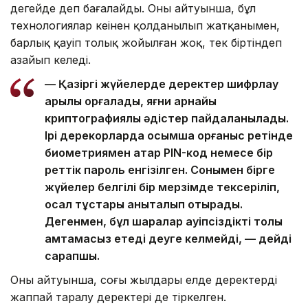
деңгейде деп бағалайды. Оның айтуынша, бұл
технологиялар кеңінен қолданылып жатқанымен,
барлық қауіп толық жойылған жоқ, тек біртіндеп
азайып келеді.
— Қазіргі жүйелерде деректер шифрлау
арқылы қорғалады, яғни арнайы
криптографиялық әдістер пайдаланылады.
Ірі дерекқорларда қосымша қорғаныс ретінде
биометриямен қатар PIN-код немесе бір
реттік пароль енгізілген. Сонымен бірге
жүйелер белгілі бір мерзімде тексеріліп,
осал тұстары анықталып отырады.
Дегенмен, бұл шаралар қауіпсіздікті толық
қамтамасыз етеді деуге келмейді, — дейді
сарапшы.
Оның айтуынша, соңғы жылдары елде деректердің
жаппай таралу деректері де тіркелген.