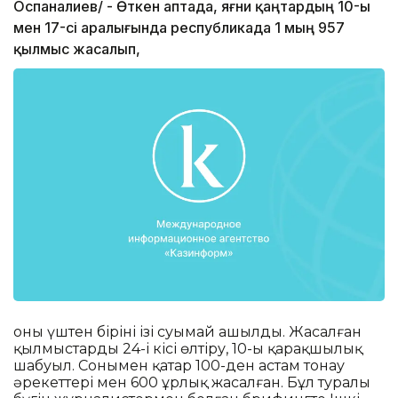
Оспаналиев/ - Өткен аптада, яғни қаңтардың 10-ы
мен 17-сі аралығында республикада 1 мың 957
қылмыс жасалып,
оның үштен бірінің ізі суымай ашылды. Жасалған
қылмыстардың 24-і кісі өлтіру, 10-ы қарақшылық
шабуыл. Сонымен қатар 100-ден астам тонау
әрекеттері мен 600 ұрлық жасалған. Бұл туралы