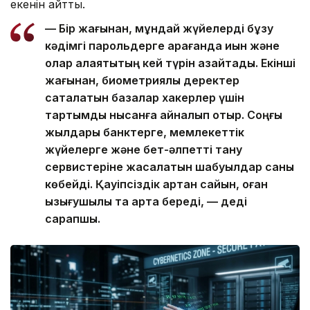
екенін айтты.
— Бір жағынан, мұндай жүйелерді бұзу
кәдімгі парольдерге қарағанда қиын және
олар алаяқтықтың кей түрін азайтады. Екінші
жағынан, биометриялық деректер
сақталатын базалар хакерлер үшін
тартымды нысанға айналып отыр. Соңғы
жылдары банктерге, мемлекеттік
жүйелерге және бет-әлпетті тану
сервистеріне жасалатын шабуылдар саны
көбейді. Қауіпсіздік артқан сайын, оған
қызығушылық та арта береді, — деді
сарапшы.