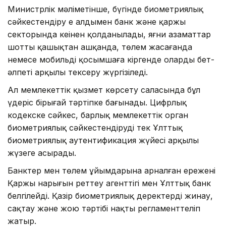
Министрлік мәліметінше, бүгінде биометриялық
сәйкестендіру ең алдымен банк және қаржы
секторында кеңінен қолданылады, яғни азаматтар
шотты қашықтан ашқанда, төлем жасағанда
немесе мобильді қосымшаға кіргенде олардың бет-
әлпеті арқылы тексеру жүргізіледі.
Ал мемлекеттік қызмет көрсету саласында бұл
үдеріс бірыңғай тәртіпке бағынады. Цифрлық
кодекске сәйкес, барлық мемлекеттік орган
биометриялық сәйкестендіруді тек Ұлттық
биометриялық аутентификация жүйесі арқылы
жүзеге асырады.
Банктер мен төлем ұйымдарына арналған ережені
Қаржы нарығын реттеу агенттігі мен Ұлттық банк
белгілейді. Қазір биометриялық деректерді жинау,
сақтау және жою тәртібі нақты регламенттеліп
жатыр.