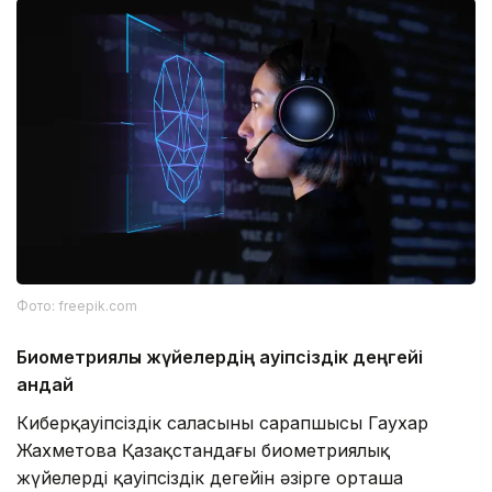
Фото: freepik.com
Биометриялық жүйелердің қауіпсіздік деңгейі
қандай
Киберқауіпсіздік саласының сарапшысы Гаухар
Жахметова Қазақстандағы биометриялық
жүйелердің қауіпсіздік деңгейін әзірге орташа