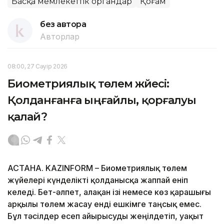
Басқа мемлекеттік органдар
Қоғам
без автора
Авторлар
08:00, 27 Сәуір 2026
Биометриялық төлем жүйесі:
Қолданғанға ыңғайлы, қорғалуы
қалай?
АСТАНА. KAZINFORM – Биометриялық төлем
жүйелері күнделікті қолданысқа жаппай еніп
келеді. Бет-әлпет, алақан ізі немесе көз қарашығы
арқылы төлем жасау енді ешкімге таңсық емес.
Бұл тәсілдер есеп айырысуды жеңілдетіп, уақыт