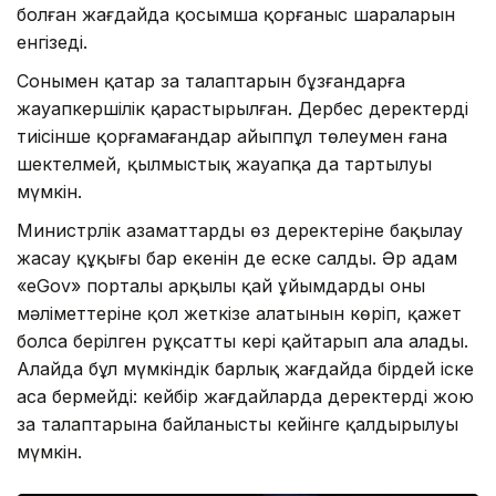
болған жағдайда қосымша қорғаныс шараларын
енгізеді.
Сонымен қатар заң талаптарын бұзғандарға
жауапкершілік қарастырылған. Дербес деректерді
тиісінше қорғамағандар айыппұл төлеумен ғана
шектелмей, қылмыстық жауапқа да тартылуы
мүмкін.
Министрлік азаматтардың өз деректеріне бақылау
жасау құқығы бар екенін де еске салды. Әр адам
«eGov» порталы арқылы қай ұйымдардың оның
мәліметтеріне қол жеткізе алатынын көріп, қажет
болса берілген рұқсатты кері қайтарып ала алады.
Алайда бұл мүмкіндік барлық жағдайда бірдей іске
аса бермейді: кейбір жағдайларда деректерді жою
заң талаптарына байланысты кейінге қалдырылуы
мүмкін.