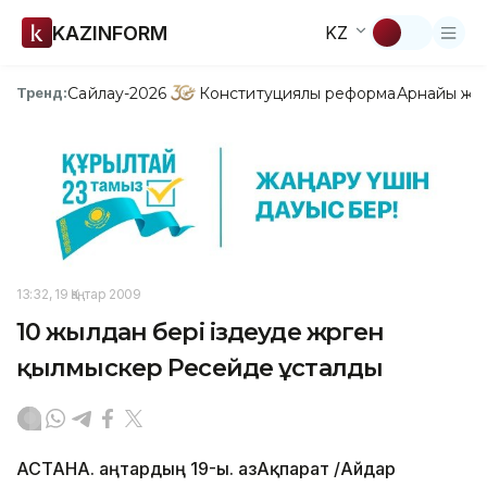
KAZINFORM
KZ
Сайлау-2026
Конституциялық реформа
Арнайы жо
Тренд:
13:32, 19 Қаңтар 2009
10 жылдан бері іздеуде жүрген
қылмыскер Ресейде ұсталды
АСТАНА. Қаңтардың 19-ы. ҚазАқпарат /Айдар