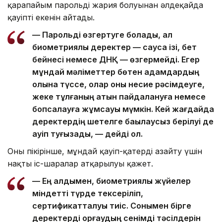
қарапайым парольдің жария болуынан әлдеқайда
қауіпті екенін айтады.
— Парольді өзгертуге болады, ал
биометриялық деректер — саусақ ізі, бет
бейнесі немесе ДНҚ — өзгермейді. Егер
мұндай мәліметтер бөтен адамдардың
қолына түссе, олар оны несие рәсімдеуге,
жеке тұлғаның атын пайдалануға немесе
бопсалауға жұмсауы мүмкін. Кей жағдайда
деректердің шетелге бақылаусыз берілуі де
қауіп туғызады, — дейді ол.
Оның пікірінше, мұндай қауіп-қатерді азайту үшін
нақты іс-шаралар атқарылуы қажет.
— Ең алдымен, биометриялық жүйелер
міндетті түрде тексеріліп,
сертификатталуы тиіс. Сонымен бірге
деректерді қорғаудың сенімді тәсілдерін