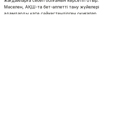
жағдайларға себеп болғанын көрсетіп отыр.
Мәселен, АҚШ-та бет-әлпетті тану жүйелері
адамдарды қате сәйкестендірген оқиғалар
тіркелген. Соның салдарынан тергеу барысында
жазықсыз азаматтардың аты аталған жағдайлар да
болған. Бұл ең озық алгоритмдердің өзі мінсіз емес
екенін аңғартады.
Ал Үндістан-да ірі Aadhaar жүйесінде
миллиондаған пайдаланушының деректері таралған
жағдайлар тіркелген.
Тағы бір өзекті мәселе – биометриялық деректердің
кейде адамның келісімінсіз жиналуы. Мысалы,
Канадада тұтынушыларды алдын ала
ескертпестен сусын сататын автоматтардың бет-
әлпетті тану технологиясын қолданғаны
анықталған.
Жалпы, әртүрлі елдердегі тәжірибе биометриялық
жүйелердің әлеуеті жоғары болғанымен, сын-қатері