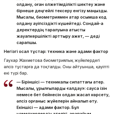
қолдану, оған қолжетімділікті шектеу және
бірнеше деңгейлі тексеру енгізу маңызды.
Мысалы, биометриямен қатар қосымша код
қолдану қауіпсіздікті күшейтеді. Сондай-ақ
деректердің таралуына қатысты
жауапкершілікті арттыру қажет, — деді
сарапшы.
Негізгі осал тұстар: техника және адами фактор
Гаухар Жахметова биометриялық жүйелердегі
әлсіз тұстарға да тоқталды. Оның айтуынша, қауіптің
екі түрі бар.
— Біріншісі — техникалық сипаттағы қатер.
Мысалы, құрылғыларды «алдау»: саусақ ізін
немесе бет бейнесін қолдан жасап көрсету,
әлсіз қорғаныс жүйелерін айналып өту.
Екіншісі — адами фактор. Бұл
қызметкерлердің қателігі, қарапайым