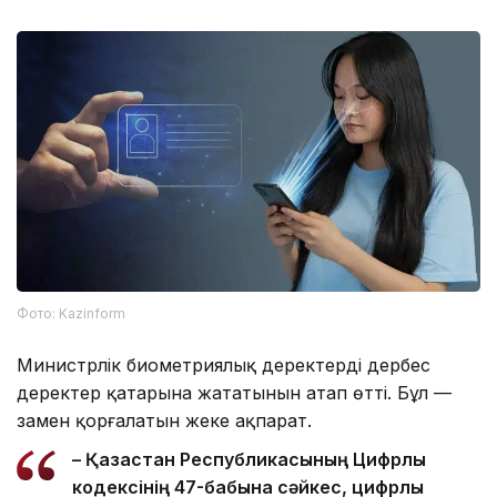
Фото: Kazinform
Министрлік биометриялық деректердің дербес
деректер қатарына жататынын атап өтті. Бұл —
заңмен қорғалатын жеке ақпарат.
– Қазақстан Республикасының Цифрлық
кодексінің 47-бабына сәйкес, цифрлық