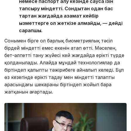
немесе паспорт алу кезінде саусақ ізін
тапсыру міндетті. Сондықтан одан бас
тартқан жағдайда азамат кейбір
қызметтерге қол жеткізе алмайды, — дейді
сарапшы.
Сонымен бірге ол барлық биометриялық тәсіл
бірдей міндетті емес екенін атап өтті. Мәселен,
бет-әлпетті тану жүйесі кей жағдайда ерікті түрде
қолданылады. Алайда мұндай технологиялар да
біртіндеп қалыпты тәжірибеге айналып келеді. Бұл
өз кезегінде ерікті таңдау мен міндетті талаптың
арасындағы шекараны біртіндеп жойып бара
жатқанын аңғартады.