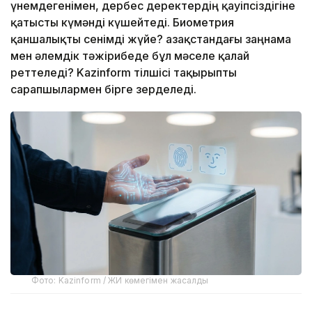
үнемдегенімен, дербес деректердің қауіпсіздігіне
қатысты күмәнді күшейтеді. Биометрия
қаншалықты сенімді жүйе? Қазақстандағы заңнама
мен әлемдік тәжірибеде бұл мәселе қалай
реттеледі? Kazinform тілшісі тақырыпты
сарапшылармен бірге зерделеді.
Фото: Kazinform / ЖИ көмегімен жасалды