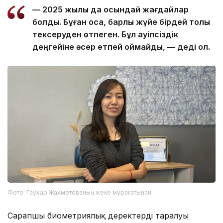
— 2025 жылы да осындай жағдайлар
болды. Бұған қоса, барлық жүйе бірдей толық
тексеруден өтпеген. Бұл қауіпсіздік
деңгейіне әсер етпей қоймайды, — деді ол.
Фото: Гаухар Жахметованың жеке мұрағатынан
Сарапшы биометриялық деректердің таралуы