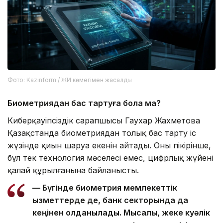
Фото: Kazinform / ЖИ көмегімен жасалды
Биометриядан бас тартуға бола ма?
Киберқауіпсіздік сарапшысы Гаухар Жахметова
Қазақстанда биометриядан толық бас тарту іс
жүзінде қиын шаруа екенін айтады. Оның пікірінше,
бұл тек технология мәселесі емес, цифрлық жүйенің
қалай құрылғанына байланысты.
— Бүгінде биометрия мемлекеттік
қызметтерде де, банк секторында да
кеңінен қолданылады. Мысалы, жеке куәлік