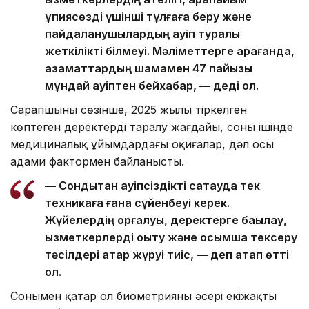
құпиясөзді үшінші тұлғаға беру және
пайдаланушылардың қауіп туралы
жеткілікті білмеуі. Мәліметтерге қарағанда,
азаматтардың шамамен 47 пайызы
мұндай қауіптен бейхабар, — деді ол.
Сарапшының сөзінше, 2025 жылы тіркелген
көптеген деректердің таралу жағдайы, соның ішінде
медициналық ұйымдардағы оқиғалар, дәл осы
адами фактормен байланысты.
— Сондықтан қауіпсіздікті сақтауда тек
техникаға ғана сүйенбеуі керек.
Жүйелердің қорғалуы, деректерге бақылау,
қызметкерлерді оқыту және қосымша тексеру
тәсілдері қатар жүруі тиіс, — деп атап өтті
ол.
Сонымен қатар ол биометрияның әсері екіжақты