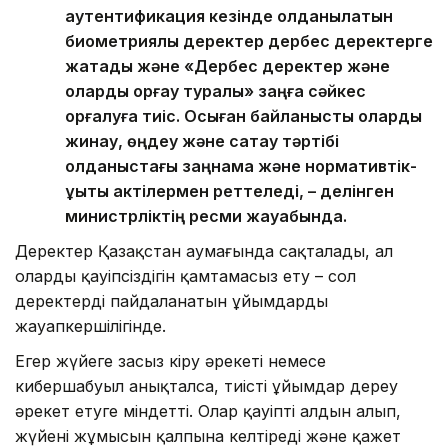
аутентификация кезінде қолданылатын
биометриялық деректер дербес деректерге
жатады және «Дербес деректер және
оларды қорғау туралы» заңға сәйкес
қорғалуға тиіс. Осыған байланысты оларды
жинау, өңдеу және сақтау тәртібі
қолданыстағы заңнама және нормативтік-
құқықтық актілермен реттеледі, – делінген
министрліктің ресми жауабында.
Деректер Қазақстан аумағында сақталады, ал
олардың қауіпсіздігін қамтамасыз ету – сол
деректерді пайдаланатын ұйымдардың
жауапкершілігінде.
Егер жүйеге заңсыз кіру әрекеті немесе
кибершабуыл анықталса, тиісті ұйымдар дереу
әрекет етуге міндетті. Олар қауіптің алдын алып,
жүйенің жұмысын қалпына келтіреді және қажет