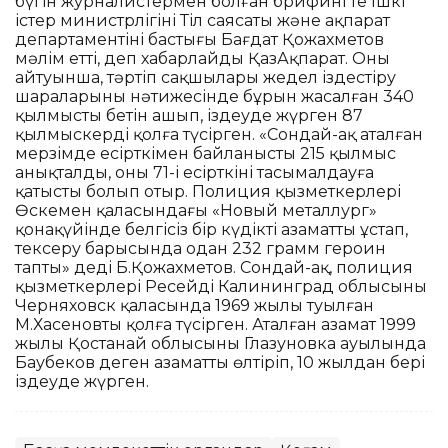
бүгін журналистермен болған брифингте Ішкі
істер министрлігінің Тіл саясаты және ақпарат
департаментінің бастығы Бағдат Қожахметов
мәлім етті, деп хабарлайды ҚазАқпарат. Оның
айтуынша, тәртіп сақшылары жедел іздестіру
шараларының нәтижесінде бұрын жасалған 340
қылмыстың бетін ашып, іздеуде жүрген 87
қылмыскерді қолға түсірген. «Сондай-ақ аталған
мерзімде есірткімен байланысты 215 қылмыс
анықталды, оның 71-і есірткіні тасымалдауға
қатысты болып отыр. Полиция қызметкерлері
Өскемен қаласындағы «Новый металлург»
қонақүйінде белгісіз бір күдікті азаматты ұстап,
тексеру барысында одан 232 грамм героин
тапты» деді Б.Қожахметов. Сондай-ақ, полиция
қызметкерлері Ресейдің Калининград облысының
Черняховск қаласында 1969 жылы туылған
М.Хасеновты қолға түсірген. Аталған азамат 1999
жылы Қостанай облысының Глазуновка ауылында
Баубеков деген азаматты өлтіріп, 10 жылдан бері
іздеуде жүрген.