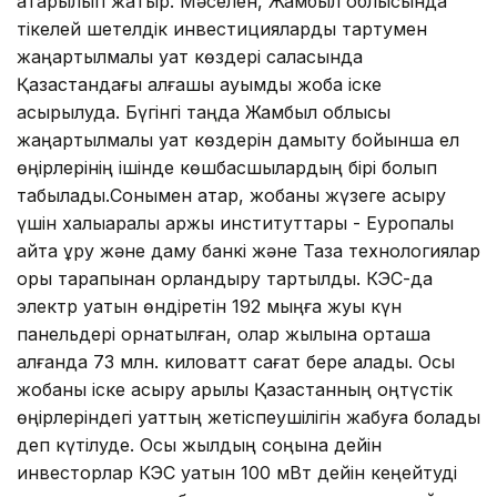
атқарылып жатыр. Мәселен, Жамбыл облысында
тікелей шетелдік инвестицияларды тартумен
жаңартылмалы қуат көздері саласында
Қазақстандағы алғашқы ауқымды жоба іске
асырылуда. Бүгінгі таңда Жамбыл облысы
жаңартылмалы қуат көздерін дамыту бойынша ел
өңірлерінің ішінде көшбасшылардың бірі болып
табылады.Сонымен қатар, жобаны жүзеге асыру
үшін халықаралық қаржы институттары - Еуропалық
қайта құру және даму банкі және Таза технологиялар
қоры тарапынан қорландыру тартылды. КЭС-да
электр қуатын өндіретін 192 мыңға жуық күн
панельдері орнатылған, олар жылына орташа
алғанда 73 млн. киловатт сағат бере алады. Осы
жобаны іске асыру арқылы Қазақстанның оңтүстік
өңірлеріндегі қуаттың жетіспеушілігін жабуға болады
деп күтілуде. Осы жылдың соңына дейін
инвесторлар КЭС қуатын 100 мВт дейін кеңейтуді