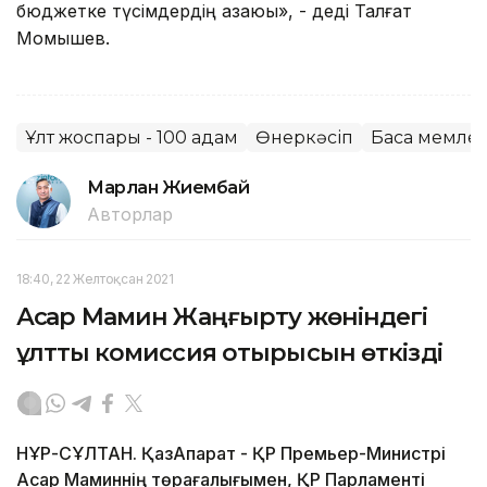
бюджетке түсімдердің азаюы», - деді Талғат
Момышев.
Ұлт жоспары - 100 қадам
Өнеркәсіп
Басқа мемле
Марлан Жиембай
Авторлар
18:40, 22 Желтоқсан 2021
Асқар Мамин Жаңғырту жөніндегі
ұлттық комиссия отырысын өткізді
НҰР-СҰЛТАН. ҚазАқпарат - ҚР Премьер-Министрі
Асқар Маминнің төрағалығымен, ҚР Парламенті