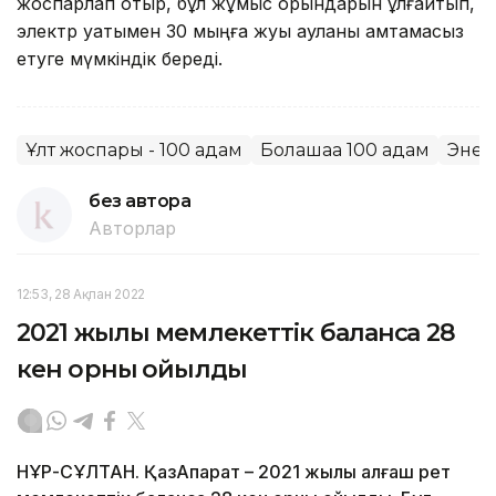
жоспарлап отыр, бұл жұмыс орындарын ұлғайтып,
электр қуатымен 30 мыңға жуық ауланы қамтамасыз
етуге мүмкіндік береді.
Ұлт жоспары - 100 қадам
Болашаққа 100 қадам
Энер
без автора
Авторлар
12:53, 28 Ақпан 2022
2021 жылы мемлекеттік балансқа 28
кен орны қойылды
НҰР-СҰЛТАН. ҚазАқпарат – 2021 жылы алғаш рет