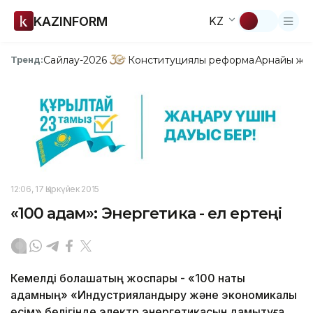
KAZINFORM
KZ
Сайлау-2026
Конституциялық реформа
Арнайы жо
Тренд:
12:06, 17 Қыркүйек 2015
«100 қадам»: Энергетика - ел ертеңі
Кемелді болашақтың жоспары - «100 нақты
қадамның» «Индустрияландыру және экономикалық
өсім» бөлігінде электр энергетикасын дамытуға