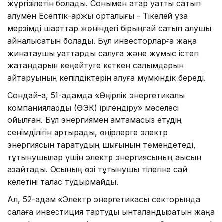
жүргізілетін болады. Сонымен қатар қуатты сатып
алумен Есептік-қаржы орталығы - Тікелей ұзақ
мерзімді шарттар жөніндегі бірыңғай сатып алушы
айналысатын болады. Бұл инвесторларға жаңа
жинақтаушы қуаттарды салуға және жұмыс істеп
жатқандарын кеңейтуге кеткен салымдарын
қайтаруының кепілдіктерін алуға мүмкіндік береді.
Сондай-ақ, 51-қадамда «Өңірлік энергетикалық
компанияларды (ӨЭК) ірілендіру» мәселесі
қойылған. Бұл энергиямен қамтамасыз етудің
сенімділігін артырады, өңірлерге электр
энергиясын таратудың шығынын төмендетеді,
тұтынушылар үшін электр энергиясының ақысын
азайтады. Осының өзі тұтынушы тілегіне сай
келетіні талас тудырмайды.
Ал, 52-қадам «Электр энергетикасы секторында
салаға инвестиция тартуды ынталандыратын жаңа