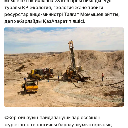
мемлекеттік балансқа 28 кен орны қойылды. Бұл
туралы ҚР Экология, геология және табиғи
ресурстар вице-министрі Талғат Момышев айтты,
деп хабарлайды ҚазАқпарат тілшісі.
«Жер қойнауын пайдаланушылар есебінен
жүргізілген геологиялық барлау жұмыстарының