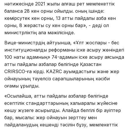
нәтижесінде 2021 жылы алғаш рет мемлекеттік
балансқа 28 кен орны қойылды. оның ішінде:
көмірсутек кен орны, 13 қатты пайдалы қазба кен
орны, 8 жерасты су кен орны бар», - деді ол
министрліктің алқа мәжілісінде.
Вице-министрдің айтуынша, «Ұлт жоспары - бес
институционалдық реформаны іске асыру жөніндегі
100 нақты қадамның» 74-қадамын іске асыру аясында
қатты пайдалы қазбалар бөлігінде Қазақстан
CRIRSCO-ға кірді. KAZRC қауымдастығы және жер
қойнауының тәуелсіз сарапшыларының кәсіби
қоғамы құрылды.
«Осылайша, қатты пайдалы қазбалар бөлігінде
есептілік стандарттарының халықаралық жүйесіне
көшу жүзеге асырылды. Алайда белгілі бір қауіптер
бар, мысалы: жер қойнауын зерттеу мен
пайдаланудың кешенді тәсілін бұзу, мемлекеттік