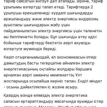
тариф саясатын енгізу» деп аталады. Әрине, тариф
құрылымы өзгертуді талап етеді. Тарифтерде 2
құрылушы ерекшеленеді: күрделі шығындарды
қаржыландыру және электр энергиясы өндірісінің
ауыспалы шығындарын жабу үшін
пайдаланылатын электр энергиясы үшін төленетін
ақы белгіленетін болады. Бұл шығынды өтеу әдісі
бойынша тарифтерді бекітетін қазіргі ахуалды
өзгертуге мүмкіндік береді.
Көріп отырғанымыздай, ел экономикасын ілгері
дамытудың басты тегершігіне айналған электр
энергетикасының оңтайлы жолдары баршаға
арналған қазіргі заманғы мемлекеттің Ұлт
жоспарында осылайша көрініс тапқан. Ендігі міндет
- осыны дәйектілікпен іс жүзіне асыру.
Қазірдің өзінде еліміздің электр энергетика
саласын әртараптандыру мақсатында ауқымды істер