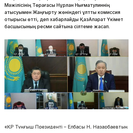
Мәжілісінің Төрағасы Нұрлан Нығматулиннің
қатысуымен Жаңғырту жөніндегі ұлттық комиссия
отырысы өтті, деп хабарлайды ҚазАқпарат Үкімет
басшысының ресми сайтына сілтеме жасап.
«ҚР Тұңғыш Президенті – Елбасы Н. Назарбаевтың