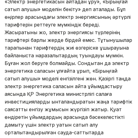
«Электр энергетикасын қайтадан құру», «Бірыңғай
сатып алушы» моделін бекіту» деп аталады. Бұл
өңірлер арасындағы электр энергиясының әртүрлі
тарифтерін реттеуге мүмкіндік береді.
Жасыратыны жоқ, электр энергиясы түрлерінің
тарифтері барлық жерде бірдей емес. Тұтынушылар
тарапынан тарифтердің жиі өзгеріске ұшырауына
байланыста наразалықтардың туындауы мүмкін.
Бұған жол беруге болмайды. Сондықтан да электр
энергетика саласын ұлғайта құрып, «Бірыңғай
сатып алушы» моделі енгізілгені жөн. Қазіргі таңда
электр энергетика саласын қайта ұйымдастыру
аясында ҚР Энергетика министрлігі салаға
инвестицияларды ынталандыратын жаңа тарифтік
саясатты енгізу жұмысын жүргізіп жатыр. Қуат
өндіретін ұйымдардың арасында бәсекелестікті
дамыту үшін электр қуатын сатып алу
орталықтандырылған сауда-саттықтарда