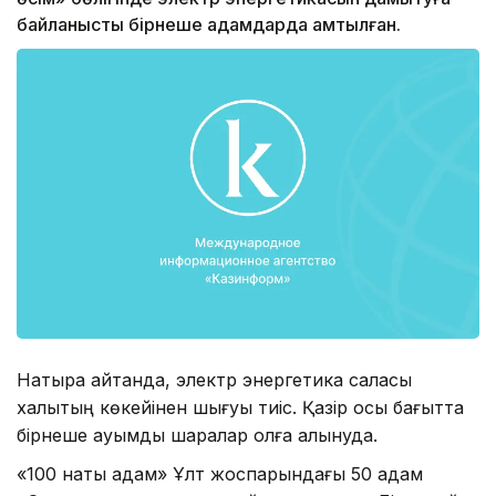
байланысты бірнеше қадамдарда қамтылған.
Нақтырақ айтқанда, электр энергетика саласы
халықтың көкейінен шығуы тиіс. Қазір осы бағытта
бірнеше ауқымды шаралар қолға алынуда.
«100 нақты қадам» Ұлт жоспарындағы 50 қадам