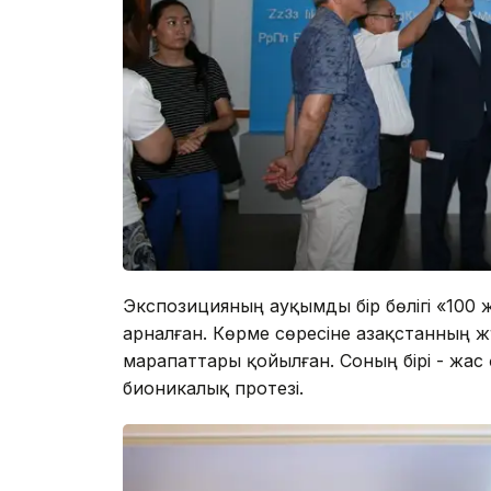
Экспозицияның ауқымды бір бөлігі «100 
арналған. Көрме сөресіне Қазақстанның 
марапаттары қойылған. Соның бірі - жа
бионикалық протезі.