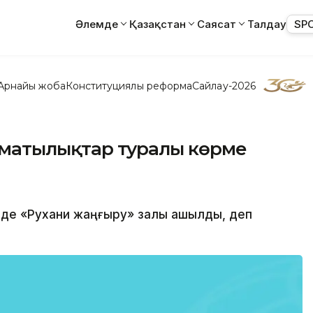
Әлемде
Қазақстан
Саясат
Талдау
SP
Арнайы жоба
Конституциялық реформа
Сайлау-2026
 алматылықтар туралы көрме
нде «Рухани жаңғыру» залы ашылды, деп