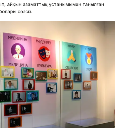
кізіп, айқын азаматтық ұстанымымен танылған
олары сөзсіз.