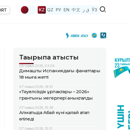
KZ
QZ
РУ
EN
中文
ق ز
ЎЗ
ORT
Тақырыпқа қатысты
08 тамыз 2026, 03:04
Димаштың Испаниядағы фанаттары
18 мыңға жетті
07 тамыз 2026, 18:10
«Тәуелсіздік ұрпақтары – 2026»
грантының иегерлері анықталды
07 тамыз 2026, 15:39
Алматыда Абай күні қалай атап
өтіледі
07 тамыз 2026, 15:21