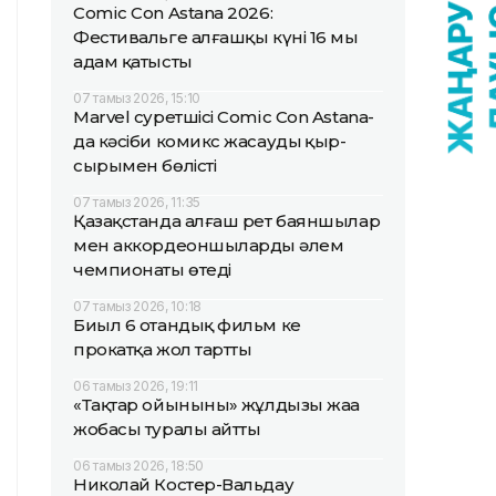
Comic Con Astana 2026:
Фестивальге алғашқы күні 16 мың
адам қатысты
07 тамыз 2026, 15:10
Marvel суретшісі Comic Con Astana-
да кәсіби комикс жасаудың қыр-
сырымен бөлісті
07 тамыз 2026, 11:35
Қазақстанда алғаш рет баяншылар
мен аккордеоншылардың әлем
чемпионаты өтеді
07 тамыз 2026, 10:18
Биыл 6 отандық фильм кең
прокатқа жол тартты
06 тамыз 2026, 19:11
«Тақтар ойынының» жұлдызы жаңа
жобасы туралы айтты
06 тамыз 2026, 18:50
Николай Костер-Вальдау