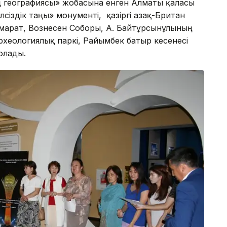
ің географиясы» жобасына енген Алматы қаласы
іздік таңы» монументі, қазіргі Қазақ-Британ
марат, Вознесен Соборы, А. Байтұрсынұлының
рхеологиялық паркі, Райымбек батыр кесенесі
олады.