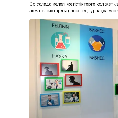
Әр салада келелі жетістіктерге қол жет
алматылықтардың өскелең ұрпаққа үлгі б