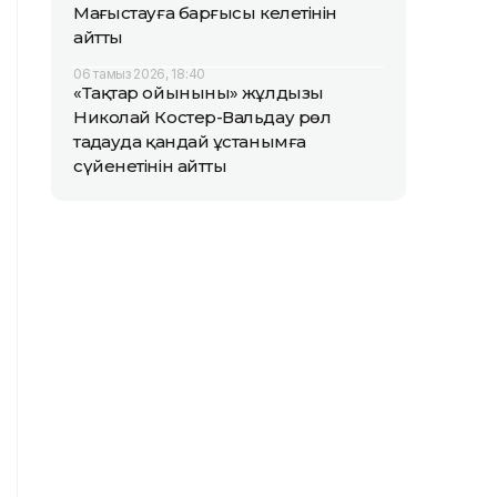
Маңғыстауға барғысы келетінін
айтты
06 тамыз 2026, 18:40
«Тақтар ойынының» жұлдызы
Николай Костер-Вальдау рөл
таңдауда қандай ұстанымға
сүйенетінін айтты