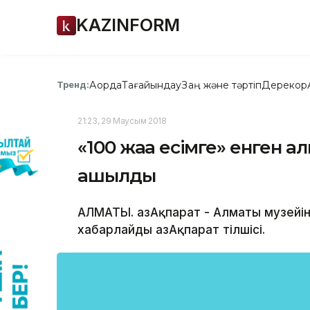
KAZINFORM
Ақорда
Тағайындау
Заң және тәртіп
Дерекқор
Тренд:
21:23, 29 Маусым 2018
«100 жаңа есімге» енген
ашылды
АЛМАТЫ. ҚазАқпарат - Алматы музейі
хабарлайды ҚазАқпарат тілшісі.