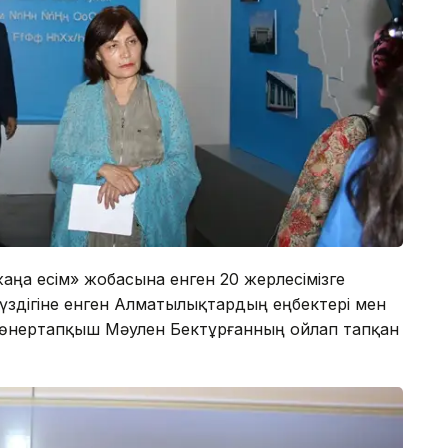
жаңа есім» жобасына енген 20 жерлесімізге
жүздігіне енген Алматылықтардың еңбектері мен
с өнертапқыш Мәулен Бектұрғанның ойлап тапқан