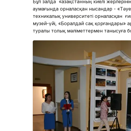
Бұл залда «Қазақстанның киелі жерлерін
аумағында орналасқан нысандар - «Тәуелс
техникалық университеті орналасқан ғи
музей-үйі, «Боралдай сақ қорғандары» а
туралы толық мәліметтермен танысуға б