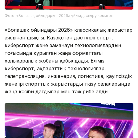
Фото: «Болашақ ойындары – 2026» ұйымдастыру комитеті
«Болашақ ойындары 2026» классикалық жарыстар
аясынан шықты. Қазақстан дәстүрлі спорт,
киберспорт және заманауи технологиялардың
тоғысында құрылған жаңа форматтағы
халықаралық жобаны қабылдады. Еліміз
киберспорт, ақпараттық технологиялар,
телетрансляция, инженерия, логистика, қауіпсіздік
және ірі спорттық жарыстарды өткізу салаларында
жаңа кәсіби дағдылар мен тәжірибе алды.