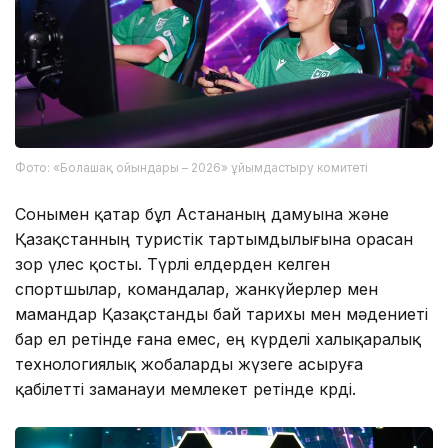
Фото: «Болашақ ойындары – 2026» ұйымдастыру комитеті
Сонымен қатар бұл Астананың дамуына және
Қазақстанның туристік тартымдылығына орасан
зор үлес қосты. Түрлі елдерден келген
спортшылар, командалар, жанкүйерлер мен
мамандар Қазақстанды бай тарихы мен мәдениеті
бар ел ретінде ғана емес, ең күрделі халықаралық
технологиялық жобаларды жүзеге асыруға
қабілетті заманауи мемлекет ретінде көрді.