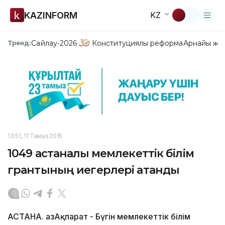
KAZINFORM
KZ
Сайлау-2026
Конституциялық реформа
Арнайы жо
Тренд:
13:51, 11 Тамыз 2015
1049 астаналық мемлекеттік білім
грантының иегерлері атанды
АСТАНА. ҚазАқпарат - Бүгін мемлекеттік білім